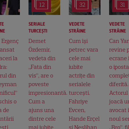
12
32
31
TE
SERIALE
VEDETE
VEDETE
INE
TURCEŞTI
STRĂINE
STRĂINE
t Ergenç
Demet
Cum își
Can Ya
lansat
Özdemir,
petrec vara
revine 
aceri la
vedeta din
cele mai
ecrane 
ra:
„Fata din
iubite
o ipost
rul din
vis”, are o
actrițe din
comple
leyman
poveste
serialele
diferită.
ificul”
impresionantă.
turcești.
Actorul
schis o
Cum a
Fahriye
joacă u
a de
ajuns una
Evcen,
avocat 
ntării
dintre cele
Hande Erçel
noul ser
ești
mai iubite
și Neslihan
„Bro”, f