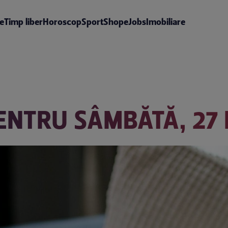
te
Timp liber
Horoscop
Sport
Shop
eJobs
Imobiliare
NTRU SÂMBĂTĂ, 27 