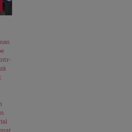
man
pe
într-
ază
t
n
în
ial
ilmat