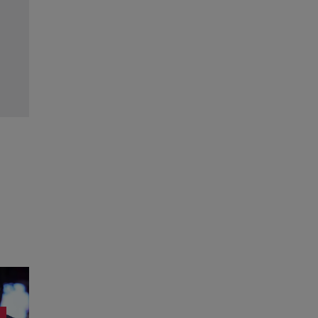
i
„Fata din vis” începe la Pro TV! Tot ce trebuie să ș
despre serialul-fenomen cu Çağatay Ulusoy și
Özdemir
Citește mai multe