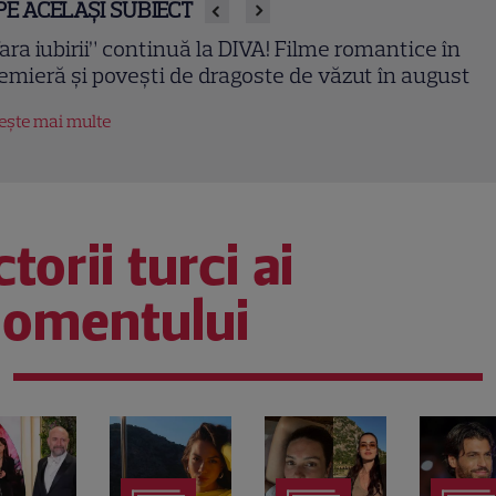
PE ACELAȘI SUBIECT
hipa roșie a câștigat la Poftiți pe la noi! Ce provocăr
 pregătește Nea Mărin concurenților diseară
tește mai multe
torii turci ai
omentului