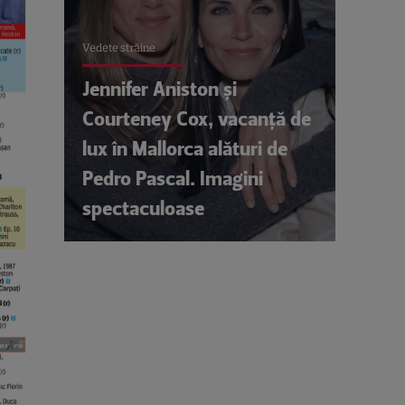
Vedete străine
Jennifer Aniston și
Courteney Cox, vacanță de
lux în Mallorca alături de
Pedro Pascal. Imagini
spectaculoase