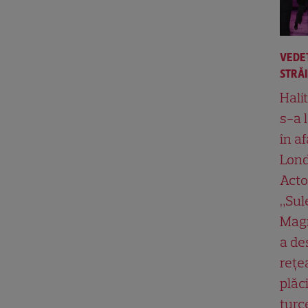
VEDE
STRĂ
Hali
s-a 
în af
Lond
Acto
„Su
Magn
a de
rețe
plăci
turc