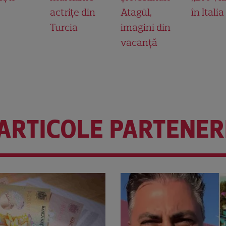
actrițe din
Atagül,
în Italia
Turcia
imagini din
vacanță
ARTICOLE PARTENER