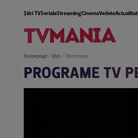
Știri TV
Seriale
Streaming
Cinema
Vedete
Actualita
Homepage
/
Știri
/
Televiziune
PROGRAME TV PE