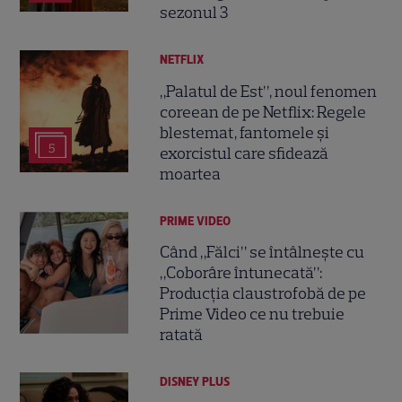
sezonul 3
NETFLIX
„Palatul de Est”, noul fenomen
coreean de pe Netflix: Regele
blestemat, fantomele și
5
exorcistul care sfidează
moartea
PRIME VIDEO
Când „Fălci” se întâlnește cu
„Coborâre întunecată”:
Producția claustrofobă de pe
Prime Video ce nu trebuie
ratată
DISNEY PLUS