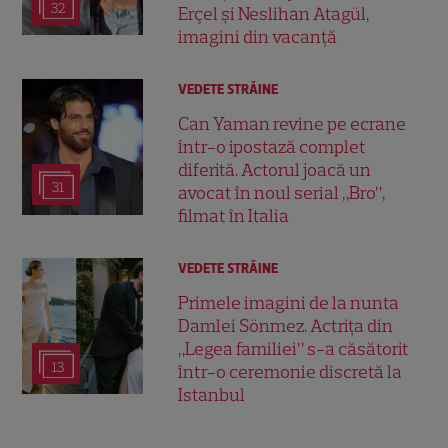
32
Erçel și Neslihan Atagül,
imagini din vacanță
VEDETE STRĂINE
Can Yaman revine pe ecrane
într-o ipostază complet
diferită. Actorul joacă un
31
avocat în noul serial „Bro”,
filmat în Italia
VEDETE STRĂINE
Primele imagini de la nunta
Damlei Sönmez. Actrița din
„Legea familiei” s-a căsătorit
13
într-o ceremonie discretă la
Istanbul