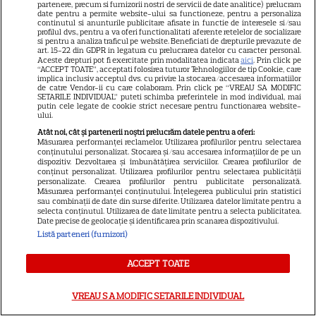
seducție”
partenere, precum si furnizorii nostri de servicii de date analitice) prelucram
date pentru a permite website-ului sa functioneze, pentru a personaliza
continutul si anunturile publicitare afisate in functie de interesele si/sau
profilul dvs., pentru a va oferi functionalitati aferente retelelor de socializare
ȘTIRI
si pentru a analiza traficul pe website. Beneficiati de drepturile prevazute de
art. 15-22 din GDPR in legatura cu prelucrarea datelor cu caracter personal.
Aceste drepturi pot fi exercitate prin modalitatea indicata
aici
. Prin click pe
25 de ani de la lansarea
“ACCEPT TOATE”, acceptati folosirea tuturor Tehnologiilor de tip Cookie, care
filmului „Stăpânul inelelor:
implica inclusiv acceptul dvs. cu privire la stocarea/accesarea informatiilor
de catre Vendor-ii cu care colaboram. Prin click pe “VREAU SA MODIFIC
Frăția Inelului”! Cum a creat
SETARILE INDIVIDUAL” puteti schimba preferintele in mod individual, mai
putin cele legate de cookie strict necesare pentru functionarea website-
Peter Jackson una dintre cele
ului.
mai iubite producții fantasy din
Atât noi, cât și partenerii noștri prelucrăm datele pentru a oferi:
istorie
Măsurarea performanței reclamelor. Utilizarea profilurilor pentru selectarea
conținutului personalizat. Stocarea și/sau accesarea informațiilor de pe un
dispozitiv. Dezvoltarea și îmbunătățirea serviciilor. Crearea profilurilor de
conținut personalizat. Utilizarea profilurilor pentru selectarea publicității
PRIME VIDEO
personalizate. Crearea profilurilor pentru publicitate personalizată.
Măsurarea performanței conținutului. Înțelegerea publicului prin statistici
sau combinații de date din surse diferite. Utilizarea datelor limitate pentru a
Ride or Die pe Prime Video.
selecta conținutul. Utilizarea de date limitate pentru a selecta publicitatea.
Octavia Spencer și Hannah
Date precise de geolocație și identificarea prin scanarea dispozitivului.
Listă parteneri (furnizori)
Waddingham, într-un serial cu
asasini, umor și multă acțiune
ACCEPT TOATE
VREAU SA MODIFIC SETARILE INDIVIDUAL
VEDETE STRĂINE