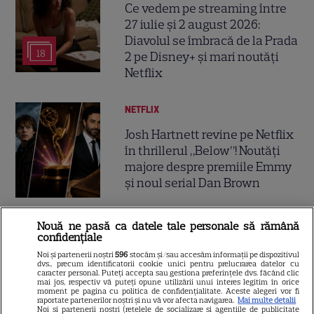
Ce vedem pe streaming între
27 iulie și 2 august 2026:
Diavolul se îmbracă de la Prada
18
2 pe Disney+ și mari noutăți
Netflix
NETFLIX
Josh Hartnett revine pe Netflix
în thrillerul „Below”! Noutăți
majore despre premiile Emmy
și noul serial Dan Brown
Nouă ne pasă ca datele tale personale să rămână
DISNEY PLUS
confidențiale
Care-i buna și care-i reaua?
Noi și partenerii noștri
596
stocăm și/sau accesăm informații pe dispozitivul
dvs., precum identificatorii cookie unici pentru prelucrarea datelor cu
Emmy Rossum revine
caracter personal. Puteți accepta sau gestiona preferințele dvs. făcând clic
spectaculos pe Disney+ în
mai jos, respectiv vă puteți opune utilizării unui interes legitim în orice
moment pe pagina cu politica de confidențialitate. Aceste alegeri vor fi
3
thrillerul psihologic „Furie și
raportate partenerilor noștri și nu vă vor afecta navigarea.
Mai multe detalii
Noi si partenerii nostri (retelele de socializare si agentiile de publicitate