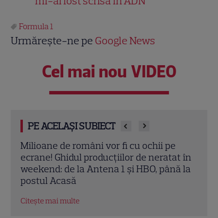
mi-ai fost scrisă în ADN”
Formula 1
Urmărește-ne pe
Google News
Cel mai nou VIDEO
PE ACELAȘI SUBIECT
Formula 1 Marele Premiu din Barcelona
Form
t în
2026. Programul transmisiunilor Antena
2026
ă la
1 și AntenaPLAY
1 și
Citește mai multe
Citeș