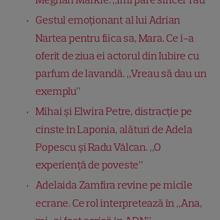
Gestul emoționant al lui Adrian
Nartea pentru fiica sa, Mara. Ce i-a
oferit de ziua ei actorul din Iubire cu
parfum de lavandă. „Vreau să dau un
exemplu”
Mihai și Elwira Petre, distracție pe
cinste în Laponia, alături de Adela
Popescu și Radu Vâlcan. „O
experiență de poveste”
Adelaida Zamfira revine pe micile
ecrane. Ce rol interpretează în „Ana,