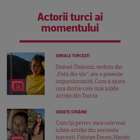
Actorii turci ai
momentului
SERIALE TURCEŞTI
Demet Özdemir, vedeta din
„Fata din vis”, are o poveste
impresionantă. Cum a ajuns
12
una dintre cele mai iubite
actrițe din Turcia
VEDETE STRĂINE
Cum își petrec vara cele mai
iubite actrițe din serialele
turcești. Fahriye Evcen, Hande