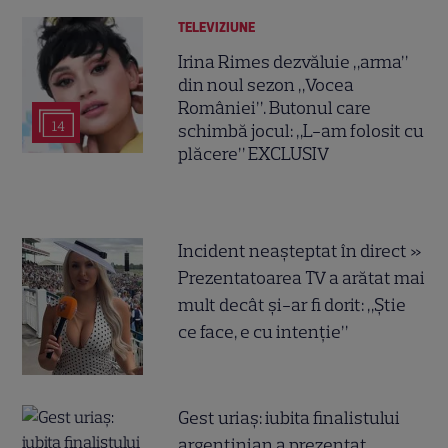
TELEVIZIUNE
Irina Rimes dezvăluie „arma”
din noul sezon „Vocea
României”. Butonul care
14
schimbă jocul: „L-am folosit cu
plăcere” EXCLUSIV
Incident neașteptat în direct »
Prezentatoarea TV a arătat mai
mult decât și-ar fi dorit: „Știe
ce face, e cu intenție”
Gest uriaș: iubita finalistului
argentinian a prezentat