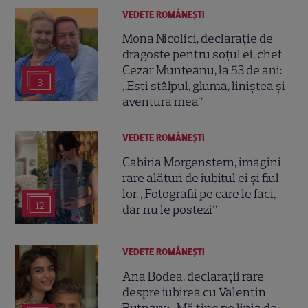
VEDETE ROMÂNEŞTI
Mona Nicolici, declarație de
dragoste pentru soțul ei, chef
Cezar Munteanu, la 53 de ani:
3
„Ești stâlpul, gluma, liniștea și
aventura mea”
VEDETE ROMÂNEŞTI
Cabiria Morgenstern, imagini
rare alături de iubitul ei și fiul
lor. „Fotografii pe care le faci,
12
dar nu le postezi”
VEDETE ROMÂNEŞTI
Ana Bodea, declarații rare
despre iubirea cu Valentin
Butnaru: „Mă ține pe linia de