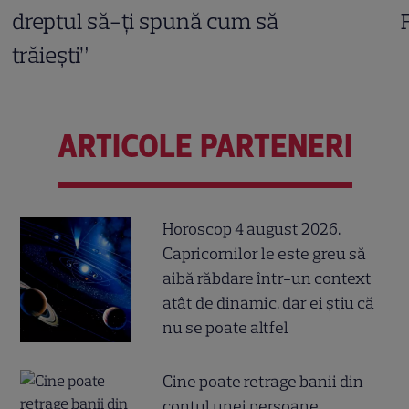
dreptul să-ți spună cum să
trăiești”
ARTICOLE PARTENERI
Horoscop 4 august 2026.
Capricornilor le este greu să
aibă răbdare într-un context
atât de dinamic, dar ei știu că
nu se poate altfel
Cine poate retrage banii din
contul unei persoane