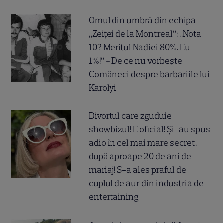
Omul din umbră din echipa
„Zeiței de la Montreal”: „Nota
10? Meritul Nadiei 80%. Eu –
1%!” + De ce nu vorbește
Comăneci despre barbariile lui
Karolyi
Divorțul care zguduie
showbizul! E oficial! Și-au spus
adio în cel mai mare secret,
după aproape 20 de ani de
mariaj! S-a ales praful de
cuplul de aur din industria de
entertaining