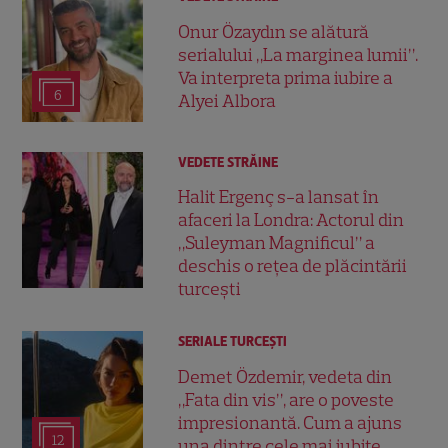
Onur Özaydın se alătură
serialului „La marginea lumii”.
Va interpreta prima iubire a
6
Alyei Albora
VEDETE STRĂINE
Halit Ergenç s-a lansat în
afaceri la Londra: Actorul din
„Suleyman Magnificul” a
deschis o rețea de plăcintării
turcești
SERIALE TURCEŞTI
Demet Özdemir, vedeta din
„Fata din vis”, are o poveste
impresionantă. Cum a ajuns
12
una dintre cele mai iubite