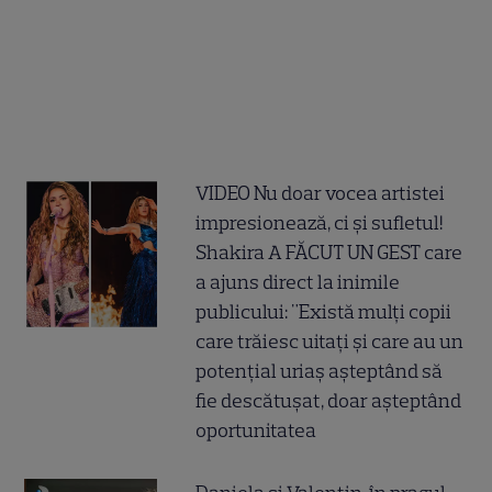
VIDEO Nu doar vocea artistei
impresionează, ci și sufletul!
Shakira A FĂCUT UN GEST care
a ajuns direct la inimile
publicului: "Există mulți copii
care trăiesc uitați și care au un
potențial uriaș așteptând să
fie descătușat, doar așteptând
oportunitatea