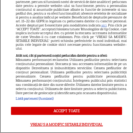
„Stăpânul Inelelor” ajung pe
partenere, precum si furnizorii nostri de servicii de date analitice) prelucram
date pentru a permite website-ului sa functioneze, pentru a personaliza
platformă
continutul si anunturile publicitare afisate in functie de interesele si/sau
profilul dvs., pentru a va oferi functionalitati aferente retelelor de socializare
si pentru a analiza traficul pe website. Beneficiati de drepturile prevazute de
art. 15-22 din GDPR in legatura cu prelucrarea datelor cu caracter personal.
DISNEY PLUS
Aceste drepturi pot fi exercitate prin modalitatea indicata
aici
. Prin click pe
“ACCEPT TOATE”, acceptati folosirea tuturor Tehnologiilor de tip Cookie, care
Premiere de neratat pe Netflix,
implica inclusiv acceptul dvs. cu privire la stocarea/accesarea informatiilor
de catre Vendor-ii cu care colaboram. Prin click pe “VREAU SA MODIFIC
Disney+ și SkyShowtime în
SETARILE INDIVIDUAL” puteti schimba preferintele in mod individual, mai
putin cele legate de cookie strict necesare pentru functionarea website-
august: seriale noi, filme de
ului.
15
colecție și vedete de top
Atât noi, cât și partenerii noștri prelucrăm datele pentru a oferi:
Măsurarea performanței reclamelor. Utilizarea profilurilor pentru selectarea
conținutului personalizat. Stocarea și/sau accesarea informațiilor de pe un
dispozitiv. Dezvoltarea și îmbunătățirea serviciilor. Crearea profilurilor de
NETFLIX
conținut personalizat. Utilizarea profilurilor pentru selectarea publicității
personalizate. Crearea profilurilor pentru publicitate personalizată.
Măsurarea performanței conținutului. Înțelegerea publicului prin statistici
Noutăți Netflix în august 2026:
sau combinații de date din surse diferite. Utilizarea datelor limitate pentru a
Robert De Niro, „Nosferatu” și
selecta conținutul. Utilizarea de date limitate pentru a selecta publicitatea.
Date precise de geolocație și identificarea prin scanarea dispozitivului.
noile sezoane din „Outer
Listă parteneri (furnizori)
16
Banks” și „Un veac de
singurătate”
ACCEPT TOATE
VREAU SA MODIFIC SETARILE INDIVIDUAL
DISNEY PLUS