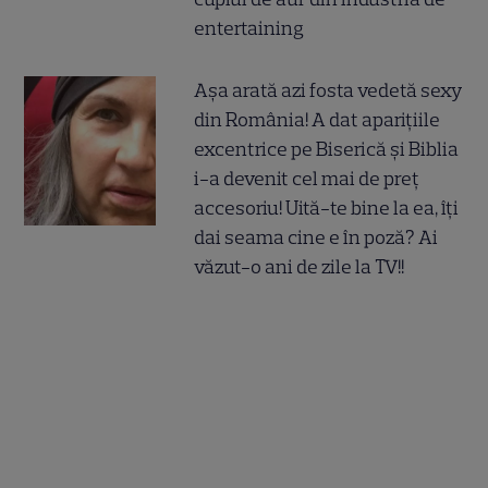
entertaining
Așa arată azi fosta vedetă sexy
din România! A dat aparițiile
excentrice pe Biserică și Biblia
i-a devenit cel mai de preț
accesoriu! Uită-te bine la ea, îți
dai seama cine e în poză? Ai
văzut-o ani de zile la TV!!