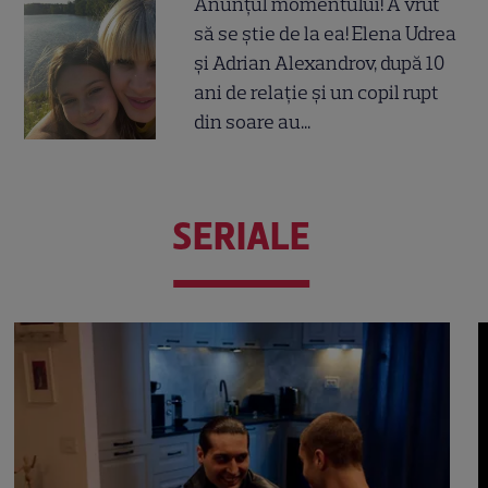
Anunțul momentului! A vrut
să se știe de la ea! Elena Udrea
și Adrian Alexandrov, după 10
ani de relație și un copil rupt
din soare au...
SERIALE