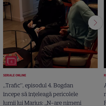
6
SERIALE ONLINE
R
„Trafic”, episodul 4. Bogdan
începe să înțeleagă pericolele
lumii lui Marius: „N-are nimeni