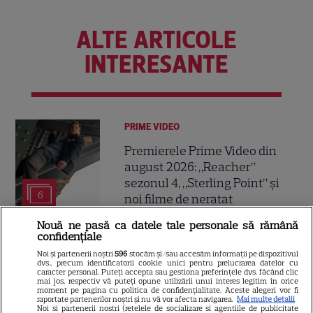
ALTE ARTICOLE
INTERESANTE
PRIME VIDEO
Premierele Prime Video din
august 2026: „Reacher”
sezonul 4, „Sterling Point” și
6
noi filme de neratat
Nouă ne pasă ca datele tale personale să rămână
confidențiale
DISNEY PLUS
Noi și partenerii noștri
596
stocăm și/sau accesăm informații pe dispozitivul
dvs., precum identificatorii cookie unici pentru prelucrarea datelor cu
Premiere Disney+ august
caracter personal. Puteți accepta sau gestiona preferințele dvs. făcând clic
2026: „Camp Rock 3”,
mai jos, respectiv vă puteți opune utilizării unui interes legitim în orice
moment pe pagina cu politica de confidențialitate. Aceste alegeri vor fi
„Futurama” și trilogia
raportate partenerilor noștri și nu vă vor afecta navigarea.
Mai multe detalii
Noi si partenerii nostri (retelele de socializare si agentiile de publicitate
17