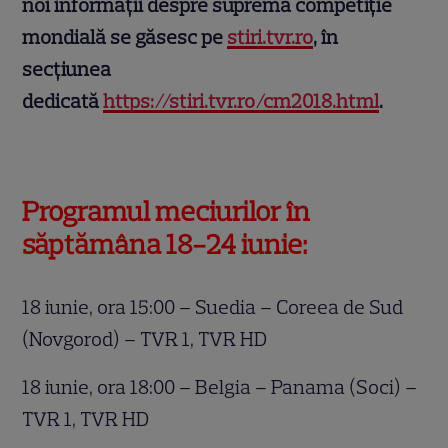
noi informaţii despre suprema competiţie
mondială se găsesc pe
stiri.tvr.ro
, în
secţiunea
dedicată
https://stiri.tvr.ro/cm2018.html
.
Programul meciurilor în
săptămâna 18-24 iunie:
18 iunie, ora 15:00 – Suedia – Coreea de Sud
(Novgorod) – TVR 1, TVR HD
18 iunie, ora 18:00 – Belgia – Panama (Soci) –
TVR 1, TVR HD