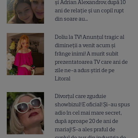
și Adrian Alexandrov, după 10
ani de relație și un copil rupt
din soare au...
Doliu la TV! Anunțul tragic al
dimineții a venit acum și
frânge inimi! A murit subit
prezentatoarea TV care ani de
zile ne-a adus știri de pe
Litoral
Divorțul care zguduie
showbizul! E oficial! Și-au spus
adio în cel mai mare secret,
după aproape 20 de ani de
mariaj! S-a ales praful de
cuplul de aur din industria de