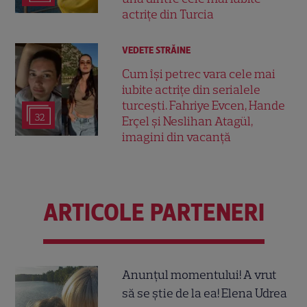
actrițe din Turcia
VEDETE STRĂINE
Cum își petrec vara cele mai
iubite actrițe din serialele
turcești. Fahriye Evcen, Hande
32
Erçel și Neslihan Atagül,
imagini din vacanță
ARTICOLE PARTENERI
Anunțul momentului! A vrut
să se știe de la ea! Elena Udrea