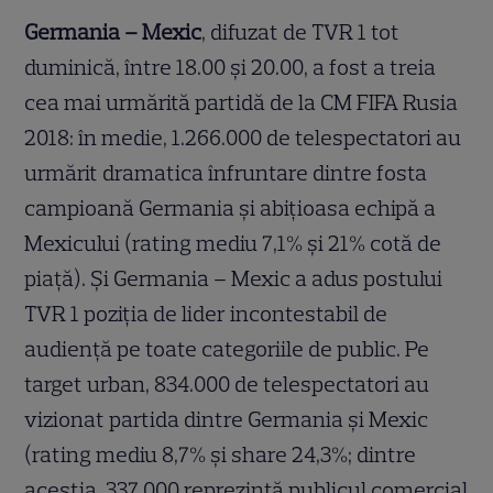
Germania – Mexic
, difuzat de TVR 1 tot
duminică, între 18.00 şi 20.00, a fost a treia
cea mai urmărită partidă de la CM FIFA Rusia
2018: în medie, 1.266.000 de telespectatori au
urmărit dramatica înfruntare dintre fosta
campioană Germania şi abiţioasa echipă a
Mexicului (rating mediu 7,1% şi 21% cotă de
piaţă). Şi Germania – Mexic a adus postului
TVR 1 poziţia de lider incontestabil de
audienţă pe toate categoriile de public. Pe
target urban, 834.000 de telespectatori au
vizionat partida dintre Germania şi Mexic
(rating mediu 8,7% şi share 24,3%; dintre
aceştia, 337.000 reprezintă publicul comercial