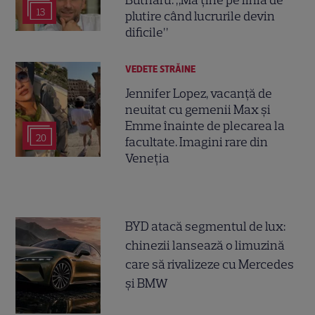
13
plutire când lucrurile devin
dificile”
VEDETE STRĂINE
Jennifer Lopez, vacanță de
neuitat cu gemenii Max și
Emme înainte de plecarea la
20
facultate. Imagini rare din
Veneția
BYD atacă segmentul de lux:
chinezii lansează o limuzină
care să rivalizeze cu Mercedes
și BMW