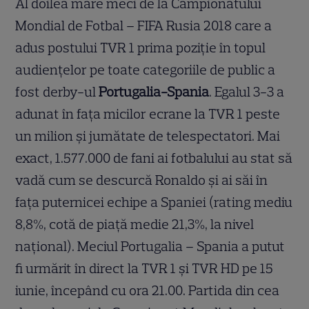
Al doilea mare meci de la Campionatului
Mondial de Fotbal – FIFA Rusia 2018 care a
adus postului TVR 1 prima poziţie în topul
audienţelor pe toate categoriile de public a
fost derby-ul
Portugalia-Spania
. Egalul 3-3 a
adunat în faţa micilor ecrane la TVR 1 peste
un milion şi jumătate de telespectatori. Mai
exact, 1.577.000 de fani ai fotbalului au stat să
vadă cum se descurcă Ronaldo şi ai săi în
faţa puternicei echipe a Spaniei (rating mediu
8,8%, cotă de piaţă medie 21,3%, la nivel
naţional). Meciul Portugalia – Spania a putut
fi urmărit în direct la TVR 1 şi TVR HD pe 15
iunie, începând cu ora 21.00. Partida din cea