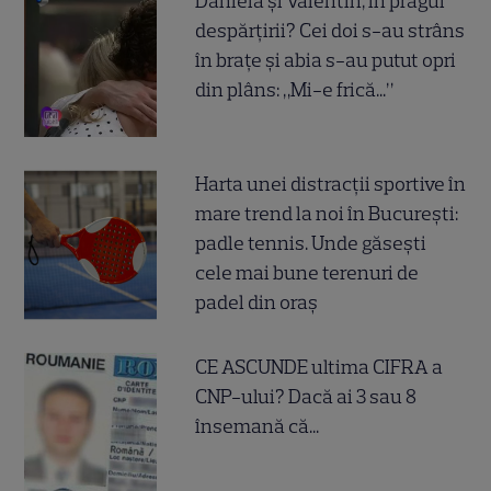
Daniela și Valentin, în pragul
despărțirii? Cei doi s-au strâns
în brațe și abia s-au putut opri
din plâns: „Mi-e frică...”
Harta unei distracții sportive în
mare trend la noi în București:
padle tennis. Unde găsești
cele mai bune terenuri de
padel din oraș
CE ASCUNDE ultima CIFRA a
CNP-ului? Dacă ai 3 sau 8
însemană că...