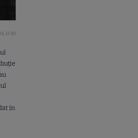
4, 17:30
ul
ibuție
-au
rul
dat în