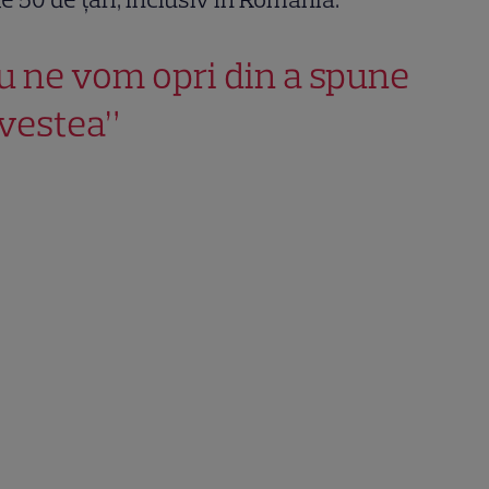
u ne vom opri din a spune
vestea”