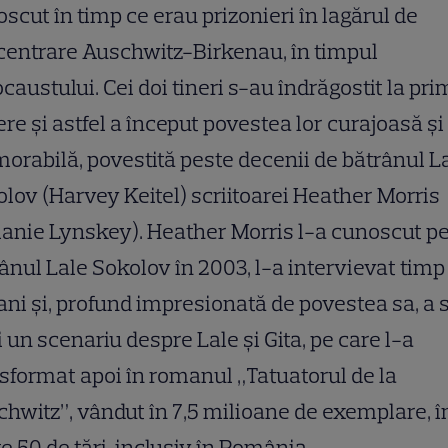
scut în timp ce erau prizonieri în lagărul de
entrare Auschwitz-Birkenau, în timpul
caustului. Cei doi tineri s-au îndrăgostit la pr
re și astfel a început povestea lor curajoasă și
rabilă, povestită peste decenii de bătrânul L
lov (Harvey Keitel) scriitoarei Heather Morris
anie Lynskey). Heather Morris l-a cunoscut p
ânul Lale Sokolov în 2003, l-a intervievat timp
 ani și, profund impresionată de povestea sa, a 
i un scenariu despre Lale și Gita, pe care l-a
sformat apoi în romanul „Tatuatorul de la
hwitz”, vândut în 7,5 milioane de exemplare, î
e 50 de țări, inclusiv în România.