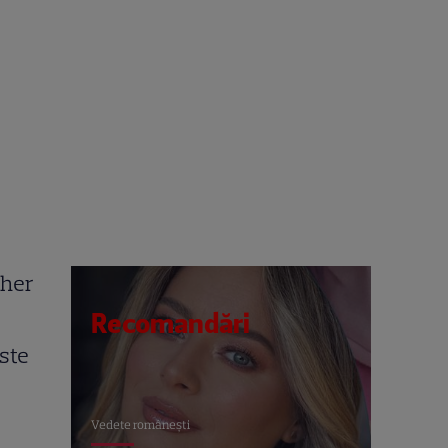
ther
Recomandări
ste
-
Vedete româneşti