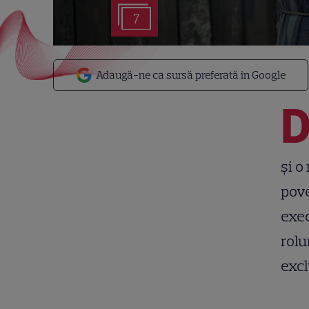
7
Adaugă-ne ca sursă preferată în Google
și o
pove
exec
rolu
excl