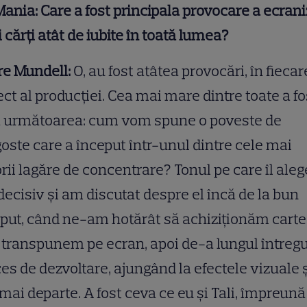
Mania:
Care a fost principala provocare
a
ecrani
 cărți atât de iubite
în toată lumea
?
re Mundell:
O, au fost atâtea provocări, în fiecar
ct al producției. Cea mai mare dintre toate a fo
ă următoarea: cum vom spune o poveste de
oste care a început într-unul dintre cele mai
rii lagăre de concentrare? Tonul pe care îl al
decisiv și am discutat despre el încă de la bun
put, când ne-am hotărât să achiziționăm carte
 transpunem pe ecran, apoi de-a lungul întregu
es de dezvoltare, ajungând la efectele vizuale 
mai departe. A fost ceva ce eu și Tali, împreună