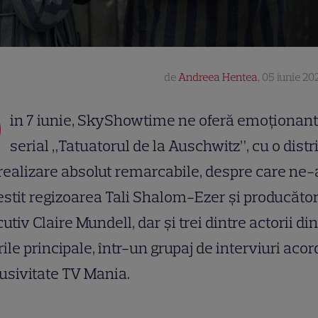
de
Andreea Hentea
,
05 iunie 202
D
in 7 iunie, SkyShowtime ne oferă emoționant
serial „Tatuatorul de la Auschwitz”, cu o distr
 realizare absolut remarcabile, despre care ne
stit regizoarea Tali Shalom-Ezer și producăto
utiv Claire Mundell, dar și trei dintre actorii din
rile principale, într-un grupaj de interviuri acor
usivitate TV Mania.