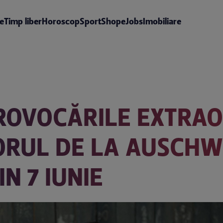
te
Timp liber
Horoscop
Sport
Shop
eJobs
Imobiliare
PROVOCĂRILE EXTRA
ORUL DE LA AUSCHWI
N 7 IUNIE