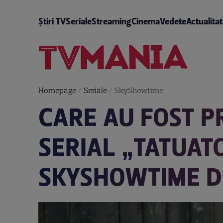
Știri TV
Seriale
Streaming
Cinema
Vedete
Actualita
Homepage
/
Seriale
/
SkyShowtime
CARE AU FOST 
SERIAL „TATUAT
SKYSHOWTIME DI