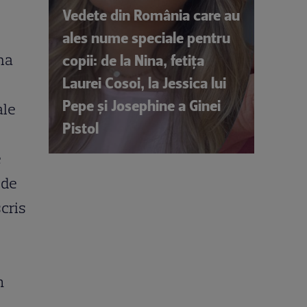
Vedete din România care au
ales nume speciale pentru
ima
copii: de la Nina, fetița
Laurei Cosoi, la Jessica lui
Pepe și Josephine a Ginei
ale
Pistol
e
 de
scris
n