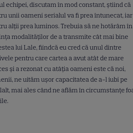
ul echipei, discutam în mod constant, știind că
ru unii oameni serialul va fi prea întunecat, iar
ru alții prea luminos. Trebuia să ne hotărâm în
ința modalităților de a transmite cât mai bine
stea lui Lale, fiindcă eu cred că unul dintre
vele pentru care cartea a avut atât de mare
es și a rezonat cu atâția oameni este că noi,
nii, ne uităm ușor capacitatea de a-l iubi pe
lalt, mai ales când ne aflăm în circumstanțe fo
ile.