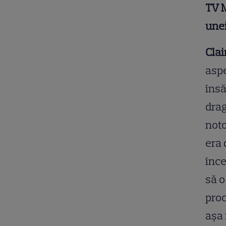
TV 
unei
Clai
aspe
îns
drag
noto
era 
înce
să o
proc
așa 