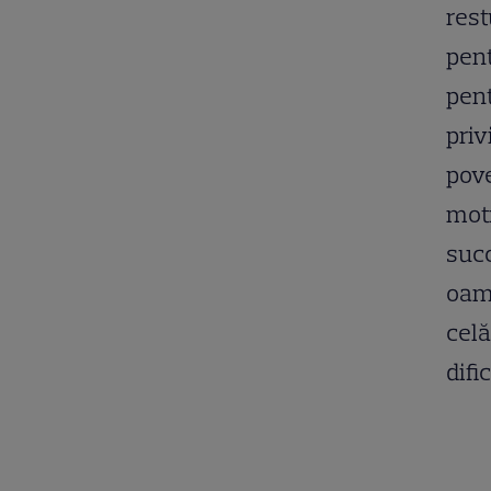
rest
pent
pent
priv
pove
moti
succ
oame
celă
dific