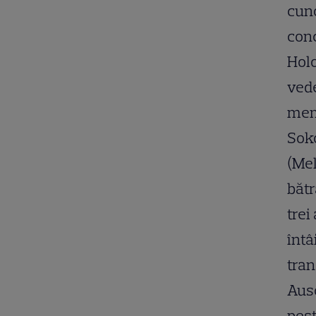
cuno
conc
Holo
vede
memo
Soko
(Mel
bătr
trei
întâ
tran
Ausc
pest