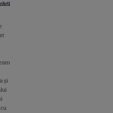
zării
e
st
egeam
a și
lui
și
 cu