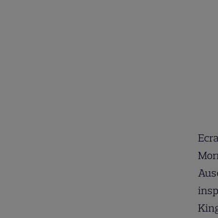
Ecra
Morr
Ausc
insp
King