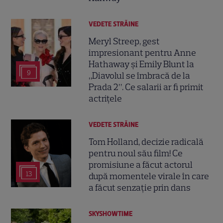
VEDETE STRĂINE
Meryl Streep, gest
impresionant pentru Anne
Hathaway și Emily Blunt la
9
„Diavolul se îmbracă de la
Prada 2”. Ce salarii ar fi primit
actrițele
VEDETE STRĂINE
Tom Holland, decizie radicală
pentru noul său film! Ce
promisiune a făcut actorul
13
după momentele virale în care
a făcut senzație prin dans
SKYSHOWTIME