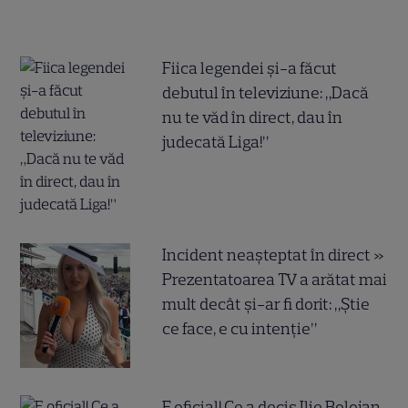
Fiica legendei și-a făcut
debutul în televiziune: „Dacă
nu te văd în direct, dau în
judecată Liga!”
Incident neașteptat în direct »
Prezentatoarea TV a arătat mai
mult decât și-ar fi dorit: „Știe
ce face, e cu intenție”
E oficial! Ce a decis Ilie Bolojan,