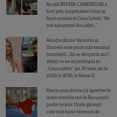
făcută ÎN FAȚA CAMERELOR a
luat prin surprindere chiar și
fanii emisiunii Casa Iubirii: "Nu
mă așteptam! Am aflat..."
Relația dintre Valentin și
Daniela este pusă sub semnul
întrebării: „Să se despartă aici”.
Aflați ce se va întâmpla în
„Casa iubirii”, joi, 30 iulie, de la
10:00 și 16:30, la Kanal D
Harta unei distracții sportive în
mare trend la noi în București:
padle tennis. Unde găsești
cele mai bune terenuri de