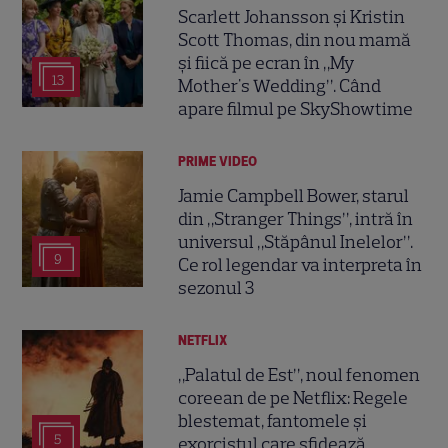
Scarlett Johansson și Kristin
Scott Thomas, din nou mamă
și fiică pe ecran în „My
13
Mother's Wedding”. Când
apare filmul pe SkyShowtime
PRIME VIDEO
Jamie Campbell Bower, starul
din „Stranger Things”, intră în
universul „Stăpânul Inelelor”.
9
Ce rol legendar va interpreta în
sezonul 3
NETFLIX
„Palatul de Est”, noul fenomen
coreean de pe Netflix: Regele
blestemat, fantomele și
5
exorcistul care sfidează