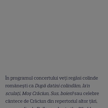
În programul concertului veți regăsi colinde
românești ca
După datini colindăm, Ia’n
sculaţi, Moș Crăciun,
Sus, boieri!
sau celebre
cântece de Crăciun din repertoriul altor țări,