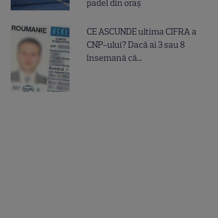
padel din oraș
CE ASCUNDE ultima CIFRA a
CNP-ului? Dacă ai 3 sau 8
însemană că...