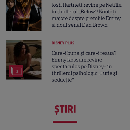
Josh Hartnett revine pe Netflix
în thrillerul „Below”! Noutăți
majore despre premiile Emmy
și noul serial Dan Brown
DISNEY PLUS
Care-i buna și care-i reaua?
Emmy Rossum revine
spectaculos pe Disney+ în
3
thrillerul psihologic „Furie și
seducție”
ŞTIRI