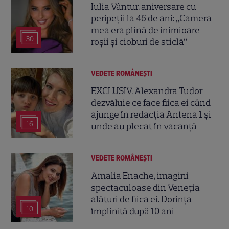
Iulia Vântur, aniversare cu
peripeții la 46 de ani: „Camera
mea era plină de inimioare
30
roșii și cioburi de sticlă”
VEDETE ROMÂNEŞTI
EXCLUSIV. Alexandra Tudor
dezvăluie ce face fiica ei când
ajunge în redacția Antena 1 și
16
unde au plecat în vacanță
VEDETE ROMÂNEŞTI
Amalia Enache, imagini
spectaculoase din Veneția
alături de fiica ei. Dorința
10
împlinită după 10 ani