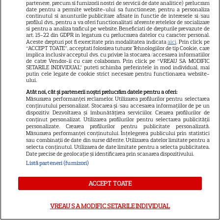
partenere, precum si furnizorii nostri de servicii de date analitice) prelucram
date pentru a permite website-ului sa functioneze, pentru a personaliza
continutul si anunturile publicitare afisate in functie de interesele si/sau
profilul dvs., pentru a va oferi functionalitati aferente retelelor de socializare
si pentru a analiza traficul pe website. Beneficiati de drepturile prevazute de
art. 15-22 din GDPR in legatura cu prelucrarea datelor cu caracter personal.
Aceste drepturi pot fi exercitate prin modalitatea indicata
aici
. Prin click pe
NUMĂRUL CURENT
“ACCEPT TOATE”, acceptati folosirea tuturor Tehnologiilor de tip Cookie, care
implica inclusiv acceptul dvs. cu privire la stocarea/accesarea informatiilor
de catre Vendor-ii cu care colaboram. Prin click pe “VREAU SA MODIFIC
SETARILE INDIVIDUAL” puteti schimba preferintele in mod individual, mai
ABONEAZA-TE LA REVISTĂ
putin cele legate de cookie strict necesare pentru functionarea website-
ului.
Atât noi, cât și partenerii noștri prelucrăm datele pentru a oferi:
Măsurarea performanței reclamelor. Utilizarea profilurilor pentru selectarea
conținutului personalizat. Stocarea și/sau accesarea informațiilor de pe un
dispozitiv. Dezvoltarea și îmbunătățirea serviciilor. Crearea profilurilor de
Libertatea
conținut personalizat. Utilizarea profilurilor pentru selectarea publicității
personalizate. Crearea profilurilor pentru publicitate personalizată.
Libertatea pentru femei
Măsurarea performanței conținutului. Înțelegerea publicului prin statistici
sau combinații de date din surse diferite. Utilizarea datelor limitate pentru a
GSP
selecta conținutul. Utilizarea de date limitate pentru a selecta publicitatea.
Date precise de geolocație și identificarea prin scanarea dispozitivului.
Știri mondene
Listă parteneri (furnizori)
Avantaje
ACCEPT TOATE
Elle
Unica
VREAU SA MODIFIC SETARILE INDIVIDUAL