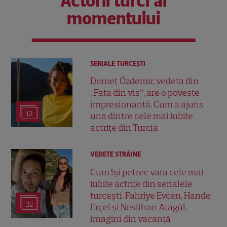
Actorii turci ai
momentului
SERIALE TURCEŞTI
Demet Özdemir, vedeta din
„Fata din vis”, are o poveste
impresionantă. Cum a ajuns
12
una dintre cele mai iubite
actrițe din Turcia
VEDETE STRĂINE
Cum își petrec vara cele mai
iubite actrițe din serialele
turcești. Fahriye Evcen, Hande
32
Erçel și Neslihan Atagül,
imagini din vacanță