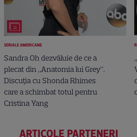
21
SERIALE AMERICANE
R
Sandra Oh dezvăluie de ce a
plecat din „Anatomia lui Grey”.
Discuția cu Shonda Rhimes
care a schimbat totul pentru
Cristina Yang
ARTICOLE PARTENERI