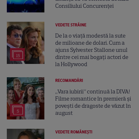
Consiliului Concurenței
VEDETE STRĂINE
De la o viață modestă la sute
de milioane de dolari. Cum a
ajuns Sylvester Stallone unul
15
dintre cei mai bogați actori de
la Hollywood
RECOMANDĂRI
„Vara iubirii” continuă la DIVA!
Filme romantice în premieră și
povești de dragoste de văzut în
5
august
VEDETE ROMÂNEŞTI