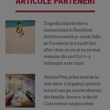
ARTICOLE PARTENERI
Tragedia înfiorătoare a
momentului în România!
Artista noastră și-a luat Adio
pe Facebook și a murit! Am
aflat chiar acum și nu ne mai
revenim din șoc! Ce i s-a
întâmplat este crunt
Atenție! Poți primi bani de la
stat dacă-ți îngrijești părinții,
bunicii sau pe cineva vârstnic
din familie. Acum s-a decis!
Cum trebuie să procedezi