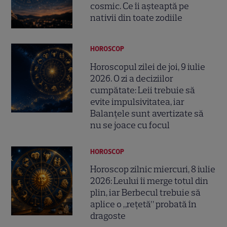
cosmic. Ce îi așteaptă pe
nativii din toate zodiile
HOROSCOP
Horoscopul zilei de joi, 9 iulie
2026. O zi a deciziilor
cumpătate: Leii trebuie să
evite impulsivitatea, iar
Balanțele sunt avertizate să
nu se joace cu focul
HOROSCOP
Horoscop zilnic miercuri, 8 iulie
2026: Leului îi merge totul din
plin, iar Berbecul trebuie să
aplice o „rețetă” probată în
dragoste