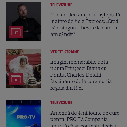
TELEVIZIUNE
Cheloo, declarație neașteptată
înainte de Asia Express: „Cred
că e singura chestie la care m-
12
am gândit”
VEDETE STRĂINE
Imagini memorabile de la
nunta Prințesei Diana cu
Prințul Charles. Detalii
18
fascinante de la ceremonia
regală din 1981
TELEVIZIUNE
Amendă de 4 milioane de euro
pentru PRO TV. Compania
anunță că va contesta decizia