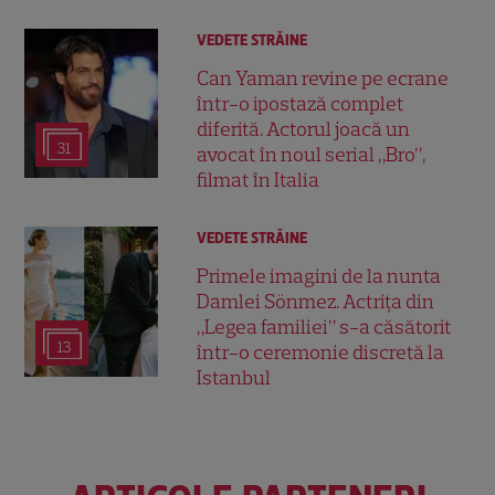
VEDETE STRĂINE
Can Yaman revine pe ecrane
într-o ipostază complet
diferită. Actorul joacă un
31
avocat în noul serial „Bro”,
filmat în Italia
VEDETE STRĂINE
Primele imagini de la nunta
Damlei Sönmez. Actrița din
„Legea familiei” s-a căsătorit
13
într-o ceremonie discretă la
Istanbul