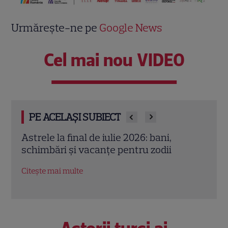
Urmărește-ne pe
Google News
Cel mai nou VIDEO
PE ACELAȘI SUBIECT
nă
Astrele la final de iulie 2026: bani,
Cris
 și
schimbări și vacanțe pentru zodii
care
Nouă
Citește mai multe
Citeș