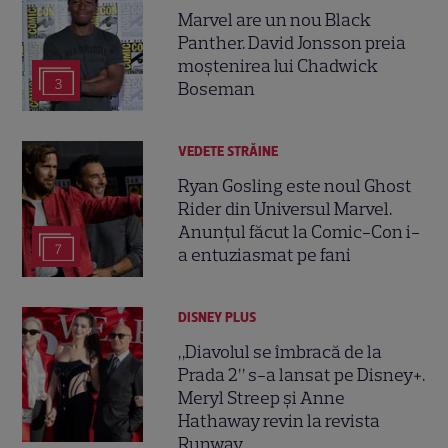
Marvel are un nou Black
Panther. David Jonsson preia
moștenirea lui Chadwick
3
Boseman
VEDETE STRĂINE
Ryan Gosling este noul Ghost
Rider din Universul Marvel.
Anunțul făcut la Comic-Con i-
7
a entuziasmat pe fani
DISNEY PLUS
„Diavolul se îmbracă de la
Prada 2” s-a lansat pe Disney+.
Meryl Streep și Anne
Hathaway revin la revista
Runway