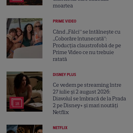
moartea
PRIME VIDEO
Când „Fălci” se întâlnește cu
„Coborâre întunecată”:
Producția claustrofobă de pe
Prime Video ce nu trebuie
ratată
DISNEY PLUS
Ce vedem pe streaming între
27 iulie și 2 august 2026:
Diavolul se îmbracă de la Prada
18
2 pe Disney+ și mari noutăți
Netflix
NETFLIX