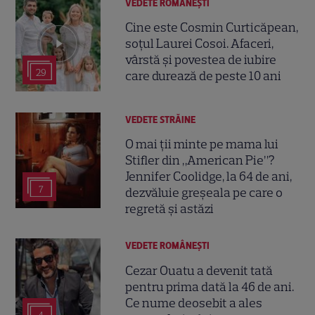
VEDETE ROMÂNEŞTI
Cine este Cosmin Curticăpean,
soțul Laurei Cosoi. Afaceri,
vârstă și povestea de iubire
29
care durează de peste 10 ani
VEDETE STRĂINE
O mai ții minte pe mama lui
Stifler din „American Pie”?
Jennifer Coolidge, la 64 de ani,
7
dezvăluie greșeala pe care o
regretă și astăzi
VEDETE ROMÂNEŞTI
Cezar Ouatu a devenit tată
pentru prima dată la 46 de ani.
Ce nume deosebit a ales