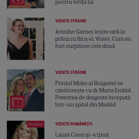
4
pentru fetița lui
VEDETE STRĂINE
Jennifer Garner, ieșire rară la
prânz cu fiica ei, Violet. Cum au
fost surprinse cele două
VEDETE STRĂINE
Prințul Mirko al Bulgariei se
căsătorește cu dr. Marta Embid.
Povestea de dragoste începută
7
într-un spital din Madrid
VEDETE ROMÂNEŞTI
Exclusiv
Laura Cosoi și-a ținut