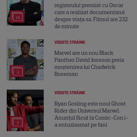
regizorului premiat cu Oscar
care a realizat documentarul
14
despre viața sa. Filmul are 232
de minute
VEDETE STRĂINE
Marvel are un nou Black
Panther. David Jonsson preia
moștenirea lui Chadwick
3
Boseman
VEDETE STRĂINE
Ryan Gosling este noul Ghost
Rider din Universul Marvel.
Anunțul făcut la Comic-Con i-
7
a entuziasmat pe fani