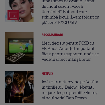
Irina Rimes dezvăluie „arma”
din noul sezon „Vocea
României”. Butonul care
14
schimbă jocul: „L-am folosit cu
plăcere” EXCLUSIV
RECOMANDĂRI
Meci decisiv pentru FCSB cu
FK Auda! Anunțul important
făcut pentru suporteri: unde se
vede în direct manșa retur
NETFLIX
Josh Hartnett revine pe Netflix
în thrillerul „Below”! Noutăți
majore despre premiile Emmy
și noul serial Dan Brown