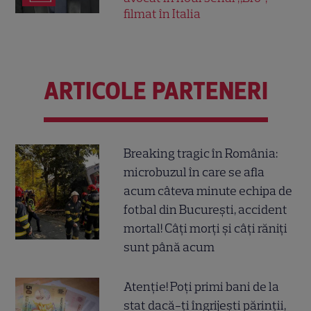
filmat în Italia
ARTICOLE PARTENERI
Breaking tragic în România:
microbuzul în care se afla
acum câteva minute echipa de
fotbal din București, accident
mortal! Câți morți și câți răniți
sunt până acum
Atenție! Poți primi bani de la
stat dacă-ți îngrijești părinții,