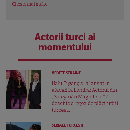
Citește mai multe
Citeș
Actorii turci ai
momentului
VEDETE STRĂINE
Halit Ergenç s-a lansat în
afaceri la Londra: Actorul din
„Suleyman Magnificul” a
deschis o rețea de plăcintării
turcești
SERIALE TURCEŞTI