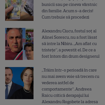
bunicii sau pe cineva vârstnic
din familie. Acum s-a decis!
Cum trebuie să procedezi
Alexandru Ciucu, fostul soț al
Alinei Sorescu, nu a fost lăsat
să intre la Nibiru. „Am aflat cu
tristețe”, a povestit el. De ce a
fost întors din drum designerul
„Trăim într-o perioadă în care
nu mai avem voie să trecem cu
vederea astfel de
comportamente”. Andreea
Raicu critică derapajul lui
Alexandru Rogobete la adresa