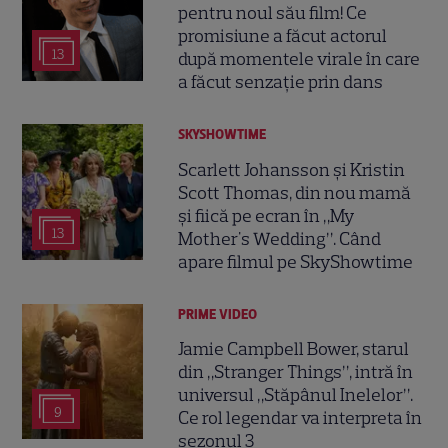
pentru noul său film! Ce
promisiune a făcut actorul
13
după momentele virale în care
a făcut senzație prin dans
SKYSHOWTIME
Scarlett Johansson și Kristin
Scott Thomas, din nou mamă
și fiică pe ecran în „My
13
Mother's Wedding”. Când
apare filmul pe SkyShowtime
PRIME VIDEO
Jamie Campbell Bower, starul
din „Stranger Things”, intră în
universul „Stăpânul Inelelor”.
9
Ce rol legendar va interpreta în
sezonul 3