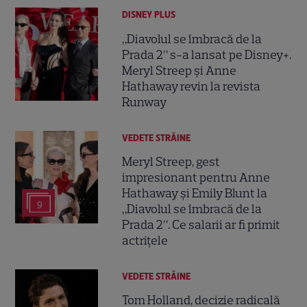
DISNEY PLUS
„Diavolul se îmbracă de la
Prada 2” s-a lansat pe Disney+.
Meryl Streep și Anne
Hathaway revin la revista
Runway
VEDETE STRĂINE
Meryl Streep, gest
impresionant pentru Anne
Hathaway și Emily Blunt la
9
„Diavolul se îmbracă de la
Prada 2”. Ce salarii ar fi primit
actrițele
VEDETE STRĂINE
Tom Holland, decizie radicală