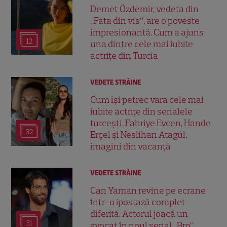
Demet Özdemir, vedeta din
„Fata din vis”, are o poveste
impresionantă. Cum a ajuns
12
una dintre cele mai iubite
actrițe din Turcia
VEDETE STRĂINE
Cum își petrec vara cele mai
iubite actrițe din serialele
turcești. Fahriye Evcen, Hande
32
Erçel și Neslihan Atagül,
imagini din vacanță
VEDETE STRĂINE
Can Yaman revine pe ecrane
într-o ipostază complet
diferită. Actorul joacă un
31
avocat în noul serial „Bro”,