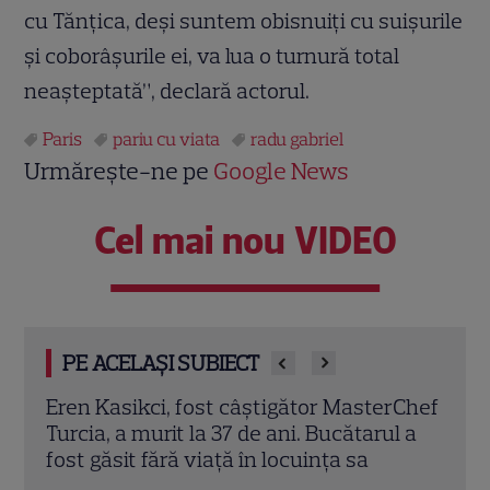
cu Tănțica, deși suntem obisnuiți cu suișurile
și coborâșurile ei, va lua o turnură total
neașteptată”, declară actorul.
Paris
pariu cu viata
radu gabriel
Urmărește-ne pe
Google News
Cel mai nou VIDEO
PE ACELAȘI SUBIECT
rChef
Trei cupluri revin la „Insula Iubirii –
Chel
l a
Reuniuni”. Ce se întâmplă când se
de A
întâlnesc din nou cu Radu Vâlcan
ches