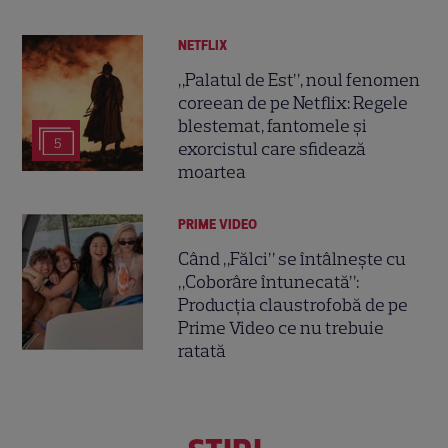
NETFLIX
„Palatul de Est”, noul fenomen
coreean de pe Netflix: Regele
blestemat, fantomele și
5
exorcistul care sfidează
moartea
PRIME VIDEO
Când „Fălci” se întâlnește cu
„Coborâre întunecată”:
Producția claustrofobă de pe
Prime Video ce nu trebuie
ratată