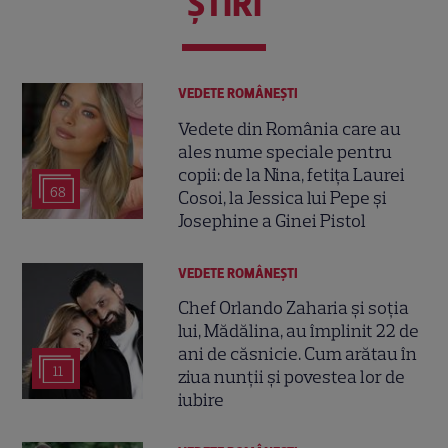
ŞTIRI
VEDETE ROMÂNEŞTI
Vedete din România care au
ales nume speciale pentru
copii: de la Nina, fetița Laurei
68
Cosoi, la Jessica lui Pepe și
Josephine a Ginei Pistol
VEDETE ROMÂNEŞTI
Chef Orlando Zaharia și soția
lui, Mădălina, au împlinit 22 de
ani de căsnicie. Cum arătau în
11
ziua nunții și povestea lor de
iubire