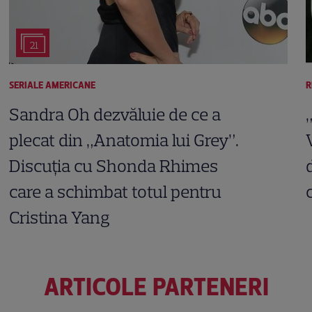
21
SERIALE AMERICANE
R
Sandra Oh dezvăluie de ce a
plecat din „Anatomia lui Grey”.
Discuția cu Shonda Rhimes
care a schimbat totul pentru
Cristina Yang
ARTICOLE PARTENERI