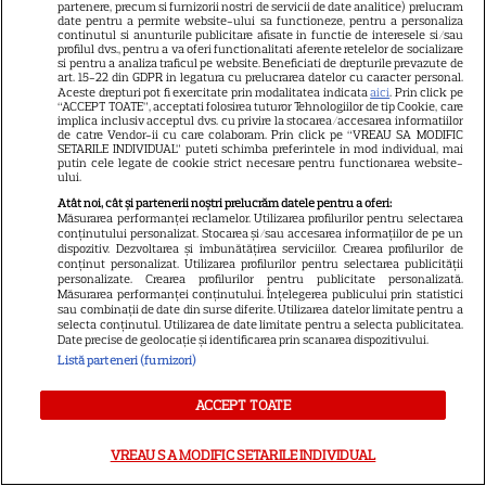
partenere, precum si furnizorii nostri de servicii de date analitice) prelucram
Avantaje
date pentru a permite website-ului sa functioneze, pentru a personaliza
continutul si anunturile publicitare afisate in functie de interesele si/sau
Elle
profilul dvs., pentru a va oferi functionalitati aferente retelelor de socializare
si pentru a analiza traficul pe website. Beneficiati de drepturile prevazute de
art. 15-22 din GDPR in legatura cu prelucrarea datelor cu caracter personal.
Unica
Aceste drepturi pot fi exercitate prin modalitatea indicata
aici
. Prin click pe
“ACCEPT TOATE”, acceptati folosirea tuturor Tehnologiilor de tip Cookie, care
Retete practice
implica inclusiv acceptul dvs. cu privire la stocarea/accesarea informatiilor
de catre Vendor-ii cu care colaboram. Prin click pe “VREAU SA MODIFIC
SETARILE INDIVIDUAL” puteti schimba preferintele in mod individual, mai
putin cele legate de cookie strict necesare pentru functionarea website-
ului.
URMĂREȘTE-NE PE
Atât noi, cât și partenerii noștri prelucrăm datele pentru a oferi:
Măsurarea performanței reclamelor. Utilizarea profilurilor pentru selectarea
conținutului personalizat. Stocarea și/sau accesarea informațiilor de pe un
dispozitiv. Dezvoltarea și îmbunătățirea serviciilor. Crearea profilurilor de
conținut personalizat. Utilizarea profilurilor pentru selectarea publicității
personalizate. Crearea profilurilor pentru publicitate personalizată.
Copyright
2026
Ringier Romania – Toate Drepturile rezervate
Măsurarea performanței conținutului. Înțelegerea publicului prin statistici
sau combinații de date din surse diferite. Utilizarea datelor limitate pentru a
selecta conținutul. Utilizarea de date limitate pentru a selecta publicitatea.
Date precise de geolocație și identificarea prin scanarea dispozitivului.
Listă parteneri (furnizori)
Pariază responsabil! Decizia ONJN nr. 821/25.09.2025.
ACCEPT TOATE
Jocurile de noroc sunt interzise minorilor.
VREAU SA MODIFIC SETARILE INDIVIDUAL