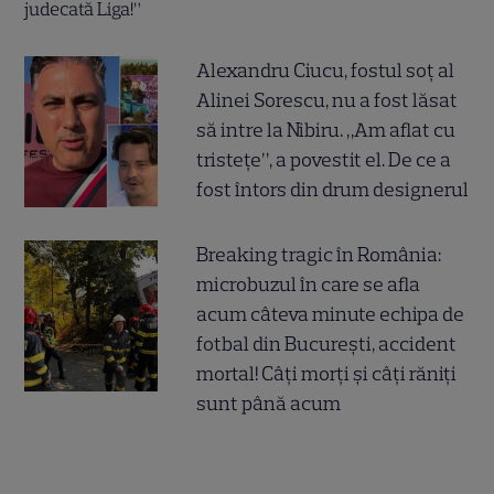
Alexandru Ciucu, fostul soț al
Alinei Sorescu, nu a fost lăsat
să intre la Nibiru. „Am aflat cu
tristețe”, a povestit el. De ce a
fost întors din drum designerul
Breaking tragic în România:
microbuzul în care se afla
acum câteva minute echipa de
fotbal din București, accident
mortal! Câți morți și câți răniți
sunt până acum