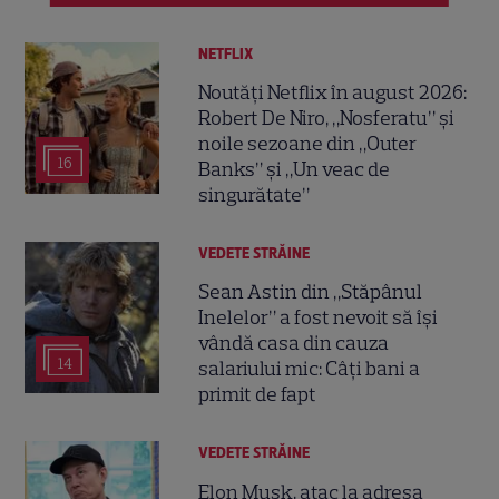
NETFLIX
Noutăți Netflix în august 2026:
Robert De Niro, „Nosferatu” și
noile sezoane din „Outer
16
Banks” și „Un veac de
singurătate”
VEDETE STRĂINE
Sean Astin din „Stăpânul
Inelelor” a fost nevoit să își
vândă casa din cauza
14
salariului mic: Câți bani a
primit de fapt
VEDETE STRĂINE
Elon Musk, atac la adresa