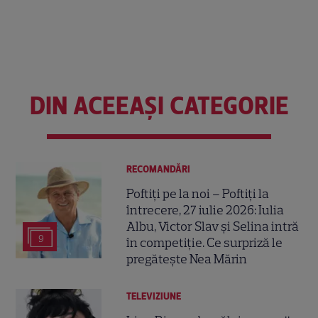
DIN ACEEAȘI CATEGORIE
RECOMANDĂRI
Poftiți pe la noi – Poftiți la
întrecere, 27 iulie 2026: Iulia
Albu, Victor Slav și Selina intră
9
în competiție. Ce surpriză le
pregătește Nea Mărin
TELEVIZIUNE