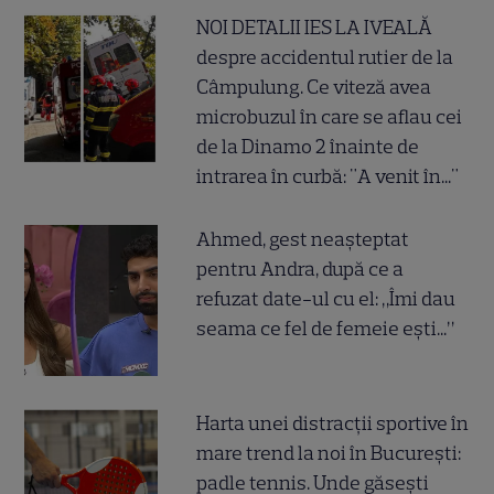
NOI DETALII IES LA IVEALĂ
despre accidentul rutier de la
Câmpulung. Ce viteză avea
microbuzul în care se aflau cei
de la Dinamo 2 înainte de
intrarea în curbă: "A venit în..."
Ahmed, gest neașteptat
pentru Andra, după ce a
refuzat date-ul cu el: „Îmi dau
seama ce fel de femeie ești...”
Harta unei distracții sportive în
mare trend la noi în București:
padle tennis. Unde găsești