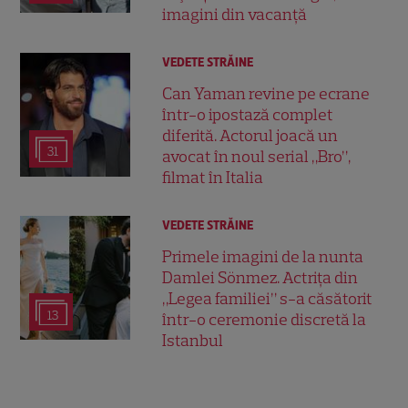
imagini din vacanță
VEDETE STRĂINE
Can Yaman revine pe ecrane
într-o ipostază complet
diferită. Actorul joacă un
31
avocat în noul serial „Bro”,
filmat în Italia
VEDETE STRĂINE
Primele imagini de la nunta
Damlei Sönmez. Actrița din
„Legea familiei” s-a căsătorit
13
într-o ceremonie discretă la
Istanbul