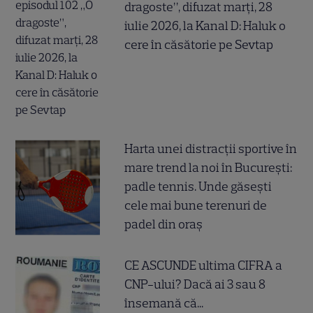
dragoste”, difuzat marți, 28
iulie 2026, la Kanal D: Haluk o
cere în căsătorie pe Sevtap
Harta unei distracții sportive în
mare trend la noi în București:
padle tennis. Unde găsești
cele mai bune terenuri de
padel din oraș
CE ASCUNDE ultima CIFRA a
CNP-ului? Dacă ai 3 sau 8
însemană că...