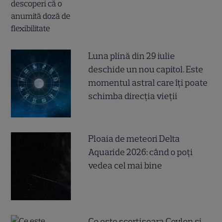
Luna plină din 29 iulie
deschide un nou capitol. Este
momentul astral care îți poate
schimba direcția vieții
Ploaia de meteori Delta
Aquaride 2026: când o poți
vedea cel mai bine
Ce este scorțișoara Ceylon și