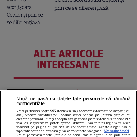
prin ce se diferențiază
ALTE ARTICOLE
INTERESANTE
VEDETE STRĂINE
Nouă ne pasă ca datele tale personale să rămână
Tom Holland, decizie radicală
confidențiale
pentru noul său film! Ce
Noi și partenerii noștri
596
stocăm și/sau accesăm informații pe dispozitivul
dvs., precum identificatorii cookie unici pentru prelucrarea datelor cu
promisiune a făcut actorul
caracter personal. Puteți accepta sau gestiona preferințele dvs. făcând clic
13
după momentele virale în care
mai jos, respectiv vă puteți opune utilizării unui interes legitim în orice
moment pe pagina cu politica de confidențialitate. Aceste alegeri vor fi
a făcut senzație prin dans
raportate partenerilor noștri și nu vă vor afecta navigarea.
Mai multe detalii
Noi si partenerii nostri (retelele de socializare si agentiile de publicitate