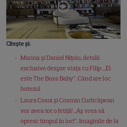
Citește și:
Marina și Daniel Nițoiu, detalii
exclusive despre viața cu Filip: „El
este The Boss Baby”. Când are loc
botezul
Laura Cosoi și Cosmin Curticăpean
vor avea tot o fetiță! „Aș vrea să
opresc timpul în loc!”. Imaginile de la