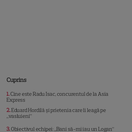
Cuprins
1
Cine este Radu Isac, concurentul de la Asia
Express
2
Eduard Hordilă și prietenia care îi leagă pe
„vasluieni”
3
Obiectivul echipei: „Bani să-mi iau un Logan”