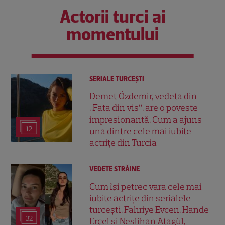
Actorii turci ai
momentului
SERIALE TURCEŞTI
Demet Özdemir, vedeta din
„Fata din vis”, are o poveste
impresionantă. Cum a ajuns
12
una dintre cele mai iubite
actrițe din Turcia
VEDETE STRĂINE
Cum își petrec vara cele mai
iubite actrițe din serialele
turcești. Fahriye Evcen, Hande
32
Erçel și Neslihan Atagül,