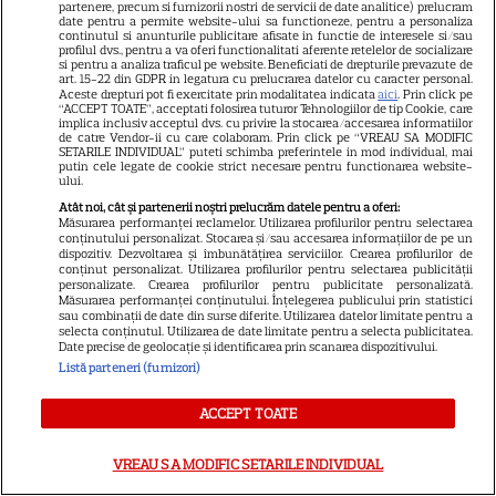
partenere, precum si furnizorii nostri de servicii de date analitice) prelucram
date pentru a permite website-ului sa functioneze, pentru a personaliza
SKYSHOWTIME
continutul si anunturile publicitare afisate in functie de interesele si/sau
profilul dvs., pentru a va oferi functionalitati aferente retelelor de socializare
si pentru a analiza traficul pe website. Beneficiati de drepturile prevazute de
Scarlett Johansson și Kristin
art. 15-22 din GDPR in legatura cu prelucrarea datelor cu caracter personal.
Aceste drepturi pot fi exercitate prin modalitatea indicata
aici
. Prin click pe
Scott Thomas, din nou mamă
“ACCEPT TOATE”, acceptati folosirea tuturor Tehnologiilor de tip Cookie, care
și fiică pe ecran în „My
implica inclusiv acceptul dvs. cu privire la stocarea/accesarea informatiilor
de catre Vendor-ii cu care colaboram. Prin click pe “VREAU SA MODIFIC
13
Mother's Wedding”. Când
SETARILE INDIVIDUAL” puteti schimba preferintele in mod individual, mai
putin cele legate de cookie strict necesare pentru functionarea website-
apare filmul pe SkyShowtime
ului.
Atât noi, cât și partenerii noștri prelucrăm datele pentru a oferi:
Măsurarea performanței reclamelor. Utilizarea profilurilor pentru selectarea
PRIME VIDEO
conținutului personalizat. Stocarea și/sau accesarea informațiilor de pe un
dispozitiv. Dezvoltarea și îmbunătățirea serviciilor. Crearea profilurilor de
Jamie Campbell Bower, starul
conținut personalizat. Utilizarea profilurilor pentru selectarea publicității
personalizate. Crearea profilurilor pentru publicitate personalizată.
din „Stranger Things”, intră în
Măsurarea performanței conținutului. Înțelegerea publicului prin statistici
sau combinații de date din surse diferite. Utilizarea datelor limitate pentru a
universul „Stăpânul Inelelor”.
selecta conținutul. Utilizarea de date limitate pentru a selecta publicitatea.
9
Ce rol legendar va interpreta în
Date precise de geolocație și identificarea prin scanarea dispozitivului.
Listă parteneri (furnizori)
sezonul 3
ACCEPT TOATE
NETFLIX
VREAU SA MODIFIC SETARILE INDIVIDUAL
„Palatul de Est”, noul fenomen
coreean de pe Netflix: Regele