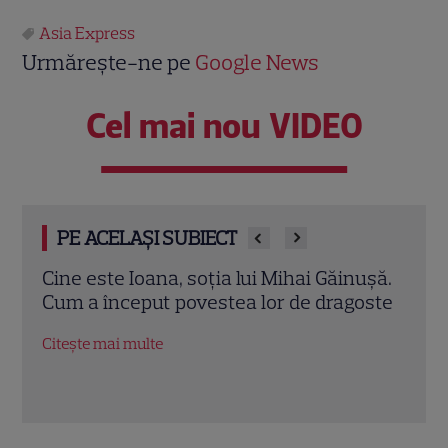
Asia Express
Urmărește-ne pe
Google News
Cel mai nou VIDEO
PE ACELAȘI SUBIECT
ușă.
Valerie Lungu se mărită! Cerere în
Irin
oste
căsătorie de film în Toscana, imediat
Expr
după ce s-a întors de la Asia Express.
Chelo
Primele imagini cu inelul
Citeș
Citește mai multe