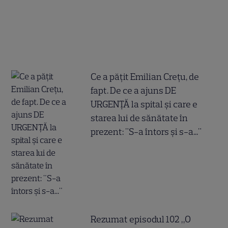
Ce a pățit Emilian Crețu, de
fapt. De ce a ajuns DE
URGENȚĂ la spital și care e
starea lui de sănătate în
prezent: "S-a întors și s-a..."
Rezumat episodul 102 „O