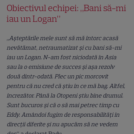
Obiectivul echipei: „Bani să-mi
iau un Logan”
„Aşteptările mele sunt să mă întorc acasă
nevătămat, netraumatizat şi cu bani să-mi
iau un Logan. N-am fost niciodată în Asia
sau la o emisiune de succes şi aşa rezolv
două dintr-odată. Plec un pic morcovit
pentru că nu cred că ştiu în ce mă bag. Altfel,
încrezător. Până la Otopeni ştiu bine drumul.
Sunt bucuros şi că o să mai petrec timp cu
Eddy. Amândoi fugim de responsabilităţi în
direcţii diferite şi nu apucăm să ne vedem
des”,
a declarat Radu.