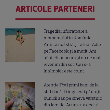
ARTICOLE PARTENERI
Tragedia înfiorătoare a
momentului în România!
Artista noastră și-a luat Adio
pe Facebook și a murit! Am
aflat chiar acum și nu ne mai
revenim din șoc! Ce i s-a
întâmplat este crunt
Atenție! Poți primi bani de la
stat dacă-ți îngrijești părinții,
bunicii sau pe cineva vârstnic
din familie. Acum s-a decis!