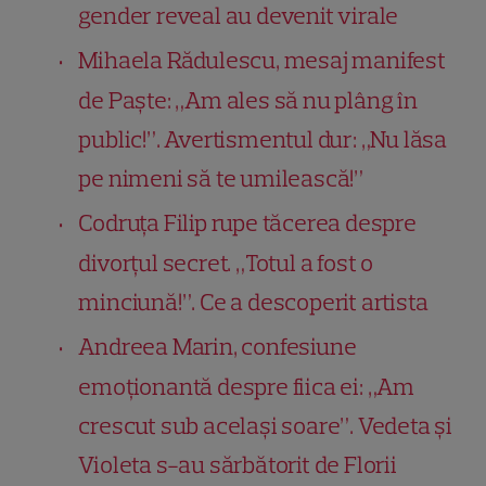
gender reveal au devenit virale
Mihaela Rădulescu, mesaj manifest
de Paște: „Am ales să nu plâng în
public!”. Avertismentul dur: „Nu lăsa
pe nimeni să te umilească!”
Codruța Filip rupe tăcerea despre
divorțul secret. „Totul a fost o
minciună!”. Ce a descoperit artista
Andreea Marin, confesiune
emoționantă despre fiica ei: „Am
crescut sub același soare”. Vedeta și
Violeta s-au sărbătorit de Florii