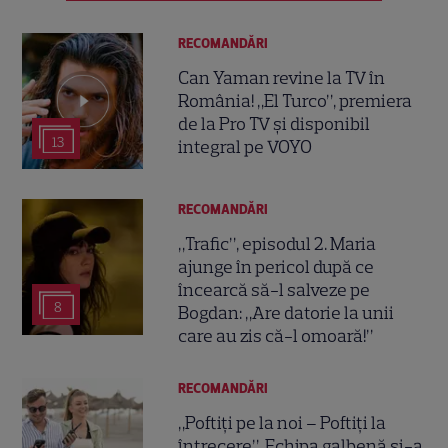
RECOMANDĂRI
Can Yaman revine la TV în
România! „El Turco”, premiera
de la Pro TV și disponibil
13
integral pe VOYO
RECOMANDĂRI
„Trafic”, episodul 2. Maria
ajunge în pericol după ce
încearcă să-l salveze pe
8
Bogdan: „Are datorie la unii
care au zis că-l omoară!”
RECOMANDĂRI
„Poftiți pe la noi – Poftiți la
întrecere”. Echipa galbenă și-a