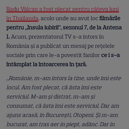
Radu Vâlcan a fost plecat pentru câteva luni
în Thailanda
, acolo unde au avut loc
filmările
pentru „Insula iubirii”, sezonul 7, de la Antena
1.
Acum, prezentatorul TV s-a întors în
România și a publicat un mesaj pe rețelele
sociale prin care le-a povestit fanilor
ce i s-a
întâmplat la întoarcerea în țară.
„
Românie, m-am întors la tine, unde îmi este
locul. Am fost plecat, că ăsta îmi este
serviciul. M-am și distrat, m-am și
consumat, că ăsta îmi este serviciul. Dar am
ajuns acasă, în București, Otopeni. Și m-am
bucurat, am tras aer in piept, adânc. Dar în