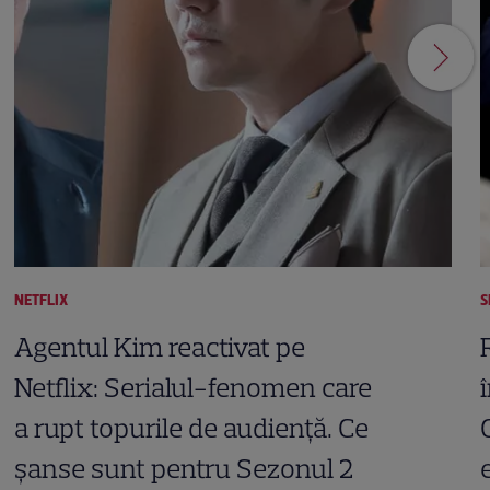
NETFLIX
S
Agentul Kim reactivat pe
Netflix: Serialul-fenomen care
a rupt topurile de audiență. Ce
șanse sunt pentru Sezonul 2