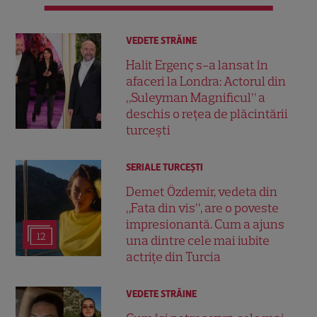
VEDETE STRĂINE
Halit Ergenç s-a lansat în
afaceri la Londra: Actorul din
„Suleyman Magnificul” a
deschis o rețea de plăcintării
turcești
SERIALE TURCEŞTI
Demet Özdemir, vedeta din
„Fata din vis”, are o poveste
impresionantă. Cum a ajuns
12
una dintre cele mai iubite
actrițe din Turcia
VEDETE STRĂINE