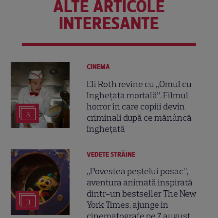
ALTE ARTICOLE
INTERESANTE
CINEMA
Eli Roth revine cu „Omul cu
înghețata mortală”. Filmul
horror în care copiii devin
5
criminali după ce mănâncă
înghețată
VEDETE STRĂINE
„Povestea peștelui posac”,
aventura animată inspirată
dintr-un bestseller The New
11
York Times, ajunge în
cinematografe pe 7 august