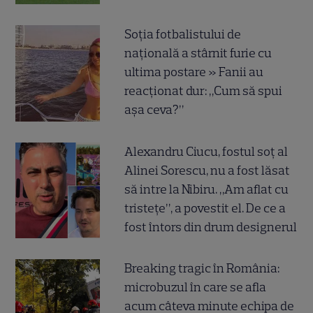
Soția fotbalistului de
națională a stârnit furie cu
ultima postare » Fanii au
reacționat dur: „Cum să spui
așa ceva?”
Alexandru Ciucu, fostul soț al
Alinei Sorescu, nu a fost lăsat
să intre la Nibiru. „Am aflat cu
tristețe”, a povestit el. De ce a
fost întors din drum designerul
Breaking tragic în România:
microbuzul în care se afla
acum câteva minute echipa de