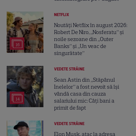
NETFLIX
Noutăți Netflix în august 2026:
Robert De Niro, „Nosferatu” și
noile sezoane din „Outer
16
Banks” și „Un veac de
singurătate”
VEDETE STRĂINE
Sean Astin din „Stăpânul
Inelelor” a fost nevoit să își
vândă casa din cauza
14
salariului mic: Câți bani a
primit de fapt
VEDETE STRĂINE
Elon Musk, atac la adresa