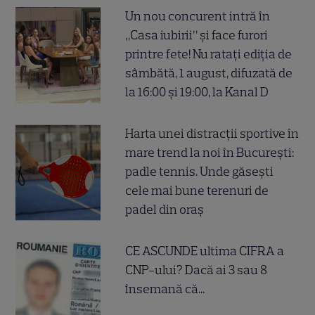
Un nou concurent intră în
„Casa iubirii” și face furori
printre fete! Nu ratați ediția de
sâmbătă, 1 august, difuzată de
la 16:00 și 19:00, la Kanal D
Harta unei distracții sportive în
mare trend la noi în București:
padle tennis. Unde găsești
cele mai bune terenuri de
padel din oraș
CE ASCUNDE ultima CIFRA a
CNP-ului? Dacă ai 3 sau 8
însemană că...