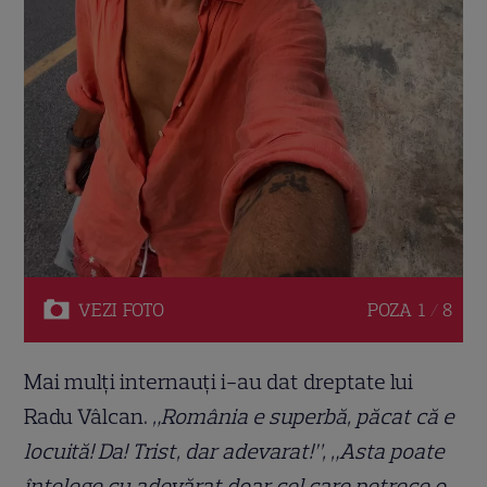
VEZI
FOTO
POZA
1 / 8
Mai mulți internauți i-au dat dreptate lui
Radu Vâlcan.
„România e superbă, păcat că e
locuită! Da! Trist, dar adevarat!”, „Asta poate
înțelege cu adevărat doar cel care petrece o