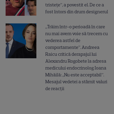
tristețe”, a povestit el. De ce a
fost întors din drum designerul
„Trăim într-o perioadă în care
nu mai avem voie să trecem cu
vederea astfel de
comportamente”. Andreea
Raicu critică derapajul lui
Alexandru Rogobete la adresa
medicului endocrinolog Ioana
Mihăilă: „Nu este acceptabil”.
Mesajul vedetei a stârnit valuri
de reacții