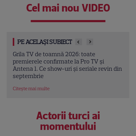
Cel mai nou VIDEO
PE ACELAȘI SUBIECT
Trei cupluri revin la „Insula Iubirii –
Chel
Reuniuni”. Ce se întâmplă când se
de A
n din
întâlnesc din nou cu Radu Vâlcan
ches
Citește mai multe
Citeș
Actorii turci ai
momentului