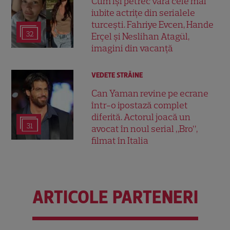
Cum își petrec vara cele mai
iubite actrițe din serialele
turcești. Fahriye Evcen, Hande
32
Erçel și Neslihan Atagül,
imagini din vacanță
VEDETE STRĂINE
Can Yaman revine pe ecrane
într-o ipostază complet
diferită. Actorul joacă un
31
avocat în noul serial „Bro”,
filmat în Italia
ARTICOLE PARTENERI