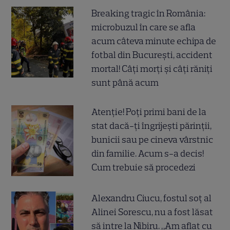
Breaking tragic în România:
microbuzul în care se afla
acum câteva minute echipa de
fotbal din București, accident
mortal! Câți morți și câți răniți
sunt până acum
Atenție! Poți primi bani de la
stat dacă-ți îngrijești părinții,
bunicii sau pe cineva vârstnic
din familie. Acum s-a decis!
Cum trebuie să procedezi
Alexandru Ciucu, fostul soț al
Alinei Sorescu, nu a fost lăsat
să intre la Nibiru. „Am aflat cu