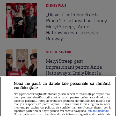
DISNEY PLUS
„Diavolul se îmbracă de la
Prada 2” s-a lansat pe Disney+.
Meryl Streep și Anne
Hathaway revin la revista
Runway
VEDETE STRĂINE
Meryl Streep, gest
impresionant pentru Anne
Hathaway și Emily Blunt la
9
„Diavolul se îmbracă de la
Nouă ne pasă ca datele tale personale să rămână
Prada 2”. Ce salarii ar fi primit
confidențiale
actrițele
Noi și partenerii noștri
596
stocăm și/sau accesăm informații pe dispozitivul
dvs., precum identificatorii cookie unici pentru prelucrarea datelor cu
caracter personal. Puteți accepta sau gestiona preferințele dvs. făcând clic
mai jos, respectiv vă puteți opune utilizării unui interes legitim în orice
VEDETE STRĂINE
moment pe pagina cu politica de confidențialitate. Aceste alegeri vor fi
raportate partenerilor noștri și nu vă vor afecta navigarea.
Mai multe detalii
Tom Holland, decizie radicală
Noi si partenerii nostri (retelele de socializare si agentiile de publicitate