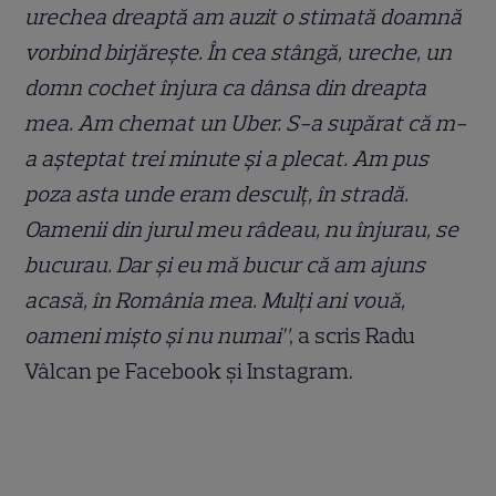
urechea dreaptă am auzit o stimată doamnă
vorbind birjărește. În cea stângă, ureche, un
domn cochet înjura ca dânsa din dreapta
mea. Am chemat un Uber. S-a supărat că m-
a așteptat trei minute și a plecat. Am pus
poza asta unde eram desculț, în stradă.
Oamenii din jurul meu râdeau, nu înjurau, se
bucurau. Dar și eu mă bucur că am ajuns
acasă, în România mea. Mulți ani vouă,
oameni mișto și nu numai”
, a scris Radu
Vâlcan pe Facebook și Instagram.