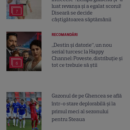
luat revanșa și a egalat scorul!
7
Diseară se decide
câștigătoarea săptămânii
RECOMANDĂRI
„Destin și datorie”, un nou
serial turcesc la Happy
Channel: Poveste, distribuție și
6
tot ce trebuie să știi
Gazonul de pe Ghencea se află
într-o stare deplorabilă și la
primul meci al sezonului
pentru Steaua