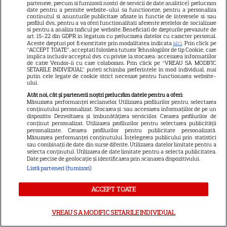
partenere, precum si furnizorii nostri de servicii de date analitice) prelucram
pentru noul său film! Ce
date pentru a permite website-ului sa functioneze, pentru a personaliza
continutul si anunturile publicitare afisate in functie de interesele si/sau
promisiune a făcut actorul
profilul dvs., pentru a va oferi functionalitati aferente retelelor de socializare
13
după momentele virale în care
si pentru a analiza traficul pe website. Beneficiati de drepturile prevazute de
art. 15-22 din GDPR in legatura cu prelucrarea datelor cu caracter personal.
a făcut senzație prin dans
Aceste drepturi pot fi exercitate prin modalitatea indicata
aici
. Prin click pe
“ACCEPT TOATE”, acceptati folosirea tuturor Tehnologiilor de tip Cookie, care
implica inclusiv acceptul dvs. cu privire la stocarea/accesarea informatiilor
de catre Vendor-ii cu care colaboram. Prin click pe “VREAU SA MODIFIC
SKYSHOWTIME
SETARILE INDIVIDUAL” puteti schimba preferintele in mod individual, mai
putin cele legate de cookie strict necesare pentru functionarea website-
ului.
Scarlett Johansson și Kristin
Atât noi, cât și partenerii noștri prelucrăm datele pentru a oferi:
Scott Thomas, din nou mamă
Măsurarea performanței reclamelor. Utilizarea profilurilor pentru selectarea
și fiică pe ecran în „My
conținutului personalizat. Stocarea și/sau accesarea informațiilor de pe un
dispozitiv. Dezvoltarea și îmbunătățirea serviciilor. Crearea profilurilor de
13
Mother's Wedding”. Când
conținut personalizat. Utilizarea profilurilor pentru selectarea publicității
personalizate. Crearea profilurilor pentru publicitate personalizată.
apare filmul pe SkyShowtime
Măsurarea performanței conținutului. Înțelegerea publicului prin statistici
sau combinații de date din surse diferite. Utilizarea datelor limitate pentru a
selecta conținutul. Utilizarea de date limitate pentru a selecta publicitatea.
PRIME VIDEO
Date precise de geolocație și identificarea prin scanarea dispozitivului.
Listă parteneri (furnizori)
Jamie Campbell Bower, starul
din „Stranger Things”, intră în
ACCEPT TOATE
universul „Stăpânul Inelelor”.
9
Ce rol legendar va interpreta în
VREAU SA MODIFIC SETARILE INDIVIDUAL
sezonul 3