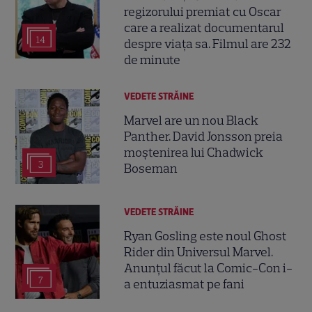
regizorului premiat cu Oscar
care a realizat documentarul
14
despre viața sa. Filmul are 232
de minute
VEDETE STRĂINE
Marvel are un nou Black
Panther. David Jonsson preia
moștenirea lui Chadwick
3
Boseman
VEDETE STRĂINE
Ryan Gosling este noul Ghost
Rider din Universul Marvel.
Anunțul făcut la Comic-Con i-
7
a entuziasmat pe fani