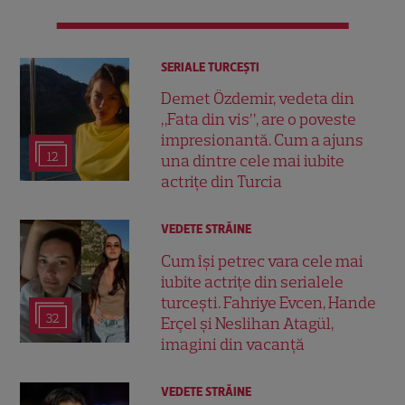
SERIALE TURCEŞTI
Demet Özdemir, vedeta din
„Fata din vis”, are o poveste
impresionantă. Cum a ajuns
12
una dintre cele mai iubite
actrițe din Turcia
VEDETE STRĂINE
Cum își petrec vara cele mai
iubite actrițe din serialele
turcești. Fahriye Evcen, Hande
32
Erçel și Neslihan Atagül,
imagini din vacanță
VEDETE STRĂINE