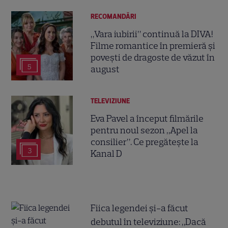
RECOMANDĂRI
„Vara iubirii” continuă la DIVA!
Filme romantice în premieră și
povești de dragoste de văzut în
5
august
TELEVIZIUNE
Eva Pavel a început filmările
pentru noul sezon „Apel la
consilier”. Ce pregătește la
3
Kanal D
Fiica legendei și-a făcut
debutul în televiziune: „Dacă