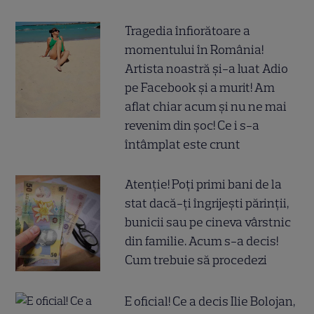
Tragedia înfiorătoare a
momentului în România!
Artista noastră și-a luat Adio
pe Facebook și a murit! Am
aflat chiar acum și nu ne mai
revenim din șoc! Ce i s-a
întâmplat este crunt
Atenție! Poți primi bani de la
stat dacă-ți îngrijești părinții,
bunicii sau pe cineva vârstnic
din familie. Acum s-a decis!
Cum trebuie să procedezi
E oficial! Ce a decis Ilie Bolojan,