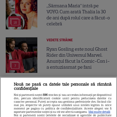
„Sărmana Maria” intră pe
VOYO. Cum arată Thalía la 30
de ani după rolul care a făcut-o
18
celebră
VEDETE STRĂINE
Ryan Gosling este noul Ghost
Rider din Universul Marvel.
Anunțul făcut la Comic-Con i-
7
a entuziasmat pe fani
DISNEY PLUS
Nouă ne pasă ca datele tale personale să rămână
confidențiale
„Diavolul se îmbracă de la
Noi și partenerii noștri
596
stocăm și/sau accesăm informații pe dispozitivul
Prada 2” s-a lansat pe Disney+.
dvs., precum identificatorii cookie unici pentru prelucrarea datelor cu
caracter personal. Puteți accepta sau gestiona preferințele dvs. făcând clic
Meryl Streep și Anne
mai jos, respectiv vă puteți opune utilizării unui interes legitim în orice
moment pe pagina cu politica de confidențialitate. Aceste alegeri vor fi
Hathaway revin la revista
raportate partenerilor noștri și nu vă vor afecta navigarea.
Mai multe detalii
Noi si partenerii nostri (retelele de socializare si agentiile de publicitate
Runway