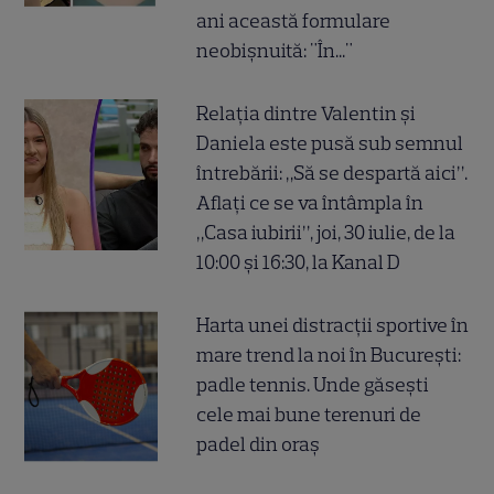
ani această formulare
neobișnuită: "În..."
Relația dintre Valentin și
Daniela este pusă sub semnul
întrebării: „Să se despartă aici”.
Aflați ce se va întâmpla în
„Casa iubirii”, joi, 30 iulie, de la
10:00 și 16:30, la Kanal D
Harta unei distracții sportive în
mare trend la noi în București:
padle tennis. Unde găsești
cele mai bune terenuri de
padel din oraș