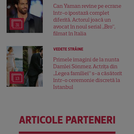
Can Yaman revine pe ecrane
într-o ipostază complet
diferită. Actorul joacă un
31
avocat în noul serial „Bro”,
filmat în Italia
VEDETE STRĂINE
Primele imagini de la nunta
Damlei Sönmez. Actrița din
„Legea familiei” s-a căsătorit
13
într-o ceremonie discretă la
Istanbul
ARTICOLE PARTENERI