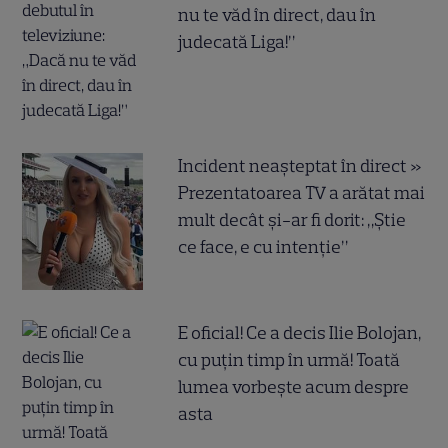
nu te văd în direct, dau în
judecată Liga!”
Incident neașteptat în direct »
Prezentatoarea TV a arătat mai
mult decât și-ar fi dorit: „Știe
ce face, e cu intenție”
E oficial! Ce a decis Ilie Bolojan,
cu puțin timp în urmă! Toată
lumea vorbește acum despre
asta