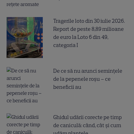
Tragerile loto din 30 iulie 2026.
Report de peste 8,89 milioane
de euro la Loto 6 din 49,
categoria I
De ce să nu arunci semințele
de la pepenele roșu – ce
beneficii au
Ghidul udării corecte pe timp
de caniculă: când, cât şi cum
udăm plantele