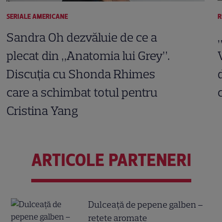
SERIALE AMERICANE
R
Sandra Oh dezvăluie de ce a
plecat din „Anatomia lui Grey”.
Discuția cu Shonda Rhimes
care a schimbat totul pentru
Cristina Yang
ARTICOLE PARTENERI
Dulceață de pepene galben –
rețete aromate