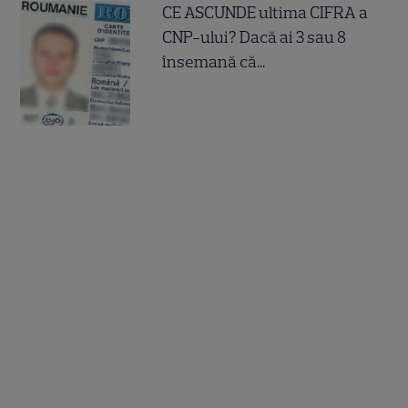
CE ASCUNDE ultima CIFRA a
CNP-ului? Dacă ai 3 sau 8
însemană că...