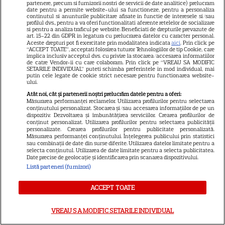
partenere, precum si furnizorii nostri de servicii de date analitice) prelucram
date pentru a permite website-ului sa functioneze, pentru a personaliza
continutul si anunturile publicitare afisate in functie de interesele si/sau
profilul dvs., pentru a va oferi functionalitati aferente retelelor de socializare
VEDETE STRĂINE
si pentru a analiza traficul pe website. Beneficiati de drepturile prevazute de
art. 15-22 din GDPR in legatura cu prelucrarea datelor cu caracter personal.
Meryl Streep, gest
Aceste drepturi pot fi exercitate prin modalitatea indicata
aici
. Prin click pe
“ACCEPT TOATE”, acceptati folosirea tuturor Tehnologiilor de tip Cookie, care
impresionant pentru Anne
implica inclusiv acceptul dvs. cu privire la stocarea/accesarea informatiilor
de catre Vendor-ii cu care colaboram. Prin click pe “VREAU SA MODIFIC
Hathaway și Emily Blunt la
SETARILE INDIVIDUAL” puteti schimba preferintele in mod individual, mai
9
putin cele legate de cookie strict necesare pentru functionarea website-
„Diavolul se îmbracă de la
ului.
Prada 2”. Ce salarii ar fi primit
Atât noi, cât și partenerii noștri prelucrăm datele pentru a oferi:
actrițele
Măsurarea performanței reclamelor. Utilizarea profilurilor pentru selectarea
conținutului personalizat. Stocarea și/sau accesarea informațiilor de pe un
dispozitiv. Dezvoltarea și îmbunătățirea serviciilor. Crearea profilurilor de
conținut personalizat. Utilizarea profilurilor pentru selectarea publicității
VEDETE STRĂINE
personalizate. Crearea profilurilor pentru publicitate personalizată.
Măsurarea performanței conținutului. Înțelegerea publicului prin statistici
Tom Holland, decizie radicală
sau combinații de date din surse diferite. Utilizarea datelor limitate pentru a
selecta conținutul. Utilizarea de date limitate pentru a selecta publicitatea.
pentru noul său film! Ce
Date precise de geolocație și identificarea prin scanarea dispozitivului.
promisiune a făcut actorul
Listă parteneri (furnizori)
13
după momentele virale în care
ACCEPT TOATE
a făcut senzație prin dans
VREAU SA MODIFIC SETARILE INDIVIDUAL
SKYSHOWTIME