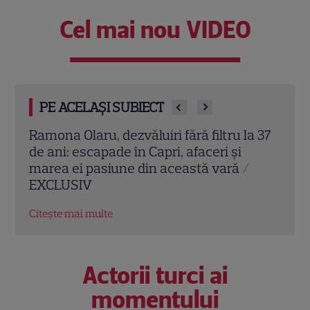
Cel mai nou VIDEO
PE ACELAȘI SUBIECT
a 37
Ramona Olaru dă cărțile pe față! Câți
Ramo
iubiți a avut asistenta de la Neatza până
pisc
acum: „Ăsta este un mit”
în c
Citește mai multe
Citeș
Actorii turci ai
momentului