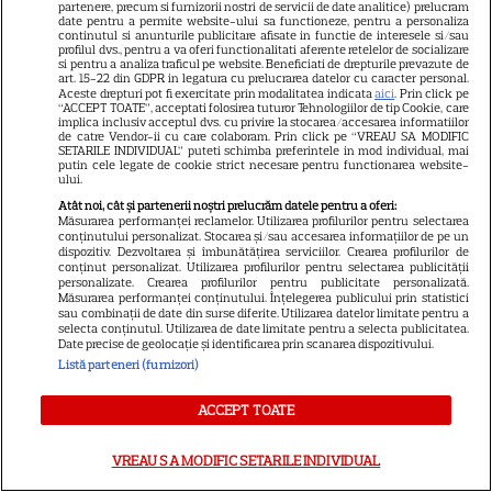
partenere, precum si furnizorii nostri de servicii de date analitice) prelucram
date pentru a permite website-ului sa functioneze, pentru a personaliza
continutul si anunturile publicitare afisate in functie de interesele si/sau
profilul dvs., pentru a va oferi functionalitati aferente retelelor de socializare
si pentru a analiza traficul pe website. Beneficiati de drepturile prevazute de
art. 15-22 din GDPR in legatura cu prelucrarea datelor cu caracter personal.
Aceste drepturi pot fi exercitate prin modalitatea indicata
aici
. Prin click pe
“ACCEPT TOATE”, acceptati folosirea tuturor Tehnologiilor de tip Cookie, care
implica inclusiv acceptul dvs. cu privire la stocarea/accesarea informatiilor
ALTE ARTICOLE
de catre Vendor-ii cu care colaboram. Prin click pe “VREAU SA MODIFIC
SETARILE INDIVIDUAL” puteti schimba preferintele in mod individual, mai
INTERESANTE
putin cele legate de cookie strict necesare pentru functionarea website-
ului.
Atât noi, cât și partenerii noștri prelucrăm datele pentru a oferi:
Măsurarea performanței reclamelor. Utilizarea profilurilor pentru selectarea
conținutului personalizat. Stocarea și/sau accesarea informațiilor de pe un
dispozitiv. Dezvoltarea și îmbunătățirea serviciilor. Crearea profilurilor de
conținut personalizat. Utilizarea profilurilor pentru selectarea publicității
PRIME VIDEO
personalizate. Crearea profilurilor pentru publicitate personalizată.
Măsurarea performanței conținutului. Înțelegerea publicului prin statistici
Premierele Prime Video din
sau combinații de date din surse diferite. Utilizarea datelor limitate pentru a
selecta conținutul. Utilizarea de date limitate pentru a selecta publicitatea.
august 2026: „Reacher”
Date precise de geolocație și identificarea prin scanarea dispozitivului.
sezonul 4, „Sterling Point” și
Listă parteneri (furnizori)
6
noi filme de neratat
ACCEPT TOATE
DISNEY PLUS
VREAU SA MODIFIC SETARILE INDIVIDUAL