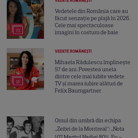
VEDETE ROMÂNEŞTI
Vedetele din România care au
făcut senzație pe plajă în 2026.
Cele mai spectaculoase
73
imagini în costum de baie
VEDETE ROMÂNEŞTI
Mihaela Rădulescu împlinește
57 de ani. Povestea uneia
dintre cele mai iubite vedete
16
TV și marea iubire alături de
Felix Baumgartner
Omul din umbră din echipa
„Zeiței de la Montreal”: „Nota
10? Meritul Nadiei 80%. Eu –