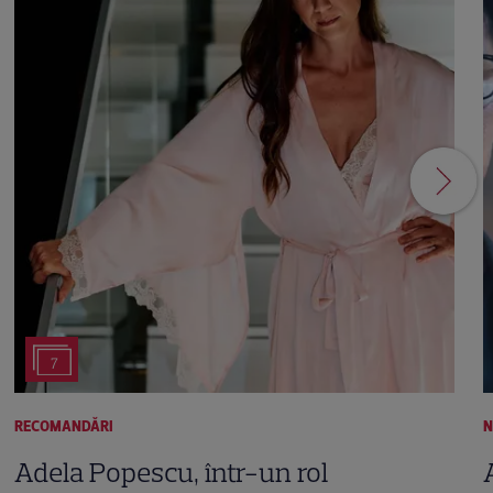
7
RECOMANDĂRI
N
Adela Popescu, într-un rol