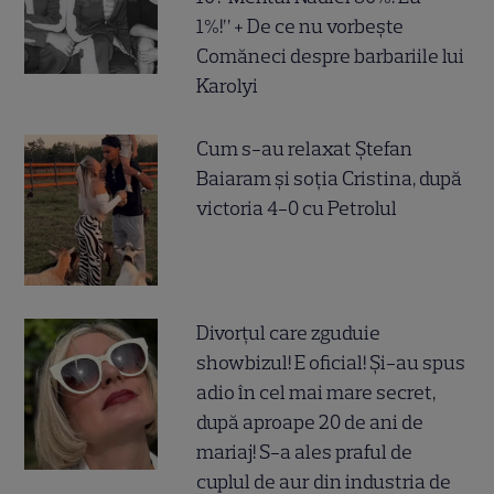
1%!” + De ce nu vorbește
Comăneci despre barbariile lui
Karolyi
Cum s-au relaxat Ștefan
Baiaram și soția Cristina, după
victoria 4-0 cu Petrolul
Divorțul care zguduie
showbizul! E oficial! Și-au spus
adio în cel mai mare secret,
după aproape 20 de ani de
mariaj! S-a ales praful de
cuplul de aur din industria de