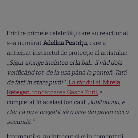
Printre primele celebrități care au reacționat
s-a numărat
Adelina Pestrițu
, care a
anticipat instinctul de protecție al artistului:
„Sigur ajunge înaintea ei la bal… îl văd deja
verificând tot, de la ușă până la pantofi. Tată
de fată în stare pură!”
.
La rândul ei,
Mirela
Retegan
, fondatoarea Gașca Zurli,
a
completat în același ton cald: „
Iubituuuuu, e
clar că nu e pregătit să o lase din priviri nici o
secundă.”
Internauții s-au întrecut și ei în comentarii