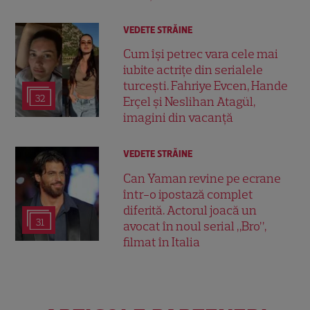
VEDETE STRĂINE
Cum își petrec vara cele mai
iubite actrițe din serialele
turcești. Fahriye Evcen, Hande
32
Erçel și Neslihan Atagül,
imagini din vacanță
VEDETE STRĂINE
Can Yaman revine pe ecrane
într-o ipostază complet
diferită. Actorul joacă un
31
avocat în noul serial „Bro”,
filmat în Italia