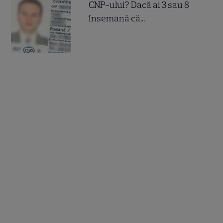
CNP-ului? Dacă ai 3 sau 8
însemană că...