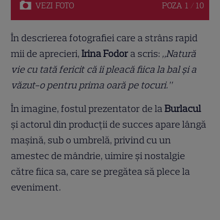
VEZI
FOTO
POZA
1 / 10
În descrierea fotografiei care a strâns rapid
mii de aprecieri,
Irina Fodor
a scris:
„Natură
vie cu tată fericit că îi pleacă fiica la bal și a
văzut-o pentru prima oară pe tocuri.”
În imagine, fostul prezentator de la
Burlacul
și actorul din producții de succes apare lângă
mașină, sub o umbrelă, privind cu un
amestec de mândrie, uimire și nostalgie
către fiica sa, care se pregătea să plece la
eveniment.