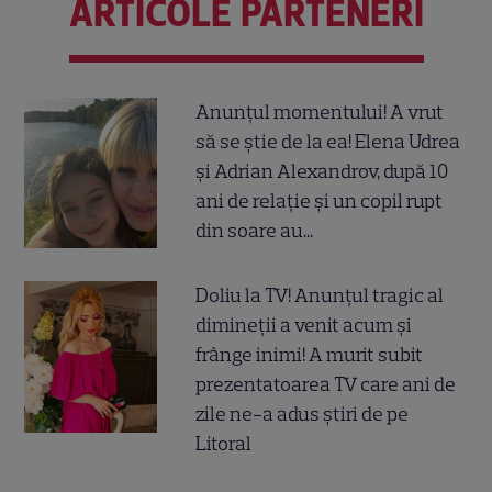
ARTICOLE PARTENERI
Anunțul momentului! A vrut
să se știe de la ea! Elena Udrea
și Adrian Alexandrov, după 10
ani de relație și un copil rupt
din soare au...
Doliu la TV! Anunțul tragic al
dimineții a venit acum și
frânge inimi! A murit subit
prezentatoarea TV care ani de
zile ne-a adus știri de pe
Litoral