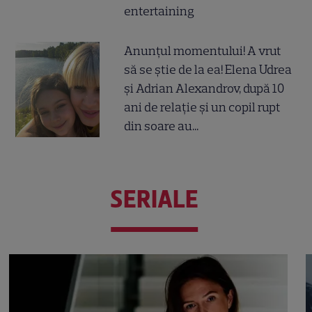
entertaining
Anunțul momentului! A vrut
să se știe de la ea! Elena Udrea
și Adrian Alexandrov, după 10
ani de relație și un copil rupt
din soare au...
SERIALE