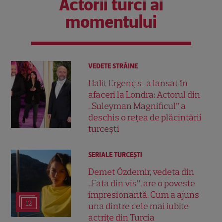
Actorii turci ai
momentului
VEDETE STRĂINE
Halit Ergenç s-a lansat în
afaceri la Londra: Actorul din
„Suleyman Magnificul” a
deschis o rețea de plăcintării
turcești
SERIALE TURCEŞTI
Demet Özdemir, vedeta din
„Fata din vis”, are o poveste
impresionantă. Cum a ajuns
12
una dintre cele mai iubite
actrițe din Turcia