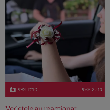
VEZI
FOTO
POZA
8 / 10
Vedetele au reacționat