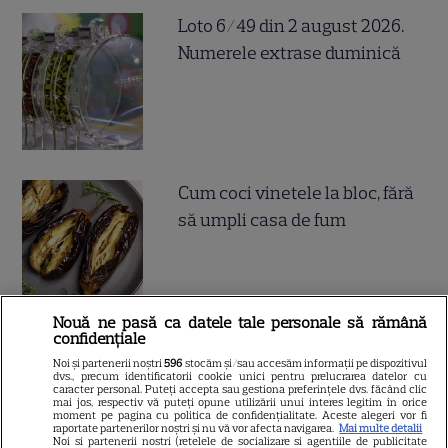
Loto 6/49 din 2 august 2026.
Numerele extrase duminică
Cum coci vinetele la bloc, fără
să umpli casa de fum
Nouă ne pasă ca datele tale personale să rămână
confidențiale
Cum se face cafeaua la presa
Noi și partenerii noștri
596
stocăm și/sau accesăm informații pe dispozitivul
dvs., precum identificatorii cookie unici pentru prelucrarea datelor cu
franceză – cum funcționează
caracter personal. Puteți accepta sau gestiona preferințele dvs. făcând clic
mai jos, respectiv vă puteți opune utilizării unui interes legitim în orice
și care sunt avantajele
moment pe pagina cu politica de confidențialitate. Aceste alegeri vor fi
raportate partenerilor noștri și nu vă vor afecta navigarea.
Mai multe detalii
Noi si partenerii nostri (retelele de socializare si agentiile de publicitate