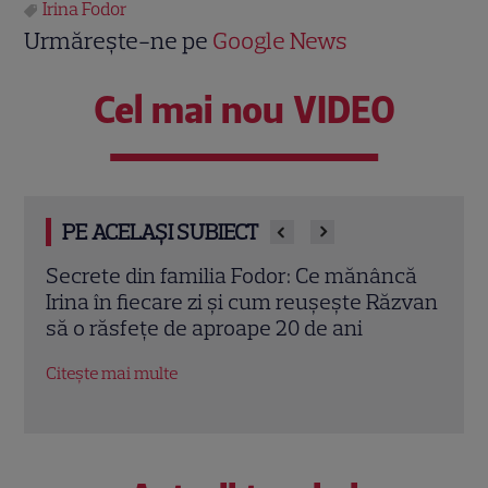
Irina Fodor
Urmărește-ne pe
Google News
Cel mai nou VIDEO
PE ACELAȘI SUBIECT
tele
Secrete din familia Fodor: Ce mănâncă
Irina
Irina în fiecare zi și cum reușește Răzvan
Expr
i
să o răsfețe de aproape 20 de ani
Chelo
Citește mai multe
Citeș