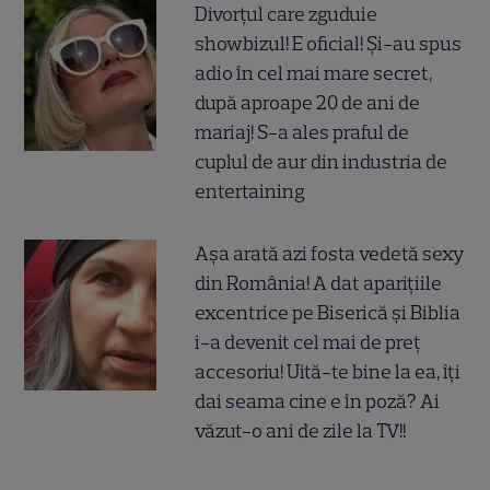
Divorțul care zguduie
showbizul! E oficial! Și-au spus
adio în cel mai mare secret,
după aproape 20 de ani de
mariaj! S-a ales praful de
cuplul de aur din industria de
entertaining
Așa arată azi fosta vedetă sexy
din România! A dat aparițiile
excentrice pe Biserică și Biblia
i-a devenit cel mai de preț
accesoriu! Uită-te bine la ea, îți
dai seama cine e în poză? Ai
văzut-o ani de zile la TV!!