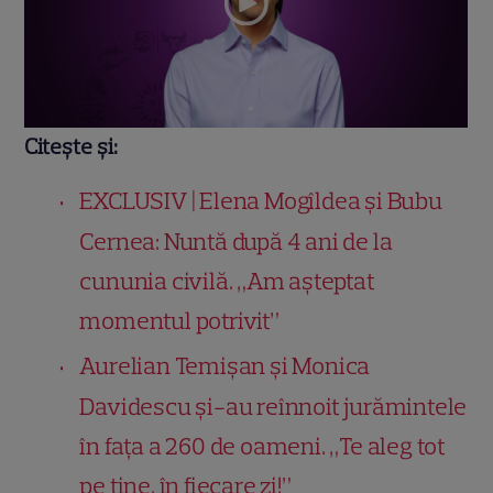
Citește și:
EXCLUSIV | Elena Mogîldea și Bubu
Cernea: Nuntă după 4 ani de la
cununia civilă. „Am așteptat
momentul potrivit”
Aurelian Temișan și Monica
Davidescu și-au reînnoit jurămintele
în fața a 260 de oameni. „Te aleg tot
pe tine, în fiecare zi!”