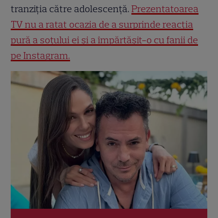
tranziția către adolescență.
Prezentatoarea
TV nu a ratat ocazia de a surprinde reacția
pură a soțului ei și a împărtășit-o cu fanii de
pe Instagram.