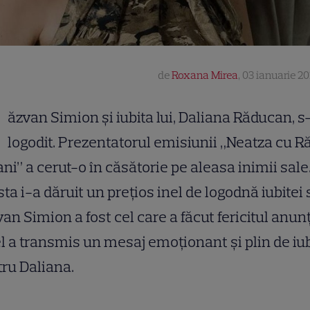
de
Roxana Mirea
,
03 ianuarie 202
R
ăzvan Simion și iubita lui, Daliana Răducan, s
logodit. Prezentatorul emisiunii „Neatza cu 
ani” a cerut-o în căsătorie pe aleasa inimii sale
ta i-a dăruit un prețios inel de logodnă iubitei 
an Simion a fost cel care a făcut fericitul anunț
el a transmis un mesaj emoționant și plin de iu
ru Daliana.