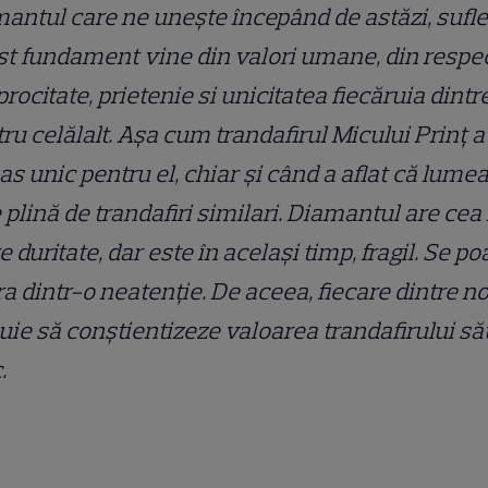
antul care ne unește începând de astăzi, sufle
t fundament vine din valori umane, din respec
procitate, prietenie si unicitatea fiecăruia dintr
ru celălalt. Așa cum trandafirul Micului Prinț a
s unic pentru el, chiar și când a aflat că lume
 plină de trandafiri similari. Diamantul are cea
 duritate, dar este în același timp, fragil. Se po
ra dintr-o neatenție. De aceea, fiecare dintre no
uie să conștientizeze valoarea trandafirului să
.