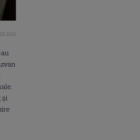
3, 10:11
-au
Răzvan
.
sale.
 și
bire