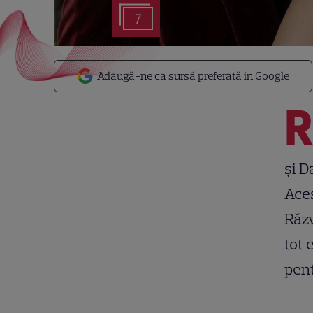
7
Adaugă-ne ca sursă preferată în Google
și D
Aces
Răzv
tot 
pent