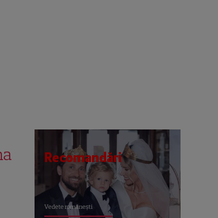
na
Recomandări
Vedete româneşti