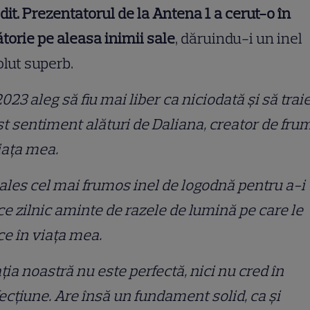
dit.
Prezentatorul de la Antena 1 a cerut-o în
torie pe aleasa inimii sale
, dăruindu-i un inel
lut superb.
2023 aleg să fiu mai liber ca niciodată și să trai
t sentiment alături de Daliana, creator de fru
iața mea.
les cel mai frumos inel de logodnă pentru a-i
e zilnic aminte de razele de lumină pe care le
e în viața mea.
ția noastră nu este perfectă, nici nu cred în
ecțiune. Are însă un fundament solid, ca și