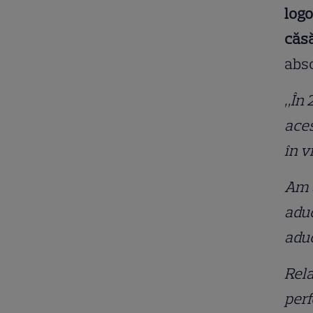
logo
căsă
abso
„În 
aces
în v
Am a
aduc
aduc
Rela
perf