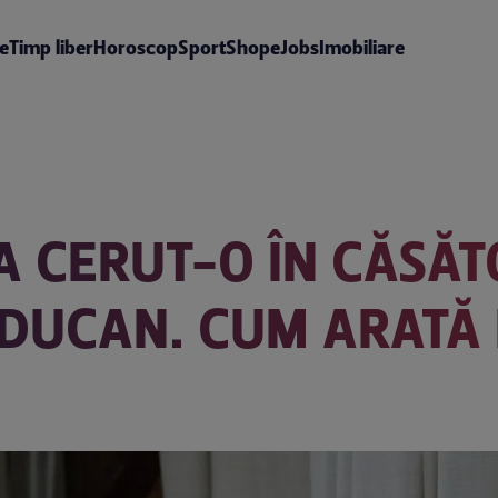
te
Timp liber
Horoscop
Sport
Shop
eJobs
Imobiliare
 CERUT-O ÎN CĂSĂTO
ĂDUCAN. CUM ARATĂ 