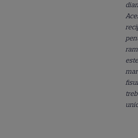
diam
Aces
reci
pent
rama
este
mare
fisu
treb
unic