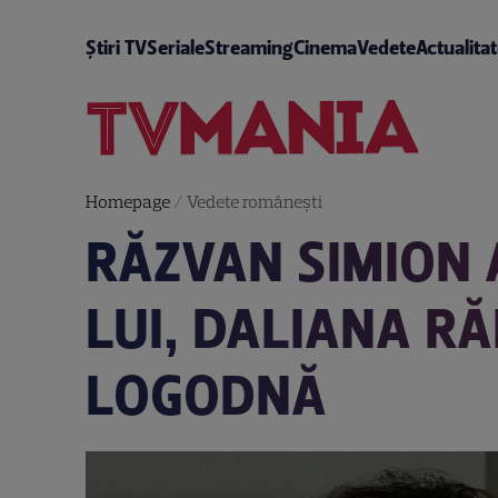
Știri TV
Seriale
Streaming
Cinema
Vedete
Actualita
Homepage
/
Vedete româneşti
RĂZVAN SIMION A
LUI, DALIANA R
LOGODNĂ