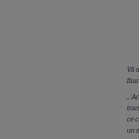
Vă d
făur
„`Ac
tran
ce c
un s