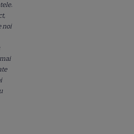
tele.
t,
e noi
a
 mai
ate
i
u