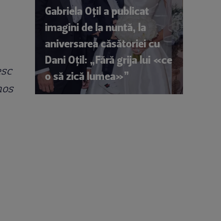
Gabriela Oțil a publicat
imagini de la nuntă, la
aniversarea căsătoriei cu
Dani Oțil: „Fără grija lui «ce
esc
o să zică lumea»”
mos