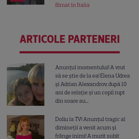
filmat în Italia
ARTICOLE PARTENERI
Anunțul momentului! A vrut
să se știe de la ea! Elena Udrea
și Adrian Alexandrov, după 10
ani de relație și un copil rupt
din soare au...
Doliu la TV! Anunțul tragic al
dimineții a venit acum și
frânge inimi! A murit subit