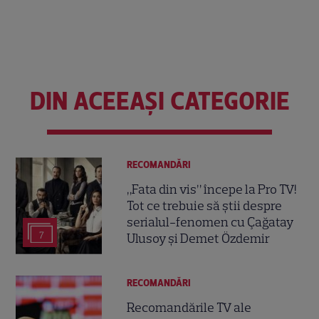
DIN ACEEAȘI CATEGORIE
RECOMANDĂRI
„Fata din vis” începe la Pro TV!
Tot ce trebuie să știi despre
serialul-fenomen cu Çağatay
7
Ulusoy și Demet Özdemir
RECOMANDĂRI
Recomandările TV ale