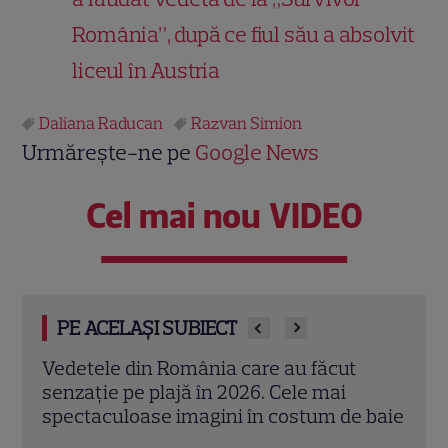
România”, după ce fiul său a absolvit
liceul în Austria
Daliana Raducan
Razvan Simion
Urmărește-ne pe
Google News
Cel mai nou VIDEO
PE ACELAȘI SUBIECT
Mihaela Rădulescu împlinește 57 de ani.
Adel
Povestea uneia dintre cele mai iubite
„Făr
 baie
vedete TV și marea iubire alături de Felix
seri
Baumgartner