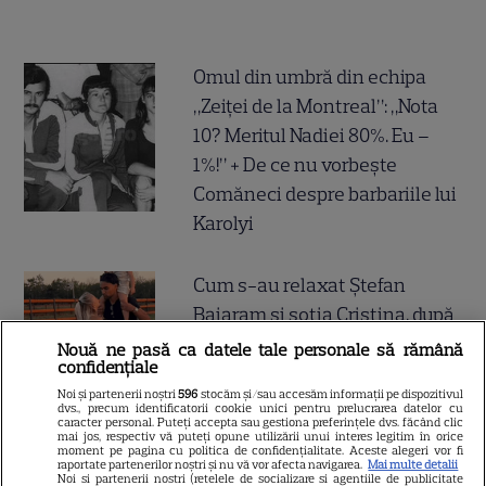
Omul din umbră din echipa
„Zeiței de la Montreal”: „Nota
10? Meritul Nadiei 80%. Eu –
1%!” + De ce nu vorbește
Comăneci despre barbariile lui
Karolyi
Cum s-au relaxat Ștefan
Baiaram și soția Cristina, după
victoria 4-0 cu Petrolul
Nouă ne pasă ca datele tale personale să rămână
confidențiale
Noi și partenerii noștri
596
stocăm și/sau accesăm informații pe dispozitivul
dvs., precum identificatorii cookie unici pentru prelucrarea datelor cu
caracter personal. Puteți accepta sau gestiona preferințele dvs. făcând clic
mai jos, respectiv vă puteți opune utilizării unui interes legitim în orice
moment pe pagina cu politica de confidențialitate. Aceste alegeri vor fi
Divorțul care zguduie
raportate partenerilor noștri și nu vă vor afecta navigarea.
Mai multe detalii
Noi si partenerii nostri (retelele de socializare si agentiile de publicitate