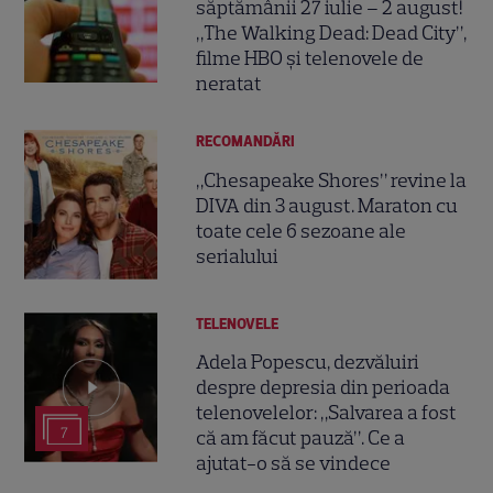
săptămânii 27 iulie – 2 august!
„The Walking Dead: Dead City”,
filme HBO și telenovele de
neratat
RECOMANDĂRI
„Chesapeake Shores” revine la
DIVA din 3 august. Maraton cu
toate cele 6 sezoane ale
serialului
TELENOVELE
Adela Popescu, dezvăluiri
despre depresia din perioada
telenovelelor: „Salvarea a fost
7
că am făcut pauză”. Ce a
ajutat-o să se vindece