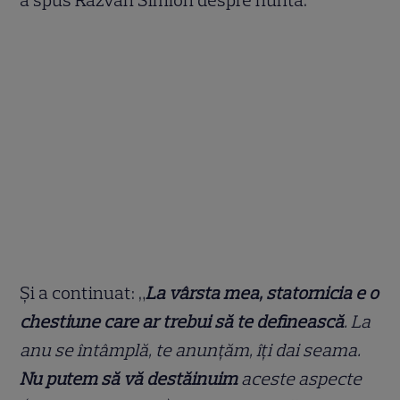
a spus Răzvan Simion despre nuntă.
Și a continuat: „
La vârsta mea, statornicia e o
chestiune care ar trebui să te definească
. La
anu se întâmplă, te anunțăm, îți dai seama.
Nu putem să vă destăinuim
aceste aspecte