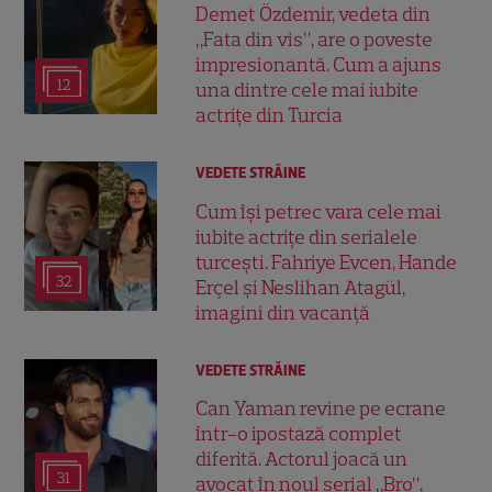
Demet Özdemir, vedeta din
„Fata din vis”, are o poveste
impresionantă. Cum a ajuns
12
una dintre cele mai iubite
actrițe din Turcia
VEDETE STRĂINE
Cum își petrec vara cele mai
iubite actrițe din serialele
turcești. Fahriye Evcen, Hande
32
Erçel și Neslihan Atagül,
imagini din vacanță
VEDETE STRĂINE
Can Yaman revine pe ecrane
într-o ipostază complet
diferită. Actorul joacă un
31
avocat în noul serial „Bro”,