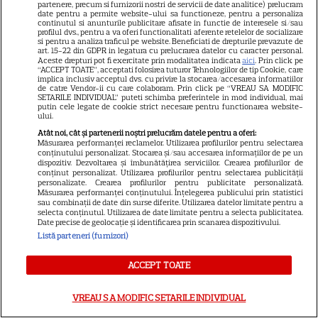
showbizul! E oficial! Și-au spus
partenere, precum si furnizorii nostri de servicii de date analitice) prelucram
date pentru a permite website-ului sa functioneze, pentru a personaliza
adio în cel mai mare secret,
continutul si anunturile publicitare afisate in functie de interesele si/sau
profilul dvs., pentru a va oferi functionalitati aferente retelelor de socializare
si pentru a analiza traficul pe website. Beneficiati de drepturile prevazute de
după aproape 20 de ani de
art. 15-22 din GDPR in legatura cu prelucrarea datelor cu caracter personal.
Aceste drepturi pot fi exercitate prin modalitatea indicata
aici
. Prin click pe
mariaj! S-a ales praful de
“ACCEPT TOATE”, acceptati folosirea tuturor Tehnologiilor de tip Cookie, care
implica inclusiv acceptul dvs. cu privire la stocarea/accesarea informatiilor
cuplul de aur din industria de
de catre Vendor-ii cu care colaboram. Prin click pe “VREAU SA MODIFIC
SETARILE INDIVIDUAL” puteti schimba preferintele in mod individual, mai
entertaining
putin cele legate de cookie strict necesare pentru functionarea website-
ului.
Atât noi, cât și partenerii noștri prelucrăm datele pentru a oferi:
Anunțul momentului! A vrut
Măsurarea performanței reclamelor. Utilizarea profilurilor pentru selectarea
conținutului personalizat. Stocarea și/sau accesarea informațiilor de pe un
să se știe de la ea! Elena Udrea
dispozitiv. Dezvoltarea și îmbunătățirea serviciilor. Crearea profilurilor de
conținut personalizat. Utilizarea profilurilor pentru selectarea publicității
și Adrian Alexandrov, după 10
personalizate. Crearea profilurilor pentru publicitate personalizată.
Măsurarea performanței conținutului. Înțelegerea publicului prin statistici
ani de relație și un copil rupt
sau combinații de date din surse diferite. Utilizarea datelor limitate pentru a
selecta conținutul. Utilizarea de date limitate pentru a selecta publicitatea.
din soare au...
Date precise de geolocație și identificarea prin scanarea dispozitivului.
Listă parteneri (furnizori)
ACCEPT TOATE
SERIALE
VREAU SA MODIFIC SETARILE INDIVIDUAL