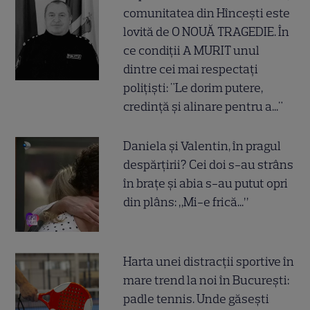
comunitatea din Hîncești este
lovită de O NOUĂ TRAGEDIE. În
ce condiții A MURIT unul
dintre cei mai respectați
polițiști: "Le dorim putere,
credință și alinare pentru a..."
Daniela și Valentin, în pragul
despărțirii? Cei doi s-au strâns
în brațe și abia s-au putut opri
din plâns: „Mi-e frică...”
Harta unei distracții sportive în
mare trend la noi în București:
padle tennis. Unde găsești