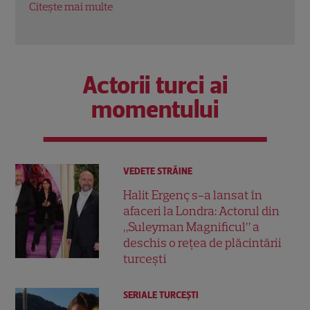
Citeș
Citește mai multe
Actorii turci ai
momentului
VEDETE STRĂINE
Halit Ergenç s-a lansat în
afaceri la Londra: Actorul din
„Suleyman Magnificul” a
deschis o rețea de plăcintării
turcești
SERIALE TURCEŞTI