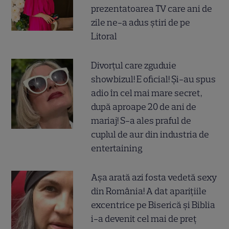
prezentatoarea TV care ani de
zile ne-a adus știri de pe
Litoral
Divorțul care zguduie
showbizul! E oficial! Și-au spus
adio în cel mai mare secret,
după aproape 20 de ani de
mariaj! S-a ales praful de
cuplul de aur din industria de
entertaining
Așa arată azi fosta vedetă sexy
din România! A dat aparițiile
excentrice pe Biserică și Biblia
i-a devenit cel mai de preț