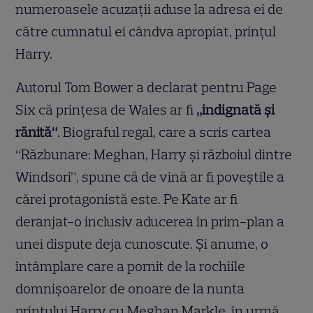
numeroasele acuzații aduse la adresa ei de
către cumnatul ei cândva apropiat, prințul
Harry.
Autorul Tom Bower a declarat pentru Page
Six că prințesa de Wales ar fi
„indignată și
rănită“
. Biograful regal, care a scris cartea
“Răzbunare: Meghan, Harry și războiul dintre
Windsori”, spune că de vină ar fi poveștile a
cărei protagonistă este. Pe Kate ar fi
deranjat-o inclusiv aducerea în prim-plan a
unei dispute deja cunoscute. Și anume, o
întâmplare care a pornit de la rochiile
domnișoarelor de onoare de la nunta
prințului Harry cu Meghan Markle, în urmă