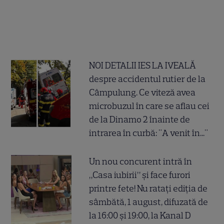
NOI DETALII IES LA IVEALĂ
despre accidentul rutier de la
Câmpulung. Ce viteză avea
microbuzul în care se aflau cei
de la Dinamo 2 înainte de
intrarea în curbă: "A venit în..."
Un nou concurent intră în
„Casa iubirii” și face furori
printre fete! Nu ratați ediția de
sâmbătă, 1 august, difuzată de
la 16:00 și 19:00, la Kanal D