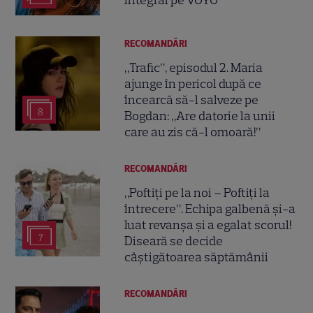
integral pe VOYO
RECOMANDĂRI
„Trafic”, episodul 2. Maria
ajunge în pericol după ce
încearcă să-l salveze pe
8
Bogdan: „Are datorie la unii
care au zis că-l omoară!”
RECOMANDĂRI
„Poftiți pe la noi – Poftiți la
întrecere”. Echipa galbenă și-a
luat revanșa și a egalat scorul!
7
Diseară se decide
câștigătoarea săptămânii
RECOMANDĂRI