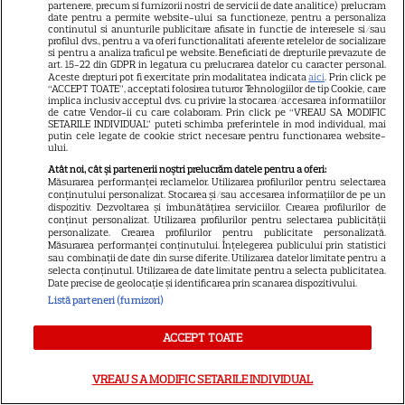
partenere, precum si furnizorii nostri de servicii de date analitice) prelucram
SERIALE
date pentru a permite website-ului sa functioneze, pentru a personaliza
continutul si anunturile publicitare afisate in functie de interesele si/sau
profilul dvs., pentru a va oferi functionalitati aferente retelelor de socializare
si pentru a analiza traficul pe website. Beneficiati de drepturile prevazute de
art. 15-22 din GDPR in legatura cu prelucrarea datelor cu caracter personal.
Aceste drepturi pot fi exercitate prin modalitatea indicata
aici
. Prin click pe
“ACCEPT TOATE”, acceptati folosirea tuturor Tehnologiilor de tip Cookie, care
implica inclusiv acceptul dvs. cu privire la stocarea/accesarea informatiilor
de catre Vendor-ii cu care colaboram. Prin click pe “VREAU SA MODIFIC
SETARILE INDIVIDUAL” puteti schimba preferintele in mod individual, mai
putin cele legate de cookie strict necesare pentru functionarea website-
ului.
Atât noi, cât și partenerii noștri prelucrăm datele pentru a oferi:
Măsurarea performanței reclamelor. Utilizarea profilurilor pentru selectarea
conținutului personalizat. Stocarea și/sau accesarea informațiilor de pe un
dispozitiv. Dezvoltarea și îmbunătățirea serviciilor. Crearea profilurilor de
conținut personalizat. Utilizarea profilurilor pentru selectarea publicității
personalizate. Crearea profilurilor pentru publicitate personalizată.
Măsurarea performanței conținutului. Înțelegerea publicului prin statistici
sau combinații de date din surse diferite. Utilizarea datelor limitate pentru a
selecta conținutul. Utilizarea de date limitate pentru a selecta publicitatea.
Date precise de geolocație și identificarea prin scanarea dispozitivului.
Listă parteneri (furnizori)
ACCEPT TOATE
VREAU SA MODIFIC SETARILE INDIVIDUAL