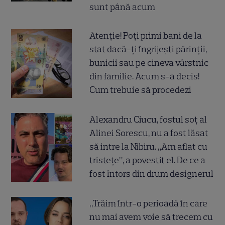
sunt până acum
Atenție! Poți primi bani de la
stat dacă-ți îngrijești părinții,
bunicii sau pe cineva vârstnic
din familie. Acum s-a decis!
Cum trebuie să procedezi
Alexandru Ciucu, fostul soț al
Alinei Sorescu, nu a fost lăsat
să intre la Nibiru. „Am aflat cu
tristețe”, a povestit el. De ce a
fost întors din drum designerul
„Trăim într-o perioadă în care
nu mai avem voie să trecem cu