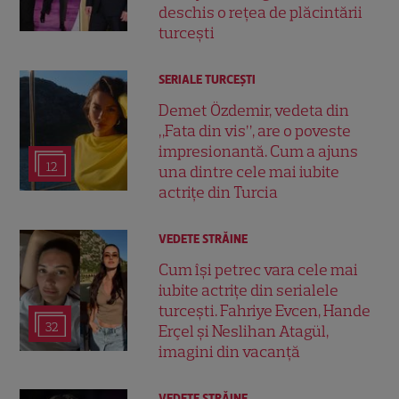
deschis o rețea de plăcintării
turcești
SERIALE TURCEŞTI
Demet Özdemir, vedeta din
„Fata din vis”, are o poveste
impresionantă. Cum a ajuns
12
una dintre cele mai iubite
actrițe din Turcia
VEDETE STRĂINE
Cum își petrec vara cele mai
iubite actrițe din serialele
turcești. Fahriye Evcen, Hande
32
Erçel și Neslihan Atagül,
imagini din vacanță
VEDETE STRĂINE