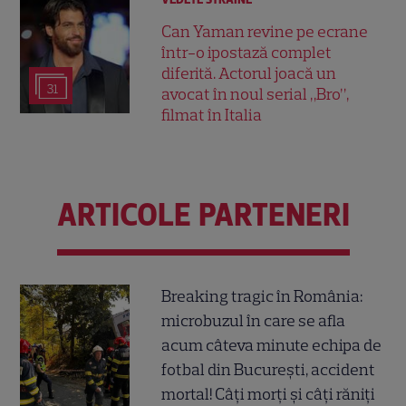
Can Yaman revine pe ecrane
într-o ipostază complet
diferită. Actorul joacă un
31
avocat în noul serial „Bro”,
filmat în Italia
ARTICOLE PARTENERI
Breaking tragic în România:
microbuzul în care se afla
acum câteva minute echipa de
fotbal din București, accident
mortal! Câți morți și câți răniți