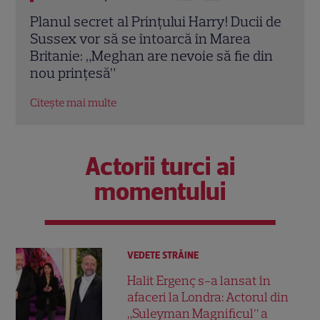
i de
Meghan Markle, apariție surpriză la
Imag
MasterChef Australia 2026. Ducesa de
Mark
din
Sussex a dezvăluit ce gătește pentru
la l
Prințul Harry
Prin
Citește mai multe
Citeș
Actorii turci ai
momentului
VEDETE STRĂINE
Halit Ergenç s-a lansat în
afaceri la Londra: Actorul din
„Suleyman Magnificul” a