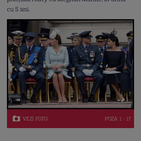
cu 5 ani.
VEZI
FOTO
POZA
1 / 17