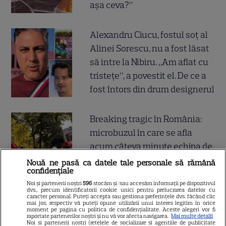
așa ceva?”
Alexandru Ciucu, fostul soț al
Alinei Sorescu, nu a fost lăsat
să intre la Nibiru. „Am aflat cu
tristețe”, a povestit el. De ce a
fost întors din drum designerul
Breaking tragic în România:
microbuzul în care se afla
acum câteva minute echipa de
fotbal din București, accident
Nouă ne pasă ca datele tale personale să rămână
confidențiale
mortal! Câți morți și câți răniți
Noi și partenerii noștri
596
stocăm și/sau accesăm informații pe dispozitivul
sunt până acum
dvs., precum identificatorii cookie unici pentru prelucrarea datelor cu
caracter personal. Puteți accepta sau gestiona preferințele dvs. făcând clic
mai jos, respectiv vă puteți opune utilizării unui interes legitim în orice
moment pe pagina cu politica de confidențialitate. Aceste alegeri vor fi
raportate partenerilor noștri și nu vă vor afecta navigarea.
Mai multe detalii
Noi si partenerii nostri (retelele de socializare si agentiile de publicitate