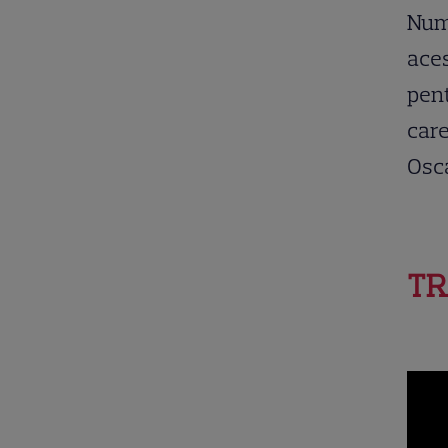
Numa
aces
pent
care
Osca
TR