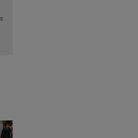
Jack Ryan: Agentul din umbră (2014). Chris Pine 
Kevin Costner, într-o cursă contra cronometru 
salvarea economiei americane
Citește mai multe