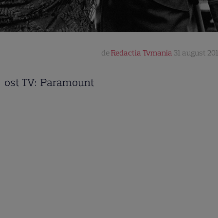
de
Redactia Tvmania
31 august 201
ost TV: Paramount