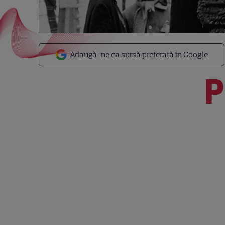
Adaugă-ne ca sursă preferată în Google
P