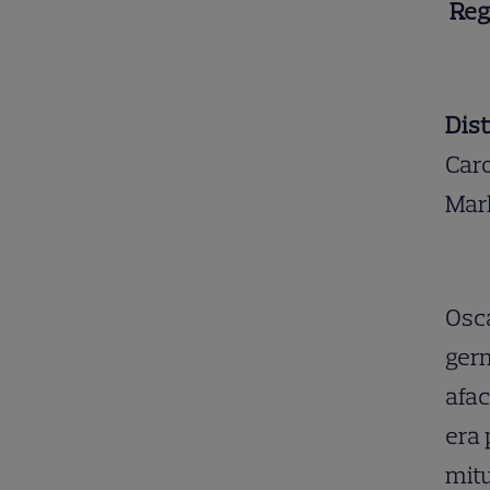
Reg
Dist
Caro
Mark
Osca
germ
afac
era 
mitu