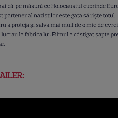
i că, pe măsură ce Holocaustul cuprinde Eur
t partener al naziştilor este gata să rişte totul
ru a proteja şi salva mai mult de o mie de evrei
 lucrau la fabrica lui. Filmul a câștigat șapte pr
r.
AILER: