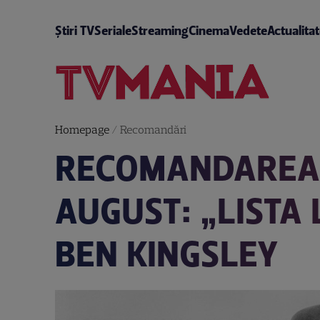
Știri TV
Seriale
Streaming
Cinema
Vedete
Actualita
Homepage
/
Recomandări
RECOMANDAREA T
AUGUST: „LISTA 
BEN KINGSLEY