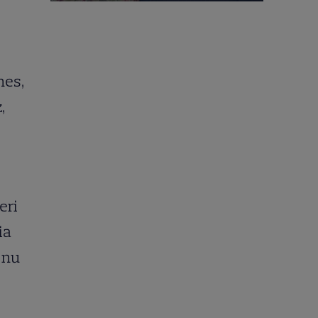
nes,
,
eri
ia
i nu