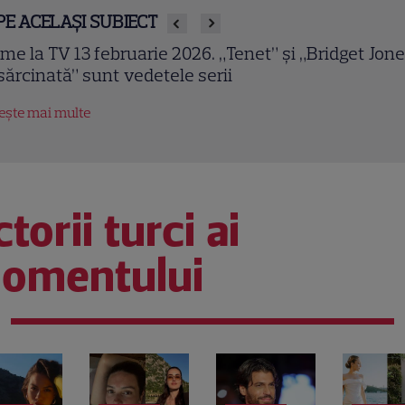
PE ACELAȘI SUBIECT
owulf (2007). Ray Winstone și Angelina Jolie într-o
ranizare epică a celui mai vechi poem englez
tește mai multe
torii turci ai
omentului