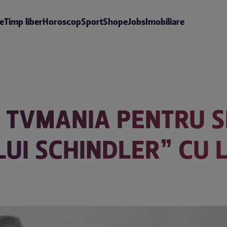
te
Timp liber
Horoscop
Sport
Shop
eJobs
Imobiliare
VMANIA PENTRU SEA
LUI SCHINDLER” CU 