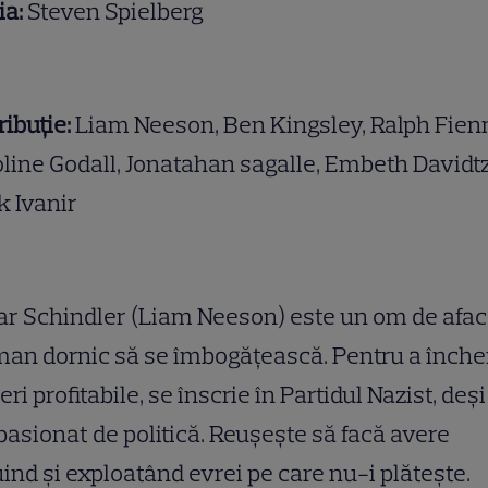
ia:
Steven Spielberg
ribuție:
Liam Neeson, Ben Kingsley, Ralph Fien
line Godall, Jonatahan sagalle, Embeth Davidtz
 Ivanir
r Schindler (Liam Neeson) este un om de afac
an dornic să se îmbogăţească. Pentru a înche
eri profitabile, se înscrie în Partidul Nazist, deş
pasionat de politică. Reu­şeşte să facă avere
ind şi exploatând evrei pe care nu-i plăteşte.