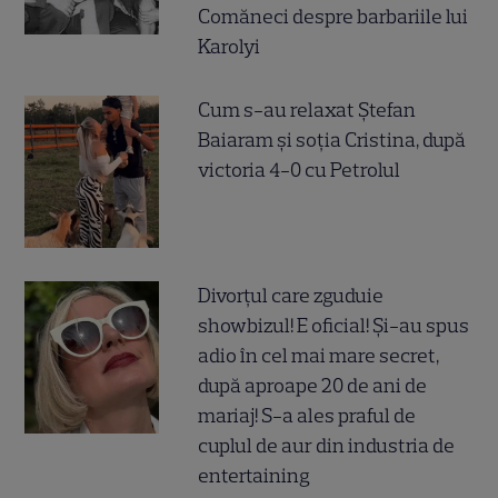
Comăneci despre barbariile lui
Karolyi
Cum s-au relaxat Ștefan
Baiaram și soția Cristina, după
victoria 4-0 cu Petrolul
Divorțul care zguduie
showbizul! E oficial! Și-au spus
adio în cel mai mare secret,
după aproape 20 de ani de
mariaj! S-a ales praful de
cuplul de aur din industria de
entertaining