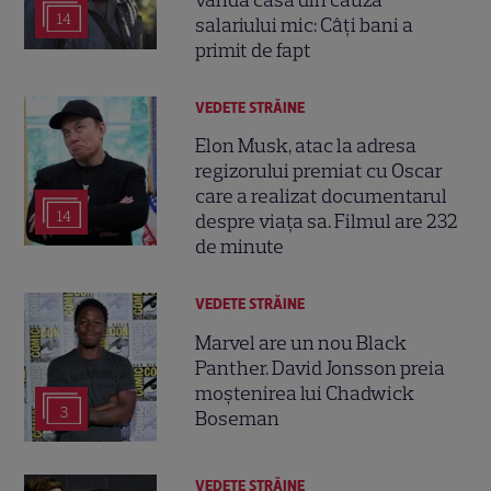
14
salariului mic: Câți bani a
primit de fapt
VEDETE STRĂINE
Elon Musk, atac la adresa
regizorului premiat cu Oscar
care a realizat documentarul
14
despre viața sa. Filmul are 232
de minute
VEDETE STRĂINE
Marvel are un nou Black
Panther. David Jonsson preia
moștenirea lui Chadwick
3
Boseman
VEDETE STRĂINE