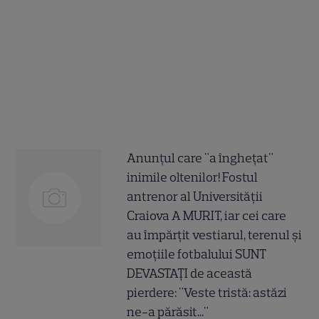
Anunțul care "a înghețat"
inimile oltenilor! Fostul
antrenor al Universității
Craiova A MURIT, iar cei care
au împărțit vestiarul, terenul și
emoțiile fotbalului SUNT
DEVASTAȚI de această
pierdere: "Veste tristă: astăzi
ne-a părăsit..."