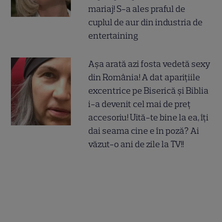
mariaj! S-a ales praful de
cuplul de aur din industria de
entertaining
Așa arată azi fosta vedetă sexy
din România! A dat aparițiile
excentrice pe Biserică și Biblia
i-a devenit cel mai de preț
accesoriu! Uită-te bine la ea, îți
dai seama cine e în poză? Ai
văzut-o ani de zile la TV!!