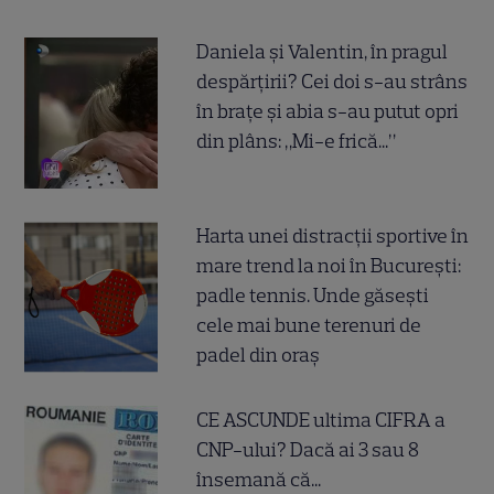
Daniela și Valentin, în pragul
despărțirii? Cei doi s-au strâns
în brațe și abia s-au putut opri
din plâns: „Mi-e frică...”
Harta unei distracții sportive în
mare trend la noi în București:
padle tennis. Unde găsești
cele mai bune terenuri de
padel din oraș
CE ASCUNDE ultima CIFRA a
CNP-ului? Dacă ai 3 sau 8
însemană că...