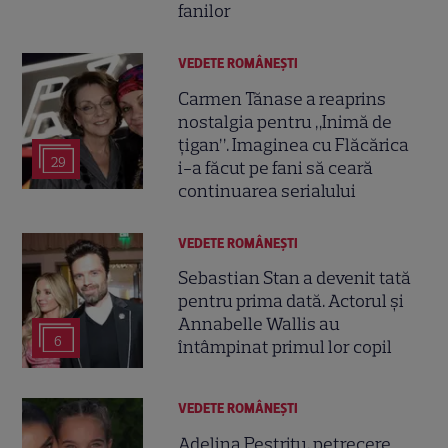
fanilor
VEDETE ROMÂNEŞTI
Carmen Tănase a reaprins
nostalgia pentru „Inimă de
țigan”. Imaginea cu Flăcărica
29
i-a făcut pe fani să ceară
continuarea serialului
VEDETE ROMÂNEŞTI
Sebastian Stan a devenit tată
pentru prima dată. Actorul și
Annabelle Wallis au
6
întâmpinat primul lor copil
VEDETE ROMÂNEŞTI
Adelina Pestrițu, petrecere