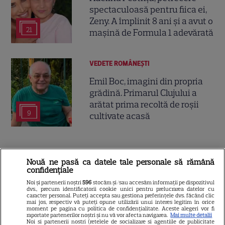
spectaculoasă pentru fiica ei,
Zeny. A împlinit 8 ani și a avut o
21
mașină de Formula 1 adevărată
VEDETE ROMÂNEŞTI
Emil Boc, imagini din propria
grădină. Primarul Clujului a
arătat prima recoltă de roșii
9
cultivate acasă
Nouă ne pasă ca datele tale personale să rămână
confidențiale
Noi și partenerii noștri
596
stocăm și/sau accesăm informații pe dispozitivul
dvs., precum identificatorii cookie unici pentru prelucrarea datelor cu
caracter personal. Puteți accepta sau gestiona preferințele dvs. făcând clic
mai jos, respectiv vă puteți opune utilizării unui interes legitim în orice
moment pe pagina cu politica de confidențialitate. Aceste alegeri vor fi
raportate partenerilor noștri și nu vă vor afecta navigarea.
Mai multe detalii
Noi si partenerii nostri (retelele de socializare si agentiile de publicitate