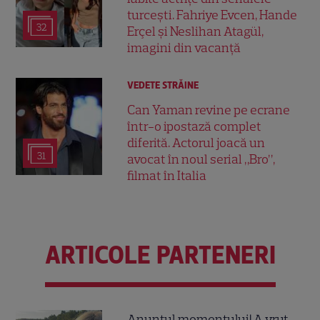
turcești. Fahriye Evcen, Hande
32
Erçel și Neslihan Atagül,
imagini din vacanță
VEDETE STRĂINE
Can Yaman revine pe ecrane
într-o ipostază complet
diferită. Actorul joacă un
31
avocat în noul serial „Bro”,
filmat în Italia
ARTICOLE PARTENERI
Anunțul momentului! A vrut