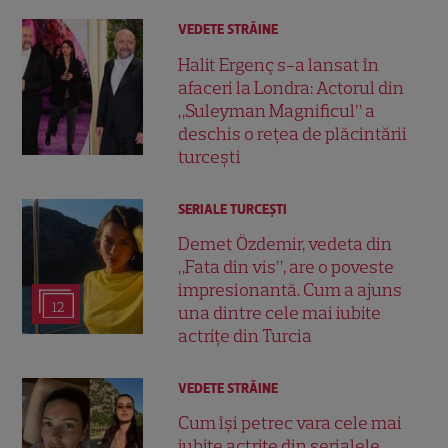
VEDETE STRĂINE
Halit Ergenç s-a lansat în
afaceri la Londra: Actorul din
„Suleyman Magnificul” a
deschis o rețea de plăcintării
turcești
SERIALE TURCEŞTI
Demet Özdemir, vedeta din
„Fata din vis”, are o poveste
impresionantă. Cum a ajuns
12
una dintre cele mai iubite
actrițe din Turcia
VEDETE STRĂINE
Cum își petrec vara cele mai
iubite actrițe din serialele