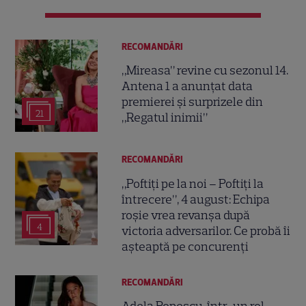
RECOMANDĂRI
„Mireasa” revine cu sezonul 14.
Antena 1 a anunțat data
premierei și surprizele din
21
„Regatul inimii”
RECOMANDĂRI
„Poftiți pe la noi – Poftiți la
întrecere”, 4 august: Echipa
roșie vrea revanșa după
4
victoria adversarilor. Ce probă îi
așteaptă pe concurenți
RECOMANDĂRI