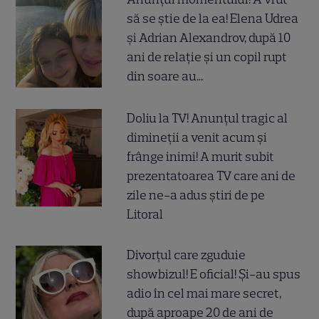
să se știe de la ea! Elena Udrea
și Adrian Alexandrov, după 10
ani de relație și un copil rupt
din soare au...
Doliu la TV! Anunțul tragic al
dimineții a venit acum și
frânge inimi! A murit subit
prezentatoarea TV care ani de
zile ne-a adus știri de pe
Litoral
Divorțul care zguduie
showbizul! E oficial! Și-au spus
adio în cel mai mare secret,
după aproape 20 de ani de