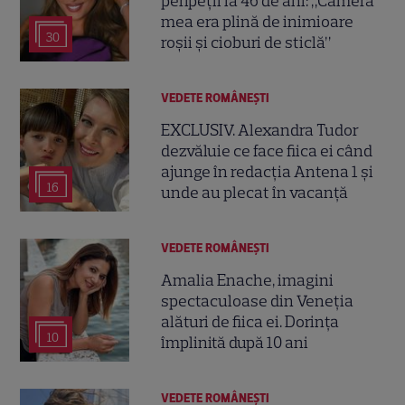
peripeții la 46 de ani: „Camera
mea era plină de inimioare
30
roșii și cioburi de sticlă”
VEDETE ROMÂNEŞTI
EXCLUSIV. Alexandra Tudor
dezvăluie ce face fiica ei când
ajunge în redacția Antena 1 și
16
unde au plecat în vacanță
VEDETE ROMÂNEŞTI
Amalia Enache, imagini
spectaculoase din Veneția
alături de fiica ei. Dorința
10
împlinită după 10 ani
VEDETE ROMÂNEŞTI