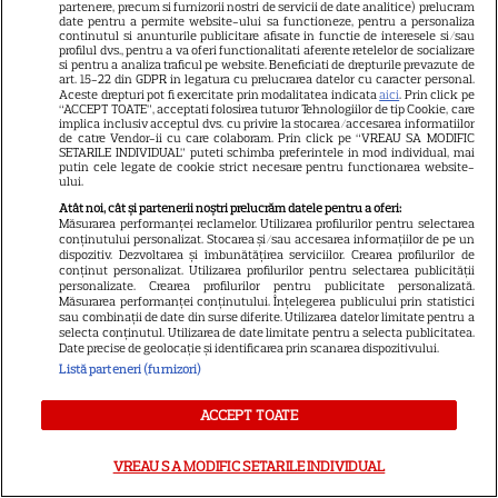
Sitemap
partenere, precum si furnizorii nostri de servicii de date analitice) prelucram
date pentru a permite website-ului sa functioneze, pentru a personaliza
continutul si anunturile publicitare afisate in functie de interesele si/sau
profilul dvs., pentru a va oferi functionalitati aferente retelelor de socializare
si pentru a analiza traficul pe website. Beneficiati de drepturile prevazute de
art. 15-22 din GDPR in legatura cu prelucrarea datelor cu caracter personal.
Aceste drepturi pot fi exercitate prin modalitatea indicata
aici
. Prin click pe
“ACCEPT TOATE”, acceptati folosirea tuturor Tehnologiilor de tip Cookie, care
NUMĂRUL CURENT
implica inclusiv acceptul dvs. cu privire la stocarea/accesarea informatiilor
de catre Vendor-ii cu care colaboram. Prin click pe “VREAU SA MODIFIC
SETARILE INDIVIDUAL” puteti schimba preferintele in mod individual, mai
putin cele legate de cookie strict necesare pentru functionarea website-
ABONEAZA-TE LA REVISTĂ
ului.
Atât noi, cât și partenerii noștri prelucrăm datele pentru a oferi:
Măsurarea performanței reclamelor. Utilizarea profilurilor pentru selectarea
conținutului personalizat. Stocarea și/sau accesarea informațiilor de pe un
dispozitiv. Dezvoltarea și îmbunătățirea serviciilor. Crearea profilurilor de
conținut personalizat. Utilizarea profilurilor pentru selectarea publicității
Libertatea
personalizate. Crearea profilurilor pentru publicitate personalizată.
Măsurarea performanței conținutului. Înțelegerea publicului prin statistici
Libertatea pentru femei
sau combinații de date din surse diferite. Utilizarea datelor limitate pentru a
selecta conținutul. Utilizarea de date limitate pentru a selecta publicitatea.
Date precise de geolocație și identificarea prin scanarea dispozitivului.
GSP
Listă parteneri (furnizori)
Știri mondene
Avantaje
ACCEPT TOATE
Elle
VREAU SA MODIFIC SETARILE INDIVIDUAL
Unica