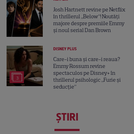
Josh Hartnett revine pe Netflix
în thrillerul „Below”! Noutăți
majore despre premiile Emmy
și noul serial Dan Brown
DISNEY PLUS
Care-i buna și care-i reaua?
Emmy Rossum revine
spectaculos pe Disney+ în
3
thrillerul psihologic „Furie și
seducție”
ŞTIRI