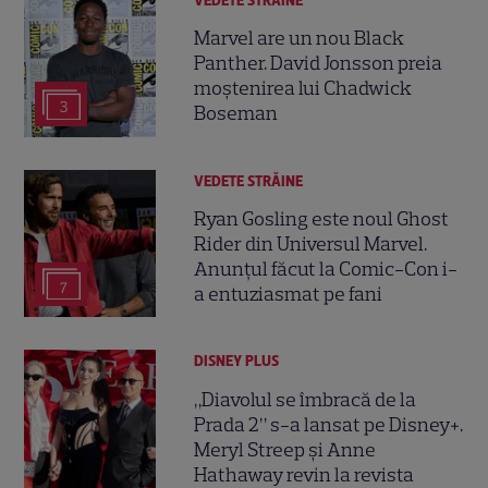
VEDETE STRĂINE
Marvel are un nou Black
Panther. David Jonsson preia
moștenirea lui Chadwick
3
Boseman
VEDETE STRĂINE
Ryan Gosling este noul Ghost
Rider din Universul Marvel.
Anunțul făcut la Comic-Con i-
7
a entuziasmat pe fani
DISNEY PLUS
„Diavolul se îmbracă de la
Prada 2” s-a lansat pe Disney+.
Meryl Streep și Anne
Hathaway revin la revista