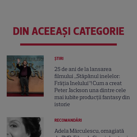
DIN ACEEAȘI CATEGORIE
ȘTIRI
25 de ani de la lansarea
filmului „Stăpânul inelelor:
Frăția Inelului”! Cum a creat
Peter Jackson una dintre cele
mai iubite producții fantasy din
istorie
RECOMANDĂRI
Adela Mărculescu, omagiată