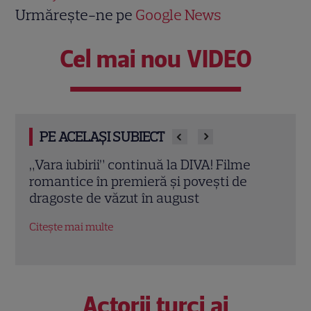
Urmărește-ne pe
Google News
Cel mai nou VIDEO
PE ACELAȘI SUBIECT
Eva Pavel a început filmările pentru noul
Echip
sezon „Apel la consilier”. Ce pregătește
Ce p
la Kanal D
conc
Citește mai multe
Citeș
Actorii turci ai