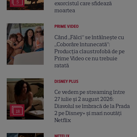
5
exorcistul care sfidează
moartea
PRIME VIDEO
Când „Fălci” se întâlnește cu
„Coborâre întunecată”:
Producția claustrofobă de pe
Prime Video ce nu trebuie
ratată
DISNEY PLUS
Ce vedem pe streaming între
27 iulie și 2 august 2026:
Diavolul se îmbracă de la Prada
18
2 pe Disney+ și mari noutăți
Netflix
NETFLIX