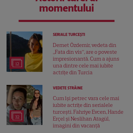
momentului
SERIALE TURCEŞTI
Demet Özdemir, vedeta din
„Fata din vis”, are o poveste
impresionantă. Cum a ajuns
12
una dintre cele mai iubite
actrițe din Turcia
VEDETE STRĂINE
Cum își petrec vara cele mai
iubite actrițe din serialele
turcești. Fahriye Evcen, Hande
32
Erçel și Neslihan Atagül,
imagini din vacanță