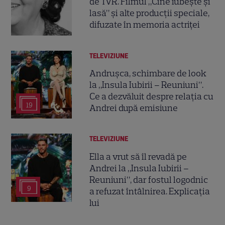
de TVR. Filmul „Cine iubește și
lasă” și alte producții speciale,
difuzate în memoria actriței
TELEVIZIUNE
Andrușca, schimbare de look
la „Insula Iubirii – Reuniuni”.
Ce a dezvăluit despre relația cu
19
Andrei după emisiune
TELEVIZIUNE
Ella a vrut să îl revadă pe
Andrei la „Insula Iubirii –
Reuniuni”, dar fostul logodnic
9
a refuzat întâlnirea. Explicația
lui