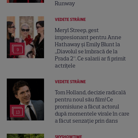
Runway
VEDETE STRĂINE
Meryl Streep, gest
impresionant pentru Anne
Hathaway și Emily Blunt la
9
„Diavolul se îmbracă de la
Prada 2”. Ce salarii ar fi primit
actrițele
VEDETE STRĂINE
Tom Holland, decizie radicală
pentru noul său film! Ce
promisiune a făcut actorul
13
după momentele virale în care
a făcut senzație prin dans
SKYSHOWTIME