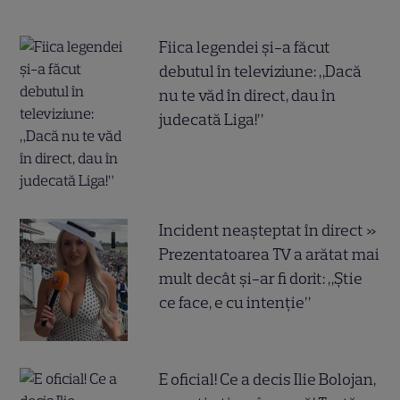
Fiica legendei și-a făcut
debutul în televiziune: „Dacă
nu te văd în direct, dau în
judecată Liga!”
Incident neașteptat în direct »
Prezentatoarea TV a arătat mai
mult decât și-ar fi dorit: „Știe
ce face, e cu intenție”
E oficial! Ce a decis Ilie Bolojan,