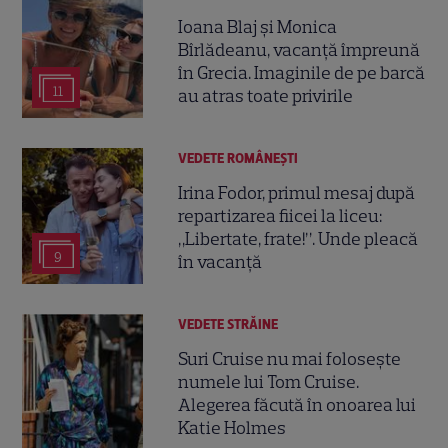
Ioana Blaj și Monica
Bîrlădeanu, vacanță împreună
în Grecia. Imaginile de pe barcă
11
au atras toate privirile
VEDETE ROMÂNEŞTI
Irina Fodor, primul mesaj după
repartizarea fiicei la liceu:
„Libertate, frate!”. Unde pleacă
9
în vacanță
VEDETE STRĂINE
Suri Cruise nu mai folosește
numele lui Tom Cruise.
Alegerea făcută în onoarea lui
Katie Holmes