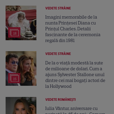
VEDETE STRĂINE
Imagini memorabile de la
nunta Prințesei Diana cu
Prințul Charles. Detalii
18
fascinante de la ceremonia
regală din 1981
VEDETE STRĂINE
De la o viață modestă la sute
de milioane de dolari. Cum a
ajuns Sylvester Stallone unul
15
dintre cei mai bogați actori de
la Hollywood
VEDETE ROMÂNEŞTI
Iulia Vântur, aniversare cu