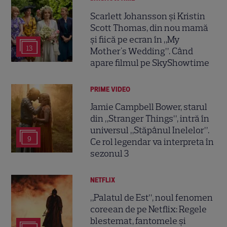
Scarlett Johansson și Kristin
Scott Thomas, din nou mamă
și fiică pe ecran în „My
13
Mother's Wedding”. Când
apare filmul pe SkyShowtime
PRIME VIDEO
Jamie Campbell Bower, starul
din „Stranger Things”, intră în
universul „Stăpânul Inelelor”.
9
Ce rol legendar va interpreta în
sezonul 3
NETFLIX
„Palatul de Est”, noul fenomen
coreean de pe Netflix: Regele
blestemat, fantomele și