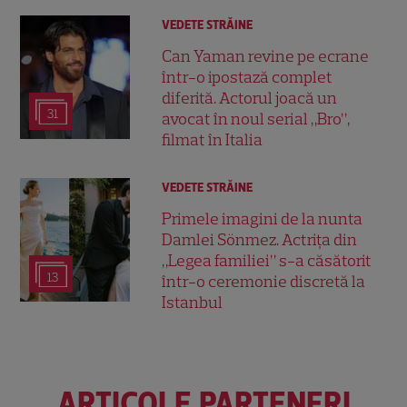
VEDETE STRĂINE
Can Yaman revine pe ecrane
într-o ipostază complet
diferită. Actorul joacă un
31
avocat în noul serial „Bro”,
filmat în Italia
VEDETE STRĂINE
Primele imagini de la nunta
Damlei Sönmez. Actrița din
„Legea familiei” s-a căsătorit
13
într-o ceremonie discretă la
Istanbul
ARTICOLE PARTENERI