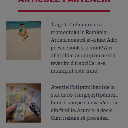
Tragedia înfiorătoare a
momentului în România!
Artista noastră și-a luat Adio
pe Facebook și a murit! Am
aflat chiar acum și nu ne mai
revenim din șoc! Ce i s-a
întâmplat este crunt
Atenție! Poți primi bani de la
stat dacă-ți îngrijești părinții,
bunicii sau pe cineva vârstnic
din familie. Acum s-a decis!
Cum trebuie să procedezi