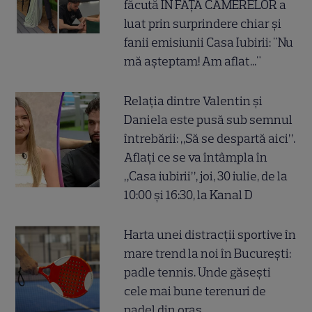
făcută ÎN FAȚA CAMERELOR a
luat prin surprindere chiar și
fanii emisiunii Casa Iubirii: "Nu
mă așteptam! Am aflat..."
Relația dintre Valentin și
Daniela este pusă sub semnul
întrebării: „Să se despartă aici”.
Aflați ce se va întâmpla în
„Casa iubirii”, joi, 30 iulie, de la
10:00 și 16:30, la Kanal D
Harta unei distracții sportive în
mare trend la noi în București:
padle tennis. Unde găsești
cele mai bune terenuri de
padel din oraș