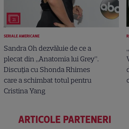
21
SERIALE AMERICANE
R
Sandra Oh dezvăluie de ce a
plecat din „Anatomia lui Grey”.
Discuția cu Shonda Rhimes
care a schimbat totul pentru
Cristina Yang
ARTICOLE PARTENERI