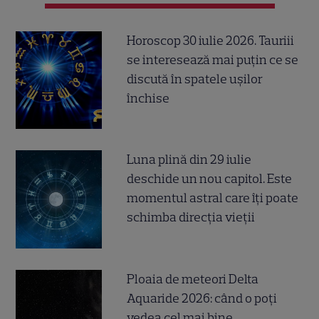
Horoscop 30 iulie 2026. Tauriii
se interesează mai puțin ce se
discută în spatele ușilor
închise
Luna plină din 29 iulie
deschide un nou capitol. Este
momentul astral care îți poate
schimba direcția vieții
Ploaia de meteori Delta
Aquaride 2026: când o poți
vedea cel mai bine