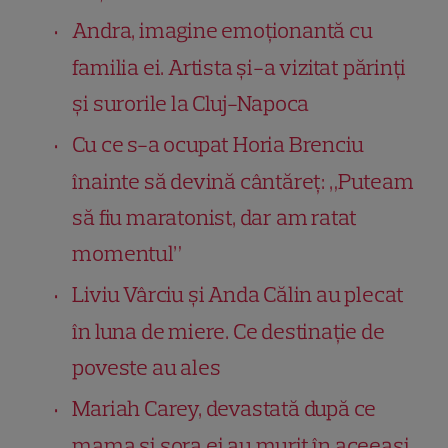
Andra, imagine emoționantă cu
familia ei. Artista și-a vizitat părinți
și surorile la Cluj-Napoca
Cu ce s-a ocupat Horia Brenciu
înainte să devină cântăreț: „Puteam
să fiu maratonist, dar am ratat
momentul”
Liviu Vârciu și Anda Călin au plecat
în luna de miere. Ce destinație de
poveste au ales
Mariah Carey, devastată după ce
mama și sora ei au murit în aceeași