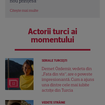
taxe
Citeș
Citește mai multe
Actorii turci ai
momentului
SERIALE TURCEŞTI
Demet Özdemir, vedeta din
„Fata din vis”, are o poveste
impresionantă. Cum a ajuns
12
una dintre cele mai iubite
actrițe din Turcia
VEDETE STRĂINE