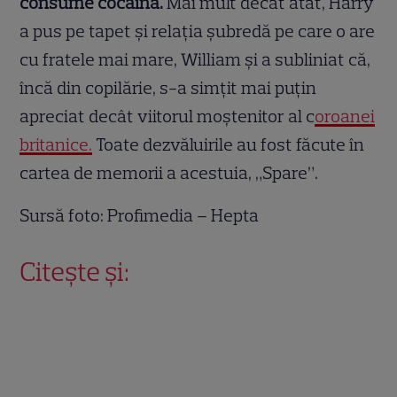
consume cocaină.
Mai mult decât atât, Harry
a pus pe tapet și relația șubredă pe care o are
cu fratele mai mare, William și a subliniat că,
încă din copilărie, s-a simțit mai puțin
apreciat decât viitorul moștenitor al c
oroanei
britanice.
Toate dezvăluirile au fost făcute în
cartea de memorii a acestuia, „Spare”.
Sursă foto: Profimedia – Hepta
Citește și: