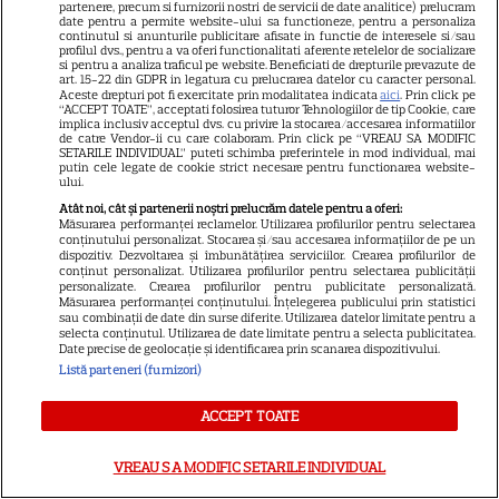
partenere, precum si furnizorii nostri de servicii de date analitice) prelucram
date pentru a permite website-ului sa functioneze, pentru a personaliza
continutul si anunturile publicitare afisate in functie de interesele si/sau
VEDETE STRĂINE
profilul dvs., pentru a va oferi functionalitati aferente retelelor de socializare
si pentru a analiza traficul pe website. Beneficiati de drepturile prevazute de
art. 15-22 din GDPR in legatura cu prelucrarea datelor cu caracter personal.
Elon Musk, atac la adresa
Aceste drepturi pot fi exercitate prin modalitatea indicata
aici
. Prin click pe
regizorului premiat cu Oscar
“ACCEPT TOATE”, acceptati folosirea tuturor Tehnologiilor de tip Cookie, care
implica inclusiv acceptul dvs. cu privire la stocarea/accesarea informatiilor
care a realizat documentarul
de catre Vendor-ii cu care colaboram. Prin click pe “VREAU SA MODIFIC
SETARILE INDIVIDUAL” puteti schimba preferintele in mod individual, mai
14
despre viața sa. Filmul are 232
putin cele legate de cookie strict necesare pentru functionarea website-
ului.
de minute
Atât noi, cât și partenerii noștri prelucrăm datele pentru a oferi:
Măsurarea performanței reclamelor. Utilizarea profilurilor pentru selectarea
conținutului personalizat. Stocarea și/sau accesarea informațiilor de pe un
VEDETE STRĂINE
dispozitiv. Dezvoltarea și îmbunătățirea serviciilor. Crearea profilurilor de
conținut personalizat. Utilizarea profilurilor pentru selectarea publicității
Marvel are un nou Black
personalizate. Crearea profilurilor pentru publicitate personalizată.
Măsurarea performanței conținutului. Înțelegerea publicului prin statistici
Panther. David Jonsson preia
sau combinații de date din surse diferite. Utilizarea datelor limitate pentru a
selecta conținutul. Utilizarea de date limitate pentru a selecta publicitatea.
moștenirea lui Chadwick
Date precise de geolocație și identificarea prin scanarea dispozitivului.
3
Boseman
Listă parteneri (furnizori)
ACCEPT TOATE
VEDETE STRĂINE
Ryan Gosling este noul Ghost
VREAU SA MODIFIC SETARILE INDIVIDUAL
Rider din Universul Marvel.