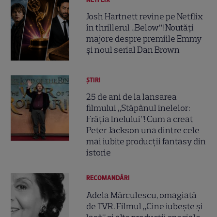
Josh Hartnett revine pe Netflix
în thrillerul „Below”! Noutăți
majore despre premiile Emmy
și noul serial Dan Brown
ȘTIRI
25 de ani de la lansarea
filmului „Stăpânul inelelor:
Frăția Inelului”! Cum a creat
Peter Jackson una dintre cele
mai iubite producții fantasy din
istorie
RECOMANDĂRI
Adela Mărculescu, omagiată
de TVR. Filmul „Cine iubește și