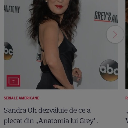
21
SERIALE AMERICANE
R
Sandra Oh dezvăluie de ce a
plecat din „Anatomia lui Grey”.