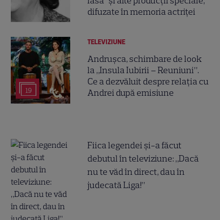
lasă” și alte producții speciale,
difuzate în memoria actriței
TELEVIZIUNE
Andrușca, schimbare de look
la „Insula Iubirii – Reuniuni”.
Ce a dezvăluit despre relația cu
19
Andrei după emisiune
Fiica legendei și-a făcut
debutul în televiziune: „Dacă
nu te văd în direct, dau în
judecată Liga!”