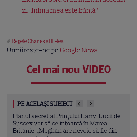
zi. „Inima mea este frântă”
Regele Charles al III-lea
Urmărește-ne pe
Google News
Cel mai nou VIDEO
PE ACELAȘI SUBIECT
i de
Regele Charles refuză să se mute în
Deci
Palatul Buckingham, deși renovarea a
pe f
din
costat o avere! Cât a plătit suveranul pe
reco