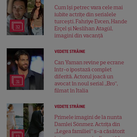
Cum își petrec vara cele mai
iubite actrițe din serialele
turcești. Fahriye Evcen, Hande
32
Erçel și Neslihan Atagül,
imagini din vacanță
VEDETE STRĂINE
Can Yaman revine pe ecrane
într-o ipostază complet
diferită. Actorul joacă un
31
avocat în noul serial „Bro”,
filmat în Italia
VEDETE STRĂINE
Primele imagini de la nunta
Damlei Sönmez. Actrița din
„Legea familiei” s-a căsătorit
13