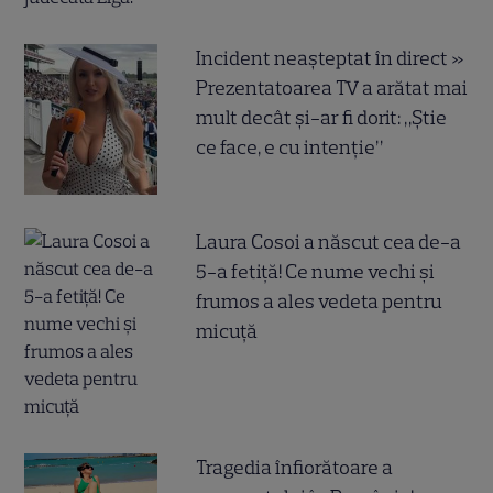
Incident neașteptat în direct »
Prezentatoarea TV a arătat mai
mult decât și-ar fi dorit: „Știe
ce face, e cu intenție”
Laura Cosoi a născut cea de-a
5-a fetiță! Ce nume vechi și
frumos a ales vedeta pentru
micuță
Tragedia înfiorătoare a