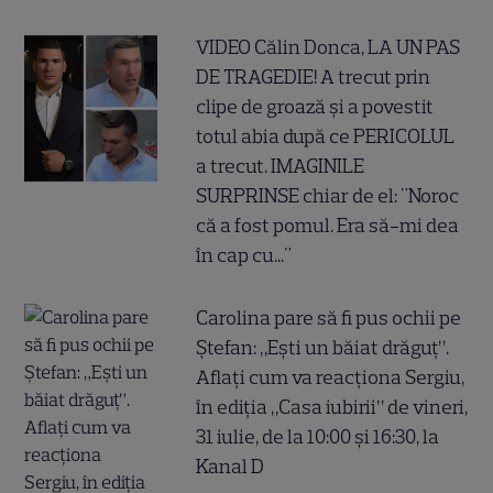
VIDEO Călin Donca, LA UN PAS
DE TRAGEDIE! A trecut prin
clipe de groază și a povestit
totul abia după ce PERICOLUL
a trecut. IMAGINILE
SURPRINSE chiar de el: "Noroc
că a fost pomul. Era să-mi dea
în cap cu..."
Carolina pare să fi pus ochii pe
Ștefan: „Ești un băiat drăguț”.
Aflați cum va reacționa Sergiu,
în ediția „Casa iubirii” de vineri,
31 iulie, de la 10:00 și 16:30, la
Kanal D