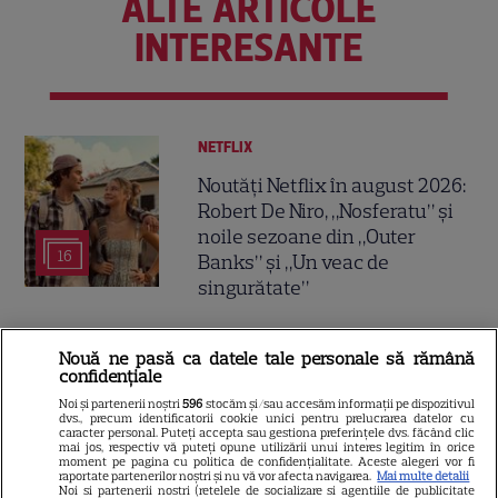
ALTE ARTICOLE
INTERESANTE
NETFLIX
Noutăți Netflix în august 2026:
Robert De Niro, „Nosferatu” și
noile sezoane din „Outer
16
Banks” și „Un veac de
singurătate”
VEDETE STRĂINE
Nouă ne pasă ca datele tale personale să rămână
confidențiale
Sean Astin din „Stăpânul
Noi și partenerii noștri
596
stocăm și/sau accesăm informații pe dispozitivul
Inelelor” a fost nevoit să își
dvs., precum identificatorii cookie unici pentru prelucrarea datelor cu
vândă casa din cauza
caracter personal. Puteți accepta sau gestiona preferințele dvs. făcând clic
mai jos, respectiv vă puteți opune utilizării unui interes legitim în orice
14
salariului mic: Câți bani a
moment pe pagina cu politica de confidențialitate. Aceste alegeri vor fi
raportate partenerilor noștri și nu vă vor afecta navigarea.
Mai multe detalii
primit de fapt
Noi si partenerii nostri (retelele de socializare si agentiile de publicitate