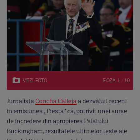
VEZI
FOTO
POZA
1 / 10
Jurnalista
Concha Calleja
a dezvăluit recent
în emisiunea „Fiesta” că, potrivit unei surse
de încredere din apropierea Palatului
Buckingham, rezultatele ultimelor teste ale