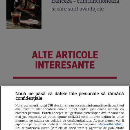
franceză – cum funcționează
și care sunt avantajele
ALTE ARTICOLE
INTERESANTE
PRIME VIDEO
Nouă ne pasă ca datele tale personale să rămână
confidențiale
Premierele Prime Video din
Noi și partenerii noștri
596
stocăm și/sau accesăm informații pe dispozitivul
august 2026: „Reacher”
dvs., precum identificatorii cookie unici pentru prelucrarea datelor cu
caracter personal. Puteți accepta sau gestiona preferințele dvs. făcând clic
sezonul 4, „Sterling Point” și
mai jos, respectiv vă puteți opune utilizării unui interes legitim în orice
6
noi filme de neratat
moment pe pagina cu politica de confidențialitate. Aceste alegeri vor fi
raportate partenerilor noștri și nu vă vor afecta navigarea.
Mai multe detalii
Noi si partenerii nostri (retelele de socializare si agentiile de publicitate