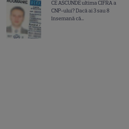
CE ASCUNDE ultima CIFRA a
CNP-ului? Dacă ai 3 sau 8
însemană că...