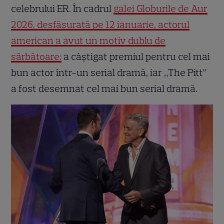
celebrului ER. În cadrul
galei Globurile de Aur
2026, desfășurată pe 12 ianuarie, actorul
american a avut un motiv dublu de
sărbătoare:
a câștigat premiul pentru cel mai
bun actor într-un serial dramă, iar „The Pitt”
a fost desemnat cel mai bun serial dramă.