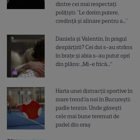
dintre cei mai respectați
polițiști: "Le dorim putere,
credință și alinare pentru a..."
Daniela și Valentin, în pragul
despărțirii? Cei doi s-au strâns
în brațe și abia s-au putut opri
din plâns: „Mi-e frică...”
Harta unei distracții sportive în
mare trend la noi în București:
padle tennis. Unde găsești
cele mai bune terenuri de
padel din oraș