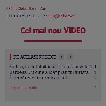
Gala Globurilor de Aur
Urmărește-ne pe
Google News
Cel mai nou VIDEO
PE ACELAȘI SUBIECT
le în
Jennifer Aniston și Courteney Cox,
Emma
ta:
vacanță de lux în Mallorca alături de
nu a 
Pedro Pascal. Imagini spectaculoase
Robe
Citește mai multe
Citeș