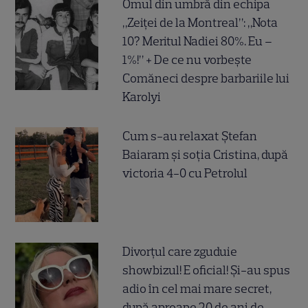
Omul din umbră din echipa
„Zeiței de la Montreal”: „Nota
10? Meritul Nadiei 80%. Eu –
1%!” + De ce nu vorbește
Comăneci despre barbariile lui
Karolyi
Cum s-au relaxat Ștefan
Baiaram și soția Cristina, după
victoria 4-0 cu Petrolul
Divorțul care zguduie
showbizul! E oficial! Și-au spus
adio în cel mai mare secret,
după aproape 20 de ani de