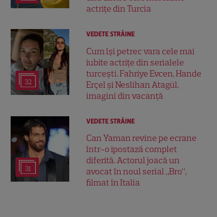
actrițe din Turcia
VEDETE STRĂINE
Cum își petrec vara cele mai
iubite actrițe din serialele
turcești. Fahriye Evcen, Hande
32
Erçel și Neslihan Atagül,
imagini din vacanță
VEDETE STRĂINE
Can Yaman revine pe ecrane
într-o ipostază complet
diferită. Actorul joacă un
31
avocat în noul serial „Bro”,
filmat în Italia