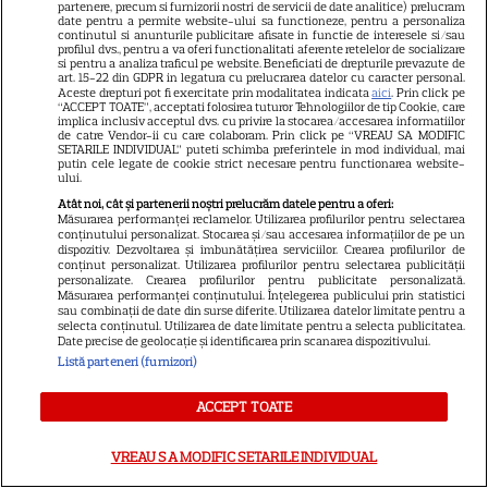
partenere, precum si furnizorii nostri de servicii de date analitice) prelucram
date pentru a permite website-ului sa functioneze, pentru a personaliza
DISNEY PLUS
continutul si anunturile publicitare afisate in functie de interesele si/sau
profilul dvs., pentru a va oferi functionalitati aferente retelelor de socializare
si pentru a analiza traficul pe website. Beneficiati de drepturile prevazute de
Premiere Disney+ august
art. 15-22 din GDPR in legatura cu prelucrarea datelor cu caracter personal.
Aceste drepturi pot fi exercitate prin modalitatea indicata
aici
. Prin click pe
2026: „Camp Rock 3”,
“ACCEPT TOATE”, acceptati folosirea tuturor Tehnologiilor de tip Cookie, care
„Futurama” și trilogia
implica inclusiv acceptul dvs. cu privire la stocarea/accesarea informatiilor
de catre Vendor-ii cu care colaboram. Prin click pe “VREAU SA MODIFIC
17
„Stăpânul Inelelor” ajung pe
SETARILE INDIVIDUAL” puteti schimba preferintele in mod individual, mai
putin cele legate de cookie strict necesare pentru functionarea website-
platformă
ului.
Atât noi, cât și partenerii noștri prelucrăm datele pentru a oferi:
Măsurarea performanței reclamelor. Utilizarea profilurilor pentru selectarea
DISNEY PLUS
conținutului personalizat. Stocarea și/sau accesarea informațiilor de pe un
dispozitiv. Dezvoltarea și îmbunătățirea serviciilor. Crearea profilurilor de
Premiere de neratat pe Netflix,
conținut personalizat. Utilizarea profilurilor pentru selectarea publicității
personalizate. Crearea profilurilor pentru publicitate personalizată.
Disney+ și SkyShowtime în
Măsurarea performanței conținutului. Înțelegerea publicului prin statistici
sau combinații de date din surse diferite. Utilizarea datelor limitate pentru a
august: seriale noi, filme de
selecta conținutul. Utilizarea de date limitate pentru a selecta publicitatea.
15
colecție și vedete de top
Date precise de geolocație și identificarea prin scanarea dispozitivului.
Listă parteneri (furnizori)
ACCEPT TOATE
CINEMA
Eli Roth revine cu „Omul cu
VREAU SA MODIFIC SETARILE INDIVIDUAL
înghețata mortală”. Filmul