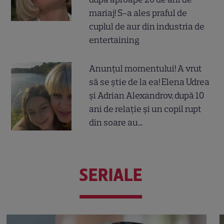
mariaj! S-a ales praful de
cuplul de aur din industria de
entertaining
Anunțul momentului! A vrut
să se știe de la ea! Elena Udrea
și Adrian Alexandrov, după 10
ani de relație și un copil rupt
din soare au...
SERIALE