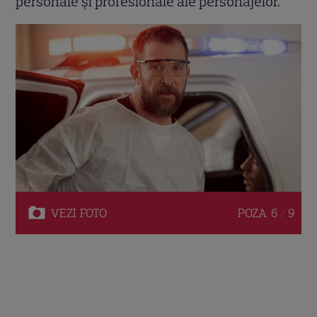
personale și profesionale ale personajelor.
VEZI
FOTO
POZA
6 / 9