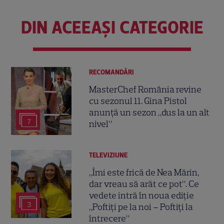
DIN ACEEAȘI CATEGORIE
RECOMANDĂRI
MasterChef România revine
cu sezonul 11. Gina Pistol
anunță un sezon „dus la un alt
7
nivel”
TELEVIZIUNE
„Îmi este frică de Nea Mărin,
dar vreau să arăt ce pot”. Ce
vedete intră în noua ediție
3
„Poftiți pe la noi – Poftiți la
întrecere”