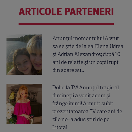
ARTICOLE PARTENERI
Anunțul momentului! A vrut
să se știe de la ea! Elena Udrea
și Adrian Alexandrov, după 10
ani de relație și un copil rupt
din soare au...
Doliu la TV! Anunțul tragic al
dimineții a venit acum și
frânge inimi! A murit subit
prezentatoarea TV care ani de
zile ne-a adus știri de pe
Litoral