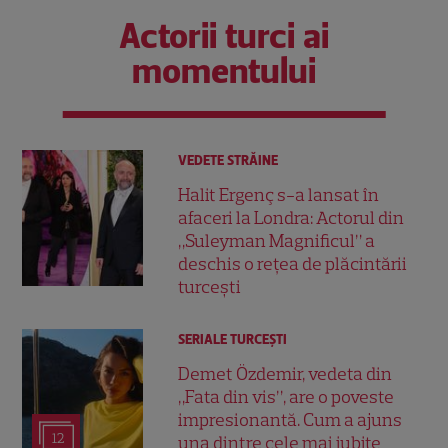
Actorii turci ai
momentului
VEDETE STRĂINE
Halit Ergenç s-a lansat în
afaceri la Londra: Actorul din
„Suleyman Magnificul” a
deschis o rețea de plăcintării
turcești
SERIALE TURCEŞTI
Demet Özdemir, vedeta din
„Fata din vis”, are o poveste
impresionantă. Cum a ajuns
12
una dintre cele mai iubite