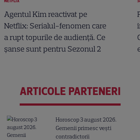
NETFLIX
S
Agentul Kim reactivat pe
Netflix: Serialul-fenomen care
a rupt topurile de audiență. Ce
șanse sunt pentru Sezonul 2
ARTICOLE PARTENERI
Horoscop 3 august 2026.
Gemenii primesc vești
contradictorii