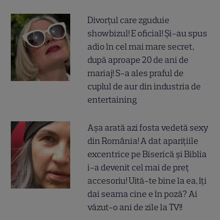
Divorțul care zguduie
showbizul! E oficial! Și-au spus
adio în cel mai mare secret,
după aproape 20 de ani de
mariaj! S-a ales praful de
cuplul de aur din industria de
entertaining
Așa arată azi fosta vedetă sexy
din România! A dat aparițiile
excentrice pe Biserică și Biblia
i-a devenit cel mai de preț
accesoriu! Uită-te bine la ea, îți
dai seama cine e în poză? Ai
văzut-o ani de zile la TV!!