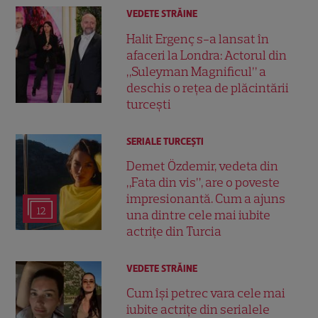
VEDETE STRĂINE
Halit Ergenç s-a lansat în
afaceri la Londra: Actorul din
„Suleyman Magnificul” a
deschis o rețea de plăcintării
turcești
SERIALE TURCEŞTI
Demet Özdemir, vedeta din
„Fata din vis”, are o poveste
impresionantă. Cum a ajuns
12
una dintre cele mai iubite
actrițe din Turcia
VEDETE STRĂINE
Cum își petrec vara cele mai
iubite actrițe din serialele