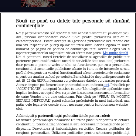
Nouă ne pasă ca datele tale personale să rămână
Libertatea
confidențiale
Libertatea pentru femei
Noi și partenerii noștri
596
stocăm și/sau accesăm informații pe dispozitivul
dvs., precum identificatorii cookie unici pentru prelucrarea datelor cu
GSP
caracter personal. Puteți accepta sau gestiona preferințele dvs. făcând clic
mai jos, respectiv vă puteți opune utilizării unui interes legitim în orice
Știri mondene
moment pe pagina cu politica de confidențialitate. Aceste alegeri vor fi
raportate partenerilor noștri și nu vă vor afecta navigarea.
Mai multe detalii
Noi si partenerii nostri (retelele de socializare si agentiile de publicitate
Avantaje
partenere, precum si furnizorii nostri de servicii de date analitice) prelucram
date pentru a permite website-ului sa functioneze, pentru a personaliza
Elle
continutul si anunturile publicitare afisate in functie de interesele si/sau
profilul dvs., pentru a va oferi functionalitati aferente retelelor de socializare
Unica
si pentru a analiza traficul pe website. Beneficiati de drepturile prevazute de
art. 15-22 din GDPR in legatura cu prelucrarea datelor cu caracter personal.
Retete practice
Aceste drepturi pot fi exercitate prin modalitatea indicata
aici
. Prin click pe
“ACCEPT TOATE”, acceptati folosirea tuturor Tehnologiilor de tip Cookie, care
implica inclusiv acceptul dvs. cu privire la stocarea/accesarea informatiilor
de catre Vendor-ii cu care colaboram. Prin click pe “VREAU SA MODIFIC
SETARILE INDIVIDUAL” puteti schimba preferintele in mod individual, mai
URMĂREȘTE-NE PE
putin cele legate de cookie strict necesare pentru functionarea website-
ului.
Atât noi, cât și partenerii noștri prelucrăm datele pentru a oferi:
Măsurarea performanței reclamelor. Utilizarea profilurilor pentru selectarea
conținutului personalizat. Stocarea și/sau accesarea informațiilor de pe un
dispozitiv. Dezvoltarea și îmbunătățirea serviciilor. Crearea profilurilor de
conținut personalizat. Utilizarea profilurilor pentru selectarea publicității
Copyright
2026
Ringier Romania – Toate Drepturile rezervate