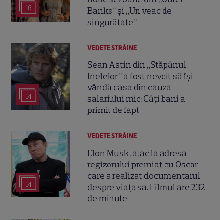
16
Banks” și „Un veac de
singurătate”
VEDETE STRĂINE
Sean Astin din „Stăpânul
Inelelor” a fost nevoit să își
vândă casa din cauza
14
salariului mic: Câți bani a
primit de fapt
VEDETE STRĂINE
Elon Musk, atac la adresa
regizorului premiat cu Oscar
care a realizat documentarul
14
despre viața sa. Filmul are 232
de minute