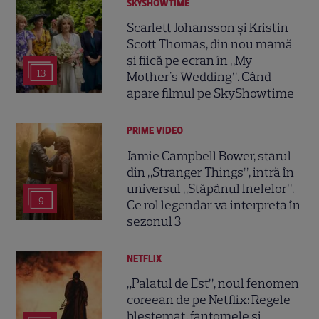
SKYSHOWTIME
Scarlett Johansson și Kristin
Scott Thomas, din nou mamă
și fiică pe ecran în „My
13
Mother's Wedding”. Când
apare filmul pe SkyShowtime
PRIME VIDEO
Jamie Campbell Bower, starul
din „Stranger Things”, intră în
universul „Stăpânul Inelelor”.
9
Ce rol legendar va interpreta în
sezonul 3
NETFLIX
„Palatul de Est”, noul fenomen
coreean de pe Netflix: Regele
blestemat, fantomele și