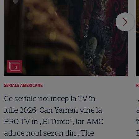
13
SERIALE AMERICANE
R
Ce seriale noi încep la TV în
iulie 2026: Can Yaman vine la
PRO TV în „El Turco”, iar AMC
aduce noul sezon din „The