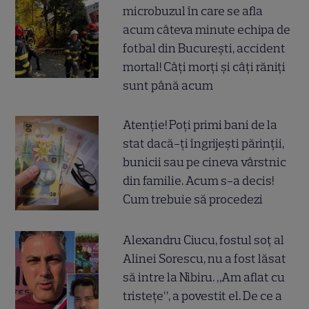
microbuzul în care se afla
acum câteva minute echipa de
fotbal din București, accident
mortal! Câți morți și câți răniți
sunt până acum
Atenție! Poți primi bani de la
stat dacă-ți îngrijești părinții,
bunicii sau pe cineva vârstnic
din familie. Acum s-a decis!
Cum trebuie să procedezi
Alexandru Ciucu, fostul soț al
Alinei Sorescu, nu a fost lăsat
să intre la Nibiru. „Am aflat cu
tristețe”, a povestit el. De ce a