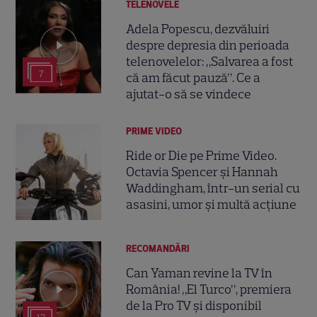
TELENOVELE
Adela Popescu, dezvăluiri
despre depresia din perioada
telenovelelor: „Salvarea a fost
7
că am făcut pauză”. Ce a
ajutat-o să se vindece
PRIME VIDEO
Ride or Die pe Prime Video.
Octavia Spencer și Hannah
Waddingham, într-un serial cu
asasini, umor și multă acțiune
RECOMANDĂRI
Can Yaman revine la TV în
România! „El Turco”, premiera
de la Pro TV și disponibil