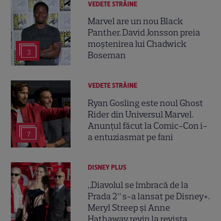
VEDETE STRĂINE
Marvel are un nou Black
Panther. David Jonsson preia
moștenirea lui Chadwick
3
Boseman
VEDETE STRĂINE
Ryan Gosling este noul Ghost
Rider din Universul Marvel.
Anunțul făcut la Comic-Con i-
7
a entuziasmat pe fani
DISNEY PLUS
„Diavolul se îmbracă de la
Prada 2” s-a lansat pe Disney+.
Meryl Streep și Anne
Hathaway revin la revista