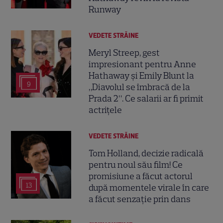
Runway
VEDETE STRĂINE
Meryl Streep, gest
impresionant pentru Anne
Hathaway și Emily Blunt la
9
„Diavolul se îmbracă de la
Prada 2”. Ce salarii ar fi primit
actrițele
VEDETE STRĂINE
Tom Holland, decizie radicală
pentru noul său film! Ce
promisiune a făcut actorul
13
după momentele virale în care
a făcut senzație prin dans