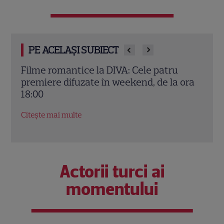
PE ACELAȘI SUBIECT
„Drumul spre casă”, sezonul 4: Când
Drum
ora
începe ultimul sezon al serialului la DIVA
la D
și ce secrete ies la iveală
aven
Citește mai multe
Citeș
Actorii turci ai
momentului