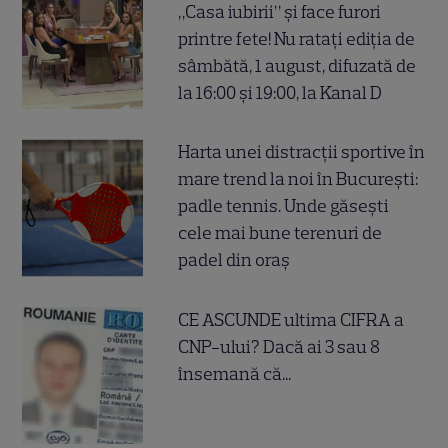
„Casa iubirii” și face furori
printre fete! Nu ratați ediția de
sâmbătă, 1 august, difuzată de
la 16:00 și 19:00, la Kanal D
Harta unei distracții sportive în
mare trend la noi în București:
padle tennis. Unde găsești
cele mai bune terenuri de
padel din oraș
CE ASCUNDE ultima CIFRA a
CNP-ului? Dacă ai 3 sau 8
însemană că...