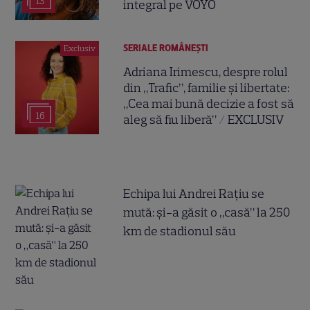
13
integral pe VOYO
SERIALE ROMÂNEŞTI
Exclusiv
Adriana Irimescu, despre rolul
din „Trafic”, familie și libertate:
„Cea mai bună decizie a fost să
16
aleg să fiu liberă” / EXCLUSIV
Echipa lui Andrei Rațiu se
mută: și-a găsit o „casă” la 250
km de stadionul său