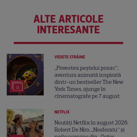
ALTE ARTICOLE
INTERESANTE
VEDETE STRĂINE
„Povestea peștelui posac”,
aventura animată inspirată
dintr-un bestseller The New
11
York Times, ajunge în
cinematografe pe 7 august
NETFLIX
Noutăți Netflix în august 2026:
Robert De Niro, „Nosferatu” și
noile sezoane din „Outer