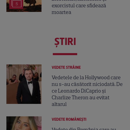
5
exorcistul care sfidează
moartea
ŞTIRI
VEDETE STRĂINE
Vedetele de la Hollywood care
nu s-au căsătorit niciodată. De
ce Leonardo DiCaprio și
Charlize Theron au evitat
altarul
VEDETE ROMÂNEŞTI
Vedete din România care au