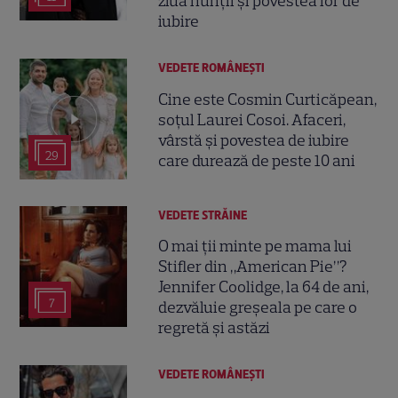
ziua nunții și povestea lor de
iubire
VEDETE ROMÂNEŞTI
Cine este Cosmin Curticăpean,
soțul Laurei Cosoi. Afaceri,
vârstă și povestea de iubire
29
care durează de peste 10 ani
VEDETE STRĂINE
O mai ții minte pe mama lui
Stifler din „American Pie”?
Jennifer Coolidge, la 64 de ani,
7
dezvăluie greșeala pe care o
regretă și astăzi
VEDETE ROMÂNEŞTI