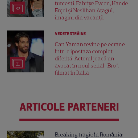
turcești. Fahriye Evcen, Hande
32
Erçel și Neslihan Atagül,
imagini din vacanță
VEDETE STRĂINE
Can Yaman revine pe ecrane
într-o ipostază complet
diferită. Actorul joacă un
31
avocat în noul serial „Bro”,
filmat în Italia
ARTICOLE PARTENERI
Breaking tragic în România: