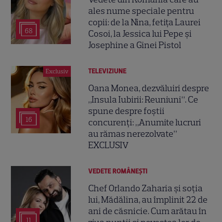
ales nume speciale pentru
copii: de la Nina, fetița Laurei
68
Cosoi, la Jessica lui Pepe și
Josephine a Ginei Pistol
TELEVIZIUNE
Exclusiv
Oana Monea, dezvăluiri despre
„Insula Iubirii: Reuniuni”. Ce
spune despre foștii
16
concurenți: „Anumite lucruri
au rămas nerezolvate”
EXCLUSIV
VEDETE ROMÂNEŞTI
Chef Orlando Zaharia și soția
lui, Mădălina, au împlinit 22 de
ani de căsnicie. Cum arătau în
11