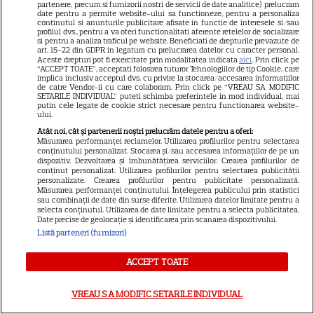
partenere, precum si furnizorii nostri de servicii de date analitice) prelucram
date pentru a permite website-ului sa functioneze, pentru a personaliza
continutul si anunturile publicitare afisate in functie de interesele si/sau
profilul dvs., pentru a va oferi functionalitati aferente retelelor de socializare
SERIALE
si pentru a analiza traficul pe website. Beneficiati de drepturile prevazute de
art. 15-22 din GDPR in legatura cu prelucrarea datelor cu caracter personal.
Aceste drepturi pot fi exercitate prin modalitatea indicata
aici
. Prin click pe
“ACCEPT TOATE”, acceptati folosirea tuturor Tehnologiilor de tip Cookie, care
implica inclusiv acceptul dvs. cu privire la stocarea/accesarea informatiilor
de catre Vendor-ii cu care colaboram. Prin click pe “VREAU SA MODIFIC
SETARILE INDIVIDUAL” puteti schimba preferintele in mod individual, mai
putin cele legate de cookie strict necesare pentru functionarea website-
ului.
Atât noi, cât și partenerii noștri prelucrăm datele pentru a oferi:
Măsurarea performanței reclamelor. Utilizarea profilurilor pentru selectarea
conținutului personalizat. Stocarea și/sau accesarea informațiilor de pe un
dispozitiv. Dezvoltarea și îmbunătățirea serviciilor. Crearea profilurilor de
conținut personalizat. Utilizarea profilurilor pentru selectarea publicității
personalizate. Crearea profilurilor pentru publicitate personalizată.
Măsurarea performanței conținutului. Înțelegerea publicului prin statistici
sau combinații de date din surse diferite. Utilizarea datelor limitate pentru a
selecta conținutul. Utilizarea de date limitate pentru a selecta publicitatea.
Date precise de geolocație și identificarea prin scanarea dispozitivului.
Listă parteneri (furnizori)
ACCEPT TOATE
VREAU SA MODIFIC SETARILE INDIVIDUAL