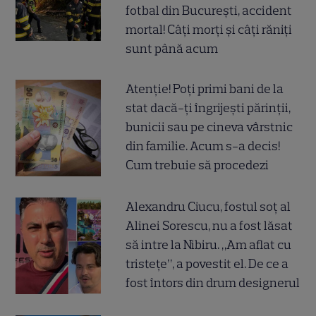
fotbal din București, accident
mortal! Câți morți și câți răniți
sunt până acum
Atenție! Poți primi bani de la
stat dacă-ți îngrijești părinții,
bunicii sau pe cineva vârstnic
din familie. Acum s-a decis!
Cum trebuie să procedezi
Alexandru Ciucu, fostul soț al
Alinei Sorescu, nu a fost lăsat
să intre la Nibiru. „Am aflat cu
tristețe”, a povestit el. De ce a
fost întors din drum designerul