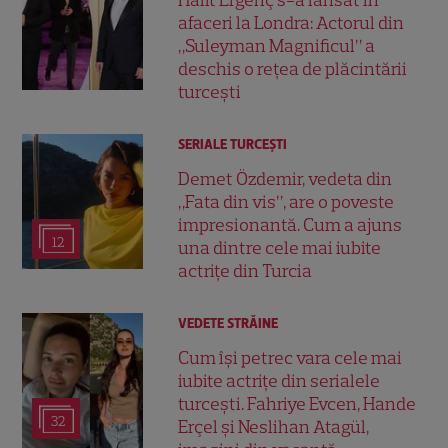
afaceri la Londra: Actorul din
„Suleyman Magnificul” a
deschis o rețea de plăcintării
turcești
SERIALE TURCEŞTI
Demet Özdemir, vedeta din
„Fata din vis”, are o poveste
impresionantă. Cum a ajuns
12
una dintre cele mai iubite
actrițe din Turcia
VEDETE STRĂINE
Cum își petrec vara cele mai
iubite actrițe din serialele
turcești. Fahriye Evcen, Hande
32
Erçel și Neslihan Atagül,