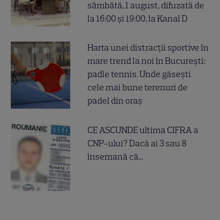
sâmbătă, 1 august, difuzată de
la 16:00 și 19:00, la Kanal D
Harta unei distracții sportive în
mare trend la noi în București:
padle tennis. Unde găsești
cele mai bune terenuri de
padel din oraș
CE ASCUNDE ultima CIFRA a
CNP-ului? Dacă ai 3 sau 8
însemană că...