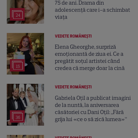
75 de ani. Drama din
adolescență care i-a schimbat
24
viața
VEDETE ROMÂNEŞTI
Elena Gheorghe, surpriză
emoționantă de ziua ei. Ce a
pregătit soțul artistei când
15
credea că merge doar la cină
VEDETE ROMÂNEŞTI
Gabriela Oțil a publicat imagini
de la nuntă, la aniversarea
căsătoriei cu Dani Oțil: „Fără
36
grija lui «ce o să zică lumea»”