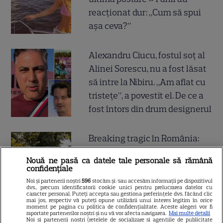
reacționat dur: „Cum să spui
așa ceva?”
Alexandru Ciucu, fostul soț al
Alinei Sorescu, nu a fost lăsat
să intre la Nibiru. „Am aflat cu
tristețe”, a povestit el. De ce a
fost întors din drum designerul
Breaking tragic în România:
microbuzul în care se afla
Nouă ne pasă ca datele tale personale să rămână
acum câteva minute echipa de
confidențiale
fotbal din București, accident
Noi și partenerii noștri
596
stocăm și/sau accesăm informații pe dispozitivul
dvs., precum identificatorii cookie unici pentru prelucrarea datelor cu
mortal! Câți morți și câți răniți
caracter personal. Puteți accepta sau gestiona preferințele dvs. făcând clic
mai jos, respectiv vă puteți opune utilizării unui interes legitim în orice
sunt până acum
moment pe pagina cu politica de confidențialitate. Aceste alegeri vor fi
raportate partenerilor noștri și nu vă vor afecta navigarea.
Mai multe detalii
Noi si partenerii nostri (retelele de socializare si agentiile de publicitate