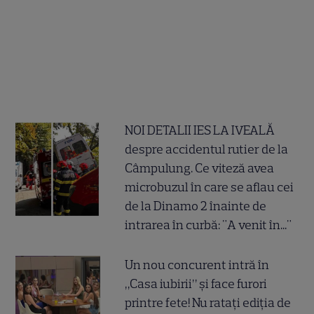
NOI DETALII IES LA IVEALĂ
despre accidentul rutier de la
Câmpulung. Ce viteză avea
microbuzul în care se aflau cei
de la Dinamo 2 înainte de
intrarea în curbă: "A venit în..."
Un nou concurent intră în
„Casa iubirii” și face furori
printre fete! Nu ratați ediția de