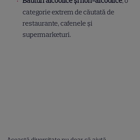
Băuturi alcoolice și non-alcoolice
, o
categorie extrem de căutată de
restaurante, cafenele și
supermarketuri.
Această diversitate nu doar că ajută