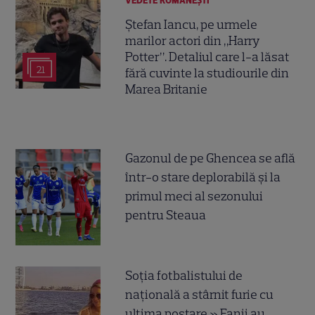
VEDETE ROMÂNEŞTI
Ștefan Iancu, pe urmele
marilor actori din „Harry
Potter”. Detaliul care l-a lăsat
21
fără cuvinte la studiourile din
Marea Britanie
Gazonul de pe Ghencea se află
într-o stare deplorabilă și la
primul meci al sezonului
pentru Steaua
Soția fotbalistului de
națională a stârnit furie cu
ultima postare » Fanii au