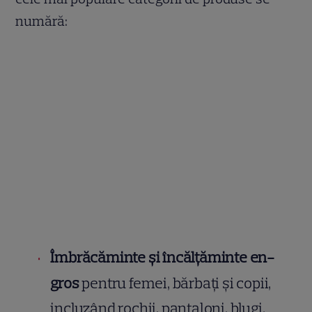
numără:
Îmbrăcăminte și încălțăminte en-
gros
pentru femei, bărbați și copii,
incluzând rochii, pantaloni, blugi,