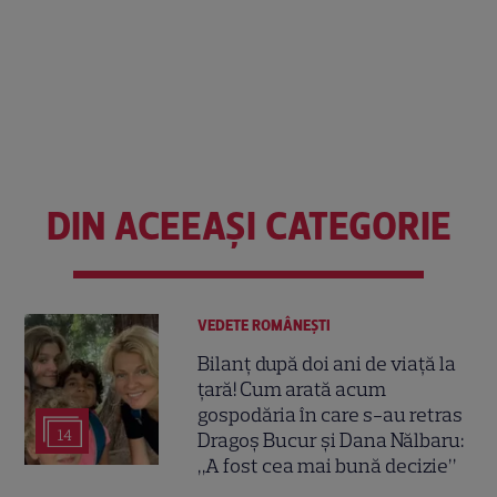
DIN ACEEAȘI CATEGORIE
VEDETE ROMÂNEŞTI
Bilanț după doi ani de viață la
țară! Cum arată acum
gospodăria în care s-au retras
14
Dragoș Bucur și Dana Nălbaru:
„A fost cea mai bună decizie”