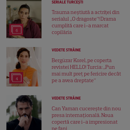
SERIALE TURCEŞTI
Trauma neștiută a actriței din
serialul „O dragoste”! Drama
cumplită care i-a marcat
6
copilăria
VEDETE STRĂINE
Bergüzar Korel, pe coperta
revistei HELLO! Turcia: „Pun
mai mult preț pe fericire decât
4
pe a avea dreptate”
VEDETE STRĂINE
Can Yaman cucerește din nou
presa internațională. Noua
copertă care i-a impresionat
pe fani