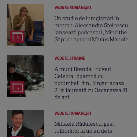
VEDETE ROMÂNEŞTI
Un studio de înregistrări în
metrou: Alessandra Stoicescu
lansează podcastul „Mind the
5
Gap” cu actorul Marius Manole
VEDETE STRĂINE
A murit Brenda Fricker!
Celebra „doamnă cu
porumbei” din „Singur acasă
6
2” și laureată cu Oscar avea 81
de ani
VEDETE ROMÂNEŞTI
Mihaela Rădulescu, gest
tulburător la un an de la