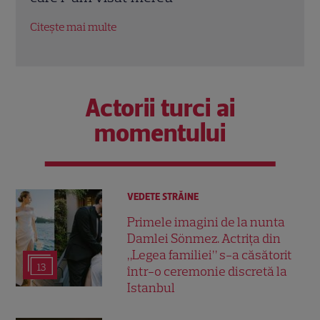
„Prima zi la mare”
jurat
Citește mai multe
Citeș
Actorii turci ai
momentului
VEDETE STRĂINE
Primele imagini de la nunta
Damlei Sönmez. Actrița din
„Legea familiei” s-a căsătorit
13
într-o ceremonie discretă la
Istanbul