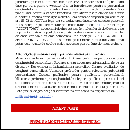
partenere, precum si furnizorii nostri de servicii de date analitice) prelucram
zodia Leului
date pentru a permite website-ului sa functioneze, pentru a personaliza
continutul si anunturile publicitare afisate in functie de interesele si/sau
profilul dvs., pentru a va oferi functionalitati aferente retelelor de socializare
si pentru a analiza traficul pe website. Beneficiati de drepturile prevazute de
art. 15-22 din GDPR in legatura cu prelucrarea datelor cu caracter personal.
Aceste drepturi pot fi exercitate prin modalitatea indicata
aici
. Prin click pe
“ACCEPT TOATE”, acceptati folosirea tuturor Tehnologiilor de tip Cookie, care
implica inclusiv acceptul dvs. cu privire la stocarea/accesarea informatiilor
de catre Vendor-ii cu care colaboram. Prin click pe “VREAU SA MODIFIC
SETARILE INDIVIDUAL” puteti schimba preferintele in mod individual, mai
putin cele legate de cookie strict necesare pentru functionarea website-
ului.
Atât noi, cât și partenerii noștri prelucrăm datele pentru a oferi:
Rezultatele loto din 19 iulie
Măsurarea performanței reclamelor. Utilizarea profilurilor pentru selectarea
conținutului personalizat. Stocarea și/sau accesarea informațiilor de pe un
2026. Numerele câştigătoare
dispozitiv. Dezvoltarea și îmbunătățirea serviciilor. Crearea profilurilor de
conținut personalizat. Utilizarea profilurilor pentru selectarea publicității
extrase duminică
personalizate. Crearea profilurilor pentru publicitate personalizată.
Măsurarea performanței conținutului. Înțelegerea publicului prin statistici
sau combinații de date din surse diferite. Utilizarea datelor limitate pentru a
selecta conținutul. Utilizarea de date limitate pentru a selecta publicitatea.
Date precise de geolocație și identificarea prin scanarea dispozitivului.
Listă parteneri (furnizori)
Mesaje de Sfântul Ilie 2026.
ACCEPT TOATE
Urări și felicitări de Sfântul Ilie
VREAU SA MODIFIC SETARILE INDIVIDUAL
2026