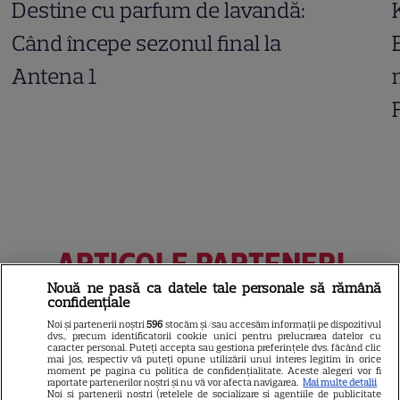
Destine cu parfum de lavandă:
Când începe sezonul final la
Antena 1
ARTICOLE PARTENERI
Nouă ne pasă ca datele tale personale să rămână
confidențiale
Noi și partenerii noștri
596
stocăm și/sau accesăm informații pe dispozitivul
dvs., precum identificatorii cookie unici pentru prelucrarea datelor cu
Horoscop Urania | Previziuni
caracter personal. Puteți accepta sau gestiona preferințele dvs. făcând clic
mai jos, respectiv vă puteți opune utilizării unui interes legitim în orice
astrologice pentru perioada 18
moment pe pagina cu politica de confidențialitate. Aceste alegeri vor fi
raportate partenerilor noștri și nu vă vor afecta navigarea.
Mai multe detalii
– 24 iulie 2026. Soarele intră în
Noi si partenerii nostri (retelele de socializare si agentiile de publicitate