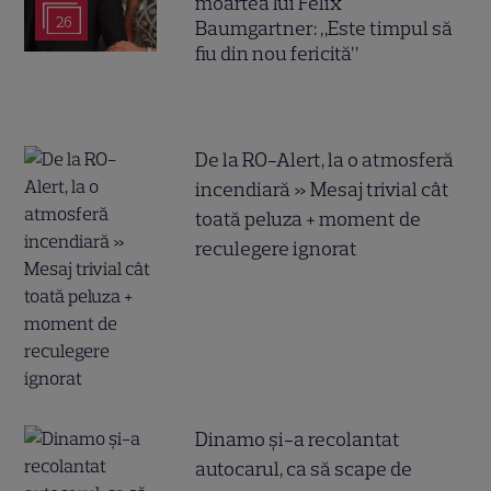
moartea lui Felix
26
Baumgartner: „Este timpul să
fiu din nou fericită”
De la RO-Alert, la o atmosferă
incendiară » Mesaj trivial cât
toată peluza + moment de
reculegere ignorat
Dinamo și-a recolantat
autocarul, ca să scape de