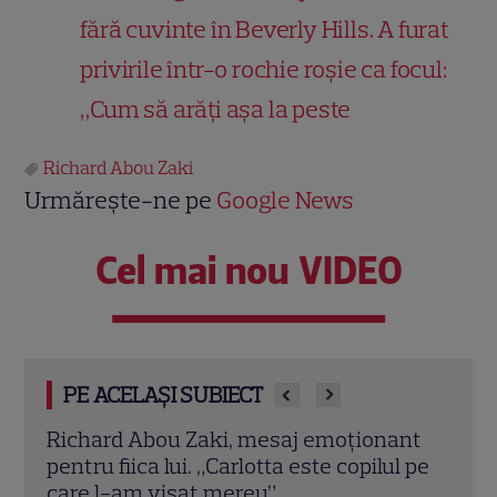
fără cuvinte în Beverly Hills. A furat
privirile într-o rochie roșie ca focul:
„Cum să arăți așa la peste
Richard Abou Zaki
Urmărește-ne pe
Google News
Cel mai nou VIDEO
PE ACELAȘI SUBIECT
nt
Chef Richard Abou Zaki, imagini
Chef
 pe
adorabile din vacanță! Cum s-a
scen
fotografiat alături de fiica lui, Carlotta:
Nume