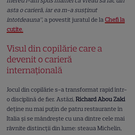
mereu i-am spus mamei că vreau să fac din
asta o carieră, iar ea m-a susținut
întotdeauna”,
a povestit juratul de la
Chefi la
cuțite
.
Visul din copilărie care a
devenit o carieră
internațională
Jocul din copilărie s-a transformat rapid într-
o disciplină de fier. Astăzi,
Richard Abou Zaki
deține nu mai puțin de patru restaurante în
Italia și se mândrește cu una dintre cele mai
râvnite distincții din lume: steaua Michelin,