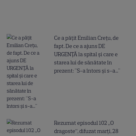
Ce a pățit Emilian Crețu, de
fapt. De ce a ajuns DE
URGENȚĂ la spital și care e
starea lui de sănătate în
prezent: "S-a întors și s-a..."
Rezumat episodul 102 „O
dragoste”, difuzat marți, 28