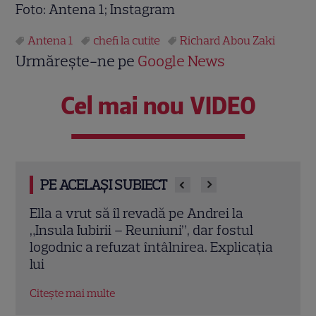
Foto: Antena 1; Instagram
Antena 1
chefi la cutite
Richard Abou Zaki
Urmărește-ne pe
Google News
Cel mai nou VIDEO
PE ACELAȘI SUBIECT
Richard Abou Zaki, gest special pentru
Insul
câștigătoarea Chefi la cuțite Kids. Irina a
Mare
ția
avut parte de o cină specială în Italia
Ante
revi
Citește mai multe
Citeș