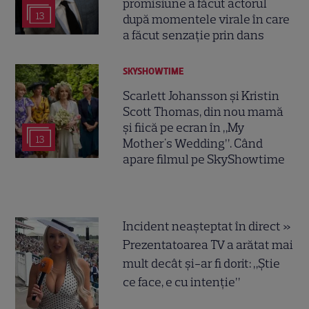
promisiune a făcut actorul
13
după momentele virale în care
a făcut senzație prin dans
SKYSHOWTIME
Scarlett Johansson și Kristin
Scott Thomas, din nou mamă
și fiică pe ecran în „My
13
Mother's Wedding”. Când
apare filmul pe SkyShowtime
Incident neașteptat în direct »
Prezentatoarea TV a arătat mai
mult decât și-ar fi dorit: „Știe
ce face, e cu intenție”