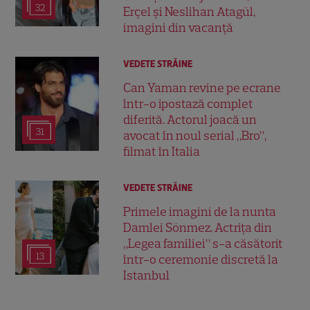
32
Erçel și Neslihan Atagül,
imagini din vacanță
VEDETE STRĂINE
Can Yaman revine pe ecrane
într-o ipostază complet
diferită. Actorul joacă un
31
avocat în noul serial „Bro”,
filmat în Italia
VEDETE STRĂINE
Primele imagini de la nunta
Damlei Sönmez. Actrița din
„Legea familiei” s-a căsătorit
13
într-o ceremonie discretă la
Istanbul