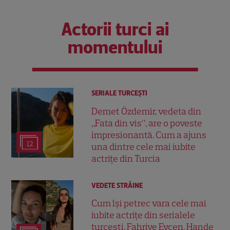
Actorii turci ai
momentului
SERIALE TURCEŞTI
Demet Özdemir, vedeta din
„Fata din vis”, are o poveste
impresionantă. Cum a ajuns
12
una dintre cele mai iubite
actrițe din Turcia
VEDETE STRĂINE
Cum își petrec vara cele mai
iubite actrițe din serialele
turcești. Fahriye Evcen, Hande