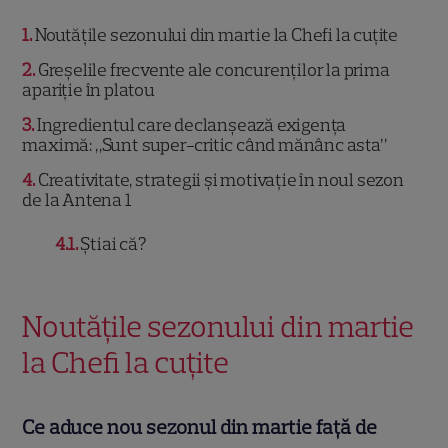
1
Noutățile sezonului din martie la Chefi la cuțite
2
Greșelile frecvente ale concurenților la prima
apariție în platou
3
Ingredientul care declanșează exigența
maximă: „Sunt super-critic când mănânc asta”
4
Creativitate, strategii și motivație în noul sezon
de la Antena 1
4.1
Știai că?
Noutățile sezonului din martie
la Chefi la cuțite
Ce aduce nou sezonul din martie față de