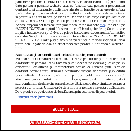
Când începe sezonul 3 din
partenere, precum si furnizorii nostri de servicii de date analitice) prelucram
date pentru a permite website-ului sa functioneze, pentru a personaliza
continutul si anunturile publicitare afisate in functie de interesele si/sau
„The Walking Dead: Dead City”
profilul dvs., pentru a va oferi functionalitati aferente retelelor de socializare
si pentru a analiza traficul pe website. Beneficiati de drepturile prevazute de
art. 15-22 din GDPR in legatura cu prelucrarea datelor cu caracter personal.
Aceste drepturi pot fi exercitate prin modalitatea indicata
aici
. Prin click pe
“ACCEPT TOATE”, acceptati folosirea tuturor Tehnologiilor de tip Cookie, care
implica inclusiv acceptul dvs. cu privire la stocarea/accesarea informatiilor
de catre Vendor-ii cu care colaboram. Prin click pe “VREAU SA MODIFIC
SETARILE INDIVIDUAL” puteti schimba preferintele in mod individual, mai
putin cele legate de cookie strict necesare pentru functionarea website-
ului.
Atât noi, cât și partenerii noștri prelucrăm datele pentru a oferi:
Măsurarea performanței reclamelor. Utilizarea profilurilor pentru selectarea
ARTICOLE PARTENERI
conținutului personalizat. Stocarea și/sau accesarea informațiilor de pe un
dispozitiv. Dezvoltarea și îmbunătățirea serviciilor. Crearea profilurilor de
conținut personalizat. Utilizarea profilurilor pentru selectarea publicității
personalizate. Crearea profilurilor pentru publicitate personalizată.
Măsurarea performanței conținutului. Înțelegerea publicului prin statistici
sau combinații de date din surse diferite. Utilizarea datelor limitate pentru a
selecta conținutul. Utilizarea de date limitate pentru a selecta publicitatea.
Câte calorii are pepenele
Date precise de geolocație și identificarea prin scanarea dispozitivului.
galben – beneficii și
Listă parteneri (furnizori)
contraindicații
ACCEPT TOATE
VREAU SA MODIFIC SETARILE INDIVIDUAL