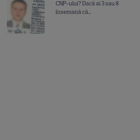
CNP-ului? Dacă ai 3 sau 8
însemană că...