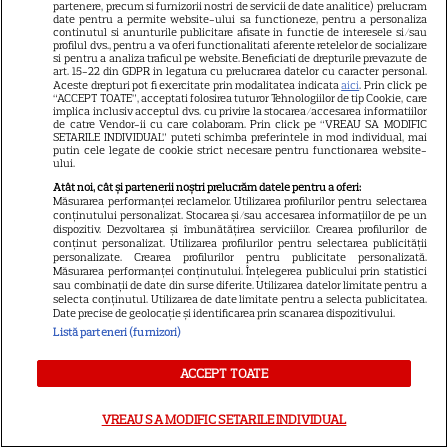
partenere, precum si furnizorii nostri de servicii de date analitice) prelucram
DISNEY PLUS
date pentru a permite website-ului sa functioneze, pentru a personaliza
continutul si anunturile publicitare afisate in functie de interesele si/sau
profilul dvs., pentru a va oferi functionalitati aferente retelelor de socializare
„Diavolul se îmbracă de la
si pentru a analiza traficul pe website. Beneficiati de drepturile prevazute de
art. 15-22 din GDPR in legatura cu prelucrarea datelor cu caracter personal.
Prada 2” s-a lansat pe Disney+.
Aceste drepturi pot fi exercitate prin modalitatea indicata
aici
. Prin click pe
Meryl Streep și Anne
“ACCEPT TOATE”, acceptati folosirea tuturor Tehnologiilor de tip Cookie, care
implica inclusiv acceptul dvs. cu privire la stocarea/accesarea informatiilor
Hathaway revin la revista
de catre Vendor-ii cu care colaboram. Prin click pe “VREAU SA MODIFIC
SETARILE INDIVIDUAL” puteti schimba preferintele in mod individual, mai
Runway
putin cele legate de cookie strict necesare pentru functionarea website-
ului.
Atât noi, cât și partenerii noștri prelucrăm datele pentru a oferi:
VEDETE STRĂINE
Măsurarea performanței reclamelor. Utilizarea profilurilor pentru selectarea
conținutului personalizat. Stocarea și/sau accesarea informațiilor de pe un
Meryl Streep, gest
dispozitiv. Dezvoltarea și îmbunătățirea serviciilor. Crearea profilurilor de
conținut personalizat. Utilizarea profilurilor pentru selectarea publicității
impresionant pentru Anne
personalizate. Crearea profilurilor pentru publicitate personalizată.
Măsurarea performanței conținutului. Înțelegerea publicului prin statistici
Hathaway și Emily Blunt la
sau combinații de date din surse diferite. Utilizarea datelor limitate pentru a
9
„Diavolul se îmbracă de la
selecta conținutul. Utilizarea de date limitate pentru a selecta publicitatea.
Date precise de geolocație și identificarea prin scanarea dispozitivului.
Prada 2”. Ce salarii ar fi primit
Listă parteneri (furnizori)
actrițele
ACCEPT TOATE
VEDETE STRĂINE
VREAU SA MODIFIC SETARILE INDIVIDUAL
Tom Holland, decizie radicală