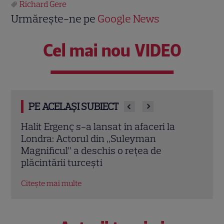
Richard Gere
Urmărește-ne pe
Google News
Cel mai nou VIDEO
PE ACELAȘI SUBIECT
O mai ții minte pe mama lui Stifler din
Jenni
„American Pie”? Jennifer Coolidge, la 64
fiica
de ani, dezvăluie greșeala pe care o
cele
regretă și astăzi
Citeș
Citește mai multe