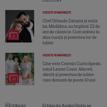
VEDETE ROMÂNEŞTI
Chef Orlando Zaharia și soția
lui, Mădălina, au împlinit 22 de
ani de căsnicie. Cum arătau în
11
ziua nunții și povestea lor de
iubire
VEDETE ROMÂNEŞTI
Cine este Cosmin Curticăpean,
soțul Laurei Cosoi. Afaceri,
vârstă și povestea de iubire
29
care durează de peste 10 ani
Echipa lui Andrei Rațiu se