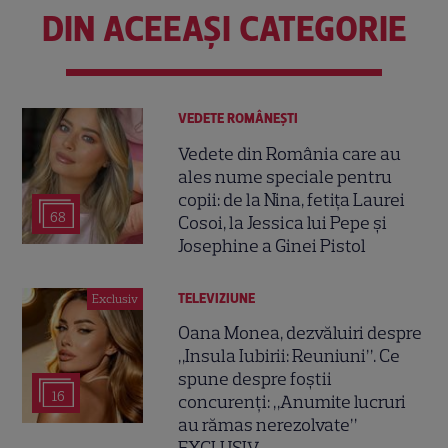
DIN ACEEAȘI CATEGORIE
VEDETE ROMÂNEŞTI
Vedete din România care au
ales nume speciale pentru
copii: de la Nina, fetița Laurei
68
Cosoi, la Jessica lui Pepe și
Josephine a Ginei Pistol
TELEVIZIUNE
Exclusiv
Oana Monea, dezvăluiri despre
„Insula Iubirii: Reuniuni”. Ce
spune despre foștii
16
concurenți: „Anumite lucruri
au rămas nerezolvate”
EXCLUSIV