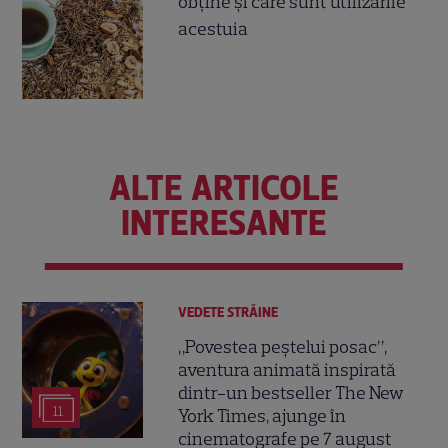
obţine şi care sunt utilizările
acestuia
ALTE ARTICOLE
INTERESANTE
VEDETE STRĂINE
„Povestea peștelui posac”,
aventura animată inspirată
dintr-un bestseller The New
11
York Times, ajunge în
cinematografe pe 7 august