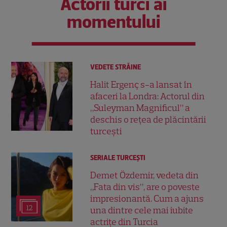
Actorii turci ai
momentului
VEDETE STRĂINE
Halit Ergenç s-a lansat în
afaceri la Londra: Actorul din
„Suleyman Magnificul” a
deschis o rețea de plăcintării
turcești
SERIALE TURCEŞTI
Demet Özdemir, vedeta din
„Fata din vis”, are o poveste
impresionantă. Cum a ajuns
12
una dintre cele mai iubite
actrițe din Turcia