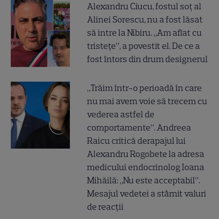
Alexandru Ciucu, fostul soț al
Alinei Sorescu, nu a fost lăsat
să intre la Nibiru. „Am aflat cu
tristețe”, a povestit el. De ce a
fost întors din drum designerul
„Trăim într-o perioadă în care
nu mai avem voie să trecem cu
vederea astfel de
comportamente”. Andreea
Raicu critică derapajul lui
Alexandru Rogobete la adresa
medicului endocrinolog Ioana
Mihăilă: „Nu este acceptabil”.
Mesajul vedetei a stârnit valuri
de reacții