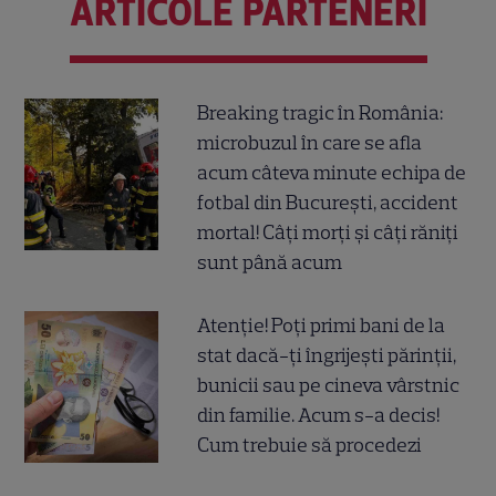
ARTICOLE PARTENERI
Breaking tragic în România:
microbuzul în care se afla
acum câteva minute echipa de
fotbal din București, accident
mortal! Câți morți și câți răniți
sunt până acum
Atenție! Poți primi bani de la
stat dacă-ți îngrijești părinții,
bunicii sau pe cineva vârstnic
din familie. Acum s-a decis!
Cum trebuie să procedezi