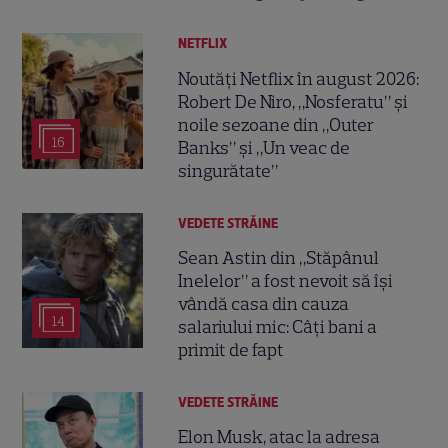
NETFLIX
Noutăți Netflix în august 2026:
Robert De Niro, „Nosferatu” și
noile sezoane din „Outer
16
Banks” și „Un veac de
singurătate”
VEDETE STRĂINE
Sean Astin din „Stăpânul
Inelelor” a fost nevoit să își
vândă casa din cauza
14
salariului mic: Câți bani a
primit de fapt
VEDETE STRĂINE
Elon Musk, atac la adresa