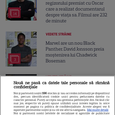
regizorului premiat cu Oscar
care a realizat documentarul
14
despre viața sa. Filmul are 232
de minute
VEDETE STRĂINE
Marvel are un nou Black
Panther. David Jonsson preia
moștenirea lui Chadwick
3
Boseman
VEDETE STRĂINE
Nouă ne pasă ca datele tale personale să rămână
Ryan Gosling este noul Ghost
confidențiale
Rider din Universul Marvel.
Noi și partenerii noștri
596
stocăm și/sau accesăm informații pe dispozitivul
dvs., precum identificatorii cookie unici pentru prelucrarea datelor cu
Anunțul făcut la Comic-Con i-
caracter personal. Puteți accepta sau gestiona preferințele dvs. făcând clic
7
a entuziasmat pe fani
mai jos, respectiv vă puteți opune utilizării unui interes legitim în orice
moment pe pagina cu politica de confidențialitate. Aceste alegeri vor fi
raportate partenerilor noștri și nu vă vor afecta navigarea.
Mai multe detalii
Noi si partenerii nostri (retelele de socializare si agentiile de publicitate