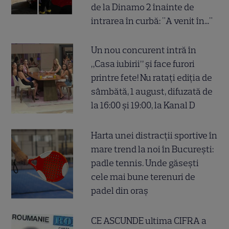
de la Dinamo 2 înainte de
intrarea în curbă: "A venit în..."
Un nou concurent intră în
„Casa iubirii” și face furori
printre fete! Nu ratați ediția de
sâmbătă, 1 august, difuzată de
la 16:00 și 19:00, la Kanal D
Harta unei distracții sportive în
mare trend la noi în București:
padle tennis. Unde găsești
cele mai bune terenuri de
padel din oraș
CE ASCUNDE ultima CIFRA a