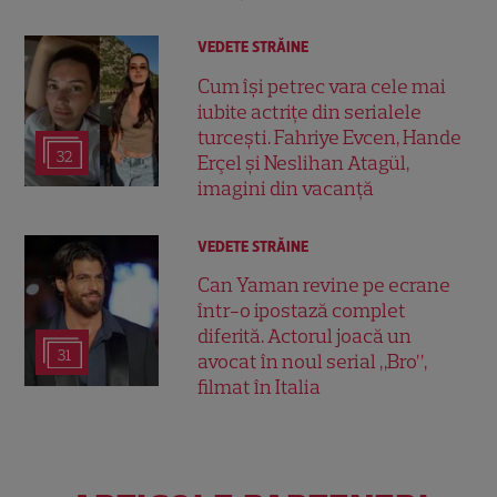
VEDETE STRĂINE
Cum își petrec vara cele mai
iubite actrițe din serialele
turcești. Fahriye Evcen, Hande
32
Erçel și Neslihan Atagül,
imagini din vacanță
VEDETE STRĂINE
Can Yaman revine pe ecrane
într-o ipostază complet
diferită. Actorul joacă un
31
avocat în noul serial „Bro”,
filmat în Italia