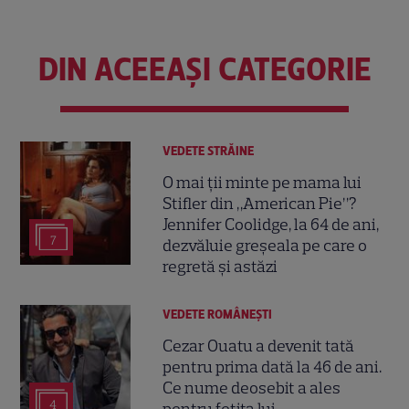
DIN ACEEAȘI CATEGORIE
VEDETE STRĂINE
O mai ții minte pe mama lui
Stifler din „American Pie”?
Jennifer Coolidge, la 64 de ani,
7
dezvăluie greșeala pe care o
regretă și astăzi
VEDETE ROMÂNEŞTI
Cezar Ouatu a devenit tată
pentru prima dată la 46 de ani.
Ce nume deosebit a ales
4