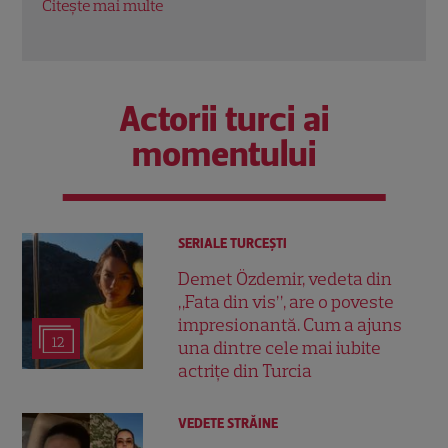
Citește mai multe
Citeș
Actorii turci ai
momentului
SERIALE TURCEŞTI
Demet Özdemir, vedeta din
„Fata din vis”, are o poveste
impresionantă. Cum a ajuns
12
una dintre cele mai iubite
actrițe din Turcia
VEDETE STRĂINE