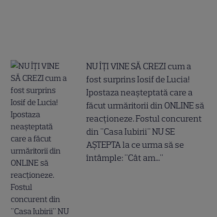
NU ÎȚI VINE SĂ CREZI cum a
fost surprins Iosif de Lucia!
Ipostaza neașteptată care a
făcut urmăritorii din ONLINE să
reacționeze. Fostul concurent
din "Casa Iubirii" NU SE
AȘTEPTA la ce urma să se
întâmple: "Cât am..."