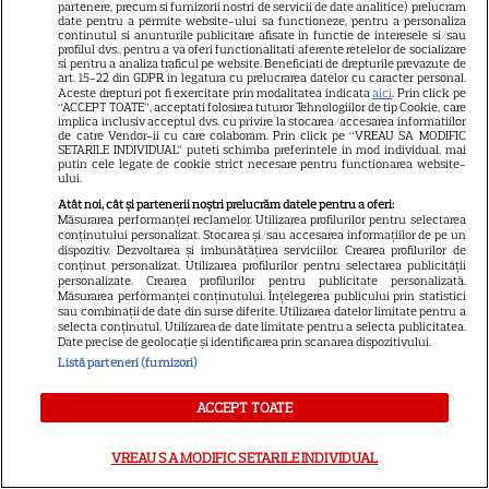
de minute
partenere, precum si furnizorii nostri de servicii de date analitice) prelucram
date pentru a permite website-ului sa functioneze, pentru a personaliza
continutul si anunturile publicitare afisate in functie de interesele si/sau
profilul dvs., pentru a va oferi functionalitati aferente retelelor de socializare
VEDETE STRĂINE
si pentru a analiza traficul pe website. Beneficiati de drepturile prevazute de
art. 15-22 din GDPR in legatura cu prelucrarea datelor cu caracter personal.
Marvel are un nou Black
Aceste drepturi pot fi exercitate prin modalitatea indicata
aici
. Prin click pe
“ACCEPT TOATE”, acceptati folosirea tuturor Tehnologiilor de tip Cookie, care
Panther. David Jonsson preia
implica inclusiv acceptul dvs. cu privire la stocarea/accesarea informatiilor
de catre Vendor-ii cu care colaboram. Prin click pe “VREAU SA MODIFIC
moștenirea lui Chadwick
SETARILE INDIVIDUAL” puteti schimba preferintele in mod individual, mai
putin cele legate de cookie strict necesare pentru functionarea website-
3
Boseman
ului.
Atât noi, cât și partenerii noștri prelucrăm datele pentru a oferi:
Măsurarea performanței reclamelor. Utilizarea profilurilor pentru selectarea
conținutului personalizat. Stocarea și/sau accesarea informațiilor de pe un
VEDETE STRĂINE
dispozitiv. Dezvoltarea și îmbunătățirea serviciilor. Crearea profilurilor de
conținut personalizat. Utilizarea profilurilor pentru selectarea publicității
Ryan Gosling este noul Ghost
personalizate. Crearea profilurilor pentru publicitate personalizată.
Măsurarea performanței conținutului. Înțelegerea publicului prin statistici
Rider din Universul Marvel.
sau combinații de date din surse diferite. Utilizarea datelor limitate pentru a
Anunțul făcut la Comic-Con i-
selecta conținutul. Utilizarea de date limitate pentru a selecta publicitatea.
Date precise de geolocație și identificarea prin scanarea dispozitivului.
7
a entuziasmat pe fani
Listă parteneri (furnizori)
ACCEPT TOATE
DISNEY PLUS
„Diavolul se îmbracă de la
VREAU SA MODIFIC SETARILE INDIVIDUAL
Prada 2” s-a lansat pe Disney+.