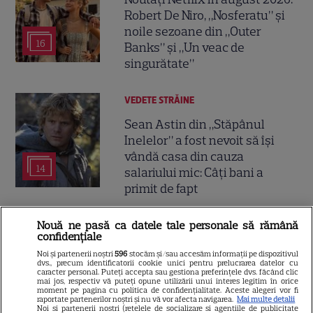
Robert De Niro, „Nosferatu” și
noile sezoane din „Outer
16
Banks” și „Un veac de
singurătate”
VEDETE STRĂINE
Sean Astin din „Stăpânul
Inelelor” a fost nevoit să își
vândă casa din cauza
14
salariului mic: Câți bani a
primit de fapt
Nouă ne pasă ca datele tale personale să rămână
VEDETE STRĂINE
confidențiale
Elon Musk, atac la adresa
Noi și partenerii noștri
596
stocăm și/sau accesăm informații pe dispozitivul
dvs., precum identificatorii cookie unici pentru prelucrarea datelor cu
regizorului premiat cu Oscar
caracter personal. Puteți accepta sau gestiona preferințele dvs. făcând clic
care a realizat documentarul
mai jos, respectiv vă puteți opune utilizării unui interes legitim în orice
moment pe pagina cu politica de confidențialitate. Aceste alegeri vor fi
14
despre viața sa. Filmul are 232
raportate partenerilor noștri și nu vă vor afecta navigarea.
Mai multe detalii
Noi si partenerii nostri (retelele de socializare si agentiile de publicitate