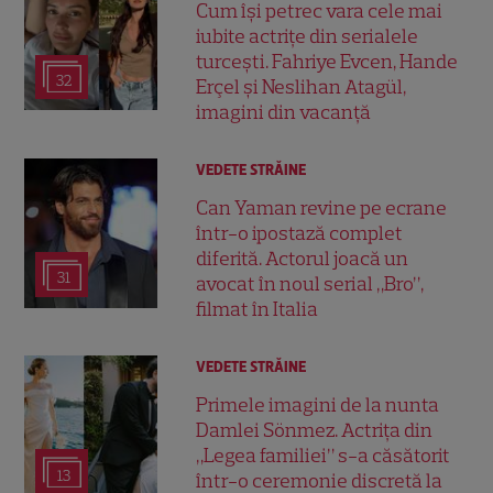
Cum își petrec vara cele mai
iubite actrițe din serialele
turcești. Fahriye Evcen, Hande
32
Erçel și Neslihan Atagül,
imagini din vacanță
VEDETE STRĂINE
Can Yaman revine pe ecrane
într-o ipostază complet
diferită. Actorul joacă un
31
avocat în noul serial „Bro”,
filmat în Italia
VEDETE STRĂINE
Primele imagini de la nunta
Damlei Sönmez. Actrița din
„Legea familiei” s-a căsătorit
13
într-o ceremonie discretă la