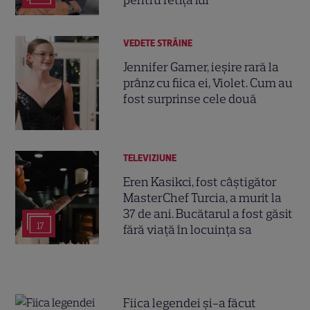
pentru fetița lui
VEDETE STRĂINE
Jennifer Garner, ieșire rară la
prânz cu fiica ei, Violet. Cum au
fost surprinse cele două
TELEVIZIUNE
Eren Kasikci, fost câștigător
MasterChef Turcia, a murit la
37 de ani. Bucătarul a fost găsit
17
fără viață în locuința sa
Fiica legendei și-a făcut