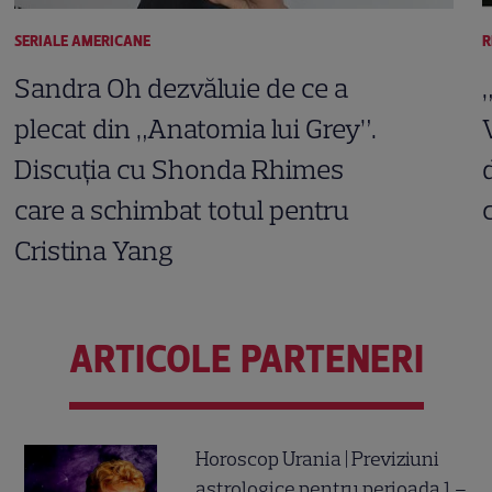
SERIALE AMERICANE
R
Sandra Oh dezvăluie de ce a
plecat din „Anatomia lui Grey”.
Discuția cu Shonda Rhimes
care a schimbat totul pentru
Cristina Yang
ARTICOLE PARTENERI
Horoscop Urania | Previziuni
astrologice pentru perioada 1 –