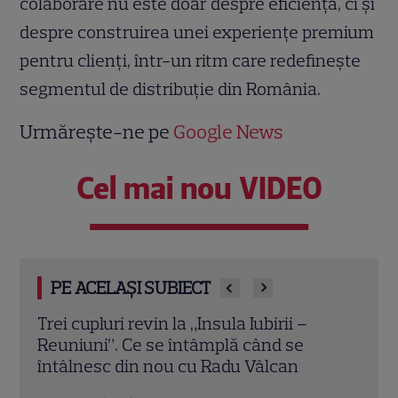
colaborare nu este doar despre eficiență, ci și
despre construirea unei experiențe premium
pentru clienți, într-un ritm care redefinește
segmentul de distribuție din România.
Urmărește-ne pe
Google News
Cel mai nou VIDEO
PE ACELAȘI SUBIECT
Cheloo, declarație neașteptată înainte
Amen
de Asia Express: „Cred că e singura
PRO 
chestie la care m-am gândit”
cont