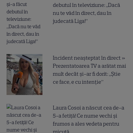
debutul în televiziune: „Dacă
nu te văd în direct, dau în
judecată Liga!”
Incident neașteptat în direct »
Prezentatoarea TV a arătat mai
mult decât și-ar fi dorit: „Știe
ce face, e cu intenție”
Laura Cosoi a născut cea de-a
5-a fetiță! Ce nume vechi și
frumos a ales vedeta pentru
micuță