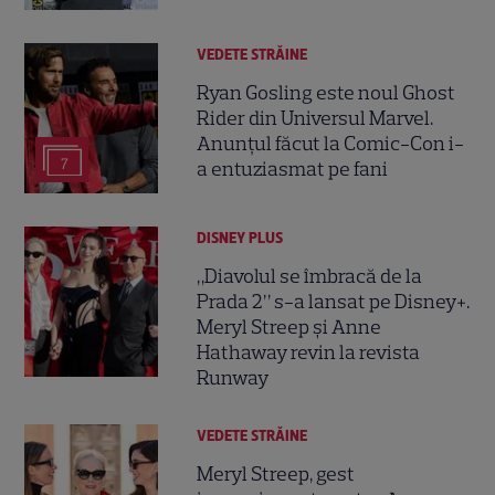
VEDETE STRĂINE
Ryan Gosling este noul Ghost
Rider din Universul Marvel.
Anunțul făcut la Comic-Con i-
7
a entuziasmat pe fani
DISNEY PLUS
„Diavolul se îmbracă de la
Prada 2” s-a lansat pe Disney+.
Meryl Streep și Anne
Hathaway revin la revista
Runway
VEDETE STRĂINE
Meryl Streep, gest