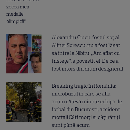
Alexandru Ciucu, fostul soț al
Alinei Sorescu, nu a fost lăsat
să intre la Nibiru. „Am aflat cu
tristețe”, a povestit el. De ce a
fost întors din drum designerul
Breaking tragic în România:
microbuzul în care se afla
acum câteva minute echipa de
fotbal din București, accident
mortal! Câți morți și câți răniți
sunt până acum