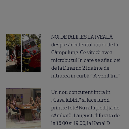
NOI DETALII IES LA IVEALĂ
despre accidentul rutier de la
Câmpulung. Ce viteză avea
microbuzul în care se aflau cei
de la Dinamo 2 înainte de
intrarea în curbă: "A venit în..."
Un nou concurent intră în
„Casa iubirii” și face furori
printre fete! Nu ratați ediția de
sâmbătă, 1 august, difuzată de
la 16:00 și 19:00, la Kanal D