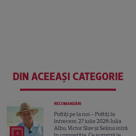
DIN ACEEAȘI CATEGORIE
RECOMANDĂRI
Poftiți pe la noi – Poftiți la
întrecere, 27 iulie 2026: Iulia
Albu, Victor Slav și Selina intră
9
în competiție. Ce surpriză le