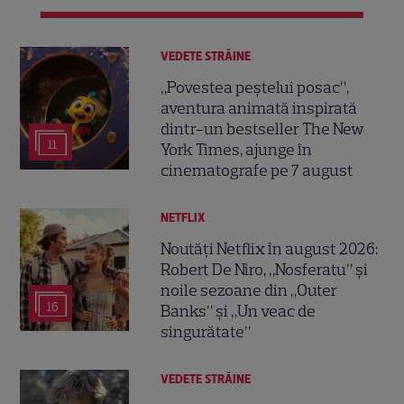
VEDETE STRĂINE
„Povestea peștelui posac”,
aventura animată inspirată
dintr-un bestseller The New
11
York Times, ajunge în
cinematografe pe 7 august
NETFLIX
Noutăți Netflix în august 2026:
Robert De Niro, „Nosferatu” și
noile sezoane din „Outer
16
Banks” și „Un veac de
singurătate”
VEDETE STRĂINE