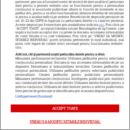
apare filmul pe SkyShowtime
partenere, precum si furnizorii nostri de servicii de date analitice) prelucram
date pentru a permite website-ului sa functioneze, pentru a personaliza
continutul si anunturile publicitare afisate in functie de interesele si/sau
profilul dvs., pentru a va oferi functionalitati aferente retelelor de socializare
si pentru a analiza traficul pe website. Beneficiati de drepturile prevazute de
PRIME VIDEO
art. 15-22 din GDPR in legatura cu prelucrarea datelor cu caracter personal.
Aceste drepturi pot fi exercitate prin modalitatea indicata
aici
. Prin click pe
Jamie Campbell Bower, starul
“ACCEPT TOATE”, acceptati folosirea tuturor Tehnologiilor de tip Cookie, care
implica inclusiv acceptul dvs. cu privire la stocarea/accesarea informatiilor
din „Stranger Things”, intră în
de catre Vendor-ii cu care colaboram. Prin click pe “VREAU SA MODIFIC
universul „Stăpânul Inelelor”.
SETARILE INDIVIDUAL” puteti schimba preferintele in mod individual, mai
putin cele legate de cookie strict necesare pentru functionarea website-
9
Ce rol legendar va interpreta în
ului.
sezonul 3
Atât noi, cât și partenerii noștri prelucrăm datele pentru a oferi:
Măsurarea performanței reclamelor. Utilizarea profilurilor pentru selectarea
conținutului personalizat. Stocarea și/sau accesarea informațiilor de pe un
dispozitiv. Dezvoltarea și îmbunătățirea serviciilor. Crearea profilurilor de
NETFLIX
conținut personalizat. Utilizarea profilurilor pentru selectarea publicității
personalizate. Crearea profilurilor pentru publicitate personalizată.
„Palatul de Est”, noul fenomen
Măsurarea performanței conținutului. Înțelegerea publicului prin statistici
sau combinații de date din surse diferite. Utilizarea datelor limitate pentru a
coreean de pe Netflix: Regele
selecta conținutul. Utilizarea de date limitate pentru a selecta publicitatea.
Date precise de geolocație și identificarea prin scanarea dispozitivului.
blestemat, fantomele și
Listă parteneri (furnizori)
5
exorcistul care sfidează
moartea
ACCEPT TOATE
VREAU SA MODIFIC SETARILE INDIVIDUAL