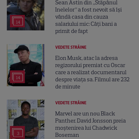
Sean Astin din „Stăpânul
Inelelor” a fost nevoit să își
vândă casa din cauza
14
salariului mic: Câți bani a
primit de fapt
VEDETE STRĂINE
Elon Musk, atac la adresa
regizorului premiat cu Oscar
care a realizat documentarul
14
despre viața sa. Filmul are 232
de minute
VEDETE STRĂINE
Marvel are un nou Black
Panther. David Jonsson preia
moștenirea lui Chadwick
3
Boseman