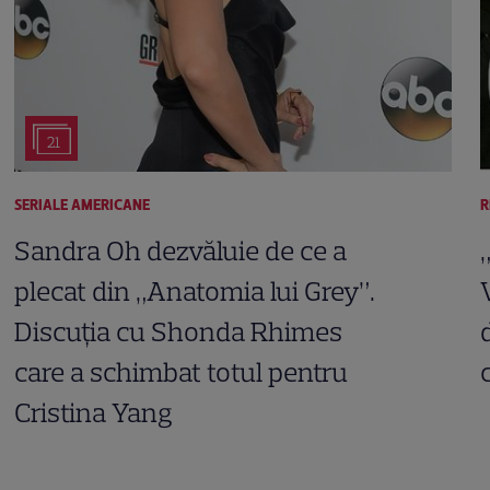
21
SERIALE AMERICANE
R
Sandra Oh dezvăluie de ce a
plecat din „Anatomia lui Grey”.
Discuția cu Shonda Rhimes
care a schimbat totul pentru
Cristina Yang