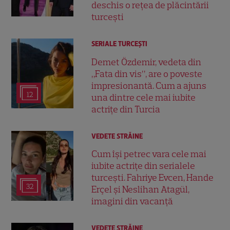
deschis o rețea de plăcintării
turcești
SERIALE TURCEŞTI
Demet Özdemir, vedeta din
„Fata din vis”, are o poveste
impresionantă. Cum a ajuns
12
una dintre cele mai iubite
actrițe din Turcia
VEDETE STRĂINE
Cum își petrec vara cele mai
iubite actrițe din serialele
turcești. Fahriye Evcen, Hande
32
Erçel și Neslihan Atagül,
imagini din vacanță
VEDETE STRĂINE