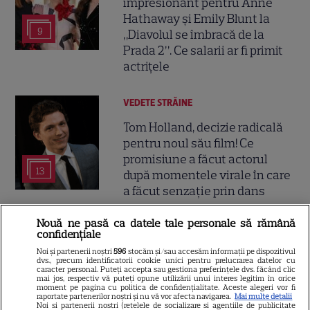
impresionant pentru Anne
Hathaway și Emily Blunt la
9
„Diavolul se îmbracă de la
Prada 2”. Ce salarii ar fi primit
actrițele
VEDETE STRĂINE
Tom Holland, decizie radicală
pentru noul său film! Ce
promisiune a făcut actorul
13
după momentele virale în care
a făcut senzație prin dans
Nouă ne pasă ca datele tale personale să rămână
SKYSHOWTIME
confidențiale
Scarlett Johansson și Kristin
Noi și partenerii noștri
596
stocăm și/sau accesăm informații pe dispozitivul
dvs., precum identificatorii cookie unici pentru prelucrarea datelor cu
Scott Thomas, din nou mamă
caracter personal. Puteți accepta sau gestiona preferințele dvs. făcând clic
mai jos, respectiv vă puteți opune utilizării unui interes legitim în orice
și fiică pe ecran în „My
moment pe pagina cu politica de confidențialitate. Aceste alegeri vor fi
13
raportate partenerilor noștri și nu vă vor afecta navigarea.
Mai multe detalii
Mother's Wedding”. Când
Noi si partenerii nostri (retelele de socializare si agentiile de publicitate