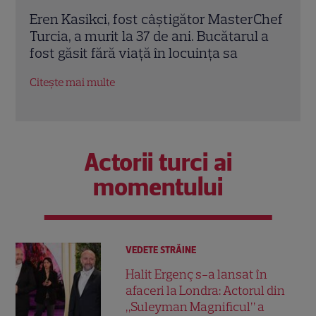
rChef
Trei cupluri revin la „Insula Iubirii –
Chel
l a
Reuniuni”. Ce se întâmplă când se
de A
întâlnesc din nou cu Radu Vâlcan
ches
Citește mai multe
Citeș
Actorii turci ai
momentului
VEDETE STRĂINE
Halit Ergenç s-a lansat în
afaceri la Londra: Actorul din
„Suleyman Magnificul” a