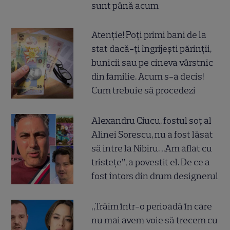
sunt până acum
Atenție! Poți primi bani de la
stat dacă-ți îngrijești părinții,
bunicii sau pe cineva vârstnic
din familie. Acum s-a decis!
Cum trebuie să procedezi
Alexandru Ciucu, fostul soț al
Alinei Sorescu, nu a fost lăsat
să intre la Nibiru. „Am aflat cu
tristețe”, a povestit el. De ce a
fost întors din drum designerul
„Trăim într-o perioadă în care
nu mai avem voie să trecem cu