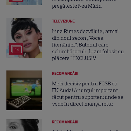
pregătește Nea Mărin
TELEVIZIUNE
Irina Rimes dezvăluie „arma”
din noul sezon „Vocea
României”. Butonul care
14
schimbă jocul: „L-am folosit cu
plăcere” EXCLUSIV
RECOMANDĂRI
Meci decisiv pentru FCSB cu
FK Auda! Anunțul important
făcut pentru suporteri: unde se
vede în direct manșa retur
RECOMANDĂRI