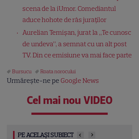
scena de la iUmor. Comediantul
aduce hohote de râs juraților
Aurelian Temișan, jurat la „Te cunosc
de undeva”, a semnat cu un alt post
TV. Din ce emisiune va mai face parte
Bursucu
Roata norocului
Urmărește-ne pe
Google News
Cel mai nou VIDEO
PE ACELAȘI SUBIECT