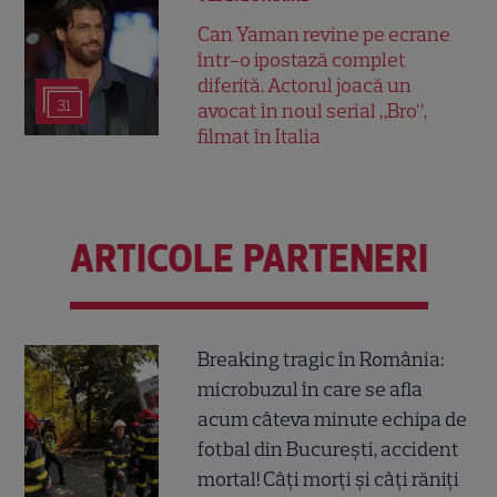
Can Yaman revine pe ecrane
într-o ipostază complet
diferită. Actorul joacă un
31
avocat în noul serial „Bro”,
filmat în Italia
ARTICOLE PARTENERI
Breaking tragic în România:
microbuzul în care se afla
acum câteva minute echipa de
fotbal din București, accident
mortal! Câți morți și câți răniți