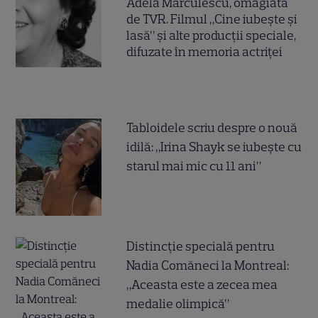
Adela Mărculescu, omagiată
de TVR. Filmul „Cine iubește și
lasă” și alte producții speciale,
difuzate în memoria actriței
Tabloidele scriu despre o nouă
idilă: „Irina Shayk se iubește cu
starul mai mic cu 11 ani”
Distincție specială pentru
Nadia Comăneci la Montreal:
„Aceasta este a zecea mea
medalie olimpică”