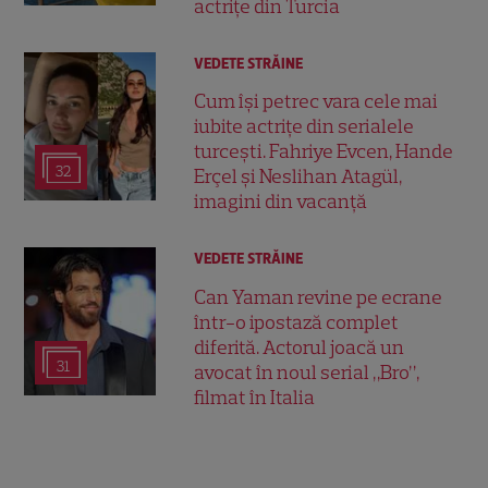
actrițe din Turcia
VEDETE STRĂINE
Cum își petrec vara cele mai
iubite actrițe din serialele
turcești. Fahriye Evcen, Hande
32
Erçel și Neslihan Atagül,
imagini din vacanță
VEDETE STRĂINE
Can Yaman revine pe ecrane
într-o ipostază complet
diferită. Actorul joacă un
31
avocat în noul serial „Bro”,
filmat în Italia