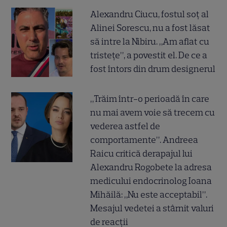
Alexandru Ciucu, fostul soț al
Alinei Sorescu, nu a fost lăsat
să intre la Nibiru. „Am aflat cu
tristețe”, a povestit el. De ce a
fost întors din drum designerul
„Trăim într-o perioadă în care
nu mai avem voie să trecem cu
vederea astfel de
comportamente”. Andreea
Raicu critică derapajul lui
Alexandru Rogobete la adresa
medicului endocrinolog Ioana
Mihăilă: „Nu este acceptabil”.
Mesajul vedetei a stârnit valuri
de reacții