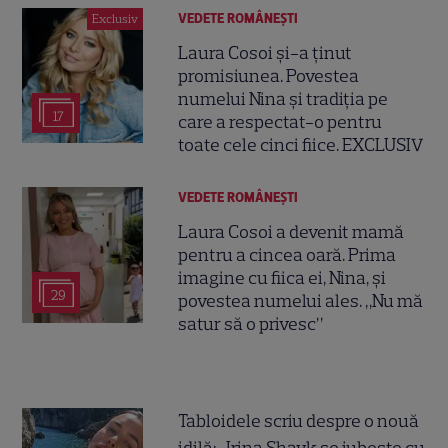
VEDETE ROMÂNEŞTI
Exclusiv
Laura Cosoi și-a ținut
promisiunea. Povestea
numelui Nina și tradiția pe
17
care a respectat-o pentru
toate cele cinci fiice. EXCLUSIV
VEDETE ROMÂNEŞTI
Laura Cosoi a devenit mamă
pentru a cincea oară. Prima
imagine cu fiica ei, Nina, și
29
povestea numelui ales. „Nu mă
satur să o privesc”
Tabloidele scriu despre o nouă