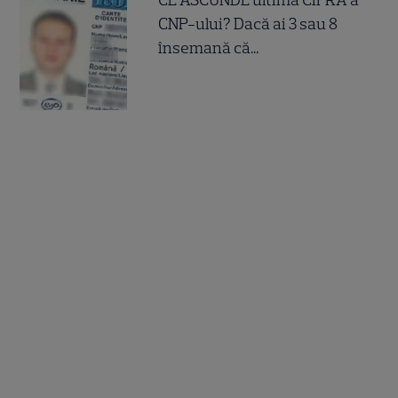
CNP-ului? Dacă ai 3 sau 8
însemană că...