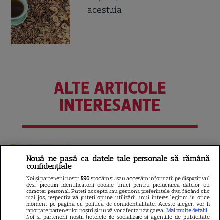
acestuia
ALTE ARTICOLE
INTERESANTE
NETFLIX
Nouă ne pasă ca datele tale personale să rămână
Noutăți Netflix în august 2026:
confidențiale
Robert De Niro, „Nosferatu” și
Noi și partenerii noștri
596
stocăm și/sau accesăm informații pe dispozitivul
dvs., precum identificatorii cookie unici pentru prelucrarea datelor cu
noile sezoane din „Outer
caracter personal. Puteți accepta sau gestiona preferințele dvs. făcând clic
16
mai jos, respectiv vă puteți opune utilizării unui interes legitim în orice
Banks” și „Un veac de
moment pe pagina cu politica de confidențialitate. Aceste alegeri vor fi
singurătate”
raportate partenerilor noștri și nu vă vor afecta navigarea.
Mai multe detalii
Noi si partenerii nostri (retelele de socializare si agentiile de publicitate