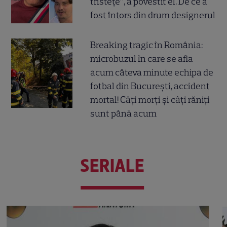
tristețe”, a povestit el. De ce a
fost întors din drum designerul
Breaking tragic în România:
microbuzul în care se afla
acum câteva minute echipa de
fotbal din București, accident
mortal! Câți morți și câți răniți
sunt până acum
SERIALE