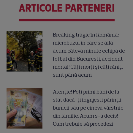
ARTICOLE PARTENERI
Breaking tragic în România:
microbuzul în care se afla
acum câteva minute echipa de
fotbal din București, accident
mortal! Câți morți și câți răniți
sunt până acum
Atenție! Poți primi bani de la
stat dacă-ți îngrijești părinții,
bunicii sau pe cineva vârstnic
din familie. Acum s-a decis!
Cum trebuie să procedezi