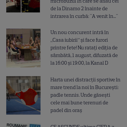
microbuzul în care se aflau cei
de la Dinamo 2 înainte de
intrarea în curbă: "A venit în..."
Un nou concurent intră în
„Casa iubirii” și face furori
printre fete! Nu ratați ediția de
sâmbătă, 1 august, difuzată de
la 16:00 și 19:00, la Kanal D
Harta unei distracții sportive în
mare trend la noi în București:
padle tennis. Unde găsești
cele mai bune terenuri de
padel din oraș
CE ASCUNDE ultima CIFRA a