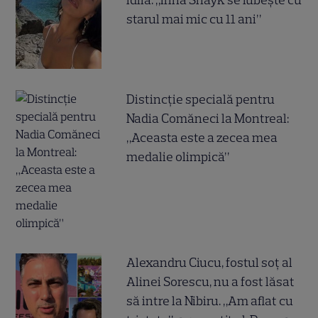
idilă: „Irina Shayk se iubește cu
starul mai mic cu 11 ani”
Distincție specială pentru
Nadia Comăneci la Montreal:
„Aceasta este a zecea mea
medalie olimpică”
Alexandru Ciucu, fostul soț al
Alinei Sorescu, nu a fost lăsat
să intre la Nibiru. „Am aflat cu