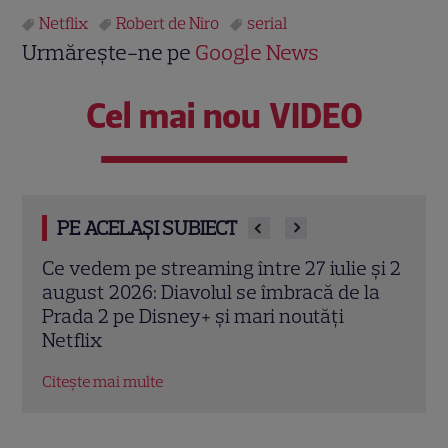
Netflix
Robert de Niro
serial
Urmărește-ne pe
Google News
Cel mai nou VIDEO
PE ACELAȘI SUBIECT
 și 2
Josh Hartnett revine pe Netflix în
Kevi
la
thrillerul „Below”! Noutăți majore despre
„72 
premiile Emmy și noul serial Dan Brown
corp
petr
Citește mai multe
Citeș