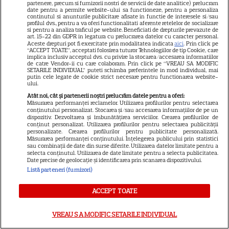
partenere, precum si furnizorii nostri de servicii de date analitice) prelucram
date pentru a permite website-ului sa functioneze, pentru a personaliza
continutul si anunturile publicitare afisate in functie de interesele si/sau
VEDETE STRĂINE
profilul dvs., pentru a va oferi functionalitati aferente retelelor de socializare
si pentru a analiza traficul pe website. Beneficiati de drepturile prevazute de
Marvel are un nou Black
art. 15-22 din GDPR in legatura cu prelucrarea datelor cu caracter personal.
Aceste drepturi pot fi exercitate prin modalitatea indicata
aici
. Prin click pe
Panther. David Jonsson preia
“ACCEPT TOATE”, acceptati folosirea tuturor Tehnologiilor de tip Cookie, care
implica inclusiv acceptul dvs. cu privire la stocarea/accesarea informatiilor
moștenirea lui Chadwick
de catre Vendor-ii cu care colaboram. Prin click pe “VREAU SA MODIFIC
3
Boseman
SETARILE INDIVIDUAL” puteti schimba preferintele in mod individual, mai
putin cele legate de cookie strict necesare pentru functionarea website-
ului.
Atât noi, cât și partenerii noștri prelucrăm datele pentru a oferi:
VEDETE STRĂINE
Măsurarea performanței reclamelor. Utilizarea profilurilor pentru selectarea
conținutului personalizat. Stocarea și/sau accesarea informațiilor de pe un
dispozitiv. Dezvoltarea și îmbunătățirea serviciilor. Crearea profilurilor de
Ryan Gosling este noul Ghost
conținut personalizat. Utilizarea profilurilor pentru selectarea publicității
Rider din Universul Marvel.
personalizate. Crearea profilurilor pentru publicitate personalizată.
Măsurarea performanței conținutului. Înțelegerea publicului prin statistici
Anunțul făcut la Comic-Con i-
sau combinații de date din surse diferite. Utilizarea datelor limitate pentru a
7
selecta conținutul. Utilizarea de date limitate pentru a selecta publicitatea.
a entuziasmat pe fani
Date precise de geolocație și identificarea prin scanarea dispozitivului.
Listă parteneri (furnizori)
DISNEY PLUS
ACCEPT TOATE
„Diavolul se îmbracă de la
VREAU SA MODIFIC SETARILE INDIVIDUAL
Prada 2” s-a lansat pe Disney+.
Meryl Streep și Anne