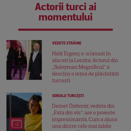
Actorii turci ai
momentului
VEDETE STRĂINE
Halit Ergenç s-a lansat în
afaceri la Londra: Actorul din
„Suleyman Magnificul” a
deschis o rețea de plăcintării
turcești
SERIALE TURCEŞTI
Demet Özdemir, vedeta din
„Fata din vis”, are o poveste
impresionantă. Cum a ajuns
12
una dintre cele mai iubite