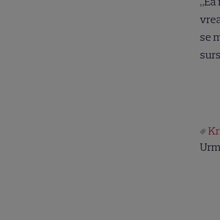
„Ea 
vrea
se m
surs
Kr
Urm