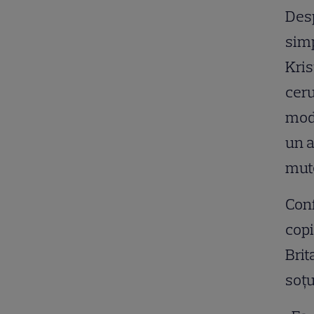
Desp
simp
Kris
ceru
mode
un a
mute
Conf
copi
Brit
soțu