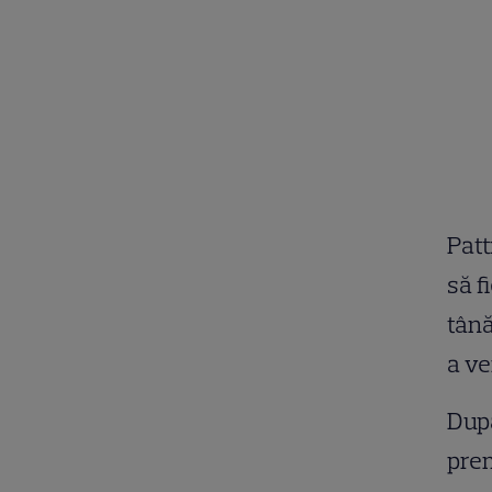
Patt
să f
tână
a ve
După
prem