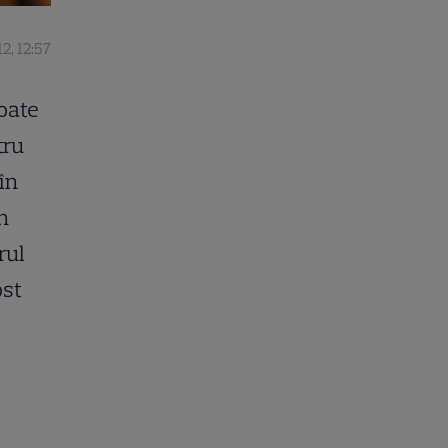
2, 12:57
poate
tru
în
În
rul
ost