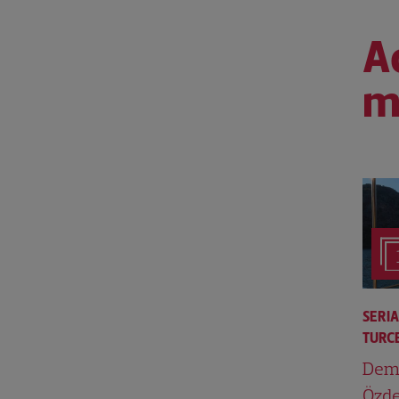
Ac
m
SERI
TURCE
Dem
Özde