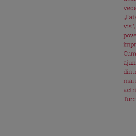
vede
„Fat
vis”,
pove
impr
Cum
ajun
dint
mai 
actri
Turc