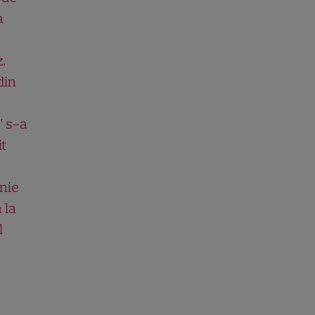
a
.
din
” s-a
it
nie
 la
l