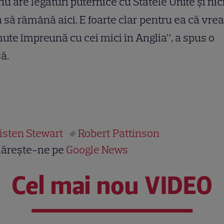
nu are legături puternice cu Statele Unite și nic
 să rămână aici. E foarte clar pentru ea că vrea
ute împreună cu cei mici în Anglia”, a spus o
ă.
isten Stewart
Robert Pattinson
ărește-ne pe
Google News
Cel mai nou VIDEO