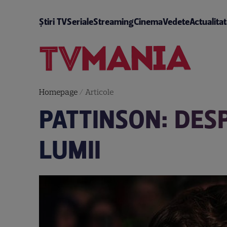
Știri TV
Seriale
Streaming
Cinema
Vedete
Actualita
Homepage
/
Articole
PATTINSON: DES
LUMII