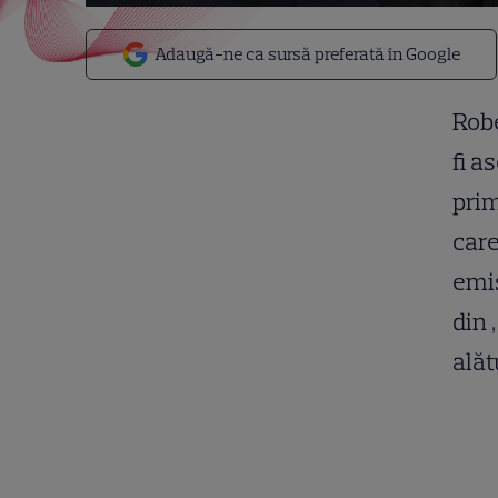
Adaugă-ne ca sursă preferată în Google
Robe
fi a
prim
care
emis
din 
alăt