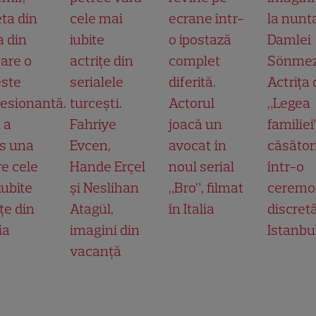
ta din
cele mai
ecrane într-
la nunt
a din
iubite
o ipostază
Damlei
 are o
actrițe din
complet
Sönmez
ste
serialele
diferită.
Actrița 
esionantă.
turcești.
Actorul
„Legea
 a
Fahriye
joacă un
familiei
s una
Evcen,
avocat în
căsător
re cele
Hande Erçel
noul serial
într-o
iubite
și Neslihan
„Bro”, filmat
ceremo
țe din
Atagül,
în Italia
discretă
ia
imagini din
Istanbu
vacanță