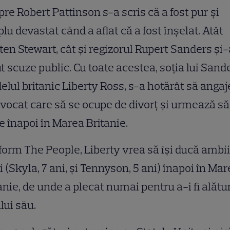
re Robert Pattinson s-a scris că a fost pur și
lu devastat când a aflat că a fost înșelat. Atât
ten Stewart, cât și regizorul Rupert Sanders și
t scuze public. Cu toate acestea, soția lui Sand
lul britanic Liberty Ross, s-a hotărât să anga
vocat care să se ocupe de divorț și urmează să
 înapoi în Marea Britanie.
orm The People, Liberty vrea să își ducă ambii
i (Skyla, 7 ani, și Tennyson, 5 ani) înapoi în Ma
anie, de unde a plecat numai pentru a-i fi alătur
lui său.