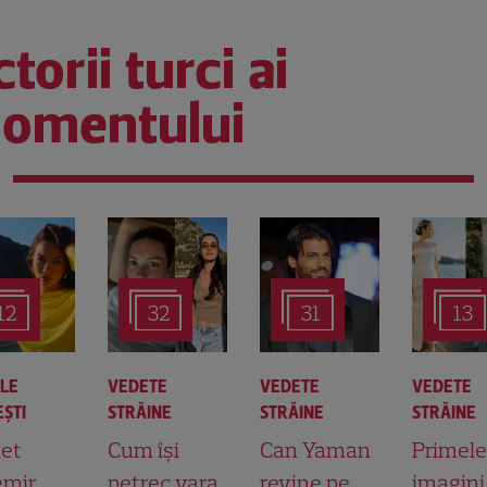
torii turci ai
omentului
12
32
31
13
ALE
VEDETE
VEDETE
VEDETE
ŞTI
STRĂINE
STRĂINE
STRĂINE
et
Cum își
Can Yaman
Primele
mir,
petrec vara
revine pe
imagini