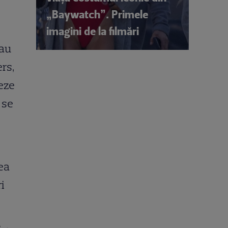
„Baywatch”. Primele
imagini de la filmări
-au
ers,
jeze
 se
rea
i