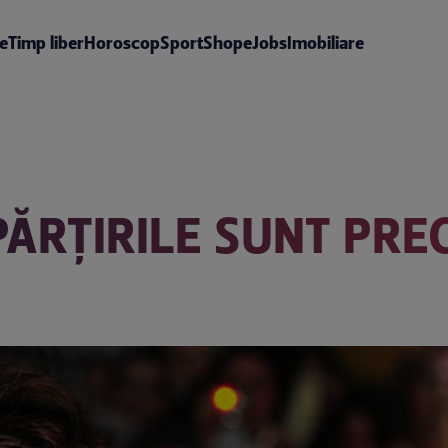
te
Timp liber
Horoscop
Sport
Shop
eJobs
Imobiliare
PĂRȚIRILE SUNT PRE