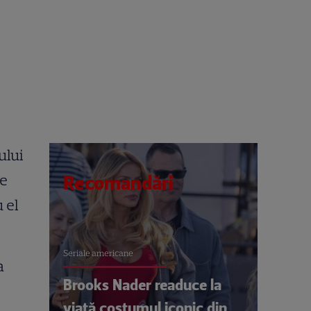
ului
ce
Recomandări
 el
Seriale americane
a
Brooks Nader readuce la
viață costumul iconic din