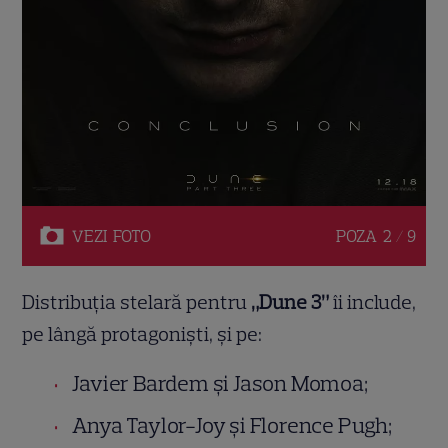
VEZI
FOTO
POZA
2 / 9
Distribuția stelară pentru
„Dune 3”
îi include,
pe lângă protagoniști, și pe:
Javier Bardem și Jason Momoa;
Anya Taylor-Joy și Florence Pugh;