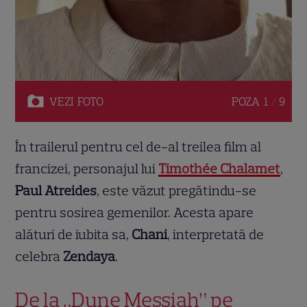
VEZI
FOTO
POZA
1 / 9
În trailerul pentru cel de-al treilea film al
francizei, personajul lui
Timothée Chalamet
,
Paul Atreides
, este văzut pregătindu-se
pentru sosirea gemenilor. Acesta apare
alături de iubita sa,
Chani
, interpretată de
celebra
Zendaya
.
De la „Dune Messiah” pe