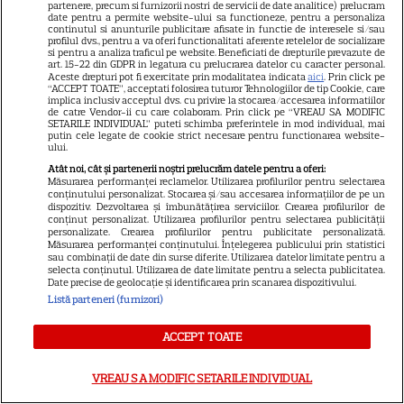
partenere, precum si furnizorii nostri de servicii de date analitice) prelucram
date pentru a permite website-ului sa functioneze, pentru a personaliza
continutul si anunturile publicitare afisate in functie de interesele si/sau
profilul dvs., pentru a va oferi functionalitati aferente retelelor de socializare
Ghidul udării corecte pe timp
si pentru a analiza traficul pe website. Beneficiati de drepturile prevazute de
art. 15-22 din GDPR in legatura cu prelucrarea datelor cu caracter personal.
de caniculă: când, cât şi cum
Aceste drepturi pot fi exercitate prin modalitatea indicata
aici
. Prin click pe
“ACCEPT TOATE”, acceptati folosirea tuturor Tehnologiilor de tip Cookie, care
udăm plantele
implica inclusiv acceptul dvs. cu privire la stocarea/accesarea informatiilor
de catre Vendor-ii cu care colaboram. Prin click pe “VREAU SA MODIFIC
SETARILE INDIVIDUAL” puteti schimba preferintele in mod individual, mai
putin cele legate de cookie strict necesare pentru functionarea website-
ului.
Atât noi, cât și partenerii noștri prelucrăm datele pentru a oferi:
Măsurarea performanței reclamelor. Utilizarea profilurilor pentru selectarea
conținutului personalizat. Stocarea și/sau accesarea informațiilor de pe un
dispozitiv. Dezvoltarea și îmbunătățirea serviciilor. Crearea profilurilor de
ALTE ARTICOLE
conținut personalizat. Utilizarea profilurilor pentru selectarea publicității
personalizate. Crearea profilurilor pentru publicitate personalizată.
Măsurarea performanței conținutului. Înțelegerea publicului prin statistici
INTERESANTE
sau combinații de date din surse diferite. Utilizarea datelor limitate pentru a
selecta conținutul. Utilizarea de date limitate pentru a selecta publicitatea.
Date precise de geolocație și identificarea prin scanarea dispozitivului.
Listă parteneri (furnizori)
ACCEPT TOATE
NETFLIX
Noutăți Netflix în august 2026:
VREAU SA MODIFIC SETARILE INDIVIDUAL
Robert De Niro, „Nosferatu” și