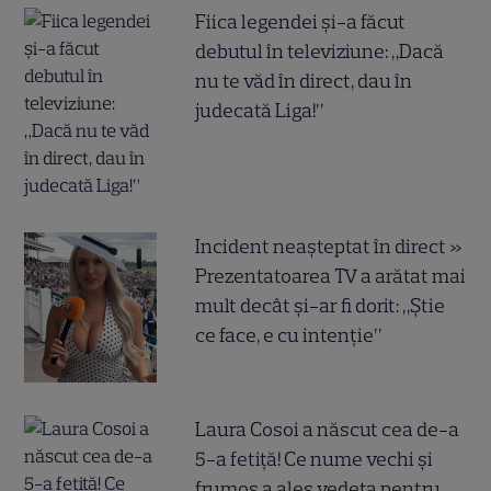
Fiica legendei și-a făcut
debutul în televiziune: „Dacă
nu te văd în direct, dau în
judecată Liga!”
Incident neașteptat în direct »
Prezentatoarea TV a arătat mai
mult decât și-ar fi dorit: „Știe
ce face, e cu intenție”
Laura Cosoi a născut cea de-a
5-a fetiță! Ce nume vechi și
frumos a ales vedeta pentru