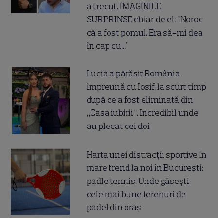
a trecut. IMAGINILE
SURPRINSE chiar de el: "Noroc
că a fost pomul. Era să-mi dea
în cap cu..."
Lucia a părăsit România
împreună cu Iosif, la scurt timp
după ce a fost eliminată din
„Casa iubirii”. Incredibil unde
au plecat cei doi
Harta unei distracții sportive în
mare trend la noi în București:
padle tennis. Unde găsești
cele mai bune terenuri de
padel din oraș