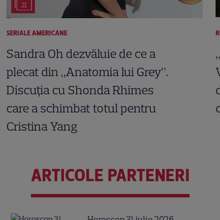
21
SERIALE AMERICANE
R
Sandra Oh dezvăluie de ce a
plecat din „Anatomia lui Grey”.
Discuția cu Shonda Rhimes
care a schimbat totul pentru
Cristina Yang
ARTICOLE PARTENERI
Horoscop 31 iulie 2026.