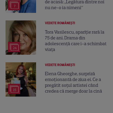
de acasă: „Legătura dintre noi
7
nu ne-o ia nimeni”
VEDETE ROMÂNEŞTI
Tora Vasilescu, apariție rară la
75 de ani. Drama din
adolescență care i-a schimbat
24
viața
VEDETE ROMÂNEŞTI
Elena Gheorghe, surpriză
emoționantă de ziua ei. Ce a
pregătit soțul artistei când
15
credea că merge doar la cină