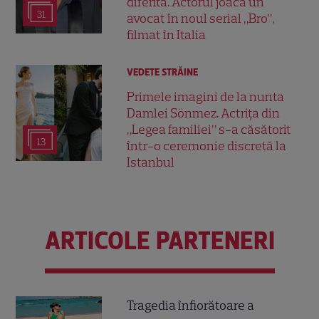
diferită. Actorul joacă un
31
avocat în noul serial „Bro”,
filmat în Italia
VEDETE STRĂINE
Primele imagini de la nunta
Damlei Sönmez. Actrița din
„Legea familiei” s-a căsătorit
13
într-o ceremonie discretă la
Istanbul
ARTICOLE PARTENERI
Tragedia înfiorătoare a