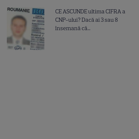
CE ASCUNDE ultima CIFRA a
CNP-ului? Dacă ai 3 sau 8
însemană că...