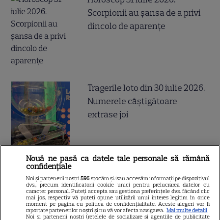
Scorpionii au șansa de a privi
dincolo de aparențe
Tragerile loto din 30 iulie 2026.
Numerele câştigătoare
extrase joi
Nouă ne pasă ca datele tale personale să rămână
confidențiale
De ce să nu arunci semințele
Noi și partenerii noștri
596
stocăm și/sau accesăm informații pe dispozitivul
de la pepenele roșu – ce
dvs., precum identificatorii cookie unici pentru prelucrarea datelor cu
caracter personal. Puteți accepta sau gestiona preferințele dvs. făcând clic
beneficii au
mai jos, respectiv vă puteți opune utilizării unui interes legitim în orice
moment pe pagina cu politica de confidențialitate. Aceste alegeri vor fi
raportate partenerilor noștri și nu vă vor afecta navigarea.
Mai multe detalii
Noi si partenerii nostri (retelele de socializare si agentiile de publicitate