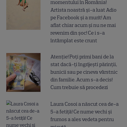
momentului în România!
Artista noastră și-a luat Adio
pe Facebook și a murit! Am
aflat chiar acum și nu ne mai
revenim din șoc! Ce i s-a
întâmplat este crunt
Atenție! Poți primi bani de la
stat dacă-ți îngrijești părinții,
bunicii sau pe cineva vârstnic
din familie. Acum s-a decis!
Cum trebuie să procedezi
Laura Cosoi a născut cea de-a
5-a fetiță! Ce nume vechi și
frumos a ales vedeta pentru
micuță