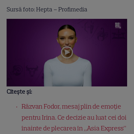
Sursă foto: Hepta – Profimedia
Citește și:
Răzvan Fodor, mesaj plin de emoție
pentru Irina. Ce decizie au luat cei doi
înainte de plecarea în „Asia Express”