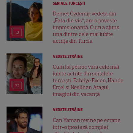
SERIALE TURCEŞTI
Demet Özdemir, vedeta din
„Fata din vis”, are o poveste
impresionantă. Cum a ajuns
12
una dintre cele mai iubite
actrițe din Turcia
VEDETE STRĂINE
Cum își petrec vara cele mai
iubite actrițe din serialele
turcești. Fahriye Evcen, Hande
32
Erçel și Neslihan Atagül,
imagini din vacanță
VEDETE STRĂINE
Can Yaman revine pe ecrane
într-o ipostază complet