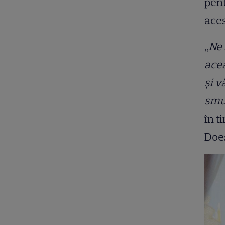
pent
aces
„
Ne 
acea
și v
smul
în t
Doe