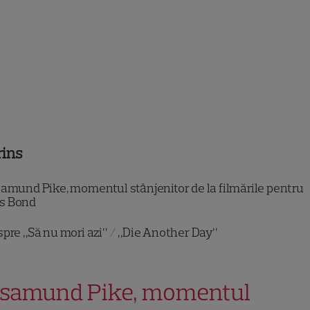
rins
amund Pike, momentul stânjenitor de la filmările pentru
s Bond
pre „Să nu mori azi” / „Die Another Day”
samund Pike, momentul