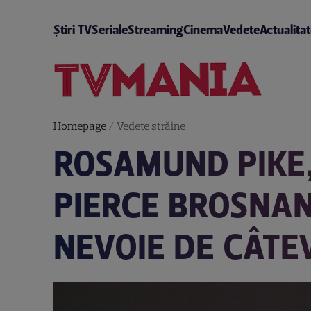
Știri TV
Seriale
Streaming
Cinema
Vedete
Actualita
Homepage
/
Vedete străine
ROSAMUND PIKE,
PIERCE BROSNAN
NEVOIE DE CÂTE