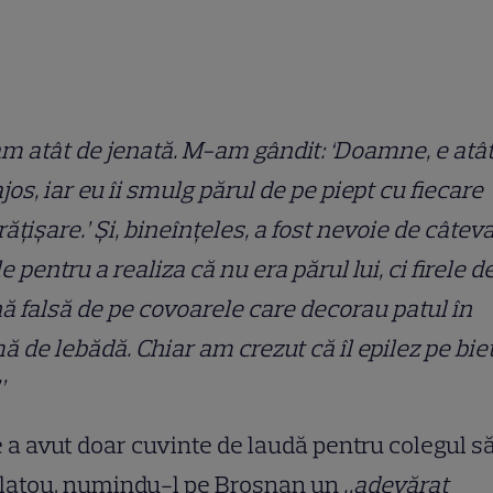
m atât de jenată. M-am gândit: ‘Doamne, e atâ
jos, iar eu îi smulg părul de pe piept cu fiecare
ățișare.’ Și, bineînțeles, a fost nevoie de câtev
e pentru a realiza că nu era părul lui, ci firele d
ă falsă de pe covoarele care decorau patul în
ă de lebădă. Chiar am crezut că îl epilez pe bie
”
 a avut doar cuvinte de laudă pentru colegul s
platou, numindu-l pe Brosnan un
„adevărat