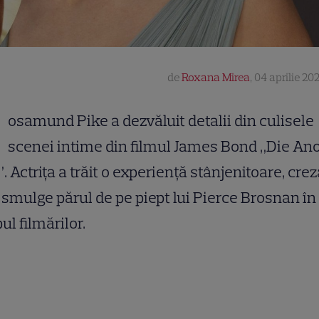
de
Roxana Mirea
,
04 aprilie 202
R
osamund Pike a dezvăluit detalii din culisele
scenei intime din filmul James Bond „Die An
. Actrița a trăit o experiență stânjenitoare, cre
i smulge părul de pe piept lui Pierce Brosnan în
ul filmărilor.