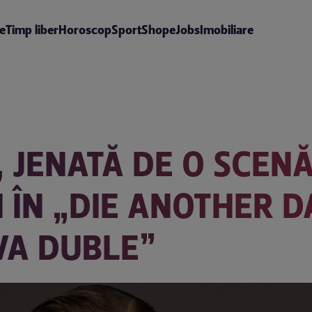
te
Timp liber
Horoscop
Sport
Shop
eJobs
Imobiliare
 JENATĂ DE O SCENĂ
 ÎN „DIE ANOTHER DA
VA DUBLE”