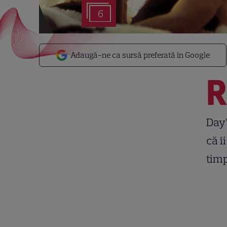
6
Adaugă-ne ca sursă preferată în Google
Day”
că î
timp