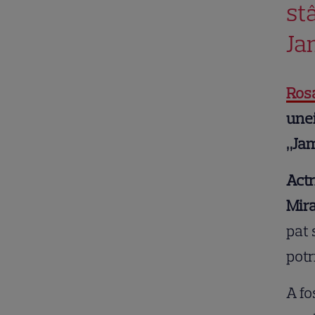
st
Ja
Ros
une
„Jam
Actr
Mir
pat 
potr
A fo