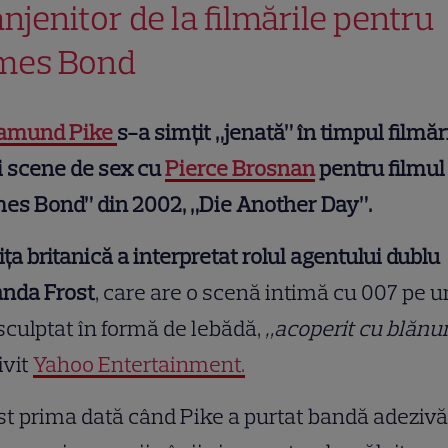
ânjenitor de la filmările pentru
mes Bond
amund Pike
s-a simțit „jenată” în timpul filmăr
i scene de sex cu
Pierce Brosnan
pentru filmul
es Bond” din 2002, „Die Another Day”.
ița britanică a interpretat rolul agentului dublu
anda Frost
, care are o scenă intimă cu 007 pe u
sculptat în formă de lebădă,
„acoperit cu blănur
ivit
Yahoo Entertainment.
st prima dată când Pike a purtat bandă adezivă