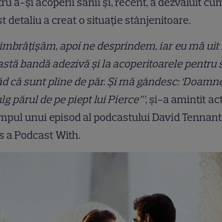
ru a-și acoperii sânii și, recent, a dezvăluit cu
t detaliu a creat o situație stânjenitoare.
îmbrățișăm, apoi ne desprindem, iar eu mă uit 
stă bandă adezivă și la acoperitoarele pentru 
ăd că sunt pline de păr. Și mă gândesc: ‘Doamne,
g părul de pe piept lui Pierce’”
, și-a amintit act
impul unui episod al podcastului David Tennant
s a Podcast With.