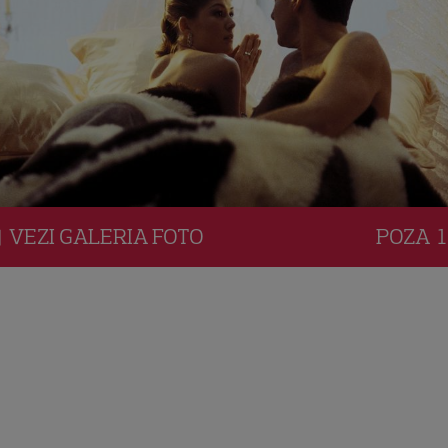
VEZI
GALERIA
FOTO
POZA
1