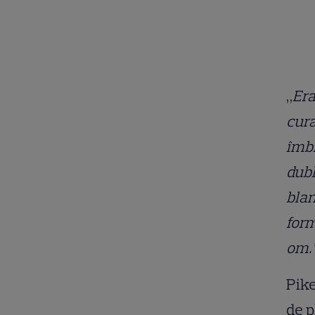
„
Era
cura
îmbr
dubl
blan
form
om.
Pike
de 