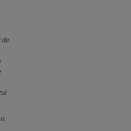
t de
a
e
tul
ău