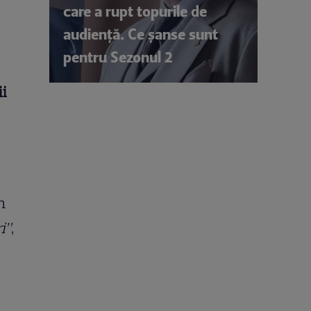
care a rupt topurile de
audiență. Ce șanse sunt
pentru Sezonul 2
ii
n
i”
,