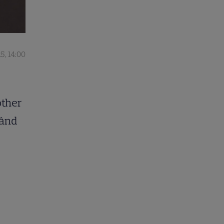
5, 14:00
other
zând