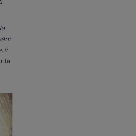
m
la
sâni
 îi
rița