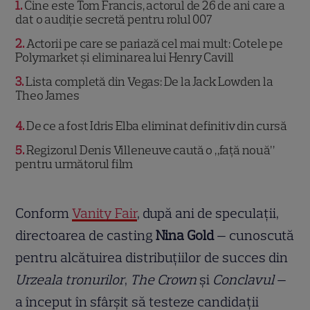
1
Cine este Tom Francis, actorul de 26 de ani care a
dat o audiție secretă pentru rolul 007
2
Actorii pe care se pariază cel mai mult: Cotele pe
Polymarket și eliminarea lui Henry Cavill
3
Lista completă din Vegas: De la Jack Lowden la
Theo James
4
De ce a fost Idris Elba eliminat definitiv din cursă
5
Regizorul Denis Villeneuve caută o „față nouă”
pentru următorul film
Conform
Vanity Fair
, după ani de speculații,
directoarea de casting
Nina Gold
— cunoscută
pentru alcătuirea distribuțiilor de succes din
Urzeala tronurilor
,
The Crown
și
Conclavul
—
a început în sfârșit să testeze candidații