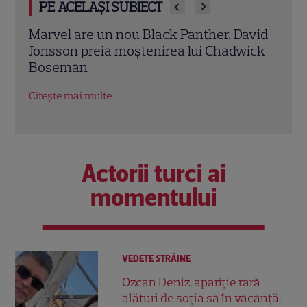
PE ACELAȘI SUBIECT
vid
Ryan Gosling este noul Ghost Rider din
Mery
ick
Universul Marvel. Anunțul făcut la
Anne
Comic-Con i-a entuziasmat pe fani
„Dia
salar
Citește mai multe
Citeș
Actorii turci ai
momentului
VEDETE STRĂINE
Özcan Deniz, apariție rară
alături de soția sa în vacanță.