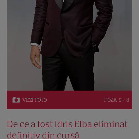
VEZI
FOTO
POZA
5 / 8
De ce a fost Idris Elba eliminat
definitiv din cursă