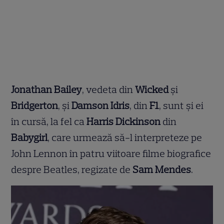
Jonathan Bailey
, vedeta din
Wicked
și
Bridgerton
, și
Damson Idris
, din
F1
, sunt și ei
în cursă, la fel ca
Harris Dickinson
din
Babygirl
, care urmează să-l interpreteze pe
John Lennon în patru viitoare filme biografice
despre Beatles, regizate de
Sam Mendes
.