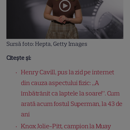
Sursă foto: Hepta, Getty Images
Citește și:
Henry Cavill, pus la zid pe internet
din cauza aspectului fizic: „A
îmbătrânit ca laptele la soare!”. Cum
arată acum fostul Superman, la 43 de
ani
Knox Jolie-Pitt, campion la Muay