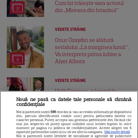
Cum își trăiește vara actorul
17
din „Mireasa din Istanbul”
VEDETE STRĂINE
Onur Özaydın se alătură
serialului „La marginea lumii”.
Va interpreta prima iubire a
6
Alyei Albora
VEDETE STRĂINE
Halit Ergenç s-a lansat în
afaceri la Londra: Actorul din
Nouă ne pasă ca datele tale personale să rămână
confidențiale
„Suleyman Magnificul” a
deschis o rețea de plăcintării
Noi și partenerii noștri
596
stocăm și/sau accesăm informații pe dispozitivul
dvs., precum identificatorii cookie unici pentru prelucrarea datelor cu
turcești
caracter personal. Puteți accepta sau gestiona preferințele dvs. făcând clic
mai jos, respectiv vă puteți opune utilizării unui interes legitim în orice
moment pe pagina cu politica de confidențialitate. Aceste alegeri vor fi
raportate partenerilor noștri și nu vă vor afecta navigarea.
Mai multe detalii
SERIALE TURCEŞTI
Noi si partenerii nostri (retelele de socializare si agentiile de publicitate