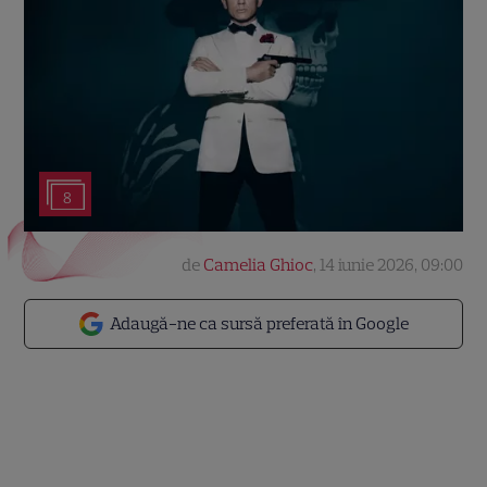
8
de
Camelia Ghioc
,
14 iunie 2026, 09:00
Adaugă-ne ca sursă preferată în Google