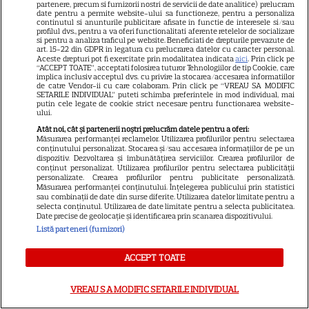
partenere, precum si furnizorii nostri de servicii de date analitice) prelucram
date pentru a permite website-ului sa functioneze, pentru a personaliza
Demet Özdemir, vedeta din
continutul si anunturile publicitare afisate in functie de interesele si/sau
profilul dvs., pentru a va oferi functionalitati aferente retelelor de socializare
„Fata din vis”, are o poveste
si pentru a analiza traficul pe website. Beneficiati de drepturile prevazute de
impresionantă. Cum a ajuns
art. 15-22 din GDPR in legatura cu prelucrarea datelor cu caracter personal.
Aceste drepturi pot fi exercitate prin modalitatea indicata
aici
. Prin click pe
12
una dintre cele mai iubite
“ACCEPT TOATE”, acceptati folosirea tuturor Tehnologiilor de tip Cookie, care
implica inclusiv acceptul dvs. cu privire la stocarea/accesarea informatiilor
actrițe din Turcia
de catre Vendor-ii cu care colaboram. Prin click pe “VREAU SA MODIFIC
SETARILE INDIVIDUAL” puteti schimba preferintele in mod individual, mai
putin cele legate de cookie strict necesare pentru functionarea website-
ului.
Atât noi, cât și partenerii noștri prelucrăm datele pentru a oferi:
Măsurarea performanței reclamelor. Utilizarea profilurilor pentru selectarea
conținutului personalizat. Stocarea și/sau accesarea informațiilor de pe un
ARTICOLE PARTENERI
dispozitiv. Dezvoltarea și îmbunătățirea serviciilor. Crearea profilurilor de
conținut personalizat. Utilizarea profilurilor pentru selectarea publicității
personalizate. Crearea profilurilor pentru publicitate personalizată.
Măsurarea performanței conținutului. Înțelegerea publicului prin statistici
sau combinații de date din surse diferite. Utilizarea datelor limitate pentru a
selecta conținutul. Utilizarea de date limitate pentru a selecta publicitatea.
Date precise de geolocație și identificarea prin scanarea dispozitivului.
ULTIMA ORĂ! Încă un afacerist
Listă parteneri (furnizori)
cunoscut a plecat fulgerător!
Fost acționar TV la una dintre
ACCEPT TOATE
cele mai cunoscute televiziuni
VREAU SA MODIFIC SETARILE INDIVIDUAL
România, mort la doar 60 de