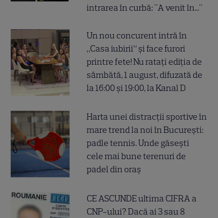
intrarea în curbă: "A venit în..."
Un nou concurent intră în
„Casa iubirii” și face furori
printre fete! Nu ratați ediția de
sâmbătă, 1 august, difuzată de
la 16:00 și 19:00, la Kanal D
Harta unei distracții sportive în
mare trend la noi în București:
padle tennis. Unde găsești
cele mai bune terenuri de
padel din oraș
CE ASCUNDE ultima CIFRA a
CNP-ului? Dacă ai 3 sau 8