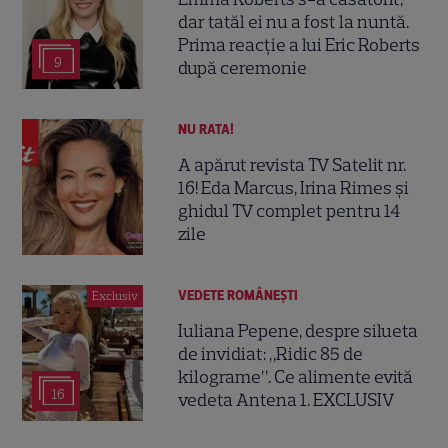
dar tatăl ei nu a fost la nuntă.
Prima reacție a lui Eric Roberts
9
după ceremonie
NU RATA!
A apărut revista TV Satelit nr.
16! Eda Marcus, Irina Rimes și
ghidul TV complet pentru 14
zile
VEDETE ROMÂNEŞTI
Exclusiv
Iuliana Pepene, despre silueta
de invidiat: „Ridic 85 de
kilograme”. Ce alimente evită
16
vedeta Antena 1. EXCLUSIV