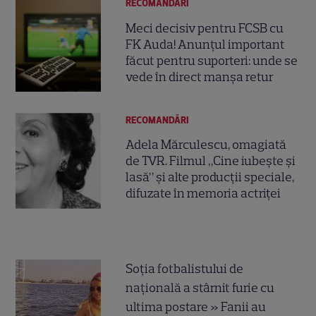
RECOMANDĂRI
Meci decisiv pentru FCSB cu
FK Auda! Anunțul important
făcut pentru suporteri: unde se
vede în direct manșa retur
RECOMANDĂRI
Adela Mărculescu, omagiată
de TVR. Filmul „Cine iubește și
lasă” și alte producții speciale,
difuzate în memoria actriței
Soția fotbalistului de
națională a stârnit furie cu
ultima postare » Fanii au