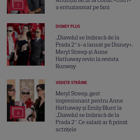
7
a entuziasmat pe fani
DISNEY PLUS
„Diavolul se îmbracă de la
Prada 2” s-a lansat pe Disney+.
Meryl Streep și Anne
Hathaway revin la revista
Runway
VEDETE STRĂINE
Meryl Streep, gest
impresionant pentru Anne
Hathaway și Emily Blunt la
9
„Diavolul se îmbracă de la
Prada 2”. Ce salarii ar fi primit
actrițele