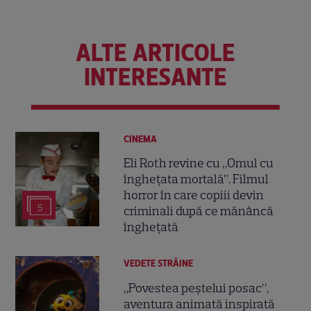
ALTE ARTICOLE
INTERESANTE
CINEMA
Eli Roth revine cu „Omul cu
înghețata mortală”. Filmul
horror în care copiii devin
5
criminali după ce mănâncă
înghețată
VEDETE STRĂINE
„Povestea peștelui posac”,
aventura animată inspirată