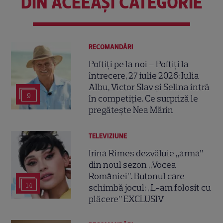
DIN ACEEAȘI CATEGORIE
RECOMANDĂRI
Poftiți pe la noi – Poftiți la
întrecere, 27 iulie 2026: Iulia
Albu, Victor Slav și Selina intră
9
în competiție. Ce surpriză le
pregătește Nea Mărin
TELEVIZIUNE
Irina Rimes dezvăluie „arma”
din noul sezon „Vocea
României”. Butonul care
14
schimbă jocul: „L-am folosit cu
plăcere” EXCLUSIV