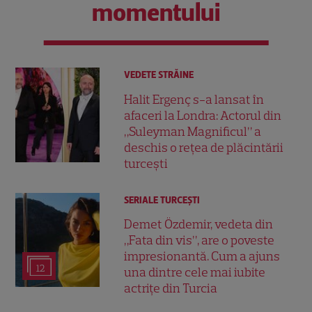
momentului
VEDETE STRĂINE
Halit Ergenç s-a lansat în
afaceri la Londra: Actorul din
„Suleyman Magnificul” a
deschis o rețea de plăcintării
turcești
SERIALE TURCEŞTI
Demet Özdemir, vedeta din
„Fata din vis”, are o poveste
impresionantă. Cum a ajuns
12
una dintre cele mai iubite
actrițe din Turcia