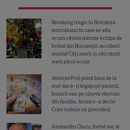
Breaking tragic în România:
microbuzul în care se afla
acum câteva minute echipa de
fotbal din București, accident
mortal! Câți morți și câți răniți
sunt până acum
Atenție! Poți primi bani de la
stat dacă-ți îngrijești părinții,
bunicii sau pe cineva vârstnic
din familie. Acum s-a decis!
Cum trebuie să procedezi
Alexandru Ciucu, fostul soț al