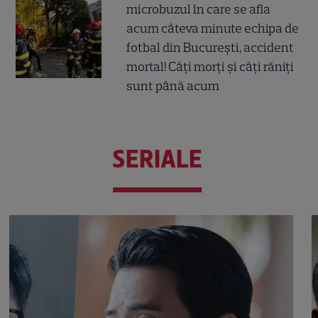
microbuzul în care se afla
acum câteva minute echipa de
fotbal din București, accident
mortal! Câți morți și câți răniți
sunt până acum
SERIALE