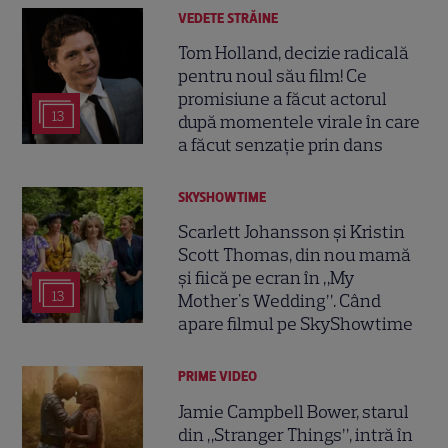
VEDETE STRĂINE
Tom Holland, decizie radicală
pentru noul său film! Ce
promisiune a făcut actorul
13
după momentele virale în care
a făcut senzație prin dans
SKYSHOWTIME
Scarlett Johansson și Kristin
Scott Thomas, din nou mamă
și fiică pe ecran în „My
13
Mother's Wedding”. Când
apare filmul pe SkyShowtime
PRIME VIDEO
Jamie Campbell Bower, starul
din „Stranger Things”, intră în