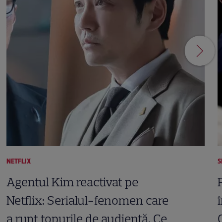
NETFLIX
S
Agentul Kim reactivat pe
Netflix: Serialul-fenomen care
a rupt topurile de audiență. Ce