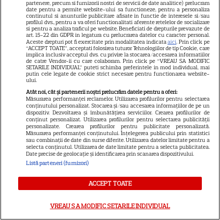
ani de căsnicie. Cum arătau în
partenere, precum si furnizorii nostri de servicii de date analitice) prelucram
date pentru a permite website-ului sa functioneze, pentru a personaliza
11
ziua nunții și povestea lor de
continutul si anunturile publicitare afisate in functie de interesele si/sau
profilul dvs., pentru a va oferi functionalitati aferente retelelor de socializare
iubire
si pentru a analiza traficul pe website. Beneficiati de drepturile prevazute de
art. 15-22 din GDPR in legatura cu prelucrarea datelor cu caracter personal.
Aceste drepturi pot fi exercitate prin modalitatea indicata
aici
. Prin click pe
“ACCEPT TOATE”, acceptati folosirea tuturor Tehnologiilor de tip Cookie, care
VEDETE ROMÂNEŞTI
implica inclusiv acceptul dvs. cu privire la stocarea/accesarea informatiilor
de catre Vendor-ii cu care colaboram. Prin click pe “VREAU SA MODIFIC
Cine este Cosmin Curticăpean,
SETARILE INDIVIDUAL” puteti schimba preferintele in mod individual, mai
putin cele legate de cookie strict necesare pentru functionarea website-
soțul Laurei Cosoi. Afaceri,
ului.
vârstă și povestea de iubire
Atât noi, cât și partenerii noștri prelucrăm datele pentru a oferi:
29
Măsurarea performanței reclamelor. Utilizarea profilurilor pentru selectarea
care durează de peste 10 ani
conținutului personalizat. Stocarea și/sau accesarea informațiilor de pe un
dispozitiv. Dezvoltarea și îmbunătățirea serviciilor. Crearea profilurilor de
conținut personalizat. Utilizarea profilurilor pentru selectarea publicității
personalizate. Crearea profilurilor pentru publicitate personalizată.
Măsurarea performanței conținutului. Înțelegerea publicului prin statistici
sau combinații de date din surse diferite. Utilizarea datelor limitate pentru a
selecta conținutul. Utilizarea de date limitate pentru a selecta publicitatea.
Date precise de geolocație și identificarea prin scanarea dispozitivului.
Listă parteneri (furnizori)
ACCEPT TOATE
VREAU SA MODIFIC SETARILE INDIVIDUAL
Despre Tvmania