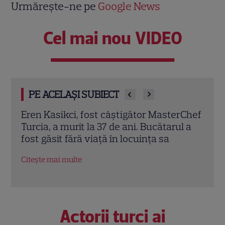
Urmărește-ne pe
Google News
Cel mai nou VIDEO
PE ACELAȘI SUBIECT
rChef
Trei cupluri revin la „Insula Iubirii –
Chel
l a
Reuniuni”. Ce se întâmplă când se
de A
întâlnesc din nou cu Radu Vâlcan
ches
Citește mai multe
Citeș
Actorii turci ai