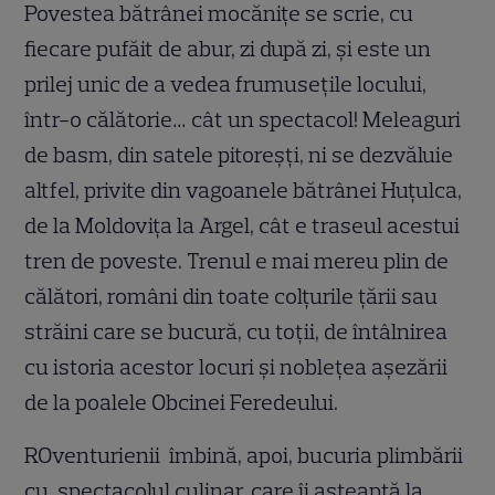
Povestea bătrânei mocănițe se scrie, cu
fiecare pufăit de abur, zi după zi, și este un
prilej unic de a vedea frumusețile locului,
într-o călătorie… cât un spectacol! Meleaguri
de basm, din satele pitoreșți, ni se dezvăluie
altfel, privite din vagoanele bătrânei Huțulca,
de la Moldovița la Argel, cât e traseul acestui
tren de poveste. Trenul e mai mereu plin de
călători, români din toate colțurile țării sau
străini care se bucură, cu toții, de întâlnirea
cu istoria acestor locuri și noblețea așezării
de la poalele Obcinei Feredeului.
ROventurienii îmbină, apoi, bucuria plimbării
cu spectacolul culinar, care îi așteaptă la