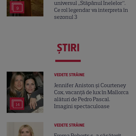
universul „Stăpânul Inelelor”.
9
Ce rol legendar va interpreta în
sezonul 3
ŞTIRI
VEDETE STRĂINE
Jennifer Aniston și Courteney
Cox, vacanță de lux în Mallorca
alături de Pedro Pascal.
14
Imagini spectaculoase
VEDETE STRĂINE
Emma Roberts s-a căsătorit,