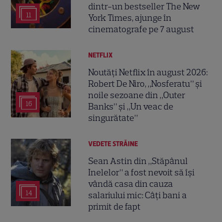
dintr-un bestseller The New
11
York Times, ajunge în
cinematografe pe 7 august
NETFLIX
Noutăți Netflix în august 2026:
Robert De Niro, „Nosferatu” și
noile sezoane din „Outer
16
Banks” și „Un veac de
singurătate”
VEDETE STRĂINE
Sean Astin din „Stăpânul
Inelelor” a fost nevoit să își
vândă casa din cauza
14
salariului mic: Câți bani a
primit de fapt