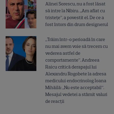
Alinei Sorescu, nu a fost lăsat
să intre la Nibiru. „Am aflat cu
tristețe”, a povestit el. De ce a
fost întors din drum designerul
„Trăim într-o perioadă în care
nu mai avem voie să trecem cu
vederea astfel de
comportamente”. Andreea
Raicu critică derapajul lui
Alexandru Rogobete la adresa
medicului endocrinolog Ioana
Mihăilă: „Nu este acceptabil”.
Mesajul vedetei a stârnit valuri
de reacții