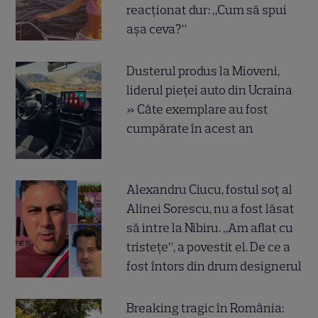
reacționat dur: „Cum să spui
așa ceva?”
Dusterul produs la Mioveni,
liderul pieței auto din Ucraina
» Câte exemplare au fost
cumpărate în acest an
Alexandru Ciucu, fostul soț al
Alinei Sorescu, nu a fost lăsat
să intre la Nibiru. „Am aflat cu
tristețe”, a povestit el. De ce a
fost întors din drum designerul
Breaking tragic în România: