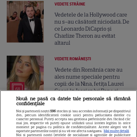
VEDETE STRĂINE
Vedetele de la Hollywood care
nu s-au căsătorit niciodată. De
ce Leonardo DiCaprio și
Charlize Theron au evitat
altarul
VEDETE ROMÂNEŞTI
Vedete din România care au
ales nume speciale pentru
copii: de la Nina, fetița Laurei
68
Cosoi, la Jessica lui Pepe și
Josephine a Ginei Pistol
Nouă ne pasă ca datele tale personale să rămână
confidențiale
Noi și partenerii noștri
596
stocăm și/sau accesăm informații pe dispozitivul
VEDETE ROMÂNEŞTI
dvs., precum identificatorii cookie unici pentru prelucrarea datelor cu
caracter personal. Puteți accepta sau gestiona preferințele dvs. făcând clic
mai jos, respectiv vă puteți opune utilizării unui interes legitim în orice
Chef Orlando Zaharia și soția
moment pe pagina cu politica de confidențialitate. Aceste alegeri vor fi
lui, Mădălina, au împlinit 22 de
raportate partenerilor noștri și nu vă vor afecta navigarea.
Mai multe detalii
Noi si partenerii nostri (retelele de socializare si agentiile de publicitate