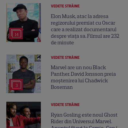
VEDETE STRĂINE
Elon Musk, atac la adresa
regizorului premiat cu Oscar
care a realizat documentarul
14
despre viața sa. Filmul are 232
de minute
VEDETE STRĂINE
Marvel are un nou Black
Panther. David Jonsson preia
moștenirea lui Chadwick
3
Boseman
VEDETE STRĂINE
Ryan Gosling este noul Ghost
Rider din Universul Marvel.
Anunțul făcut la Comic-Con i-