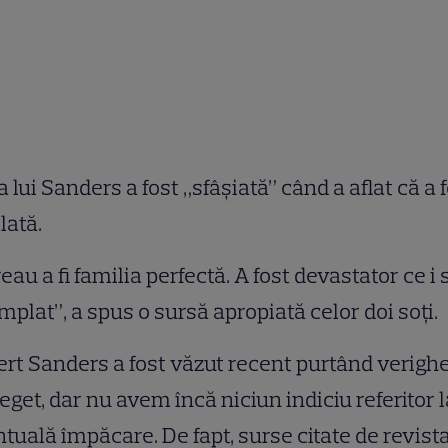
a lui Sanders a fost „sfâşiată” când a aflat că a 
lată.
eau a fi familia perfectă. A fost devastator ce i 
mplat”, a spus o sursă apropiată celor doi soţi.
rt Sanders a fost văzut recent purtând verigh
eget, dar nu avem încă niciun indiciu referitor l
tuală împăcare. De fapt, surse citate de revist