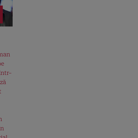
man
pe
într-
ază
t
n
în
ial