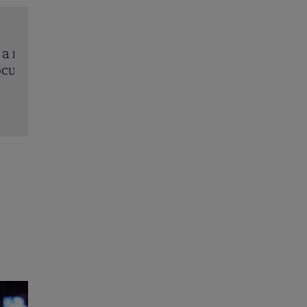
rit
Trei cupluri revin la „Insula Iubirii – Reuniuni”. Ce
ța
întâmplă când se întâlnesc din nou cu Radu Vâl
Citește mai multe