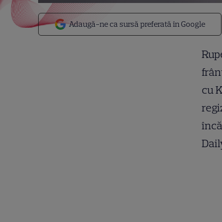
Adaugă-ne ca sursă preferată în Google
Rupe
frân
cu K
regi
încă
Dail