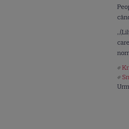
Peop
când
„(Li
care
nor
Kr
Sn
Urm