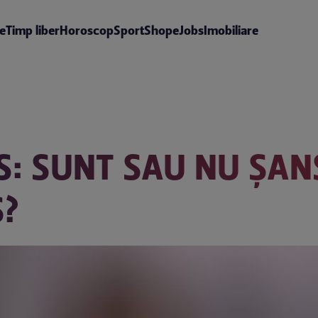
te
Timp liber
Horoscop
Sport
Shop
eJobs
Imobiliare
: SUNT SAU NU ŞAN
S?