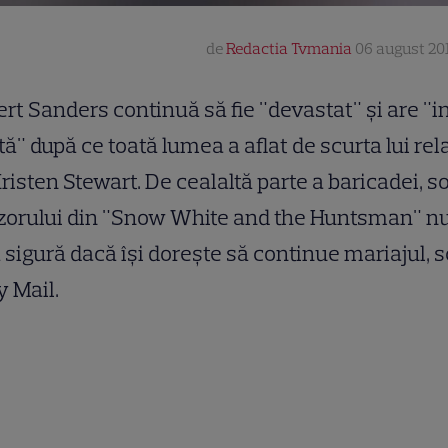
de
Redactia Tvmania
06 august 201
rt Sanders continuă să fie "devastat" şi are "
tă" după ce toată lumea a aflat de scurta lui rel
risten Stewart. De cealaltă parte a baricadei, so
zorului din "Snow White and the Huntsman" nu
 sigură dacă îşi doreşte să continue mariajul, s
y Mail.