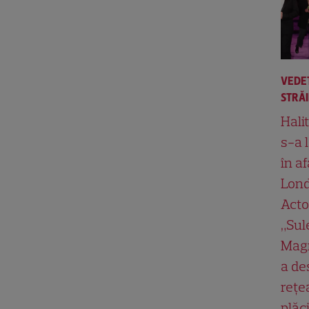
VEDE
STRĂ
Hali
s-a 
în af
Lond
Acto
„Su
Magn
a de
rețe
plăci