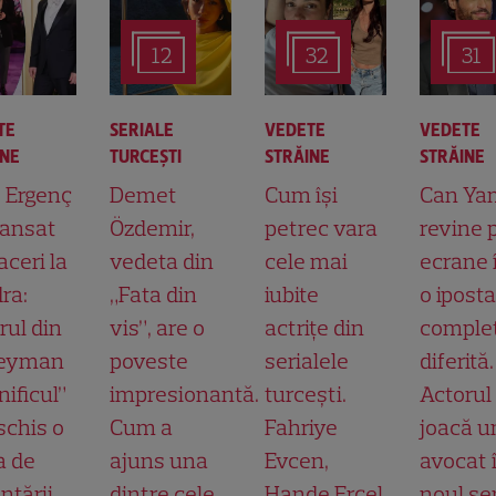
12
32
31
TE
SERIALE
VEDETE
VEDETE
INE
TURCEŞTI
STRĂINE
STRĂINE
t Ergenç
Demet
Cum își
Can Ya
lansat
Özdemir,
petrec vara
revine 
aceri la
vedeta din
cele mai
ecrane 
ra:
„Fata din
iubite
o ipost
rul din
vis”, are o
actrițe din
comple
leyman
poveste
serialele
diferită.
ificul”
impresionantă.
turcești.
Actorul
schis o
Cum a
Fahriye
joacă u
a de
ajuns una
Evcen,
avocat 
ntării
dintre cele
Hande Erçel
noul ser