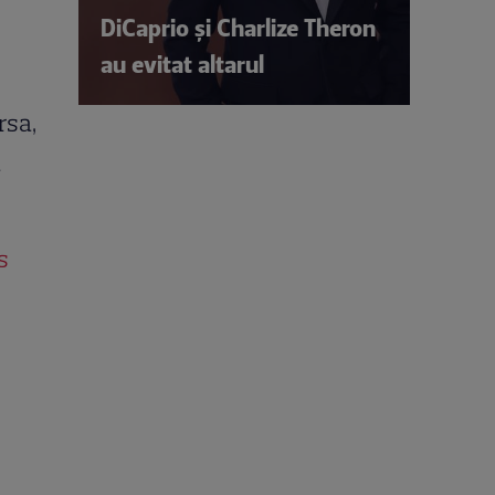
DiCaprio și Charlize Theron
au evitat altarul
rsa,
a
s