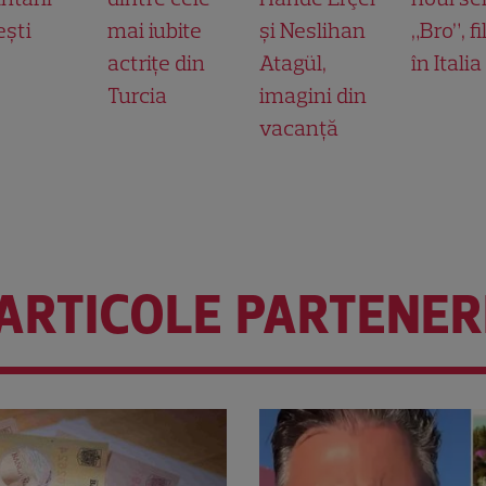
ești
mai iubite
și Neslihan
„Bro”, f
actrițe din
Atagül,
în Italia
Turcia
imagini din
vacanță
ARTICOLE PARTENER