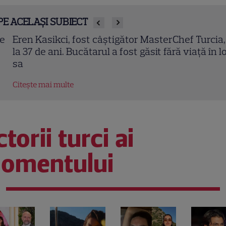
PE ACELAȘI SUBIECT
en Kasikci, fost câștigător MasterChef Turcia, a mu
 37 de ani. Bucătarul a fost găsit fără viață în locuin
tește mai multe
torii turci ai
omentului