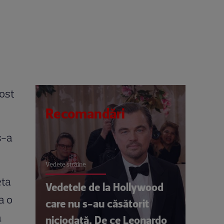
fost
Recomandări
s-a
Vedete străine
eta
Vedetele de la Hollywood
a o
care nu s-au căsătorit
a
niciodată. De ce Leonardo