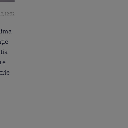
2, 12:52
inima
aţie
ţia
 e
crie