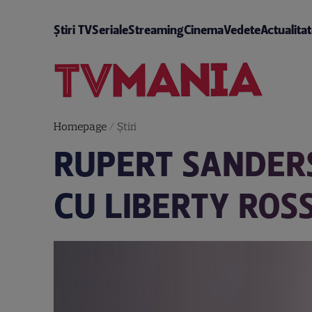
Știri TV
Seriale
Streaming
Cinema
Vedete
Actualita
Homepage
/
Știri
RUPERT SANDERS
CU LIBERTY ROS