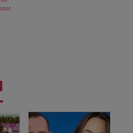
ilmat
I