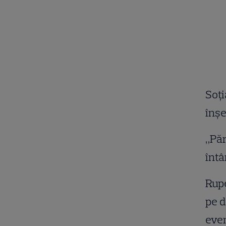
Soţi
înşe
„Păr
întâ
Rupe
pe d
even