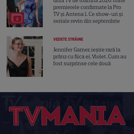
Grila TV de toamnă 2026: toate
premierele confirmate la Pro
TV și Antena 1. Ce show-uri și
9
seriale revin din septembrie
VEDETE STRĂINE
Jennifer Garner, ieșire rară la
prânz cu fiica ei, Violet. Cum au
fost surprinse cele două