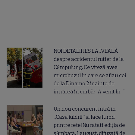
NOI DETALII IES LA IVEALĂ
despre accidentul rutier de la
Câmpulung. Ce viteză avea
microbuzul în care se aflau cei
de la Dinamo 2 înainte de
intrarea în curbă: "A venit în..."
Un nou concurent intră în
„Casa iubirii” și face furori
printre fete! Nu ratați ediția de
sâmbătă, 1 august, difuzată de