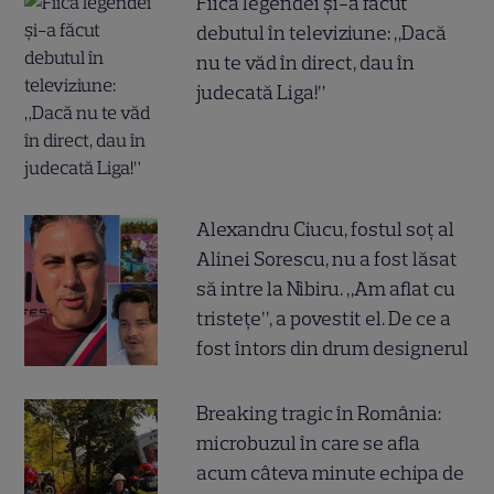
Fiica legendei și-a făcut
debutul în televiziune: „Dacă
nu te văd în direct, dau în
judecată Liga!”
Alexandru Ciucu, fostul soț al
Alinei Sorescu, nu a fost lăsat
să intre la Nibiru. „Am aflat cu
tristețe”, a povestit el. De ce a
fost întors din drum designerul
Breaking tragic în România:
microbuzul în care se afla
acum câteva minute echipa de