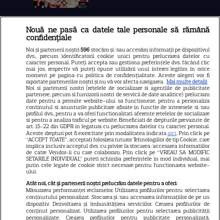
Nouă ne pasă ca datele tale personale să rămână
Libertatea
confidențiale
Libertatea pentru femei
Noi și partenerii noștri
596
stocăm și/sau accesăm informații pe dispozitivul
dvs., precum identificatorii cookie unici pentru prelucrarea datelor cu
GSP
caracter personal. Puteți accepta sau gestiona preferințele dvs. făcând clic
mai jos, respectiv vă puteți opune utilizării unui interes legitim în orice
Știri mondene
moment pe pagina cu politica de confidențialitate. Aceste alegeri vor fi
raportate partenerilor noștri și nu vă vor afecta navigarea.
Mai multe detalii
Noi si partenerii nostri (retelele de socializare si agentiile de publicitate
Avantaje
partenere, precum si furnizorii nostri de servicii de date analitice) prelucram
date pentru a permite website-ului sa functioneze, pentru a personaliza
Elle
continutul si anunturile publicitare afisate in functie de interesele si/sau
profilul dvs., pentru a va oferi functionalitati aferente retelelor de socializare
Unica
si pentru a analiza traficul pe website. Beneficiati de drepturile prevazute de
art. 15-22 din GDPR in legatura cu prelucrarea datelor cu caracter personal.
Retete practice
Aceste drepturi pot fi exercitate prin modalitatea indicata
aici
. Prin click pe
“ACCEPT TOATE”, acceptati folosirea tuturor Tehnologiilor de tip Cookie, care
implica inclusiv acceptul dvs. cu privire la stocarea/accesarea informatiilor
de catre Vendor-ii cu care colaboram. Prin click pe “VREAU SA MODIFIC
SETARILE INDIVIDUAL” puteti schimba preferintele in mod individual, mai
URMĂREȘTE-NE PE
putin cele legate de cookie strict necesare pentru functionarea website-
ului.
Atât noi, cât și partenerii noștri prelucrăm datele pentru a oferi:
Măsurarea performanței reclamelor. Utilizarea profilurilor pentru selectarea
conținutului personalizat. Stocarea și/sau accesarea informațiilor de pe un
dispozitiv. Dezvoltarea și îmbunătățirea serviciilor. Crearea profilurilor de
conținut personalizat. Utilizarea profilurilor pentru selectarea publicității
Copyright
2026
Ringier Romania – Toate Drepturile rezervate
personalizate. Crearea profilurilor pentru publicitate personalizată.