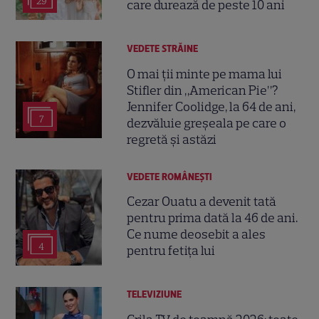
29
care durează de peste 10 ani
VEDETE STRĂINE
O mai ții minte pe mama lui
Stifler din „American Pie”?
Jennifer Coolidge, la 64 de ani,
7
dezvăluie greșeala pe care o
regretă și astăzi
VEDETE ROMÂNEŞTI
Cezar Ouatu a devenit tată
pentru prima dată la 46 de ani.
Ce nume deosebit a ales
4
pentru fetița lui
TELEVIZIUNE