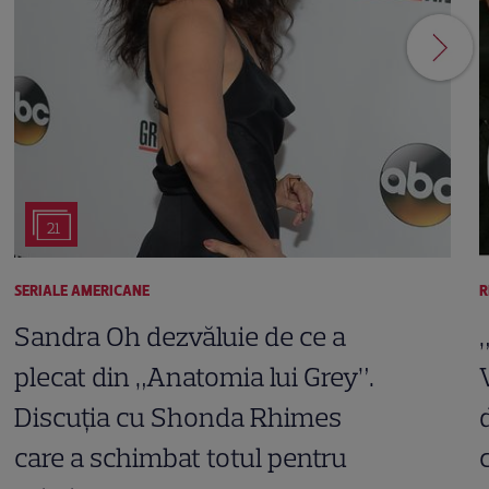
21
SERIALE AMERICANE
R
Sandra Oh dezvăluie de ce a
plecat din „Anatomia lui Grey”.
Discuția cu Shonda Rhimes
care a schimbat totul pentru