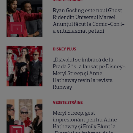
Ryan Gosling este noul Ghost
Rider din Universul Marvel.
Anunțul făcut la Comic-Con i-
7
a entuziasmat pe fani
DISNEY PLUS
„Diavolul se îmbracă de la
Prada 2” s-a lansat pe Disney+.
Meryl Streep și Anne
Hathaway revin la revista
Runway
VEDETE STRĂINE
Meryl Streep, gest
impresionant pentru Anne
Hathaway și Emily Blunt la
9