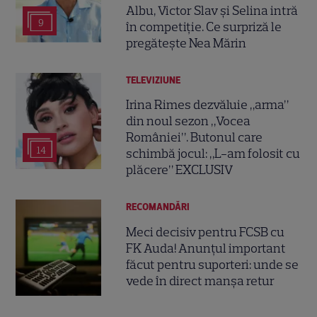
Albu, Victor Slav și Selina intră
9
în competiție. Ce surpriză le
pregătește Nea Mărin
TELEVIZIUNE
Irina Rimes dezvăluie „arma”
din noul sezon „Vocea
României”. Butonul care
14
schimbă jocul: „L-am folosit cu
plăcere” EXCLUSIV
RECOMANDĂRI
Meci decisiv pentru FCSB cu
FK Auda! Anunțul important
făcut pentru suporteri: unde se
vede în direct manșa retur