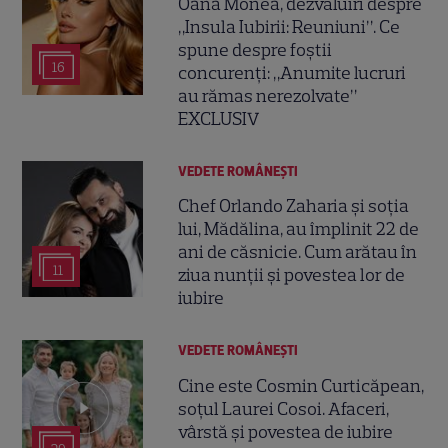
Oana Monea, dezvăluiri despre
„Insula Iubirii: Reuniuni”. Ce
spune despre foștii
16
concurenți: „Anumite lucruri
au rămas nerezolvate”
EXCLUSIV
VEDETE ROMÂNEŞTI
Chef Orlando Zaharia și soția
lui, Mădălina, au împlinit 22 de
ani de căsnicie. Cum arătau în
11
ziua nunții și povestea lor de
iubire
VEDETE ROMÂNEŞTI
Cine este Cosmin Curticăpean,
soțul Laurei Cosoi. Afaceri,
vârstă și povestea de iubire