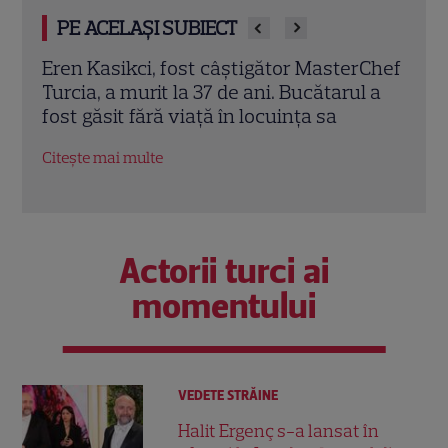
PE ACELAȘI SUBIECT
rChef
Trei cupluri revin la „Insula Iubirii –
Chel
l a
Reuniuni”. Ce se întâmplă când se
de A
întâlnesc din nou cu Radu Vâlcan
ches
Citește mai multe
Citeș
Actorii turci ai
momentului
VEDETE STRĂINE
Halit Ergenç s-a lansat în