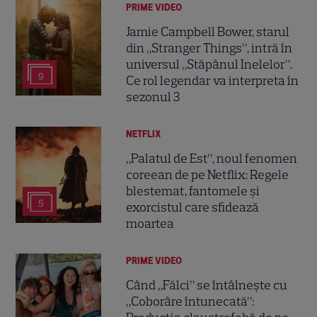
PRIME VIDEO
Jamie Campbell Bower, starul
din „Stranger Things”, intră în
universul „Stăpânul Inelelor”.
9
Ce rol legendar va interpreta în
sezonul 3
NETFLIX
„Palatul de Est”, noul fenomen
coreean de pe Netflix: Regele
blestemat, fantomele și
5
exorcistul care sfidează
moartea
PRIME VIDEO
Când „Fălci” se întâlnește cu
„Coborâre întunecată”: