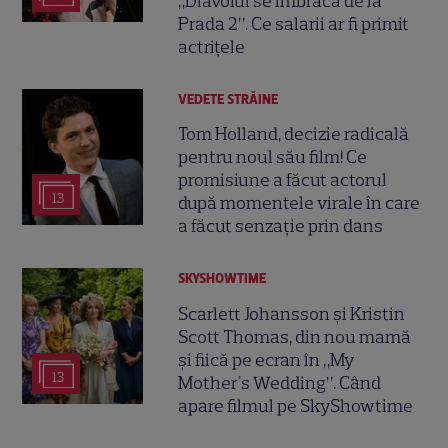
„Diavolul se îmbracă de la
Prada 2”. Ce salarii ar fi primit
actrițele
VEDETE STRĂINE
Tom Holland, decizie radicală
pentru noul său film! Ce
promisiune a făcut actorul
13
după momentele virale în care
a făcut senzație prin dans
SKYSHOWTIME
Scarlett Johansson și Kristin
Scott Thomas, din nou mamă
și fiică pe ecran în „My
13
Mother's Wedding”. Când
apare filmul pe SkyShowtime