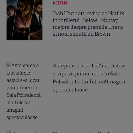
NETFLIX
Josh Hartnett revine pe Netflix
în thrillerul „Below”! Noutăți
majore despre premiile Emmy
și noul serial Dan Brown
Așteptarea a luat sfârșit: astăzi
s-a jucat primul meci în Sala
Polivalentă din Tulcea! Imagini
spectaculoase