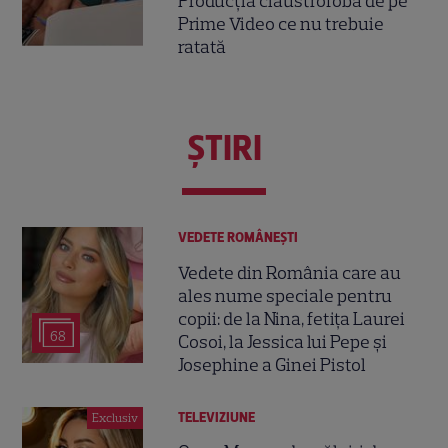
Producția claustrofobă de pe
Prime Video ce nu trebuie
ratată
ŞTIRI
VEDETE ROMÂNEŞTI
Vedete din România care au
ales nume speciale pentru
copii: de la Nina, fetița Laurei
68
Cosoi, la Jessica lui Pepe și
Josephine a Ginei Pistol
TELEVIZIUNE
Exclusiv