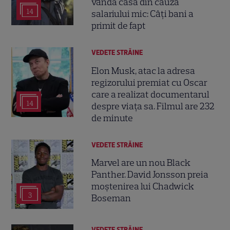
vândă casa din cauza
14
salariului mic: Câți bani a
primit de fapt
VEDETE STRĂINE
Elon Musk, atac la adresa
regizorului premiat cu Oscar
care a realizat documentarul
14
despre viața sa. Filmul are 232
de minute
VEDETE STRĂINE
Marvel are un nou Black
Panther. David Jonsson preia
moștenirea lui Chadwick
3
Boseman
VEDETE STRĂINE