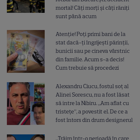
mortal! Câți morți și câți răniți
sunt până acum
Atenție! Poți primi bani de la
stat dacă-ți îngrijești părinții,
bunicii sau pe cineva vârstnic
din familie. Acum s-a decis!
Cum trebuie să procedezi
Alexandru Ciucu, fostul soț al
Alinei Sorescu, nu a fost lăsat
să intre la Nibiru. „Am aflat cu
tristețe”, a povestit el. De ce a
fost întors din drum designerul
„Trăim într-o perioadă în care