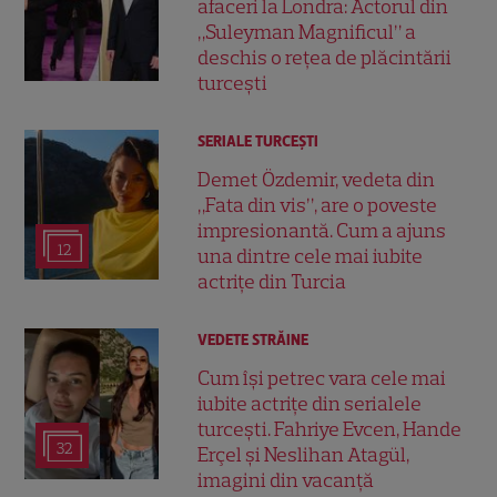
afaceri la Londra: Actorul din
„Suleyman Magnificul” a
deschis o rețea de plăcintării
turcești
SERIALE TURCEŞTI
Demet Özdemir, vedeta din
„Fata din vis”, are o poveste
impresionantă. Cum a ajuns
12
una dintre cele mai iubite
actrițe din Turcia
VEDETE STRĂINE
Cum își petrec vara cele mai
iubite actrițe din serialele
turcești. Fahriye Evcen, Hande
32
Erçel și Neslihan Atagül,
imagini din vacanță