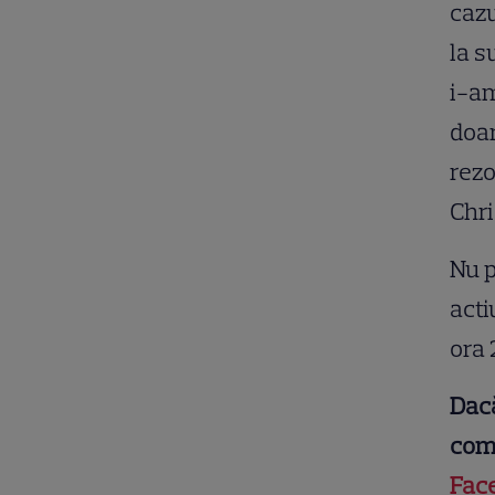
cazu
la s
i-am
doar
rezo
Chri
Nu p
acti
ora 
Dacă
comu
Fac