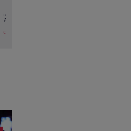
Eva Pavel nu ia vacanță! Realizatoarea emisiunii
la Consilier” pregătește un nou sezon intens la 
Citește mai multe