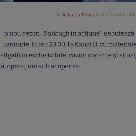
de
Redactia Tvmania
14 decembrie 201
U
n nou sezon „Sabbagh în acțiune” debutează 
ianuarie, la ora 23.00, la Kanal D, cu materiale
stigații în exclusivitate, cazuri șocante și situaț
tă, operațiuni sub acoperire.