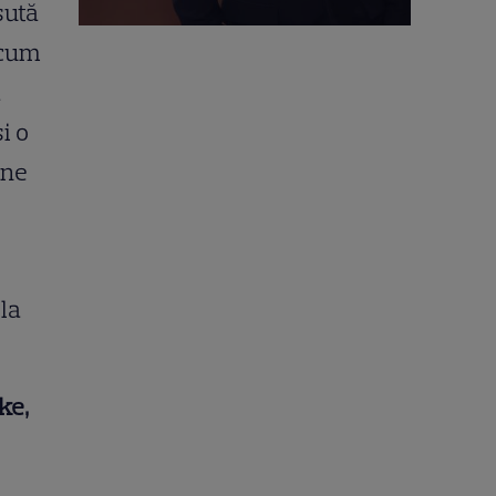
sută
a cum
a
i o
une
 la
ke,