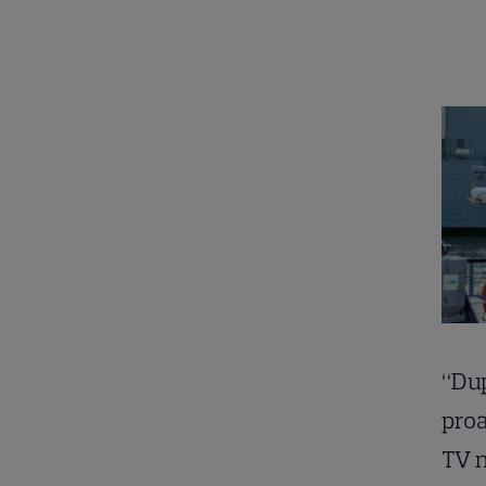
“Dup
proa
TV n