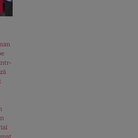
man
pe
într-
ază
t
n
în
ial
ilmat