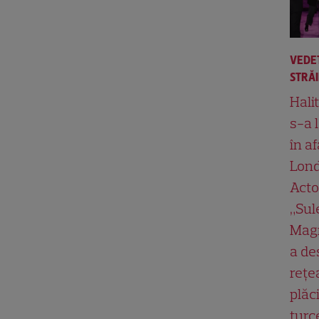
VEDE
STRĂ
Hali
s-a 
în af
Lond
Acto
„Su
Magn
a de
rețe
plăci
turc