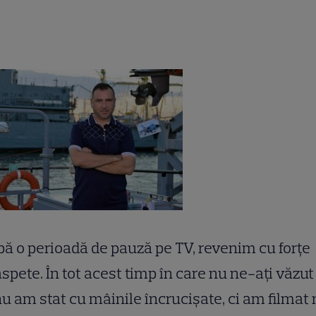
ă o perioadă de pauză pe TV, revenim cu forțe
spete. În tot acest timp în care nu ne-ați văzut
u am stat cu mâinile încrucișate, ci am filmat 