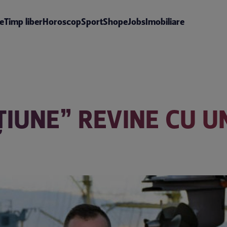
te
Timp liber
Horoscop
Sport
Shop
eJobs
Imobiliare
ȚIUNE” REVINE CU U