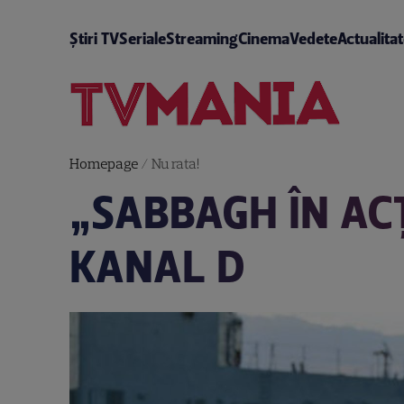
Știri TV
Seriale
Streaming
Cinema
Vedete
Actualita
Homepage
/
Nu rata!
„SABBAGH ÎN AC
KANAL D