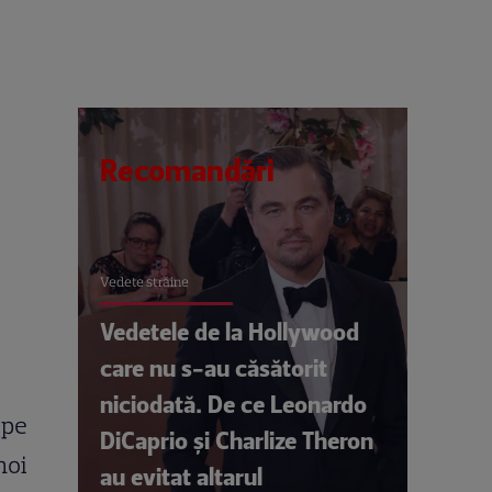
Recomandări
Vedete străine
Vedetele de la Hollywood
care nu s-au căsătorit
niciodată. De ce Leonardo
 pe
DiCaprio și Charlize Theron
noi
au evitat altarul