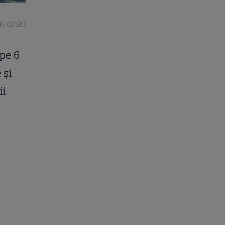
6, 07:30
pe 6
 și
ii