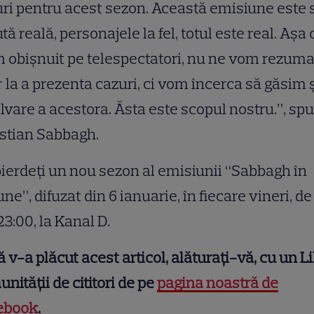
ri pentru acest sezon. Această emisiune este 
ută reală, personajele la fel, totul este real. Aș
 obișnuit pe telespectatori, nu ne vom rezum
 la a prezenta cazuri, ci vom încerca să găsim ș
lvare a acestora. Ăsta este scopul nostru.”
,
sp
stian Sabbagh.
ierdeți un nou sezon al emisiunii “Sabbagh în
une”, difuzat din 6 ianuarie, în fiecare vineri, de
23:00, la Kanal D.
 v-a plăcut acest articol, alăturați-vă, cu un Li
nității de cititori de pe
pagina noastră de
ebook
.