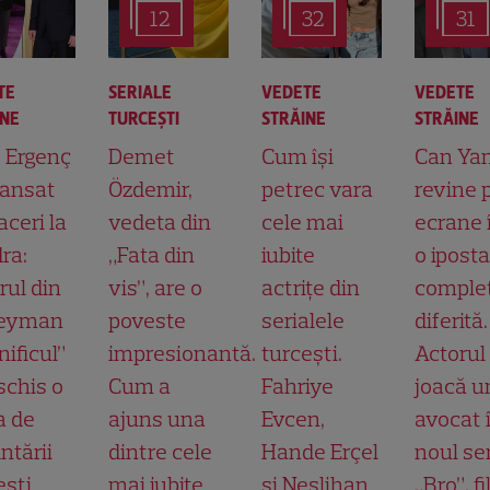
12
32
31
TE
SERIALE
VEDETE
VEDETE
INE
TURCEŞTI
STRĂINE
STRĂINE
t Ergenç
Demet
Cum își
Can Ya
lansat
Özdemir,
petrec vara
revine 
aceri la
vedeta din
cele mai
ecrane 
ra:
„Fata din
iubite
o ipost
rul din
vis”, are o
actrițe din
comple
leyman
poveste
serialele
diferită.
ificul”
impresionantă.
turcești.
Actorul
schis o
Cum a
Fahriye
joacă u
a de
ajuns una
Evcen,
avocat 
ntării
dintre cele
Hande Erçel
noul ser
ești
mai iubite
și Neslihan
„Bro”, f