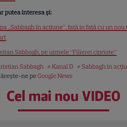
r putea interesa și:
pa „Sabbagh în acțiune”, față în față cu un nou 
urt
stian Sabbagh, pe urmele “Filierei cipriote”
ristian Sabbagh
Kanal D
Sabbagh în acți
ărește-ne pe
Google News
Cel mai nou VIDEO