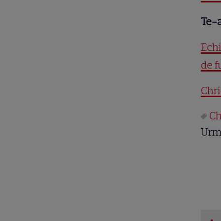
Te-a
Echi
de f
Chri
Ch
Urm