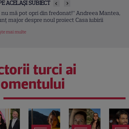
PE ACELAȘI SUBIECT
m ajuns să divorțez!” De ce consideră psihologul
drei Vulpescu propria despărțire un succes
tește mai multe
torii turci ai
omentului