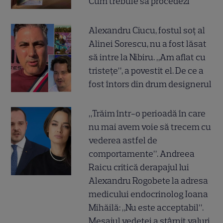
Cum trebuie să procedezi
Alexandru Ciucu, fostul soț al
Alinei Sorescu, nu a fost lăsat
să intre la Nibiru. „Am aflat cu
tristețe”, a povestit el. De ce a
fost întors din drum designerul
„Trăim într-o perioadă în care
nu mai avem voie să trecem cu
vederea astfel de
comportamente”. Andreea
Raicu critică derapajul lui
Alexandru Rogobete la adresa
medicului endocrinolog Ioana
Mihăilă: „Nu este acceptabil”.
Mesajul vedetei a stârnit valuri