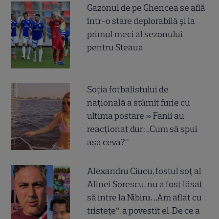
Gazonul de pe Ghencea se află
într-o stare deplorabilă și la
primul meci al sezonului
pentru Steaua
Soția fotbalistului de
națională a stârnit furie cu
ultima postare » Fanii au
reacționat dur: „Cum să spui
așa ceva?”
Alexandru Ciucu, fostul soț al
Alinei Sorescu, nu a fost lăsat
să intre la Nibiru. „Am aflat cu
tristețe”, a povestit el. De ce a