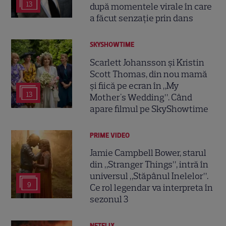
13
după momentele virale în care
a făcut senzație prin dans
SKYSHOWTIME
Scarlett Johansson și Kristin
Scott Thomas, din nou mamă
și fiică pe ecran în „My
13
Mother's Wedding”. Când
apare filmul pe SkyShowtime
PRIME VIDEO
Jamie Campbell Bower, starul
din „Stranger Things”, intră în
universul „Stăpânul Inelelor”.
9
Ce rol legendar va interpreta în
sezonul 3
NETFLIX