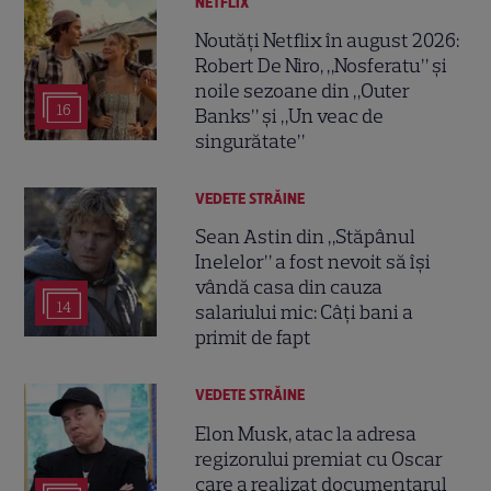
NETFLIX
Noutăți Netflix în august 2026:
Robert De Niro, „Nosferatu” și
noile sezoane din „Outer
16
Banks” și „Un veac de
singurătate”
VEDETE STRĂINE
Sean Astin din „Stăpânul
Inelelor” a fost nevoit să își
vândă casa din cauza
14
salariului mic: Câți bani a
primit de fapt
VEDETE STRĂINE
Elon Musk, atac la adresa
regizorului premiat cu Oscar
care a realizat documentarul