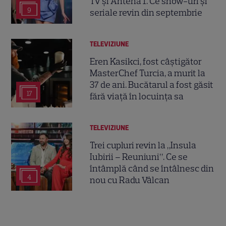
TV și Antena 1. Ce show-uri și
9
seriale revin din septembrie
TELEVIZIUNE
Eren Kasikci, fost câștigător
MasterChef Turcia, a murit la
37 de ani. Bucătarul a fost găsit
17
fără viață în locuința sa
TELEVIZIUNE
Trei cupluri revin la „Insula
Iubirii – Reuniuni”. Ce se
întâmplă când se întâlnesc din
4
nou cu Radu Vâlcan