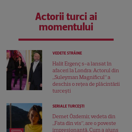
Actorii turci ai
momentului
VEDETE STRĂINE
Halit Ergenç s-a lansat în
afaceri la Londra: Actorul din
„Suleyman Magnificul” a
deschis o rețea de plăcintării
turcești
SERIALE TURCEŞTI
Demet Özdemir, vedeta din
„Fata din vis”, are o poveste
impresionantă. Cum a ajuns