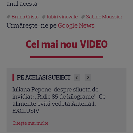
anul acesta.
Bruna Cristo
Iubiri vinovate
Sabine Moussier
Urmărește-ne pe
Google News
Cel mai nou VIDEO
PE ACELAȘI SUBIECT
Vedetele de la Hollywood care nu s-au
„Pov
căsătorit niciodată. De ce Leonardo
anim
DiCaprio și Charlize Theron au evitat
The 
altarul
cine
Citește mai multe
Citeș