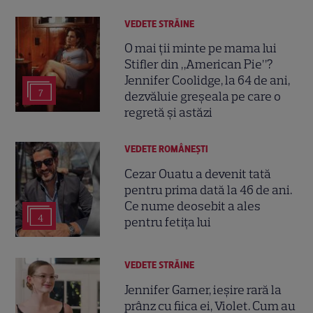
VEDETE STRĂINE
O mai ții minte pe mama lui
Stifler din „American Pie”?
Jennifer Coolidge, la 64 de ani,
7
dezvăluie greșeala pe care o
regretă și astăzi
VEDETE ROMÂNEŞTI
Cezar Ouatu a devenit tată
pentru prima dată la 46 de ani.
Ce nume deosebit a ales
4
pentru fetița lui
VEDETE STRĂINE
Jennifer Garner, ieșire rară la
prânz cu fiica ei, Violet. Cum au