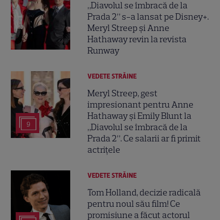
„Diavolul se îmbracă de la
Prada 2” s-a lansat pe Disney+.
Meryl Streep și Anne
Hathaway revin la revista
Runway
VEDETE STRĂINE
Meryl Streep, gest
impresionant pentru Anne
Hathaway și Emily Blunt la
9
„Diavolul se îmbracă de la
Prada 2”. Ce salarii ar fi primit
actrițele
VEDETE STRĂINE
Tom Holland, decizie radicală
pentru noul său film! Ce
promisiune a făcut actorul