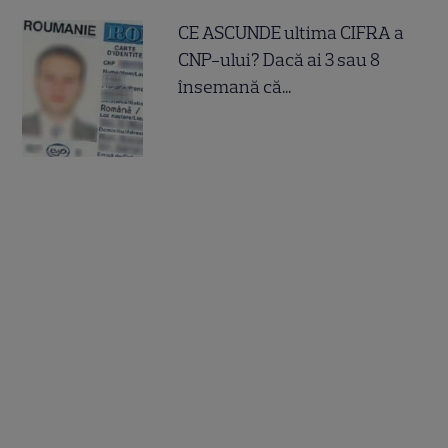
CE ASCUNDE ultima CIFRA a
CNP-ului? Dacă ai 3 sau 8
însemană că...