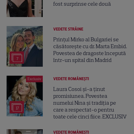
fost surprinse cele două
VEDETE STRĂINE
Prințul Mirko al Bulgariei se
căsătorește cu dr. Marta Embid.
Povestea de dragoste începută
7
într-un spital din Madrid
VEDETE ROMÂNEŞTI
Exclusiv
Laura Cosoi și-a ținut
promisiunea. Povestea
numelui Nina și tradiția pe
17
care a respectat-o pentru
toate cele cinci fiice. EXCLUSIV
VEDETE ROMÂNEŞTI