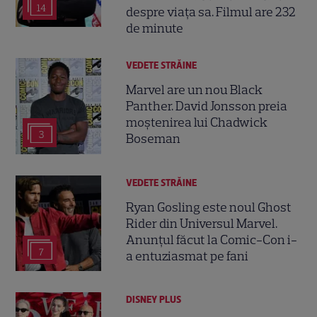
14
despre viața sa. Filmul are 232
de minute
VEDETE STRĂINE
Marvel are un nou Black
Panther. David Jonsson preia
moștenirea lui Chadwick
3
Boseman
VEDETE STRĂINE
Ryan Gosling este noul Ghost
Rider din Universul Marvel.
Anunțul făcut la Comic-Con i-
7
a entuziasmat pe fani
DISNEY PLUS