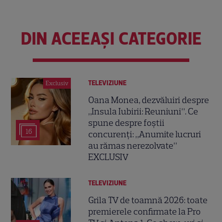
DIN ACEEAȘI CATEGORIE
TELEVIZIUNE
Exclusiv
Oana Monea, dezvăluiri despre
„Insula Iubirii: Reuniuni”. Ce
spune despre foștii
16
concurenți: „Anumite lucruri
au rămas nerezolvate”
EXCLUSIV
TELEVIZIUNE
Grila TV de toamnă 2026: toate
premierele confirmate la Pro