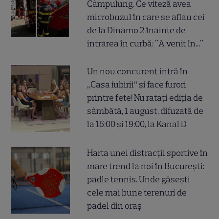
Câmpulung. Ce viteză avea
microbuzul în care se aflau cei
de la Dinamo 2 înainte de
intrarea în curbă: "A venit în..."
Un nou concurent intră în
„Casa iubirii” și face furori
printre fete! Nu ratați ediția de
sâmbătă, 1 august, difuzată de
la 16:00 și 19:00, la Kanal D
Harta unei distracții sportive în
mare trend la noi în București:
padle tennis. Unde găsești
cele mai bune terenuri de
padel din oraș