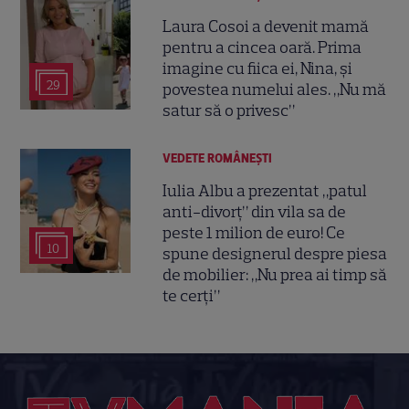
Laura Cosoi a devenit mamă
pentru a cincea oară. Prima
imagine cu fiica ei, Nina, și
29
povestea numelui ales. „Nu mă
satur să o privesc”
VEDETE ROMÂNEŞTI
Iulia Albu a prezentat „patul
anti-divorț” din vila sa de
peste 1 milion de euro! Ce
10
spune designerul despre piesa
de mobilier: „Nu prea ai timp să
te cerți”