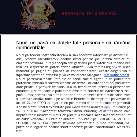
ABONEAZA-TE LA REVISTĂ
Nouă ne pasă ca datele tale personale să rămână
Libertatea
confidențiale
Libertatea pentru femei
Noi și partenerii noștri
596
stocăm și/sau accesăm informații pe dispozitivul
dvs., precum identificatorii cookie unici pentru prelucrarea datelor cu
GSP
caracter personal. Puteți accepta sau gestiona preferințele dvs. făcând clic
mai jos, respectiv vă puteți opune utilizării unui interes legitim în orice
Știri mondene
moment pe pagina cu politica de confidențialitate. Aceste alegeri vor fi
raportate partenerilor noștri și nu vă vor afecta navigarea.
Mai multe detalii
Noi si partenerii nostri (retelele de socializare si agentiile de publicitate
Avantaje
partenere, precum si furnizorii nostri de servicii de date analitice) prelucram
date pentru a permite website-ului sa functioneze, pentru a personaliza
Elle
continutul si anunturile publicitare afisate in functie de interesele si/sau
profilul dvs., pentru a va oferi functionalitati aferente retelelor de socializare
Unica
si pentru a analiza traficul pe website. Beneficiati de drepturile prevazute de
art. 15-22 din GDPR in legatura cu prelucrarea datelor cu caracter personal.
Retete practice
Aceste drepturi pot fi exercitate prin modalitatea indicata
aici
. Prin click pe
“ACCEPT TOATE”, acceptati folosirea tuturor Tehnologiilor de tip Cookie, care
implica inclusiv acceptul dvs. cu privire la stocarea/accesarea informatiilor
de catre Vendor-ii cu care colaboram. Prin click pe “VREAU SA MODIFIC
SETARILE INDIVIDUAL” puteti schimba preferintele in mod individual, mai
URMĂREȘTE-NE PE
putin cele legate de cookie strict necesare pentru functionarea website-
ului.