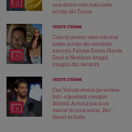
12
una dintre cele mai iubite
actrițe din Turcia
VEDETE STRĂINE
Cum își petrec vara cele mai
iubite actrițe din serialele
turcești. Fahriye Evcen, Hande
32
Erçel și Neslihan Atagül,
imagini din vacanță
VEDETE STRĂINE
Can Yaman revine pe ecrane
într-o ipostază complet
diferită. Actorul joacă un
31
avocat în noul serial „Bro”,
filmat în Italia