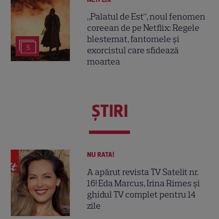
„Palatul de Est”, noul fenomen
coreean de pe Netflix: Regele
blestemat, fantomele și
5
exorcistul care sfidează
moartea
ŞTIRI
NU RATA!
A apărut revista TV Satelit nr.
16! Eda Marcus, Irina Rimes și
ghidul TV complet pentru 14
zile