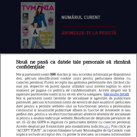
NUMĂRUL CURENT
ABONEAZA-TE LA REVISTĂ
Nouă ne pasă ca datele tale personale să rămână
Libertatea
confidențiale
Libertatea pentru femei
Noi și partenerii noștri
596
stocăm și/sau accesăm informații pe dispozitivul
dvs., precum identificatorii cookie unici pentru prelucrarea datelor cu
GSP
caracter personal. Puteți accepta sau gestiona preferințele dvs. făcând clic
mai jos, respectiv vă puteți opune utilizării unui interes legitim în orice
Știri mondene
moment pe pagina cu politica de confidențialitate. Aceste alegeri vor fi
raportate partenerilor noștri și nu vă vor afecta navigarea.
Mai multe detalii
Noi si partenerii nostri (retelele de socializare si agentiile de publicitate
Avantaje
partenere, precum si furnizorii nostri de servicii de date analitice) prelucram
date pentru a permite website-ului sa functioneze, pentru a personaliza
Elle
continutul si anunturile publicitare afisate in functie de interesele si/sau
profilul dvs., pentru a va oferi functionalitati aferente retelelor de socializare
Unica
si pentru a analiza traficul pe website. Beneficiati de drepturile prevazute de
art. 15-22 din GDPR in legatura cu prelucrarea datelor cu caracter personal.
Retete practice
Aceste drepturi pot fi exercitate prin modalitatea indicata
aici
. Prin click pe
“ACCEPT TOATE”, acceptati folosirea tuturor Tehnologiilor de tip Cookie, care
implica inclusiv acceptul dvs. cu privire la stocarea/accesarea informatiilor