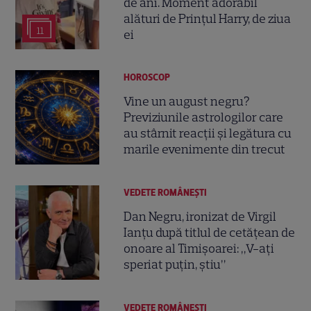
de ani. Moment adorabil
alături de Prințul Harry, de ziua
11
ei
HOROSCOP
Vine un august negru?
Previziunile astrologilor care
au stârnit reacții și legătura cu
marile evenimente din trecut
VEDETE ROMÂNEŞTI
Dan Negru, ironizat de Virgil
Ianțu după titlul de cetățean de
onoare al Timișoarei: „V-ați
speriat puțin, știu”
VEDETE ROMÂNEŞTI