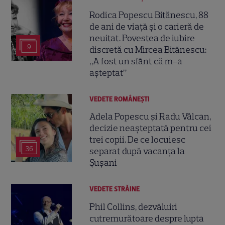
Rodica Popescu Bitănescu, 88
de ani de viață și o carieră de
neuitat. Povestea de iubire
9
discretă cu Mircea Bitănescu:
„A fost un sfânt că m-a
așteptat”
VEDETE ROMÂNEŞTI
Adela Popescu și Radu Vâlcan,
decizie neașteptată pentru cei
trei copii. De ce locuiesc
36
separat după vacanța la
Șușani
VEDETE STRĂINE
Phil Collins, dezvăluiri
cutremurătoare despre lupta