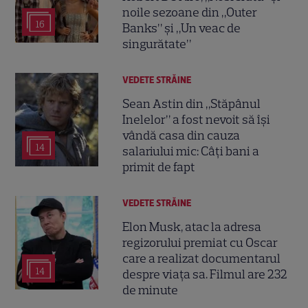
noile sezoane din „Outer
16
Banks” și „Un veac de
singurătate”
VEDETE STRĂINE
Sean Astin din „Stăpânul
Inelelor” a fost nevoit să își
vândă casa din cauza
14
salariului mic: Câți bani a
primit de fapt
VEDETE STRĂINE
Elon Musk, atac la adresa
regizorului premiat cu Oscar
care a realizat documentarul
14
despre viața sa. Filmul are 232
de minute