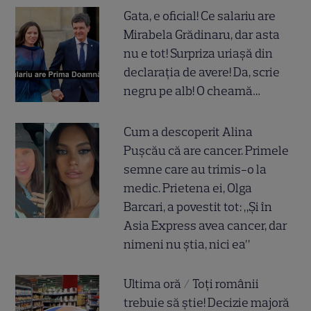
Gata, e oficial! Ce salariu are
Mirabela Grădinaru, dar asta
nu e tot! Surpriza uriașă din
declarația de avere! Da, scrie
negru pe alb! O cheamă…
Cum a descoperit Alina
Pușcău că are cancer. Primele
semne care au trimis-o la
medic. Prietena ei, Olga
Barcari, a povestit tot: „Și în
Asia Express avea cancer, dar
nimeni nu știa, nici ea”
Ultima oră / Toți românii
trebuie să știe! Decizie majoră