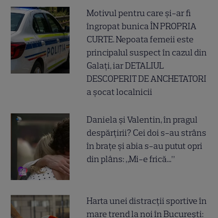
Motivul pentru care și-ar fi
îngropat bunica ÎN PROPRIA
CURTE. Nepoata femeii este
principalul suspect în cazul din
Galați, iar DETALIUL
DESCOPERIT DE ANCHETATORI
a șocat localnicii
Daniela și Valentin, în pragul
despărțirii? Cei doi s-au strâns
în brațe și abia s-au putut opri
din plâns: „Mi-e frică...”
Harta unei distracții sportive în
mare trend la noi în București: