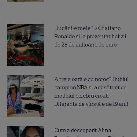
„Jucăriile mele” » Cristiano
Ronaldo și-a prezentat bolizii
de 25 de milioane de euro
A treia oară e cu noroc? Dublul
campion NBA s-a căsătorit cu
modelul celebru croat.
Diferența de vârstă e de 19 ani!
Cum a descoperit Alina