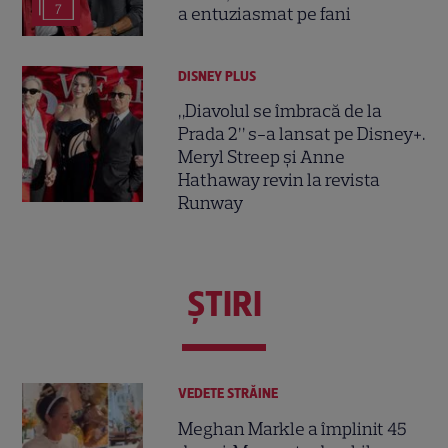
7
a entuziasmat pe fani
DISNEY PLUS
„Diavolul se îmbracă de la
Prada 2” s-a lansat pe Disney+.
Meryl Streep și Anne
Hathaway revin la revista
Runway
ŞTIRI
VEDETE STRĂINE
Meghan Markle a împlinit 45