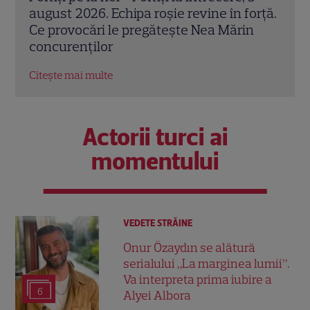
orță.
august la Eurosport. Programul
Well
n
competițiilor transmise în direct
ului
Citește mai multe
Citeș
Actorii turci ai
momentului
VEDETE STRĂINE
Onur Özaydın se alătură
serialului „La marginea lumii”.
Va interpreta prima iubire a
6
Alyei Albora