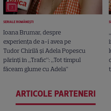
7
SERIALE ROMÂNEŞTI
S
Ioana Brumar, despre
experiența de a-i avea pe
Tudor Chirilă și Adela Popescu
părinți în „Trafic”: „Tot timpul
făceam glume cu Adela”
ARTICOLE PARTENERI