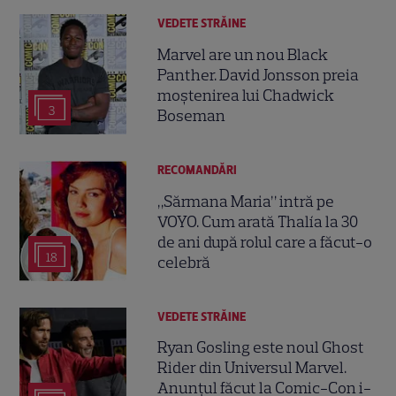
VEDETE STRĂINE
Marvel are un nou Black
Panther. David Jonsson preia
moștenirea lui Chadwick
3
Boseman
RECOMANDĂRI
„Sărmana Maria” intră pe
VOYO. Cum arată Thalía la 30
de ani după rolul care a făcut-o
18
celebră
VEDETE STRĂINE
Ryan Gosling este noul Ghost
Rider din Universul Marvel.
Anunțul făcut la Comic-Con i-