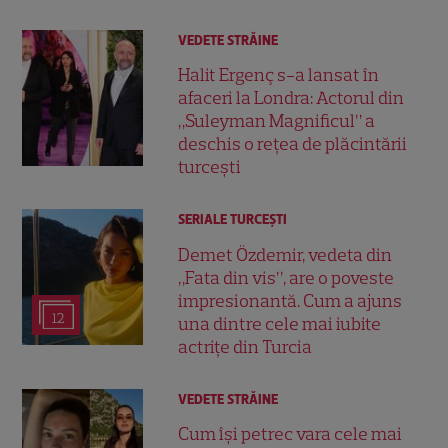
VEDETE STRĂINE
Halit Ergenç s-a lansat în
afaceri la Londra: Actorul din
„Suleyman Magnificul” a
deschis o rețea de plăcintării
turcești
SERIALE TURCEŞTI
Demet Özdemir, vedeta din
„Fata din vis”, are o poveste
impresionantă. Cum a ajuns
12
una dintre cele mai iubite
actrițe din Turcia
VEDETE STRĂINE
Cum își petrec vara cele mai