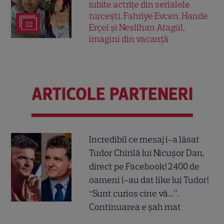
iubite actrițe din serialele
turcești. Fahriye Evcen, Hande
32
Erçel și Neslihan Atagül,
imagini din vacanță
ARTICOLE PARTENERI
Incredibil ce mesaj i-a lăsat
Tudor Chirilă lui Nicușor Dan,
direct pe Facebook! 2400 de
oameni i-au dat like lui Tudor!
“Sunt curios cine vă…”.
Continuarea e șah mat