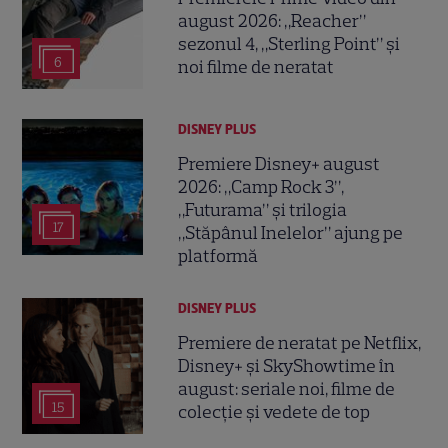
august 2026: „Reacher”
sezonul 4, „Sterling Point” și
6
noi filme de neratat
DISNEY PLUS
Premiere Disney+ august
2026: „Camp Rock 3”,
„Futurama” și trilogia
17
„Stăpânul Inelelor” ajung pe
platformă
DISNEY PLUS
Premiere de neratat pe Netflix,
Disney+ și SkyShowtime în
august: seriale noi, filme de
15
colecție și vedete de top