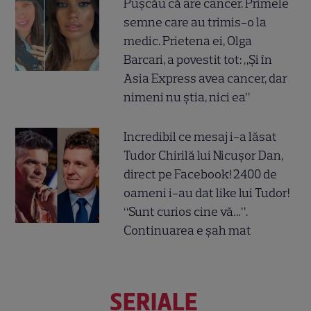
Pușcău că are cancer. Primele
semne care au trimis-o la
medic. Prietena ei, Olga
Barcari, a povestit tot: „Și în
Asia Express avea cancer, dar
nimeni nu știa, nici ea”
Incredibil ce mesaj i-a lăsat
Tudor Chirilă lui Nicușor Dan,
direct pe Facebook! 2400 de
oameni i-au dat like lui Tudor!
“Sunt curios cine vă…”.
Continuarea e șah mat
SERIALE