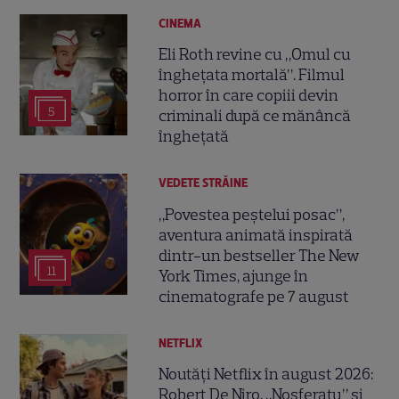
CINEMA
Eli Roth revine cu „Omul cu
înghețata mortală”. Filmul
horror în care copiii devin
5
criminali după ce mănâncă
înghețată
VEDETE STRĂINE
„Povestea peștelui posac”,
aventura animată inspirată
dintr-un bestseller The New
11
York Times, ajunge în
cinematografe pe 7 august
NETFLIX
Noutăți Netflix în august 2026:
Robert De Niro, „Nosferatu” și