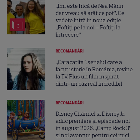
„Îmi este frică de Nea Mărin,
dar vreau să arăt ce pot”. Ce
vedete intră în noua ediție
3
„Poftiți pe la noi – Poftiți la
întrecere”
RECOMANDĂRI
„Caracatița”, serialul care a
făcut istorie în România, revine
la TV. Plus un film inspirat
dintr-un caz real incredibil
RECOMANDĂRI
Disney Channel și Disney Jr.
aduc premiere și episoade noi
în august 2026. „Camp Rock 3”
și noi aventuri pentru cei mici