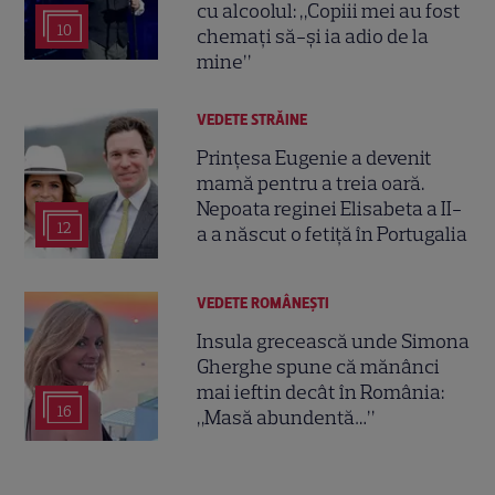
cu alcoolul: „Copiii mei au fost
10
chemați să-și ia adio de la
mine”
VEDETE STRĂINE
Prințesa Eugenie a devenit
mamă pentru a treia oară.
Nepoata reginei Elisabeta a II-
12
a a născut o fetiță în Portugalia
VEDETE ROMÂNEŞTI
Insula grecească unde Simona
Gherghe spune că mănânci
mai ieftin decât în România:
16
„Masă abundentă…”