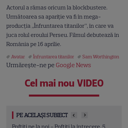
Actorul a rămas oricum la blockbustere.
Următoarea sa apariţie va fi în mega-
producţia „Înfruntarea titanilor”, în care va
juca rolul eroului Perseu. Filmul debutează în
România pe 16 aprilie.
Avatar
Înfruntarea titanilor
Sam Worthington
Urmărește-ne pe
Google News
Cel mai nou VIDEO
PE ACELAȘI SUBIECT
5
La Vuelta și US Open, vedetele lunii
Jura