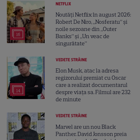
NETFLIX
Noutăți Netflix în august 2026:
Robert De Niro, „Nosferatu” și
noile sezoane din „Outer
16
Banks” și „Un veac de
singurătate”
VEDETE STRĂINE
Elon Musk, atac la adresa
regizorului premiat cu Oscar
care a realizat documentarul
14
despre viața sa. Filmul are 232
de minute
VEDETE STRĂINE
Marvel are un nou Black
Panther. David Jonsson preia