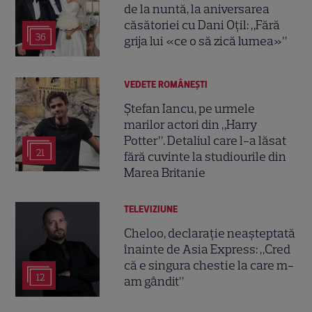
de la nuntă, la aniversarea
căsătoriei cu Dani Oțil: „Fără
36
grija lui «ce o să zică lumea»”
VEDETE ROMÂNEŞTI
Ștefan Iancu, pe urmele
marilor actori din „Harry
Potter”. Detaliul care l-a lăsat
21
fără cuvinte la studiourile din
Marea Britanie
TELEVIZIUNE
Cheloo, declarație neașteptată
înainte de Asia Express: „Cred
că e singura chestie la care m-
12
am gândit”