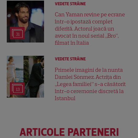
VEDETE STRĂINE
Can Yaman revine pe ecrane
într-o ipostază complet
diferită. Actorul joacă un
31
avocat în noul serial „Bro”,
filmat în Italia
VEDETE STRĂINE
Primele imagini de la nunta
Damlei Sönmez. Actrița din
„Legea familiei” s-a căsătorit
13
într-o ceremonie discretă la
Istanbul
ARTICOLE PARTENERI