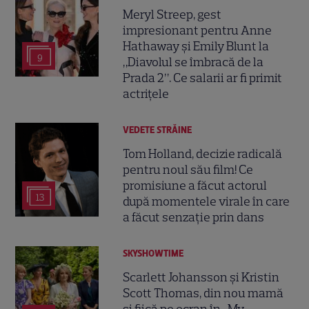
Meryl Streep, gest
impresionant pentru Anne
Hathaway și Emily Blunt la
9
„Diavolul se îmbracă de la
Prada 2”. Ce salarii ar fi primit
actrițele
VEDETE STRĂINE
Tom Holland, decizie radicală
pentru noul său film! Ce
promisiune a făcut actorul
13
după momentele virale în care
a făcut senzație prin dans
SKYSHOWTIME
Scarlett Johansson și Kristin
Scott Thomas, din nou mamă