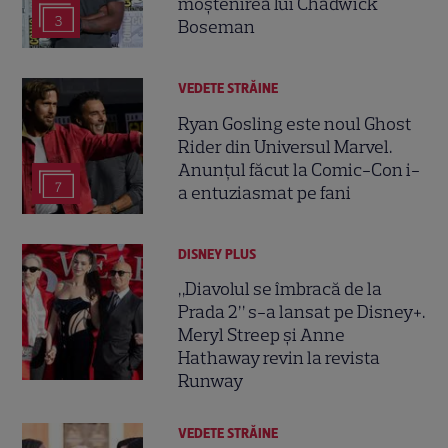
moștenirea lui Chadwick
3
Boseman
VEDETE STRĂINE
Ryan Gosling este noul Ghost
Rider din Universul Marvel.
Anunțul făcut la Comic-Con i-
7
a entuziasmat pe fani
DISNEY PLUS
„Diavolul se îmbracă de la
Prada 2” s-a lansat pe Disney+.
Meryl Streep și Anne
Hathaway revin la revista
Runway
VEDETE STRĂINE