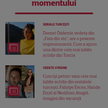
momentului
SERIALE TURCEŞTI
Demet Özdemir, vedeta din
„Fata din vis”, are o poveste
impresionantă. Cum a ajuns
12
una dintre cele mai iubite
actrițe din Turcia
VEDETE STRĂINE
Cum își petrec vara cele mai
iubite actrițe din serialele
turcești. Fahriye Evcen, Hande
32
Erçel și Neslihan Atagül,
imagini din vacanță