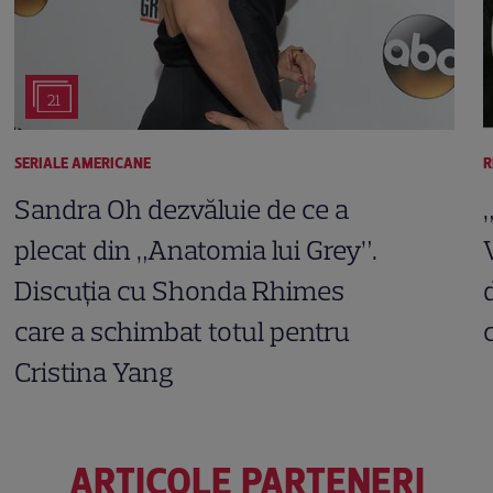
21
SERIALE AMERICANE
R
Sandra Oh dezvăluie de ce a
plecat din „Anatomia lui Grey”.
Discuția cu Shonda Rhimes
care a schimbat totul pentru
Cristina Yang
ARTICOLE PARTENERI