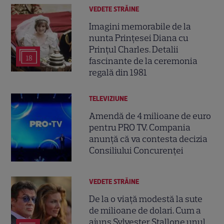
VEDETE STRĂINE
Imagini memorabile de la
nunta Prințesei Diana cu
Prințul Charles. Detalii
18
fascinante de la ceremonia
regală din 1981
TELEVIZIUNE
Amendă de 4 milioane de euro
pentru PRO TV. Compania
anunță că va contesta decizia
Consiliului Concurenței
VEDETE STRĂINE
De la o viață modestă la sute
de milioane de dolari. Cum a
ajuns Sylvester Stallone unul