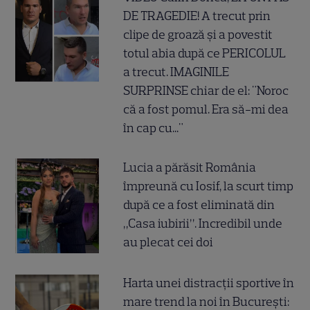
DE TRAGEDIE! A trecut prin
clipe de groază și a povestit
totul abia după ce PERICOLUL
a trecut. IMAGINILE
SURPRINSE chiar de el: "Noroc
că a fost pomul. Era să-mi dea
în cap cu..."
Lucia a părăsit România
împreună cu Iosif, la scurt timp
după ce a fost eliminată din
„Casa iubirii”. Incredibil unde
au plecat cei doi
Harta unei distracții sportive în
mare trend la noi în București: