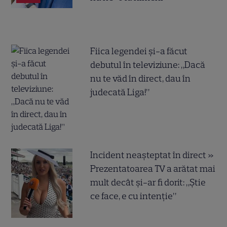
Fiica legendei și-a făcut
debutul în televiziune: „Dacă
nu te văd în direct, dau în
judecată Liga!”
Incident neașteptat în direct »
Prezentatoarea TV a arătat mai
mult decât și-ar fi dorit: „Știe
ce face, e cu intenție”