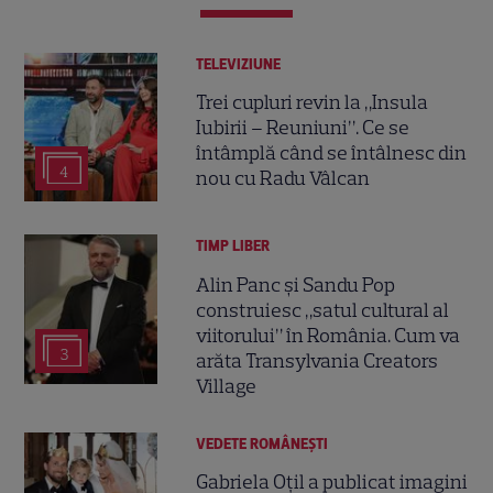
TELEVIZIUNE
Trei cupluri revin la „Insula
Iubirii – Reuniuni”. Ce se
întâmplă când se întâlnesc din
4
nou cu Radu Vâlcan
TIMP LIBER
Alin Panc și Sandu Pop
construiesc „satul cultural al
viitorului” în România. Cum va
3
arăta Transylvania Creators
Village
VEDETE ROMÂNEŞTI
Gabriela Oțil a publicat imagini