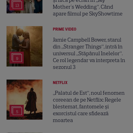
și fiică pe ecran în „My
13
Mother's Wedding”. Când
apare filmul pe SkyShowtime
PRIME VIDEO
Jamie Campbell Bower, starul
din „Stranger Things”, intră în
universul „Stăpânul Inelelor”.
9
Ce rol legendar va interpreta în
sezonul 3
NETFLIX
„Palatul de Est”, noul fenomen
coreean de pe Netflix: Regele
blestemat, fantomele și
5
exorcistul care sfidează
moartea