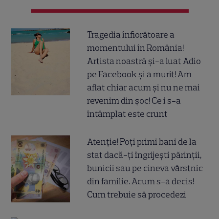
Tragedia înfiorătoare a
momentului în România!
Artista noastră și-a luat Adio
pe Facebook și a murit! Am
aflat chiar acum și nu ne mai
revenim din șoc! Ce i s-a
întâmplat este crunt
Atenție! Poți primi bani de la
stat dacă-ți îngrijești părinții,
bunicii sau pe cineva vârstnic
din familie. Acum s-a decis!
Cum trebuie să procedezi