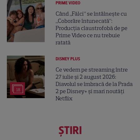
PRIME VIDEO
Când „Fălci” se întâlnește cu
„Coborâre întunecată”:
Producția claustrofobă de pe
Prime Video ce nu trebuie
ratată
DISNEY PLUS
Ce vedem pe streaming între
27 iulie și 2 august 2026:
Diavolul se îmbracă de la Prada
18
2 pe Disney+ și mari noutăți
Netflix
ŞTIRI