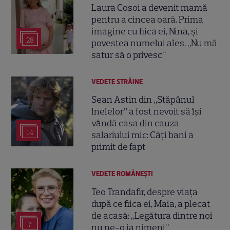
Laura Cosoi a devenit mamă
pentru a cincea oară. Prima
imagine cu fiica ei, Nina, și
28
povestea numelui ales. „Nu mă
satur să o privesc”
VEDETE STRĂINE
Sean Astin din „Stăpânul
Inelelor” a fost nevoit să își
vândă casa din cauza
14
salariului mic: Câți bani a
primit de fapt
VEDETE ROMÂNEŞTI
Teo Trandafir, despre viața
după ce fiica ei, Maia, a plecat
de acasă: „Legătura dintre noi
7
nu ne-o ia nimeni”