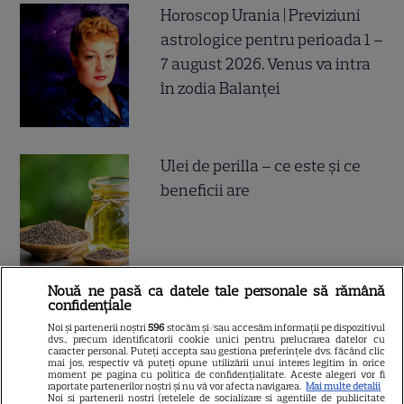
Horoscop Urania | Previziuni
astrologice pentru perioada 1 –
7 august 2026. Venus va intra
în zodia Balanței
Ulei de perilla – ce este și ce
beneficii are
Nouă ne pasă ca datele tale personale să rămână
confidențiale
Postul Sfintei Mării – Postul
Noi și partenerii noștri
596
stocăm și/sau accesăm informații pe dispozitivul
Adormirii Maicii Domnului. Ce
dvs., precum identificatorii cookie unici pentru prelucrarea datelor cu
caracter personal. Puteți accepta sau gestiona preferințele dvs. făcând clic
se mănâncă în post
mai jos, respectiv vă puteți opune utilizării unui interes legitim în orice
moment pe pagina cu politica de confidențialitate. Aceste alegeri vor fi
raportate partenerilor noștri și nu vă vor afecta navigarea.
Mai multe detalii
Noi si partenerii nostri (retelele de socializare si agentiile de publicitate