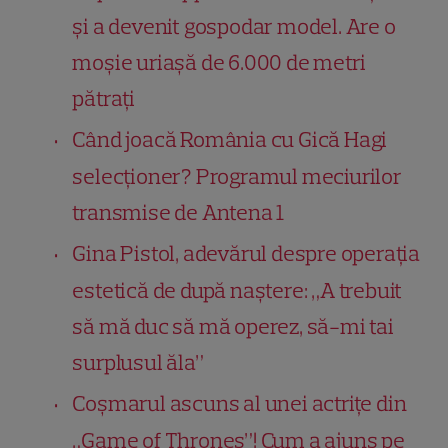
și a devenit gospodar model. Are o
moșie uriașă de 6.000 de metri
pătrați
Când joacă România cu Gică Hagi
selecționer? Programul meciurilor
transmise de Antena 1
Gina Pistol, adevărul despre operația
estetică de după naștere: „A trebuit
să mă duc să mă operez, să-mi tai
surplusul ăla”
Coșmarul ascuns al unei actrițe din
„Game of Thrones”! Cum a ajuns pe