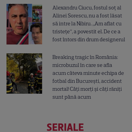
Alexandru Ciucu, fostul soț al
Alinei Sorescu, nu a fost lăsat
să intre la Nibiru. „Am aflat cu
tristețe”, a povestit el. De ce a
fost întors din drum designerul
Breaking tragic în România:
microbuzul în care se afla
acum câteva minute echipa de
fotbal din București, accident
mortal! Câți morți și câți răniți
sunt până acum
SERIALE