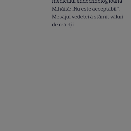
medicului endocrinolog Ioana
Mihăilă: „Nu este acceptabil”.
Mesajul vedetei a stârnit valuri
de reacții