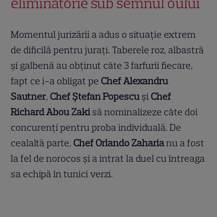
eliminatorie sub semnul oului
Momentul jurizării a adus o situație extrem
de dificilă pentru jurați. Taberele roz, albastră
și galbenă au obținut câte 3 farfurii fiecare,
fapt ce i-a obligat pe
Chef Alexandru
Sautner
,
Chef Ștefan Popescu
și
Chef
Richard Abou Zaki
să nominalizeze câte doi
concurenți pentru proba individuală. De
cealaltă parte,
Chef Orlando Zaharia
nu a fost
la fel de norocos și a intrat la duel cu întreaga
sa echipă în tunici verzi.