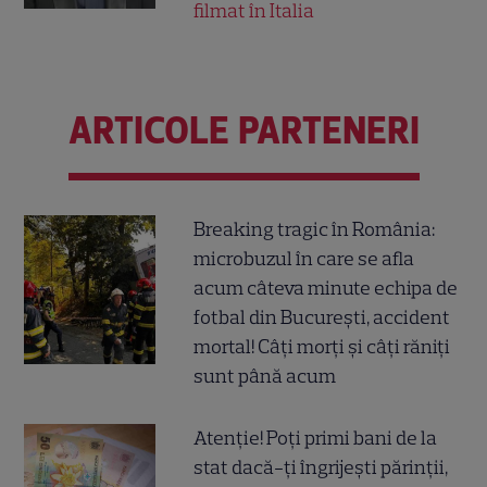
filmat în Italia
ARTICOLE PARTENERI
Breaking tragic în România:
microbuzul în care se afla
acum câteva minute echipa de
fotbal din București, accident
mortal! Câți morți și câți răniți
sunt până acum
Atenție! Poți primi bani de la
stat dacă-ți îngrijești părinții,