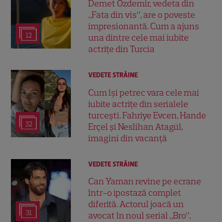
Demet Özdemir, vedeta din
„Fata din vis”, are o poveste
impresionantă. Cum a ajuns
12
una dintre cele mai iubite
actrițe din Turcia
VEDETE STRĂINE
Cum își petrec vara cele mai
iubite actrițe din serialele
turcești. Fahriye Evcen, Hande
32
Erçel și Neslihan Atagül,
imagini din vacanță
VEDETE STRĂINE
Can Yaman revine pe ecrane
într-o ipostază complet
diferită. Actorul joacă un
31
avocat în noul serial „Bro”,