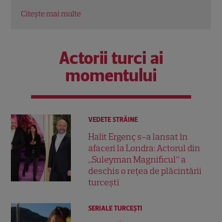
Citeș
Citește mai multe
Actorii turci ai
momentului
VEDETE STRĂINE
Halit Ergenç s-a lansat în
afaceri la Londra: Actorul din
„Suleyman Magnificul” a
deschis o rețea de plăcintării
turcești
SERIALE TURCEŞTI