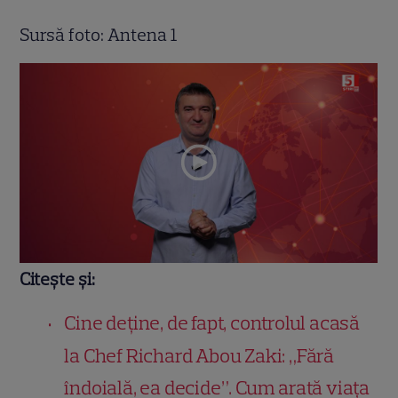
Sursă foto: Antena 1
Citește și:
Cine deține, de fapt, controlul acasă
la Chef Richard Abou Zaki: „Fără
îndoială, ea decide”. Cum arată viața