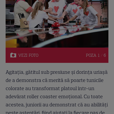
VEZI
FOTO
POZA
1 / 6
Agitația, gătitul sub presiune și dorința uriașă
de a demonstra că merită să poarte tunicile
colorate au transformat platoul într-un
adevărat roller coaster emoțional. Cu toate
acestea, juniorii au demonstrat că au abilități
peste așteptări, fiind ajutați la fiecare pas de