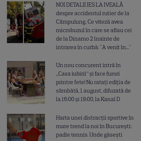
NOI DETALII IES LA IVEALĂ
despre accidentul rutier de la
Câmpulung. Ce viteză avea
microbuzul în care se aflau cei
de la Dinamo 2 înainte de
intrarea în curbă: "A venit în..."
Un nou concurent intră în
„Casa iubirii” și face furori
printre fete! Nu ratați ediția de
sâmbătă, 1 august, difuzată de
la 16:00 și 19:00, la Kanal D
Harta unei distracții sportive în
mare trend la noi în București:
padle tennis. Unde găsești