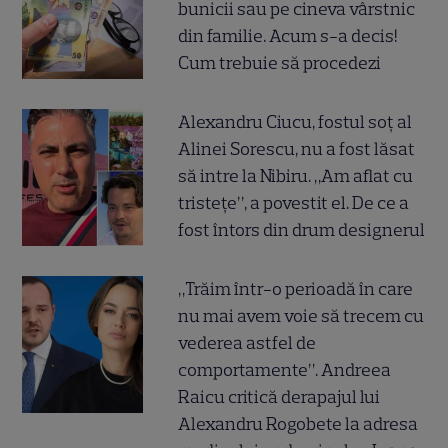
bunicii sau pe cineva vârstnic
din familie. Acum s-a decis!
Cum trebuie să procedezi
Alexandru Ciucu, fostul soț al
Alinei Sorescu, nu a fost lăsat
să intre la Nibiru. „Am aflat cu
tristețe”, a povestit el. De ce a
fost întors din drum designerul
„Trăim într-o perioadă în care
nu mai avem voie să trecem cu
vederea astfel de
comportamente”. Andreea
Raicu critică derapajul lui
Alexandru Rogobete la adresa