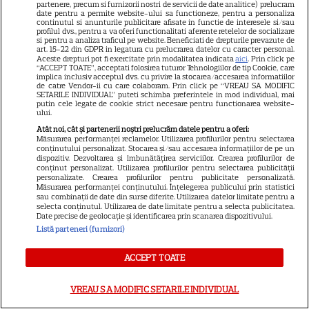
partenere, precum si furnizorii nostri de servicii de date analitice) prelucram
date pentru a permite website-ului sa functioneze, pentru a personaliza
continutul si anunturile publicitare afisate in functie de interesele si/sau
profilul dvs., pentru a va oferi functionalitati aferente retelelor de socializare
si pentru a analiza traficul pe website. Beneficiati de drepturile prevazute de
art. 15-22 din GDPR in legatura cu prelucrarea datelor cu caracter personal.
Ce vase de gătit îți trebuie
Aceste drepturi pot fi exercitate prin modalitatea indicata
aici
. Prin click pe
“ACCEPT TOATE”, acceptati folosirea tuturor Tehnologiilor de tip Cookie, care
dacă te muți singur – ustensile
implica inclusiv acceptul dvs. cu privire la stocarea/accesarea informatiilor
de catre Vendor-ii cu care colaboram. Prin click pe “VREAU SA MODIFIC
pe care trebuie să le ai în
SETARILE INDIVIDUAL” puteti schimba preferintele in mod individual, mai
putin cele legate de cookie strict necesare pentru functionarea website-
bucătărie
ului.
Atât noi, cât și partenerii noștri prelucrăm datele pentru a oferi:
Măsurarea performanței reclamelor. Utilizarea profilurilor pentru selectarea
conținutului personalizat. Stocarea și/sau accesarea informațiilor de pe un
dispozitiv. Dezvoltarea și îmbunătățirea serviciilor. Crearea profilurilor de
conținut personalizat. Utilizarea profilurilor pentru selectarea publicității
personalizate. Crearea profilurilor pentru publicitate personalizată.
Măsurarea performanței conținutului. Înțelegerea publicului prin statistici
sau combinații de date din surse diferite. Utilizarea datelor limitate pentru a
selecta conținutul. Utilizarea de date limitate pentru a selecta publicitatea.
Date precise de geolocație și identificarea prin scanarea dispozitivului.
ALTE ARTICOLE
Listă parteneri (furnizori)
INTERESANTE
ACCEPT TOATE
VREAU SA MODIFIC SETARILE INDIVIDUAL