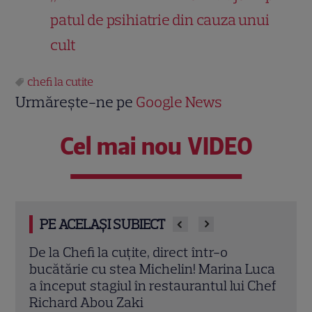
patul de psihiatrie din cauza unui
cult
chefi la cutite
Urmărește-ne pe
Google News
Cel mai nou VIDEO
PE ACELAȘI SUBIECT
doua
De la Chefi la cuțite, direct într-o
Rich
tește
bucătărie cu stea Michelin! Marina Luca
pentr
a început stagiul în restaurantul lui Chef
care
Richard Abou Zaki