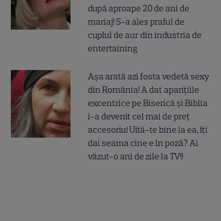
după aproape 20 de ani de
mariaj! S-a ales praful de
cuplul de aur din industria de
entertaining
Așa arată azi fosta vedetă sexy
din România! A dat aparițiile
excentrice pe Biserică și Biblia
i-a devenit cel mai de preț
accesoriu! Uită-te bine la ea, îți
dai seama cine e în poză? Ai
văzut-o ani de zile la TV!!