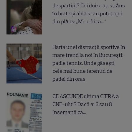
despărțirii? Cei doi s-au strâns
în brațe și abia s-au putut opri
din plâns: „Mi-e frică...”
Harta unei distracții sportive în
mare trend la noi în București:
padle tennis. Unde găsești
cele mai bune terenuri de
padel din oraș
CE ASCUNDE ultima CIFRA a
CNP-ului? Dacă ai 3 sau 8
însemană că...