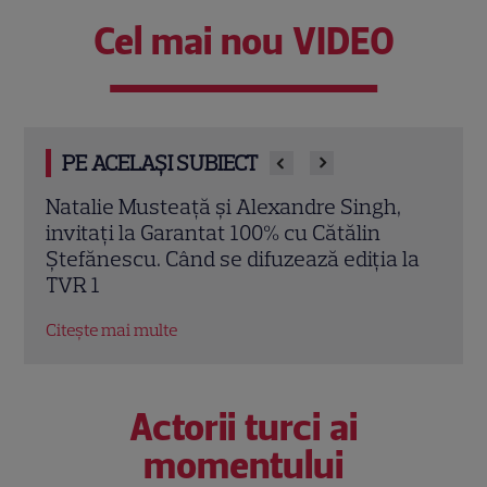
Cel mai nou VIDEO
PE ACELAȘI SUBIECT
,
Gala Nadia Comăneci la TVR: Programul
Sato
transmisiunilor LIVE
desc
 la
2026
Citește mai multe
Rom
Citeș
Actorii turci ai
momentului