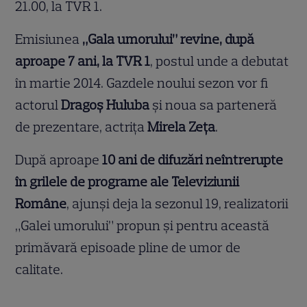
21.00, la TVR 1.
Emisiunea
„Gala umorului” revine, după
aproape 7 ani, la TVR 1
, postul unde a debutat
în martie 2014. Gazdele noului sezon vor fi
actorul
Dragoş Huluba
şi noua sa parteneră
de prezentare, actriţa
Mirela Zeţa
.
După aproape
10 ani de difuzări neîntrerupte
în grilele de programe ale Televiziunii
Române
, ajunşi deja la sezonul 19, realizatorii
„Galei umorului” propun şi pentru această
primăvară episoade pline de umor de
calitate.