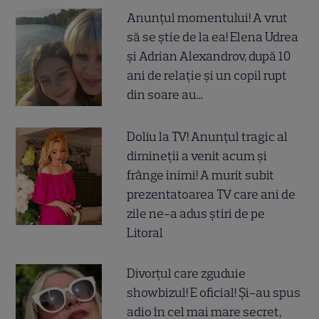
Anunțul momentului! A vrut
să se știe de la ea! Elena Udrea
și Adrian Alexandrov, după 10
ani de relație și un copil rupt
din soare au...
Doliu la TV! Anunțul tragic al
dimineții a venit acum și
frânge inimi! A murit subit
prezentatoarea TV care ani de
zile ne-a adus știri de pe
Litoral
Divorțul care zguduie
showbizul! E oficial! Și-au spus
adio în cel mai mare secret,