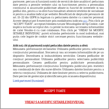
partenere, precum si furnizorii nostri de servicii de date analitice) prelucram
17
fără viață în locuința sa
date pentru a permite website-ului sa functioneze, pentru a personaliza
continutul si anunturile publicitare afisate in functie de interesele si/sau
profilul dvs., pentru a va oferi functionalitati aferente retelelor de socializare
si pentru a analiza traficul pe website. Beneficiati de drepturile prevazute de
art. 15-22 din GDPR in legatura cu prelucrarea datelor cu caracter personal.
VEDETE STRĂINE
Aceste drepturi pot fi exercitate prin modalitatea indicata
aici
. Prin click pe
“ACCEPT TOATE”, acceptati folosirea tuturor Tehnologiilor de tip Cookie, care
Prințul Mirko al Bulgariei se
implica inclusiv acceptul dvs. cu privire la stocarea/accesarea informatiilor
de catre Vendor-ii cu care colaboram. Prin click pe “VREAU SA MODIFIC
căsătorește cu dr. Marta Embid.
SETARILE INDIVIDUAL” puteti schimba preferintele in mod individual, mai
putin cele legate de cookie strict necesare pentru functionarea website-
Povestea de dragoste începută
ului.
7
într-un spital din Madrid
Atât noi, cât și partenerii noștri prelucrăm datele pentru a oferi:
Măsurarea performanței reclamelor. Utilizarea profilurilor pentru selectarea
conținutului personalizat. Stocarea și/sau accesarea informațiilor de pe un
dispozitiv. Dezvoltarea și îmbunătățirea serviciilor. Crearea profilurilor de
conținut personalizat. Utilizarea profilurilor pentru selectarea publicității
personalizate. Crearea profilurilor pentru publicitate personalizată.
Măsurarea performanței conținutului. Înțelegerea publicului prin statistici
BYD atacă segmentul de lux:
sau combinații de date din surse diferite. Utilizarea datelor limitate pentru a
selecta conținutul. Utilizarea de date limitate pentru a selecta publicitatea.
chinezii lansează o limuzină
Date precise de geolocație și identificarea prin scanarea dispozitivului.
Listă parteneri (furnizori)
care să rivalizeze cu Mercedes
și BMW
ACCEPT TOATE
VREAU SA MODIFIC SETARILE INDIVIDUAL