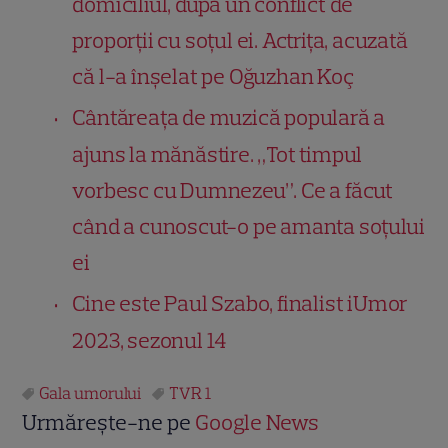
domiciliul, după un conflict de
proporții cu soțul ei. Actrița, acuzată
că l-a înșelat pe Oğuzhan Koç
Cântăreața de muzică populară a
ajuns la mănăstire. „Tot timpul
vorbesc cu Dumnezeu”. Ce a făcut
când a cunoscut-o pe amanta soțului
ei
Cine este Paul Szabo, finalist iUmor
2023, sezonul 14
Gala umorului
TVR 1
Urmărește-ne pe
Google News