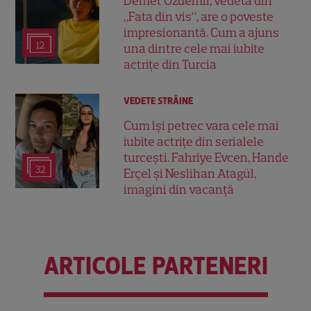
Demet Özdemir, vedeta din
„Fata din vis”, are o poveste
impresionantă. Cum a ajuns
12
una dintre cele mai iubite
actrițe din Turcia
VEDETE STRĂINE
Cum își petrec vara cele mai
iubite actrițe din serialele
turcești. Fahriye Evcen, Hande
32
Erçel și Neslihan Atagül,
imagini din vacanță
ARTICOLE PARTENERI