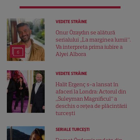
VEDETE STRĂINE
Onur Özaydın se alătură
serialului „La marginea lumii”.
Va interpreta prima iubire a
6
Alyei Albora
VEDETE STRĂINE
Halit Ergenç s-a lansat în
afaceri la Londra: Actorul din
„Suleyman Magnificul” a
deschis o rețea de plăcintării
turcești
SERIALE TURCEŞTI