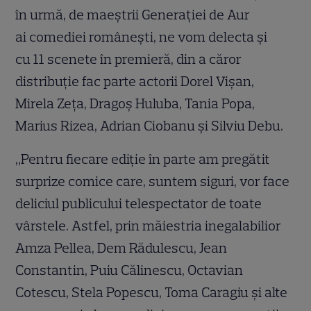
în urmă, de maeştrii Generaţiei de Aur
ai comediei româneşti, ne vom delecta şi
cu 11 scenete în premieră, din a căror
distribuţie fac parte actorii Dorel Vișan,
Mirela Zeța, Dragoș Huluba, Tania Popa,
Marius Rizea, Adrian Ciobanu şi Silviu Debu.
„Pentru fiecare ediţie în parte am pregătit
surprize comice care, suntem siguri, vor face
deliciul publicului telespectator de toate
vârstele. Astfel, prin măiestria inegalabilior
Amza Pellea, Dem Rădulescu, Jean
Constantin, Puiu Călinescu, Octavian
Cotescu, Stela Popescu, Toma Caragiu şi alte