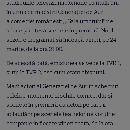
studiourile Televiziunii Române cu mulţi ani
în urmă de maeştrii Generaţiei de Aur
a comediei româneşti, „Gala umorului” ne
aduce şi câteva scenete în premieră. Noul
sezon e programat să înceapă vineri, pe 24
martie, de la ora 21.00.
De această dată, emisiunea se vede la TVR 1,
și nu la TVR 2, așa cum eram obișnuiți.
Marii actori ai Generaţiei de Aur în scheciuri
celebre, momente şi schiţe comice, dar şi
scenete în premieră cu actori pe care îi
aplaudăm pe scenele teatrelor ne vor ţine
companie în fiecare vineri seară, de la ora