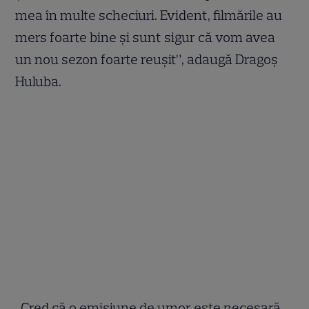
mea în multe scheciuri. Evident, filmările au
mers foarte bine şi sunt sigur că vom avea
un nou sezon foarte reuşit”, adaugă Dragoş
Huluba.
„Cred că o emisiune de umor este necesară