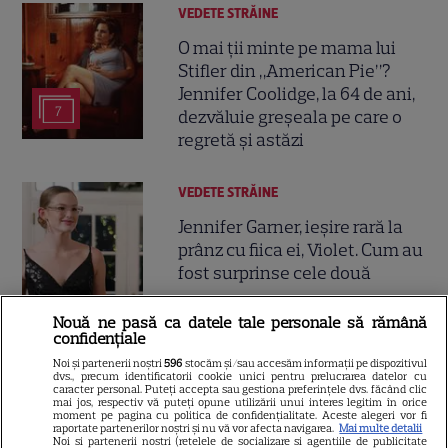
VEDETE STRĂINE
O mai ții minte pe mama lui
Stifler din „American Pie”?
Jennifer Coolidge, la 64 de ani,
7
dezvăluie greșeala pe care o
regretă și astăzi
VEDETE STRĂINE
Jennifer Garner, ieșire rară la
prânz cu fiica ei, Violet. Cum au
fost surprinse cele două
Nouă ne pasă ca datele tale personale să rămână
confidențiale
TELEVIZIUNE
Noi și partenerii noștri
596
stocăm și/sau accesăm informații pe dispozitivul
dvs., precum identificatorii cookie unici pentru prelucrarea datelor cu
caracter personal. Puteți accepta sau gestiona preferințele dvs. făcând clic
Eren Kasikci, fost câștigător
mai jos, respectiv vă puteți opune utilizării unui interes legitim în orice
MasterChef Turcia, a murit la
moment pe pagina cu politica de confidențialitate. Aceste alegeri vor fi
raportate partenerilor noștri și nu vă vor afecta navigarea.
Mai multe detalii
37 de ani. Bucătarul a fost găsit
Noi si partenerii nostri (retelele de socializare si agentiile de publicitate