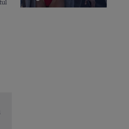
tul
Poftiți pe la noi – Poftiți la întrecere, 27 iulie 2026
le
Albu, Victor Slav și Selina intră în competiție. Ce
surpriză le pregătește Nea Mărin