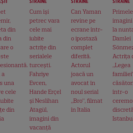
ŞTI
STRĂINE
STRĂINE
STRĂINE
et
Cum își
Can Yaman
Primele
mir,
petrec vara
revine pe
imagini
ta din
cele mai
ecrane într-
la nunt
a din
iubite
o ipostază
Damlei
 are o
actrițe din
complet
Sönmez
ste
serialele
diferită.
Actrița 
esionantă.
turcești.
Actorul
„Legea
 a
Fahriye
joacă un
familiei
s una
Evcen,
avocat în
căsător
re cele
Hande Erçel
noul serial
într-o
iubite
și Neslihan
„Bro”, filmat
ceremo
țe din
Atagül,
în Italia
discretă
ia
imagini din
Istanbu
vacanță