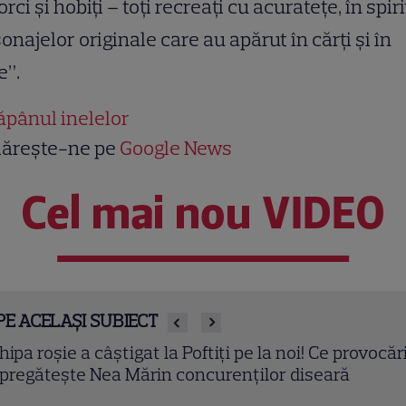
, orci şi hobiţi – toţi recreaţi cu acurateţe, în spiri
onajelor originale care au apărut în cărţi şi în
e”.
ăpânul inelelor
ărește-ne pe
Google News
Cel mai nou VIDEO
PE ACELAȘI SUBIECT
comandările TV ale săptămânii 27 iulie – 2 august!
he Walking Dead: Dead City”, filme HBO și telenove
 neratat