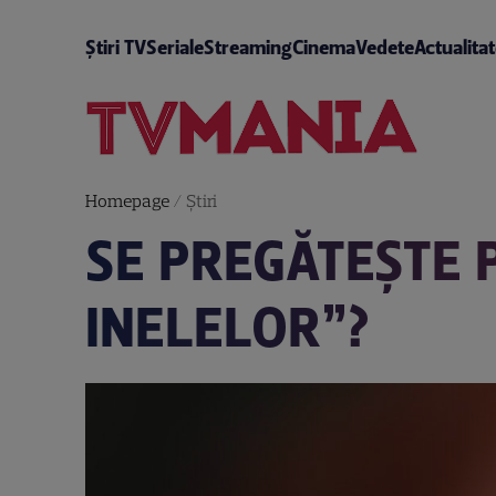
Știri TV
Seriale
Streaming
Cinema
Vedete
Actualita
Homepage
/
Știri
SE PREGĂTEŞTE 
INELELOR”?