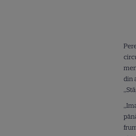
Pere
circ
men
din 
„Stă
„Ima
până
frum