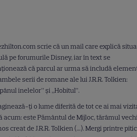
zhilton.com scrie că un mail care explică situa
ulă pe forumurile Disney, iar în text se
ţionează că parcul ar urma să includă elemen
ambele serii de romane ale lui J.R.R. Tolkien:
pânul inelelor” şi „Hobitul”.
ginează-ţi o lume diferită de tot ce ai mai vizit
 acum: este Pământul de Mijloc, tărâmul vechi
os creat de J.R.R. Tolkien (…). Mergi printre pitic