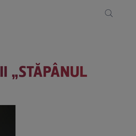
II „STĂPÂNUL