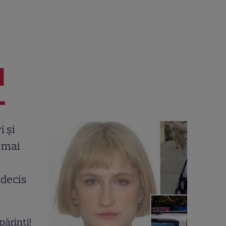
I
părinți!