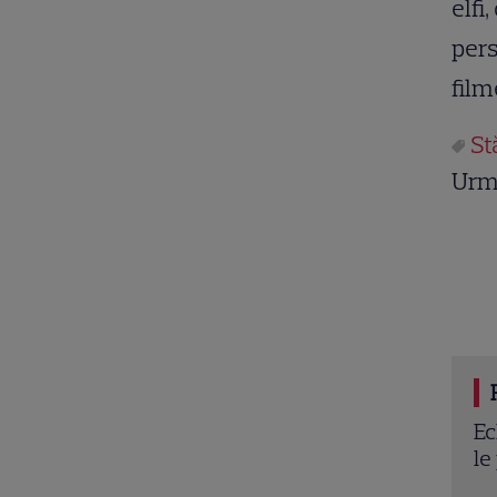
elfi
pers
film
St
Urm
roșie a câștigat la Poftiți pe la noi! Ce provocări
Re
gătește Nea Mărin concurenților diseară
„T
de