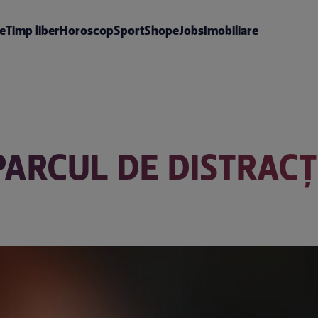
te
Timp liber
Horoscop
Sport
Shop
eJobs
Imobiliare
PARCUL DE DISTRACŢ