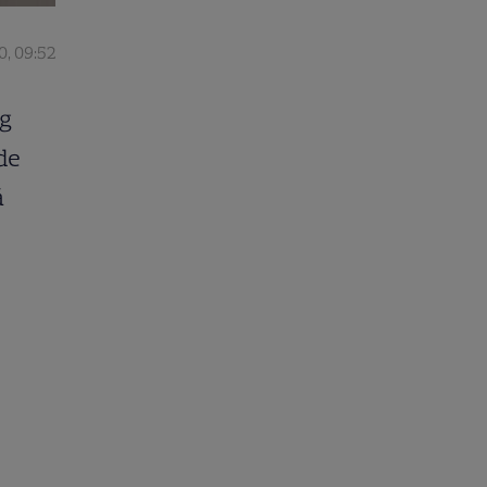
0, 09:52
ng
de
ă