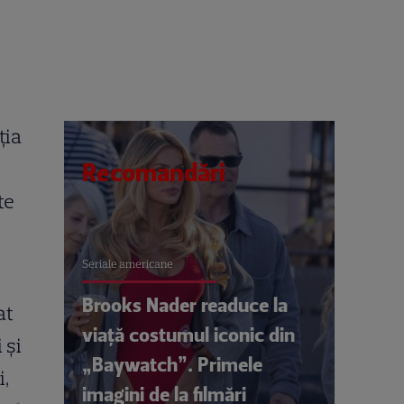
ţia
Recomandări
te
Seriale americane
Brooks Nader readuce la
at
viață costumul iconic din
 şi
„Baywatch”. Primele
i,
imagini de la filmări