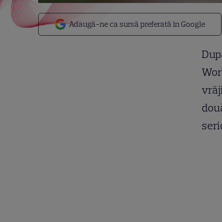
Adaugă-ne ca sursă preferată în Google
După
Worl
vrăj
două
seri