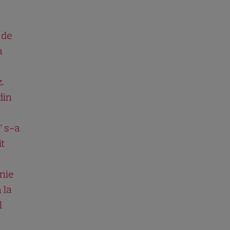
 de
a
.
din
” s-a
it
nie
 la
l