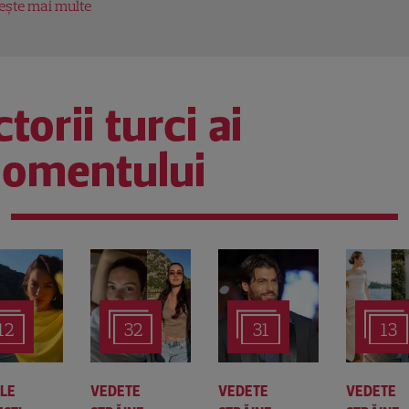
tește mai multe
torii turci ai
omentului
12
32
31
13
ALE
VEDETE
VEDETE
VEDETE