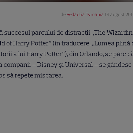
de
Redactia Tvmania
18 august 201
 succesul parcului de distracţii „The Wizardi
d of Harry Potter” (în traducere, „Lumea plină 
itorii a lui Harry Potter”), din Orlando, se pare c
 companii – Disney şi Universal – se gândesc
os să repete mişcarea.