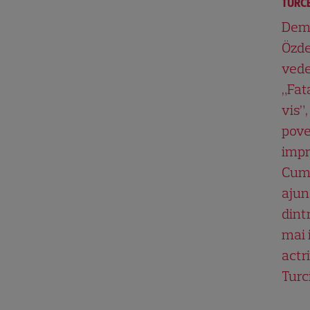
TURCE
Dem
Özde
vede
„Fat
vis”,
pove
impr
Cum
ajun
dint
mai 
actri
Turc