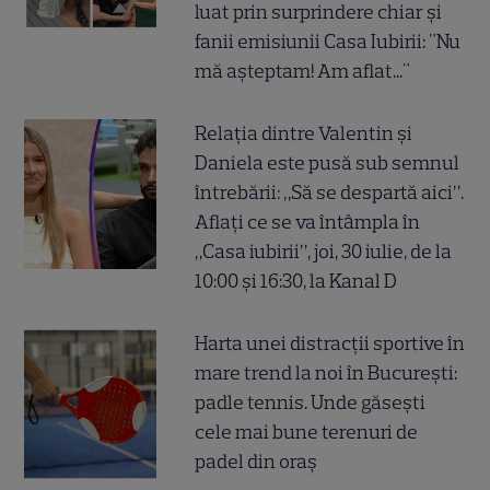
luat prin surprindere chiar și
fanii emisiunii Casa Iubirii: "Nu
mă așteptam! Am aflat..."
Relația dintre Valentin și
Daniela este pusă sub semnul
întrebării: „Să se despartă aici”.
Aflați ce se va întâmpla în
„Casa iubirii”, joi, 30 iulie, de la
10:00 și 16:30, la Kanal D
Harta unei distracții sportive în
mare trend la noi în București:
padle tennis. Unde găsești
cele mai bune terenuri de
padel din oraș