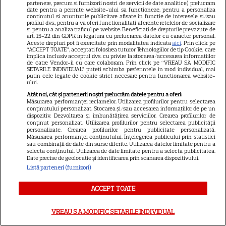
3
ajunge din greșeală la o
partenere, precum si furnizorii nostri de servicii de date analitice) prelucram
date pentru a permite website-ului sa functioneze, pentru a personaliza
petrecere a burlacilor
continutul si anunturile publicitare afisate in functie de interesele si/sau
profilul dvs., pentru a va oferi functionalitati aferente retelelor de socializare
si pentru a analiza traficul pe website. Beneficiati de drepturile prevazute de
art. 15-22 din GDPR in legatura cu prelucrarea datelor cu caracter personal.
RECOMANDĂRI
Aceste drepturi pot fi exercitate prin modalitatea indicata
aici
. Prin click pe
“ACCEPT TOATE”, acceptati folosirea tuturor Tehnologiilor de tip Cookie, care
implica inclusiv acceptul dvs. cu privire la stocarea/accesarea informatiilor
Can Yaman revine la TV în
de catre Vendor-ii cu care colaboram. Prin click pe “VREAU SA MODIFIC
SETARILE INDIVIDUAL” puteti schimba preferintele in mod individual, mai
România! „El Turco”, premiera
putin cele legate de cookie strict necesare pentru functionarea website-
de la Pro TV și disponibil
ului.
13
integral pe VOYO
Atât noi, cât și partenerii noștri prelucrăm datele pentru a oferi:
Măsurarea performanței reclamelor. Utilizarea profilurilor pentru selectarea
conținutului personalizat. Stocarea și/sau accesarea informațiilor de pe un
dispozitiv. Dezvoltarea și îmbunătățirea serviciilor. Crearea profilurilor de
conținut personalizat. Utilizarea profilurilor pentru selectarea publicității
HBO
personalizate. Crearea profilurilor pentru publicitate personalizată.
Măsurarea performanței conținutului. Înțelegerea publicului prin statistici
Ghinion la scară universală!
sau combinații de date din surse diferite. Utilizarea datelor limitate pentru a
selecta conținutul. Utilizarea de date limitate pentru a selecta publicitatea.
Noul serial „Stuart nu poate
Date precise de geolocație și identificarea prin scanarea dispozitivului.
salva universul”, un spin-off
Listă parteneri (furnizori)
din „Teoria Big Bang”, se
lansează pe HBO Max
ACCEPT TOATE
VREAU SA MODIFIC SETARILE INDIVIDUAL
VEDETE STRĂINE