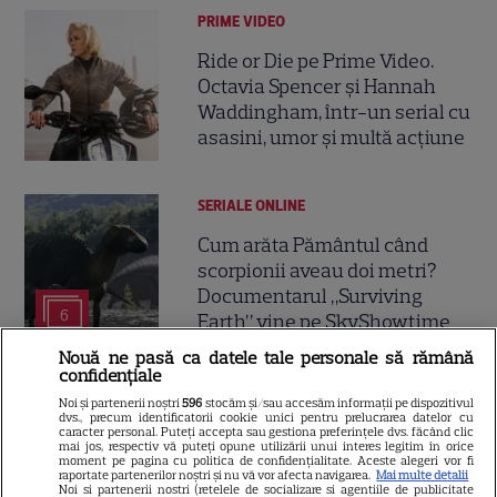
PRIME VIDEO
Ride or Die pe Prime Video.
Octavia Spencer și Hannah
Waddingham, într-un serial cu
asasini, umor și multă acțiune
SERIALE ONLINE
Cum arăta Pământul când
scorpionii aveau doi metri?
Documentarul „Surviving
6
Earth” vine pe SkyShowtime
Nouă ne pasă ca datele tale personale să rămână
confidențiale
NETFLIX
Noi și partenerii noștri
596
stocăm și/sau accesăm informații pe dispozitivul
dvs., precum identificatorii cookie unici pentru prelucrarea datelor cu
Kevin Hart revine pe Netflix în
caracter personal. Puteți accepta sau gestiona preferințele dvs. făcând clic
mai jos, respectiv vă puteți opune utilizării unui interes legitim în orice
comedia „72 de ore”! Aventura
moment pe pagina cu politica de confidențialitate. Aceste alegeri vor fi
raportate partenerilor noștri și nu vă vor afecta navigarea.
Mai multe detalii
haotică în care un corporatist
Noi si partenerii nostri (retelele de socializare si agentiile de publicitate