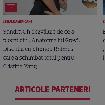
21
SERIALE AMERICANE
S
Sandra Oh dezvăluie de ce a
plecat din „Anatomia lui Grey”.
Discuția cu Shonda Rhimes
care a schimbat totul pentru
Cristina Yang
ARTICOLE PARTENERI