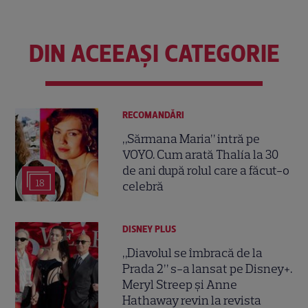
DIN ACEEAȘI CATEGORIE
RECOMANDĂRI
„Sărmana Maria” intră pe
VOYO. Cum arată Thalía la 30
de ani după rolul care a făcut-o
18
celebră
DISNEY PLUS
„Diavolul se îmbracă de la
Prada 2” s-a lansat pe Disney+.
Meryl Streep și Anne
Hathaway revin la revista