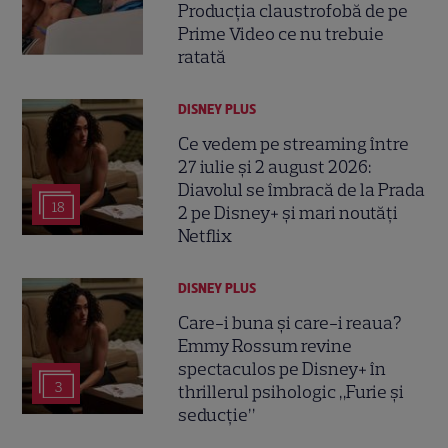
Producția claustrofobă de pe
Prime Video ce nu trebuie
ratată
DISNEY PLUS
Ce vedem pe streaming între
27 iulie și 2 august 2026:
Diavolul se îmbracă de la Prada
18
2 pe Disney+ și mari noutăți
Netflix
DISNEY PLUS
Care-i buna și care-i reaua?
Emmy Rossum revine
spectaculos pe Disney+ în
3
thrillerul psihologic „Furie și
seducție”