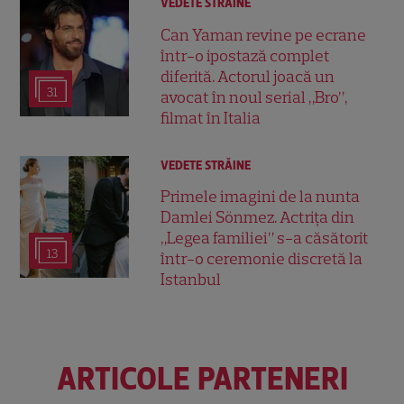
VEDETE STRĂINE
Can Yaman revine pe ecrane
într-o ipostază complet
diferită. Actorul joacă un
31
avocat în noul serial „Bro”,
filmat în Italia
VEDETE STRĂINE
Primele imagini de la nunta
Damlei Sönmez. Actrița din
„Legea familiei” s-a căsătorit
13
într-o ceremonie discretă la
Istanbul
ARTICOLE PARTENERI