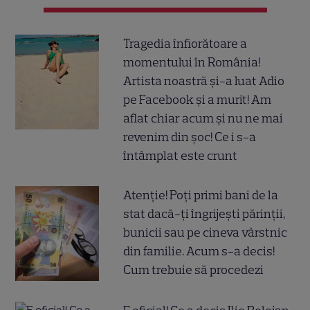
Tragedia înfiorătoare a
momentului în România!
Artista noastră și-a luat Adio
pe Facebook și a murit! Am
aflat chiar acum și nu ne mai
revenim din șoc! Ce i s-a
întâmplat este crunt
Atenție! Poți primi bani de la
stat dacă-ți îngrijești părinții,
bunicii sau pe cineva vârstnic
din familie. Acum s-a decis!
Cum trebuie să procedezi