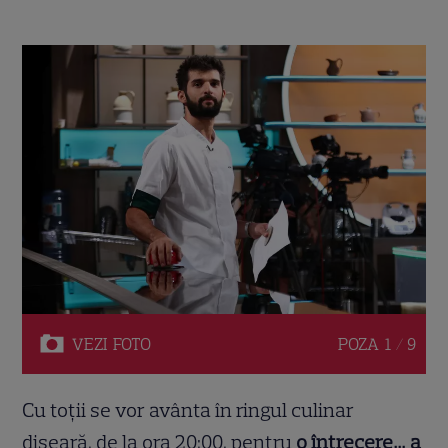
VEZI
FOTO
POZA
1 / 9
Cu toții se vor avânta în ringul culinar
diseară, de la ora 20:00, pentru
o întrecere… a