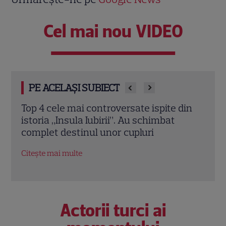
Cel mai nou VIDEO
PE ACELAȘI SUBIECT
 ispite din
Andrușca, schimbare de look la „Insu
chimbat
Iubirii – Reuniuni”. Ce a dezvăluit des
ri
relația cu Andrei după emisiune
Citește mai multe
Actorii turci ai