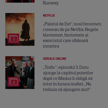
Runway
NETFLIX
„Palatul de Est”, noul fenomen
coreean de pe Netflix: Regele
blestemat, fantomele și
5
exorcistul care sfidează
moartea
SERIALE ONLINE
„Trafic”, episodul 3. Doru
ajunge la capătul puterilor
după ce Marius îi obligă să
6
intre în lumea mafiei: „Nu
trebuia să ajungem aici!”