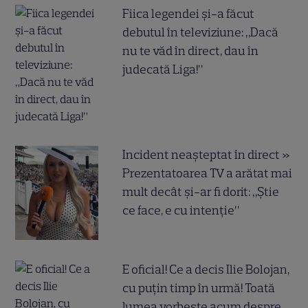
Fiica legendei și-a făcut
debutul în televiziune: „Dacă
nu te văd în direct, dau în
judecată Liga!”
Incident neașteptat în direct »
Prezentatoarea TV a arătat mai
mult decât și-ar fi dorit: „Știe
ce face, e cu intenție”
E oficial! Ce a decis Ilie Bolojan,
cu puțin timp în urmă! Toată
lumea vorbește acum despre