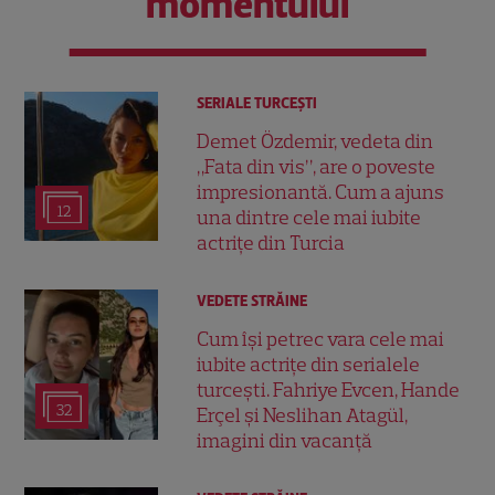
momentului
SERIALE TURCEŞTI
Demet Özdemir, vedeta din
„Fata din vis”, are o poveste
impresionantă. Cum a ajuns
12
una dintre cele mai iubite
actrițe din Turcia
VEDETE STRĂINE
Cum își petrec vara cele mai
iubite actrițe din serialele
turcești. Fahriye Evcen, Hande
32
Erçel și Neslihan Atagül,
imagini din vacanță