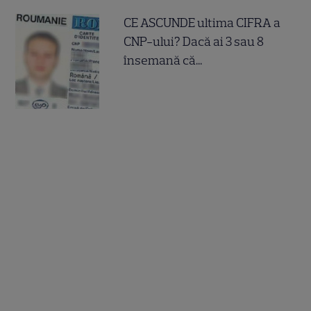
CE ASCUNDE ultima CIFRA a
CNP-ului? Dacă ai 3 sau 8
însemană că...