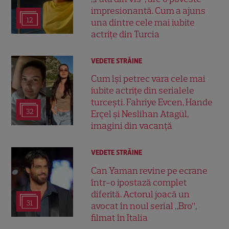
impresionantă. Cum a ajuns
12
una dintre cele mai iubite
actrițe din Turcia
VEDETE STRĂINE
Cum își petrec vara cele mai
iubite actrițe din serialele
turcești. Fahriye Evcen, Hande
32
Erçel și Neslihan Atagül,
imagini din vacanță
VEDETE STRĂINE
Can Yaman revine pe ecrane
într-o ipostază complet
diferită. Actorul joacă un
31
avocat în noul serial „Bro”,
filmat în Italia