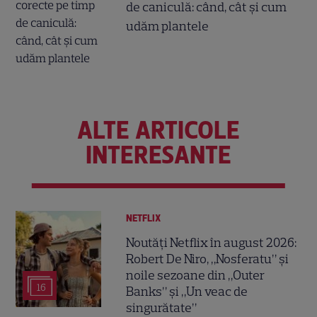
de caniculă: când, cât şi cum
udăm plantele
ALTE ARTICOLE
INTERESANTE
NETFLIX
Noutăți Netflix în august 2026:
Robert De Niro, „Nosferatu” și
noile sezoane din „Outer
16
Banks” și „Un veac de
singurătate”