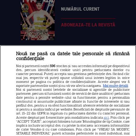
NUMĂRUL CURENT
ABONEAZA-TE LA REVISTĂ
Nouă ne pasă ca datele tale personale să rămână
Libertatea
confidențiale
Libertatea pentru femei
Noi și partenerii noștri
596
stocăm și/sau accesăm informații pe dispozitivul
dvs., precum identificatorii cookie unici pentru prelucrarea datelor cu
GSP
caracter personal. Puteți accepta sau gestiona preferințele dvs. făcând clic
mai jos, respectiv vă puteți opune utilizării unui interes legitim în orice
Știri mondene
moment pe pagina cu politica de confidențialitate. Aceste alegeri vor fi
raportate partenerilor noștri și nu vă vor afecta navigarea.
Mai multe detalii
Noi si partenerii nostri (retelele de socializare si agentiile de publicitate
Avantaje
partenere, precum si furnizorii nostri de servicii de date analitice) prelucram
date pentru a permite website-ului sa functioneze, pentru a personaliza
Elle
continutul si anunturile publicitare afisate in functie de interesele si/sau
profilul dvs., pentru a va oferi functionalitati aferente retelelor de socializare
Unica
si pentru a analiza traficul pe website. Beneficiati de drepturile prevazute de
art. 15-22 din GDPR in legatura cu prelucrarea datelor cu caracter personal.
Retete practice
Aceste drepturi pot fi exercitate prin modalitatea indicata
aici
. Prin click pe
“ACCEPT TOATE”, acceptati folosirea tuturor Tehnologiilor de tip Cookie, care
implica inclusiv acceptul dvs. cu privire la stocarea/accesarea informatiilor
de catre Vendor-ii cu care colaboram. Prin click pe “VREAU SA MODIFIC
SETARILE INDIVIDUAL” puteti schimba preferintele in mod individual, mai
URMĂREȘTE-NE PE