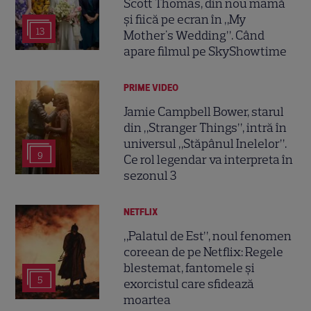
Scott Thomas, din nou mamă
și fiică pe ecran în „My
13
Mother's Wedding”. Când
apare filmul pe SkyShowtime
PRIME VIDEO
Jamie Campbell Bower, starul
din „Stranger Things”, intră în
universul „Stăpânul Inelelor”.
9
Ce rol legendar va interpreta în
sezonul 3
NETFLIX
„Palatul de Est”, noul fenomen
coreean de pe Netflix: Regele
blestemat, fantomele și
5
exorcistul care sfidează
moartea