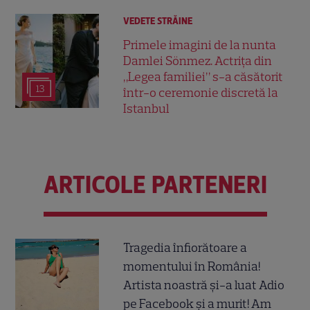
VEDETE STRĂINE
Primele imagini de la nunta
Damlei Sönmez. Actrița din
„Legea familiei” s-a căsătorit
13
într-o ceremonie discretă la
Istanbul
ARTICOLE PARTENERI
Tragedia înfiorătoare a
momentului în România!
Artista noastră și-a luat Adio
pe Facebook și a murit! Am