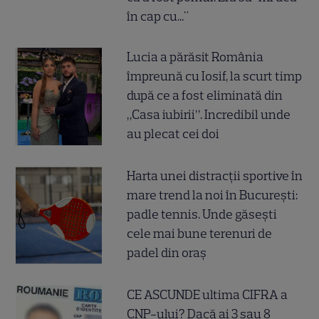
în cap cu..."
Lucia a părăsit România
împreună cu Iosif, la scurt timp
după ce a fost eliminată din
„Casa iubirii”. Incredibil unde
au plecat cei doi
Harta unei distracții sportive în
mare trend la noi în București:
padle tennis. Unde găsești
cele mai bune terenuri de
padel din oraș
CE ASCUNDE ultima CIFRA a
CNP-ului? Dacă ai 3 sau 8