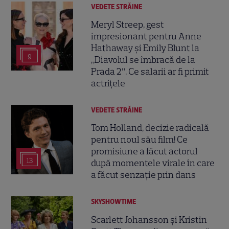
VEDETE STRĂINE
Meryl Streep, gest
impresionant pentru Anne
Hathaway și Emily Blunt la
9
„Diavolul se îmbracă de la
Prada 2”. Ce salarii ar fi primit
actrițele
VEDETE STRĂINE
Tom Holland, decizie radicală
pentru noul său film! Ce
promisiune a făcut actorul
13
după momentele virale în care
a făcut senzație prin dans
SKYSHOWTIME
Scarlett Johansson și Kristin