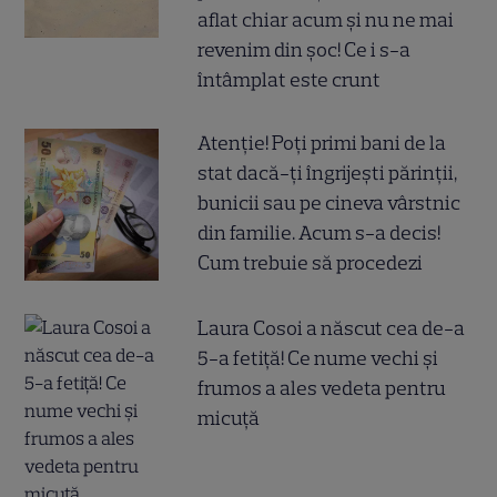
aflat chiar acum și nu ne mai
revenim din șoc! Ce i s-a
întâmplat este crunt
Atenție! Poți primi bani de la
stat dacă-ți îngrijești părinții,
bunicii sau pe cineva vârstnic
din familie. Acum s-a decis!
Cum trebuie să procedezi
Laura Cosoi a născut cea de-a
5-a fetiță! Ce nume vechi și
frumos a ales vedeta pentru
micuță