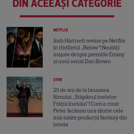
DIN ACEEAȘI CATEGORIE
NETFLIX
Josh Hartnett revine pe Netflix
în thrillerul „Below”! Noutăți
majore despre premiile Emmy
și noul serial Dan Brown
ȘTIRI
25 de ani de la lansarea
filmului „Stăpânul inelelor:
Frăția Inelului”! Cum a creat
Peter Jackson una dintre cele
mai iubite producții fantasy din
istorie