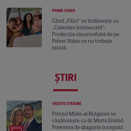
PRIME VIDEO
Când „Fălci” se întâlnește cu
„Coborâre întunecată”:
Producția claustrofobă de pe
Prime Video ce nu trebuie
ratată
ŞTIRI
VEDETE STRĂINE
Prințul Mirko al Bulgariei se
căsătorește cu dr. Marta Embid.
Povestea de dragoste începută