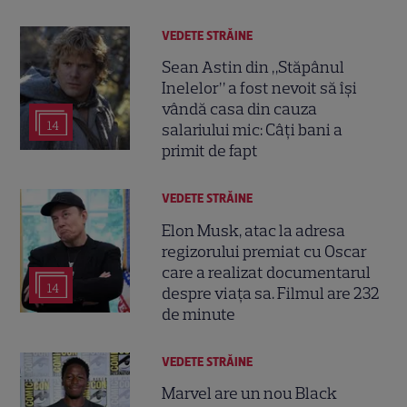
VEDETE STRĂINE
Sean Astin din „Stăpânul
Inelelor” a fost nevoit să își
vândă casa din cauza
14
salariului mic: Câți bani a
primit de fapt
VEDETE STRĂINE
Elon Musk, atac la adresa
regizorului premiat cu Oscar
care a realizat documentarul
14
despre viața sa. Filmul are 232
de minute
VEDETE STRĂINE
Marvel are un nou Black