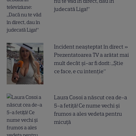
nu te văd în direct, dau în
judecată Liga!”
Incident neașteptat în direct »
Prezentatoarea TV a arătat mai
mult decât și-ar fi dorit: „Știe
ce face, e cu intenție”
Laura Cosoi a născut cea de-a
5-a fetiță! Ce nume vechi și
frumos a ales vedeta pentru
micuță