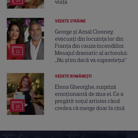
24
viața
VEDETE STRĂINE
George și Amal Clooney,
evacuați din locuința lor din
Franța din cauza incendiilor.
13
Mesajul dramatic al actorului:
„Nu știm dacă va supraviețui”
VEDETE ROMÂNEŞTI
Elena Gheorghe, surpriză
emoționantă de ziua ei. Ce a
pregătit soțul artistei când
15
credea că merge doar la cină