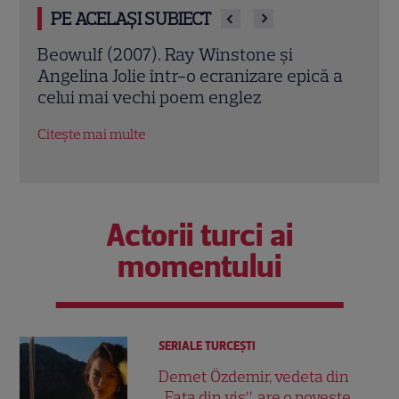
PE ACELAȘI SUBIECT
Jack Ryan: Agentul din umbră (2014).
Avia
ă a
Chris Pine și Kevin Costner, într-o cursă
lui 
contra cronometru pentru salvarea
de î
economiei americane
Citeș
Citește mai multe
Actorii turci ai
momentului
SERIALE TURCEŞTI
Demet Özdemir, vedeta din
„Fata din vis”, are o poveste