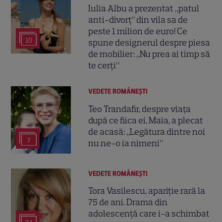
Iulia Albu a prezentat „patul
anti-divorț” din vila sa de
peste 1 milion de euro! Ce
10
spune designerul despre piesa
de mobilier: „Nu prea ai timp să
te cerți”
VEDETE ROMÂNEŞTI
Teo Trandafir, despre viața
după ce fiica ei, Maia, a plecat
de acasă: „Legătura dintre noi
7
nu ne-o ia nimeni”
VEDETE ROMÂNEŞTI
Tora Vasilescu, apariție rară la
75 de ani. Drama din
adolescență care i-a schimbat