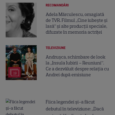
RECOMANDĂRI
Adela Mărculescu, omagiată
de TVR. Filmul „Cine iubește și
lasă” și alte producții speciale,
difuzate în memoria actriței
TELEVIZIUNE
Andrușca, schimbare de look
la „Insula Iubirii – Reuniuni”.
Ce a dezvăluit despre relația cu
19
Andrei după emisiune
Fiica legendei și-a făcut
debutul în televiziune: „Dacă