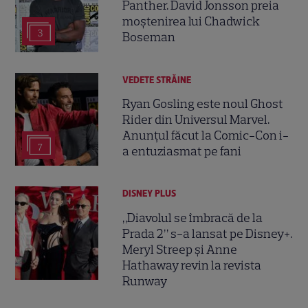
Panther. David Jonsson preia
moștenirea lui Chadwick
3
Boseman
VEDETE STRĂINE
Ryan Gosling este noul Ghost
Rider din Universul Marvel.
Anunțul făcut la Comic-Con i-
7
a entuziasmat pe fani
DISNEY PLUS
„Diavolul se îmbracă de la
Prada 2” s-a lansat pe Disney+.
Meryl Streep și Anne
Hathaway revin la revista
Runway