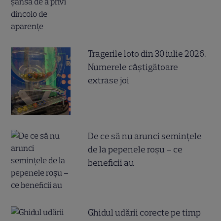
Tragerile loto din 30 iulie 2026.
Numerele câştigătoare
extrase joi
De ce să nu arunci semințele
de la pepenele roșu – ce
beneficii au
Ghidul udării corecte pe timp