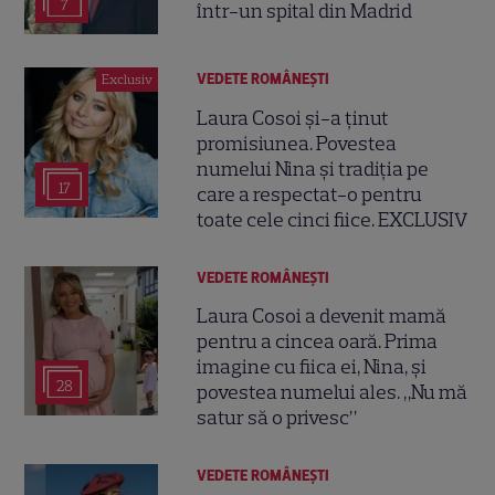
7
într-un spital din Madrid
VEDETE ROMÂNEŞTI
Exclusiv
Laura Cosoi și-a ținut
promisiunea. Povestea
numelui Nina și tradiția pe
17
care a respectat-o pentru
toate cele cinci fiice. EXCLUSIV
VEDETE ROMÂNEŞTI
Laura Cosoi a devenit mamă
pentru a cincea oară. Prima
imagine cu fiica ei, Nina, și
28
povestea numelui ales. „Nu mă
satur să o privesc”
VEDETE ROMÂNEŞTI