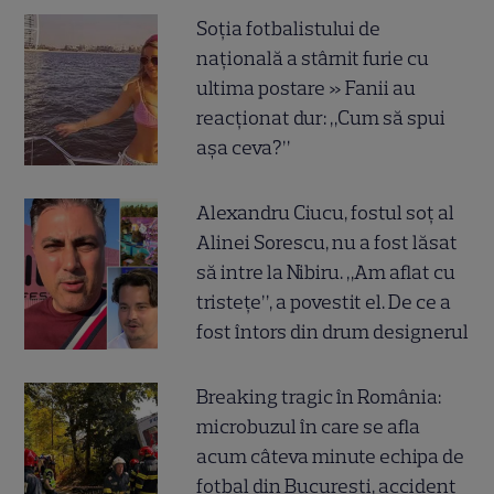
Soția fotbalistului de
națională a stârnit furie cu
ultima postare » Fanii au
reacționat dur: „Cum să spui
așa ceva?”
Alexandru Ciucu, fostul soț al
Alinei Sorescu, nu a fost lăsat
să intre la Nibiru. „Am aflat cu
tristețe”, a povestit el. De ce a
fost întors din drum designerul
Breaking tragic în România:
microbuzul în care se afla
acum câteva minute echipa de
fotbal din București, accident