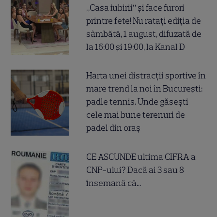
„Casa iubirii” și face furori
printre fete! Nu ratați ediția de
sâmbătă, 1 august, difuzată de
la 16:00 și 19:00, la Kanal D
Harta unei distracții sportive în
mare trend la noi în București:
padle tennis. Unde găsești
cele mai bune terenuri de
padel din oraș
CE ASCUNDE ultima CIFRA a
CNP-ului? Dacă ai 3 sau 8
însemană că...