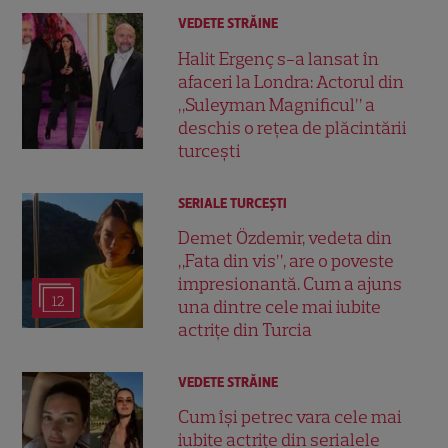
VEDETE STRĂINE
Halit Ergenç s-a lansat în
afaceri la Londra: Actorul din
„Suleyman Magnificul” a
deschis o rețea de plăcintării
turcești
SERIALE TURCEŞTI
Demet Özdemir, vedeta din
„Fata din vis”, are o poveste
impresionantă. Cum a ajuns
12
una dintre cele mai iubite
actrițe din Turcia
VEDETE STRĂINE
Cum își petrec vara cele mai
iubite actrițe din serialele