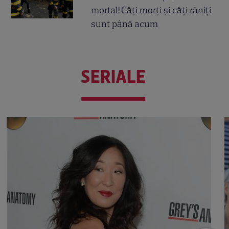
mortal! Câți morți și câți răniți
sunt până acum
SERIALE