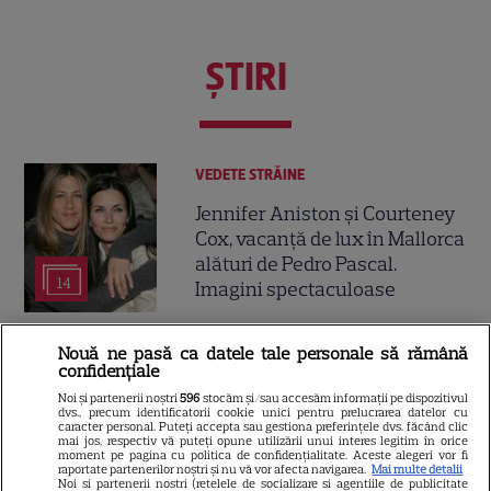
ŞTIRI
VEDETE STRĂINE
Jennifer Aniston și Courteney
Cox, vacanță de lux în Mallorca
alături de Pedro Pascal.
14
Imagini spectaculoase
Nouă ne pasă ca datele tale personale să rămână
VEDETE STRĂINE
confidențiale
Emma Roberts s-a căsătorit,
Noi și partenerii noștri
596
stocăm și/sau accesăm informații pe dispozitivul
dvs., precum identificatorii cookie unici pentru prelucrarea datelor cu
dar tatăl ei nu a fost la nuntă.
caracter personal. Puteți accepta sau gestiona preferințele dvs. făcând clic
mai jos, respectiv vă puteți opune utilizării unui interes legitim în orice
Prima reacție a lui Eric Roberts
moment pe pagina cu politica de confidențialitate. Aceste alegeri vor fi
9
după ceremonie
raportate partenerilor noștri și nu vă vor afecta navigarea.
Mai multe detalii
Noi si partenerii nostri (retelele de socializare si agentiile de publicitate