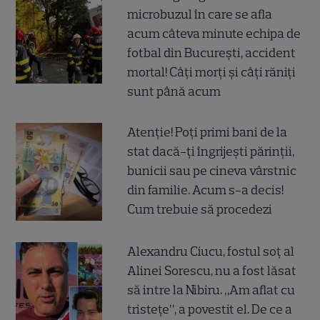
microbuzul în care se afla
acum câteva minute echipa de
fotbal din București, accident
mortal! Câți morți și câți răniți
sunt până acum
Atenție! Poți primi bani de la
stat dacă-ți îngrijești părinții,
bunicii sau pe cineva vârstnic
din familie. Acum s-a decis!
Cum trebuie să procedezi
Alexandru Ciucu, fostul soț al
Alinei Sorescu, nu a fost lăsat
să intre la Nibiru. „Am aflat cu
tristețe”, a povestit el. De ce a