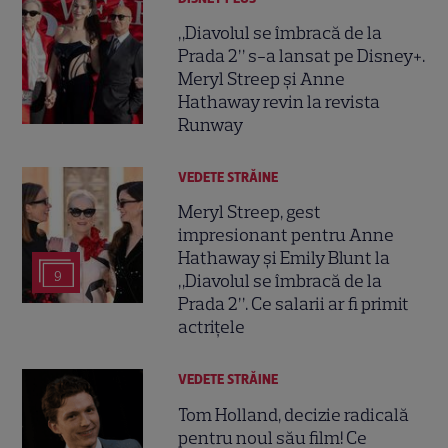
„Diavolul se îmbracă de la
Prada 2” s-a lansat pe Disney+.
Meryl Streep și Anne
Hathaway revin la revista
Runway
VEDETE STRĂINE
Meryl Streep, gest
impresionant pentru Anne
Hathaway și Emily Blunt la
9
„Diavolul se îmbracă de la
Prada 2”. Ce salarii ar fi primit
actrițele
VEDETE STRĂINE
Tom Holland, decizie radicală
pentru noul său film! Ce