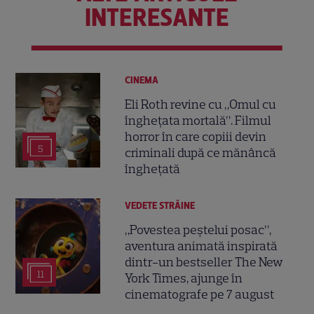
INTERESANTE
CINEMA
Eli Roth revine cu „Omul cu
înghețata mortală”. Filmul
horror în care copiii devin
5
criminali după ce mănâncă
înghețată
VEDETE STRĂINE
„Povestea peștelui posac”,
aventura animată inspirată
dintr-un bestseller The New
11
York Times, ajunge în
cinematografe pe 7 august