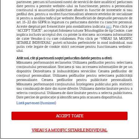
partenere, precum si furnizorii nostri de servicii de date analitice) prelucram
date pentru a permite website-ului sa functioneze, pentru a personaliza
continutul si anunturile publicitare afisate in functie de interesele si/sau
NU RATA!
profilul dvs., pentru a va oferi functionalitati aferente retelelor de socializare
si pentru a analiza traficul pe website. Beneficiati de drepturile prevazute de
art. 15-22 din GDPR in legatura cu prelucrarea datelor cu caracter personal.
A apărut revista TV Satelit nr.
Aceste drepturi pot fi exercitate prin modalitatea indicata
aici
. Prin click pe
16! Eda Marcus, Irina Rimes și
“ACCEPT TOATE”, acceptati folosirea tuturor Tehnologiilor de tip Cookie, care
implica inclusiv acceptul dvs. cu privire la stocarea/accesarea informatiilor
ghidul TV complet pentru 14
de catre Vendor-ii cu care colaboram. Prin click pe “VREAU SA MODIFIC
SETARILE INDIVIDUAL” puteti schimba preferintele in mod individual, mai
zile
putin cele legate de cookie strict necesare pentru functionarea website-
ului.
Atât noi, cât și partenerii noștri prelucrăm datele pentru a oferi:
Măsurarea performanței reclamelor. Utilizarea profilurilor pentru selectarea
VEDETE ROMÂNEŞTI
Exclusiv
conținutului personalizat. Stocarea și/sau accesarea informațiilor de pe un
dispozitiv. Dezvoltarea și îmbunătățirea serviciilor. Crearea profilurilor de
Iuliana Pepene, despre silueta
conținut personalizat. Utilizarea profilurilor pentru selectarea publicității
personalizate. Crearea profilurilor pentru publicitate personalizată.
de invidiat: „Ridic 85 de
Măsurarea performanței conținutului. Înțelegerea publicului prin statistici
sau combinații de date din surse diferite. Utilizarea datelor limitate pentru a
kilograme”. Ce alimente evită
selecta conținutul. Utilizarea de date limitate pentru a selecta publicitatea.
16
vedeta Antena 1. EXCLUSIV
Date precise de geolocație și identificarea prin scanarea dispozitivului.
Listă parteneri (furnizori)
ACCEPT TOATE
VEDETE STRĂINE
Vedetele de la Hollywood care
VREAU SA MODIFIC SETARILE INDIVIDUAL
nu s-au căsătorit niciodată. De