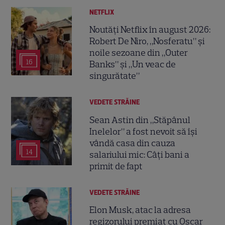
NETFLIX
Noutăți Netflix în august 2026:
Robert De Niro, „Nosferatu” și
noile sezoane din „Outer
16
Banks” și „Un veac de
singurătate”
VEDETE STRĂINE
Sean Astin din „Stăpânul
Inelelor” a fost nevoit să își
vândă casa din cauza
14
salariului mic: Câți bani a
primit de fapt
VEDETE STRĂINE
Elon Musk, atac la adresa
regizorului premiat cu Oscar