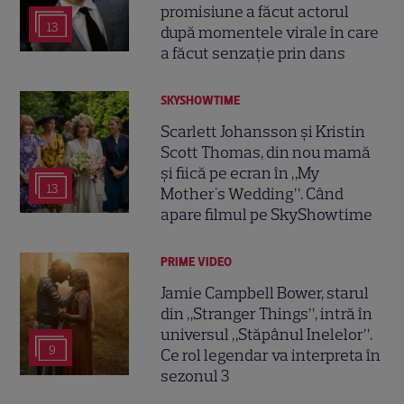
promisiune a făcut actorul
13
după momentele virale în care
a făcut senzație prin dans
SKYSHOWTIME
Scarlett Johansson și Kristin
Scott Thomas, din nou mamă
și fiică pe ecran în „My
13
Mother's Wedding”. Când
apare filmul pe SkyShowtime
PRIME VIDEO
Jamie Campbell Bower, starul
din „Stranger Things”, intră în
universul „Stăpânul Inelelor”.
9
Ce rol legendar va interpreta în
sezonul 3