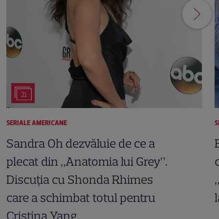
21
SERIALE AMERICANE
S
Sandra Oh dezvăluie de ce a
plecat din „Anatomia lui Grey”.
Discuția cu Shonda Rhimes
care a schimbat totul pentru
Cristina Yang