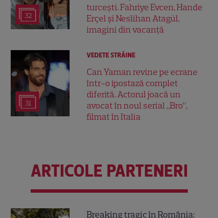
turcești. Fahriye Evcen, Hande
32
Erçel și Neslihan Atagül,
imagini din vacanță
VEDETE STRĂINE
Can Yaman revine pe ecrane
într-o ipostază complet
diferită. Actorul joacă un
31
avocat în noul serial „Bro”,
filmat în Italia
ARTICOLE PARTENERI
Breaking tragic în România: