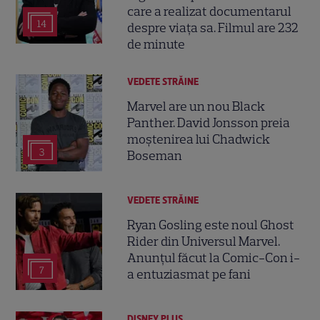
care a realizat documentarul
14
despre viața sa. Filmul are 232
de minute
VEDETE STRĂINE
Marvel are un nou Black
Panther. David Jonsson preia
moștenirea lui Chadwick
3
Boseman
VEDETE STRĂINE
Ryan Gosling este noul Ghost
Rider din Universul Marvel.
Anunțul făcut la Comic-Con i-
7
a entuziasmat pe fani
DISNEY PLUS