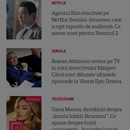
NETFLIX
Agentul Kim reactivat pe
Netflix: Serialul-fenomen care
a rupt topurile de audiență. Ce
șanse sunt pentru Sezonul 2
SERIALE
Rowan Atkinson revine pe TV
în rolul detectivului Maigret:
Când sunt difuzate ultimele
episoade la Viasat Epic Drama
TELEVIZIUNE
Exclusiv
Oana Monea, dezvăluiri despre
„Insula Iubirii: Reuniuni”. Ce
spune despre foștii
16
concurenți: „Anumite lucruri