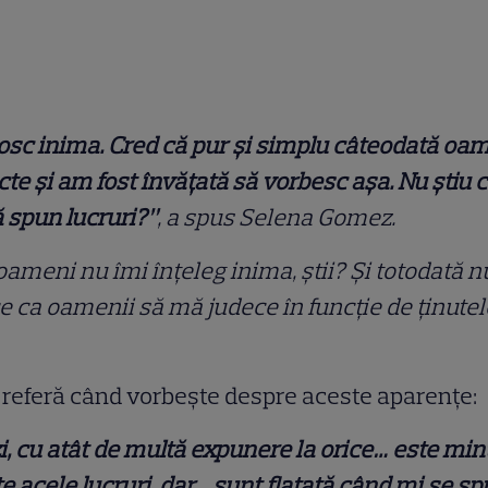
sc inima. Cred că pur și simplu câteodată oam
ecte și am fost învățată să vorbesc așa. Nu știu c
 spun lucruri?”
, a spus Selena Gomez.
oameni nu îmi înțeleg inima, știi? Și totodată n
e ca oamenii să mă judece în funcție de ținutel
se referă când vorbește despre aceste aparențe:
, cu atât de multă expunere la orice… este minu
te acele lucruri, dar… sunt flatată când mi se sp