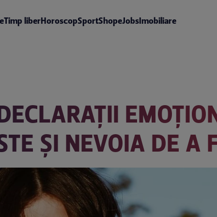
te
Timp liber
Horoscop
Sport
Shop
eJobs
Imobiliare
DECLARAȚII EMOȚIO
TE ȘI NEVOIA DE A 