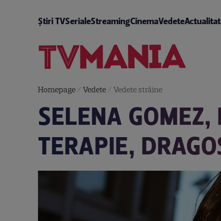
Știri TV
Seriale
Streaming
Cinema
Vedete
Actualita
Homepage
/
Vedete
/
Vedete străine
SELENA GOMEZ, 
TERAPIE, DRAGOS