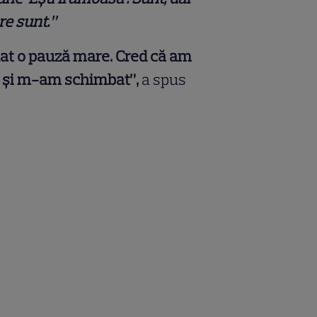
e sunt.”
uat o pauză mare. Cred că am
 și m-am schimbat”,
a spus