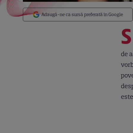
Adaugă-ne ca sursă preferată în Google
S
de a
vorb
pove
desp
este