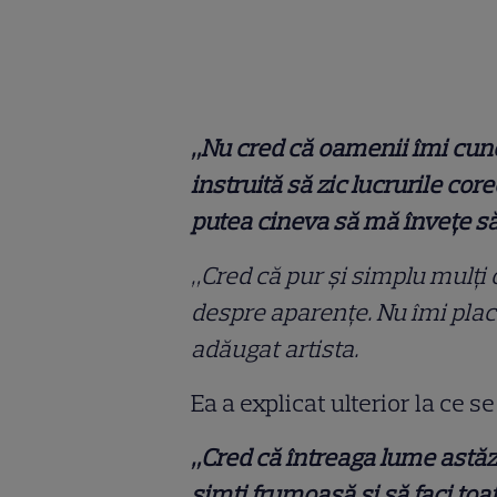
„Nu cred că oamenii îmi cuno
instruită să zic lucrurile cor
putea cineva să mă învețe să
„Cred că pur și simplu mulți 
despre aparențe. Nu îmi plac
adăugat artista.
Ea a explicat ulterior la ce 
„Cred că întreaga lume astăzi
simți frumoasă și să faci toa