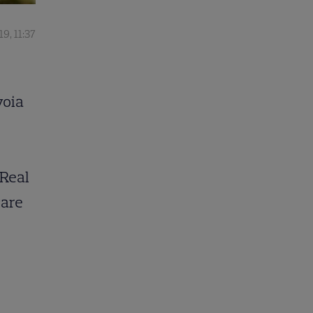
19, 11:37
voia
 Real
care