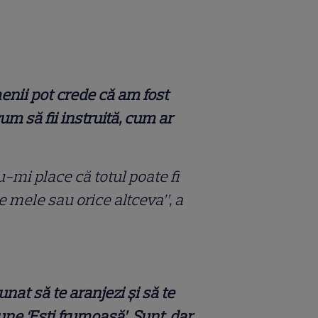
enii pot crede că am fost
um să fii instruită, cum ar
u-mi place că totul poate fi
e mele sau orice altceva”, a
nat să te aranjezi și să te
une ‘Ești frumoasă’. Sunt, dar