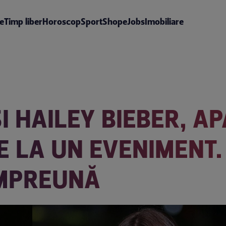
te
Timp liber
Horoscop
Sport
Shop
eJobs
Imobiliare
 HAILEY BIEBER, AP
 LA UN EVENIMENT.
ÎMPREUNĂ