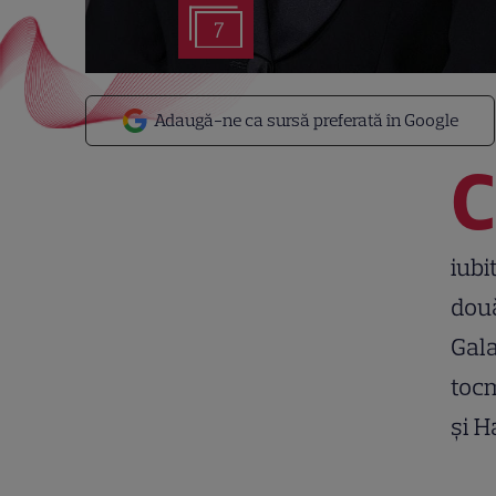
7
Adaugă-ne ca sursă preferată în Google
C
iubi
dou
Gala
tocm
și H