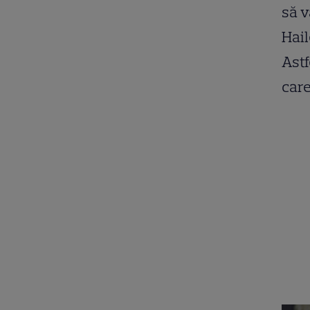
să v
Hail
Astf
care