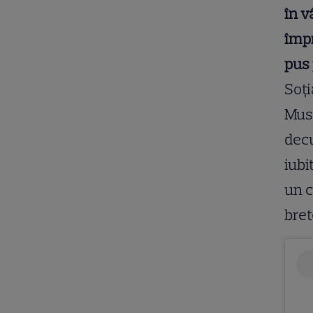
în v
împ
pus 
Soți
Muse
decu
iubi
un c
bret