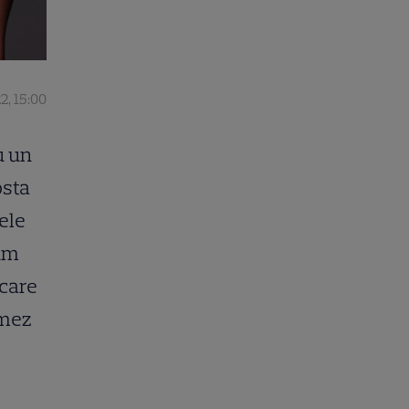
2, 15:00
u un
osta
Cele
um
 care
omez