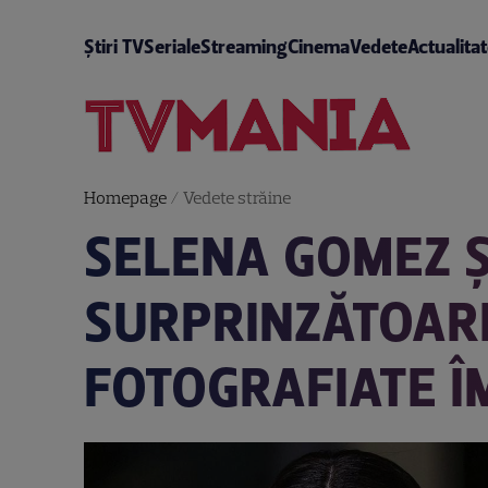
Știri TV
Seriale
Streaming
Cinema
Vedete
Actualita
Homepage
/
Vedete străine
SELENA GOMEZ ȘI
SURPRINZĂTOARE
FOTOGRAFIATE 