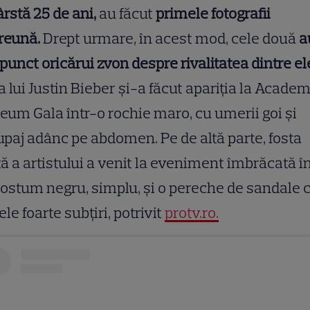
ârstă 25 de ani,
au făcut
primele fotografii
reună.
Drept urmare, în acest mod, cele două
a
punct oricărui zvon despre rivalitatea dintre el
a lui Justin Bieber și-a făcut apariția la Acade
um Gala într-o rochie maro, cu umerii goi și
paj adânc pe abdomen. Pe de altă parte, fosta
tă a artistului a venit la eveniment îmbrăcată î
ostum negru, simplu, și o pereche de sandale 
ele foarte subțiri, potrivit
protv.ro.