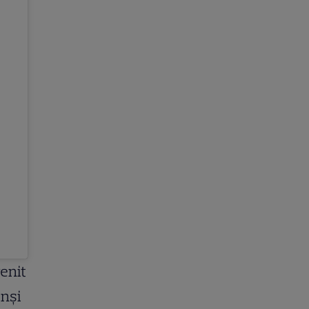
enit
inși