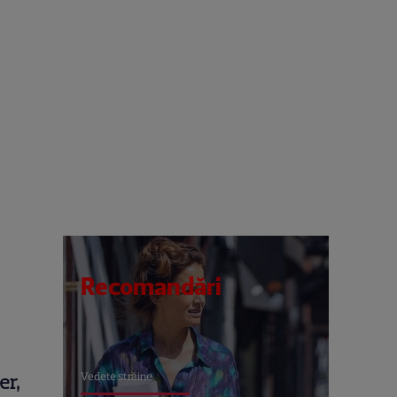
Recomandări
Vedete străine
er,