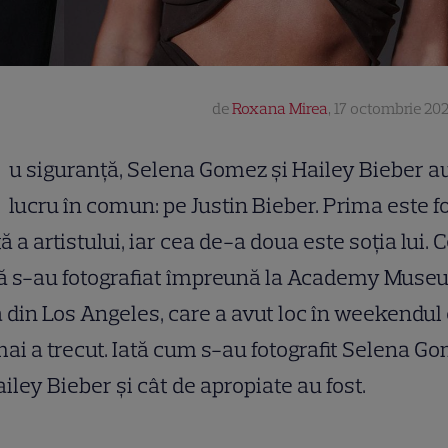
de
Roxana Mirea
,
17 octombrie 202
u siguranță, Selena Gomez și Hailey Bieber a
lucru în comun: pe Justin Bieber. Prima este f
tă a artistului, iar cea de-a doua este soția lui. 
ă s-au fotografiat împreună la Academy Muse
 din Los Angeles, care a avut loc în weekendul
ai a trecut. Iată cum s-au fotografit Selena G
ailey Bieber și cât de apropiate au fost.