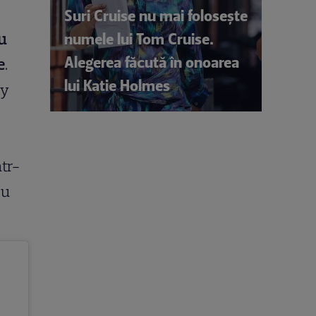
Suri Cruise nu mai folosește
numele lui Tom Cruise.
u
Alegerea făcută în onoarea
e
.
lui Katie Holmes
my
ntr-
cu