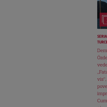
SERI
TURCE
Dem
Özde
vede
„Fat
vis”,
pove
impr
Cum