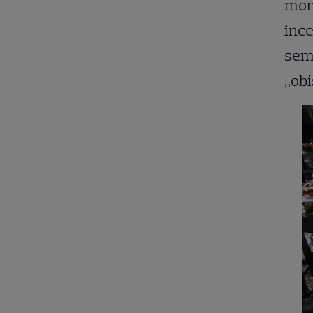
mome
înce
semi
„obi