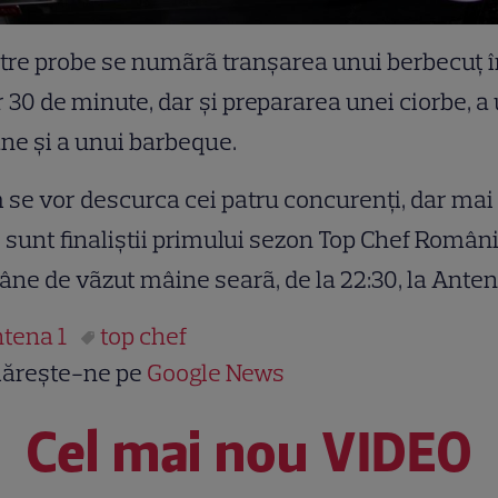
tre probe se numãrã tranşarea unui berbecuţ 
 30 de minute, dar şi prepararea unei ciorbe, a
ne şi a unui barbeque.
se vor descurca cei patru concurenţi, dar mai
 sunt finaliştii primului sezon Top Chef Român
ne de vãzut mâine searã, de la 22:30, la Anten
tena 1
top chef
ărește-ne pe
Google News
Cel mai nou VIDEO