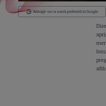
Adaugă-ne ca sursă preferată în Google
Dise
apri
meri
Ionu
preg
aflã