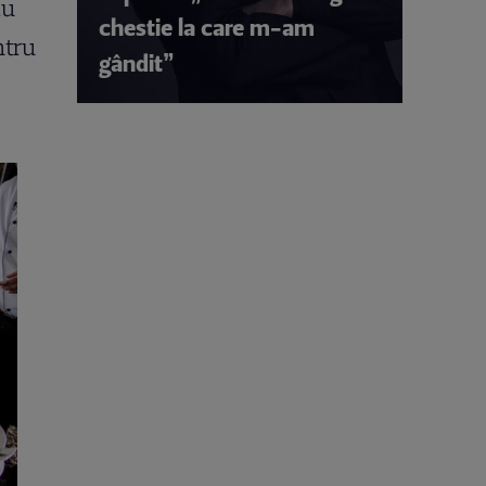
au
chestie la care m-am
ntru
gândit”