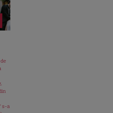
 de
a
.
din
” s-a