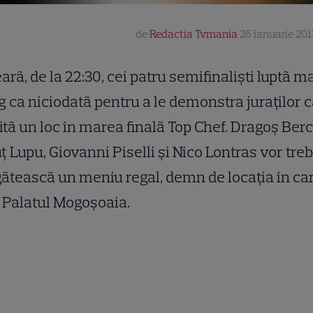
de
Redactia Tvmania
26 ianuarie 201
arã, de la 22:30, cei patru semifinalişti luptã m
g ca niciodatã pentru a le demonstra juraţilor 
tã un loc în marea finalã Top Chef. Dragoş Berc
ţ Lupu, Giovanni Piselli şi Nico Lontras vor treb
ãteascã un meniu regal, demn de locaţia în ca
: Palatul Mogoşoaia.