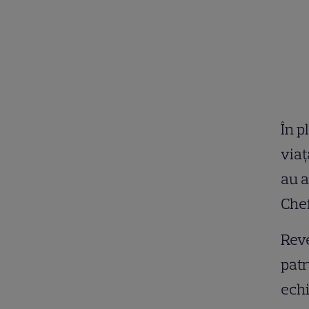
În p
viaţ
au a
Chef
Reve
patr
echi