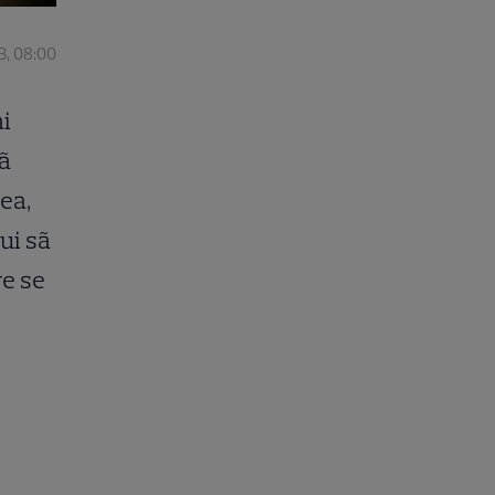
3, 08:00
ai
cã
ea,
ui sã
re se