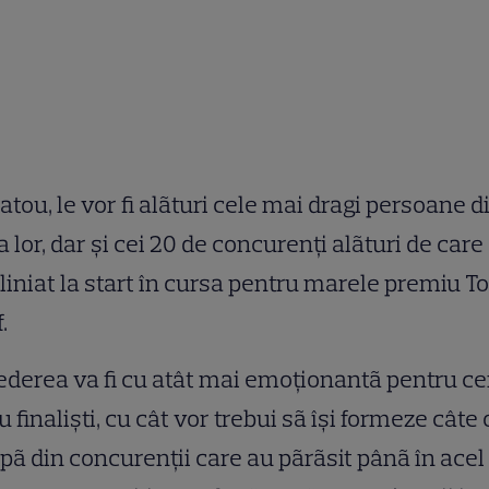
latou, le vor fi alãturi cele mai dragi persoane d
a lor, dar şi cei 20 de concurenţi alãturi de care
liniat la start în cursa pentru marele premiu T
.
derea va fi cu atât mai emoţionantã pentru ce
u finalişti, cu cât vor trebui sã îşi formeze câte 
pã din concurenţii care au pãrãsit pânã în acel