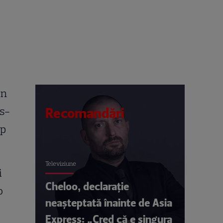
in
 s-
Recomandări
op
Televiziune
i
Cheloo, declarație
o
neașteptată înainte de Asia
Express: „Cred că e singura