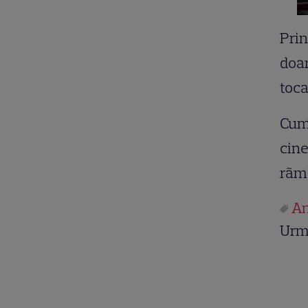
Prin
doar
toca
Cum 
cine
rãmâ
An
Urm