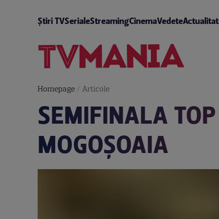
Știri TV
Seriale
Streaming
Cinema
Vedete
Actualita
Homepage
/
Articole
SEMIFINALA TOP
MOGOŞOAIA