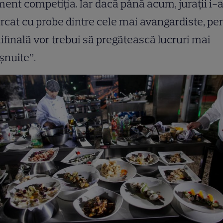
nt competiţia. Iar dacã pânã acum, juraţii i-
rcat cu probe dintre cele mai avangardiste, pe
finalã vor trebui sã pregãteascã lucruri mai
şnuite”.