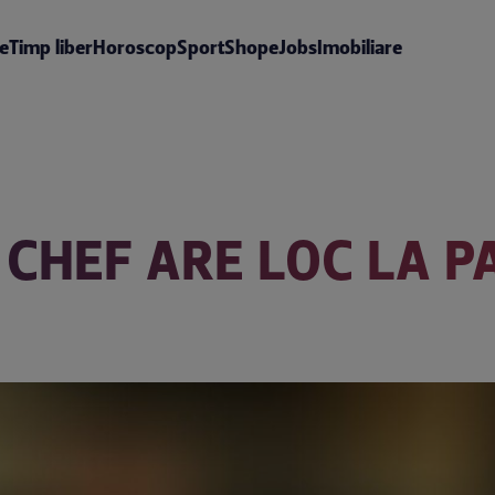
te
Timp liber
Horoscop
Sport
Shop
eJobs
Imobiliare
 CHEF ARE LOC LA P