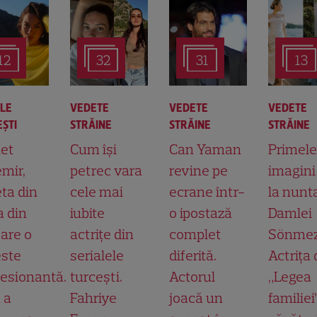
12
32
31
13
ALE
VEDETE
VEDETE
VEDETE
ŞTI
STRĂINE
STRĂINE
STRĂINE
et
Cum își
Can Yaman
Primele
mir,
petrec vara
revine pe
imagini
ta din
cele mai
ecrane într-
la nunt
a din
iubite
o ipostază
Damlei
 are o
actrițe din
complet
Sönmez
ste
serialele
diferită.
Actrița 
esionantă.
turcești.
Actorul
„Legea
 a
Fahriye
joacă un
familiei