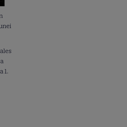
în
 unei
 ales
ia
a 1.