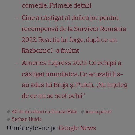
comedie. Primele detalii
Cine a câștigat al doilea joc pentru
recompensă de la Survivor România
2023. Reacția lui Jorge, după ce un
Războinic l-a faultat
America Express 2023. Ce echipă a
câștigat imunitatea. Ce acuzații li s-
au adus lui Bruja și Pufeh. „Nu înțeleg
de ce mi se scot ochii”
40 de intrebari cu Denise Rifai
ioana petric
Şerban Huidu
Urmărește-ne pe
Google News