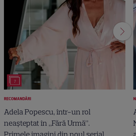
7
RECOMANDĂRI
N
Adela Popescu, într-un rol
neașteptat în „Fără Urmă”.
Primele imagini din noul serial