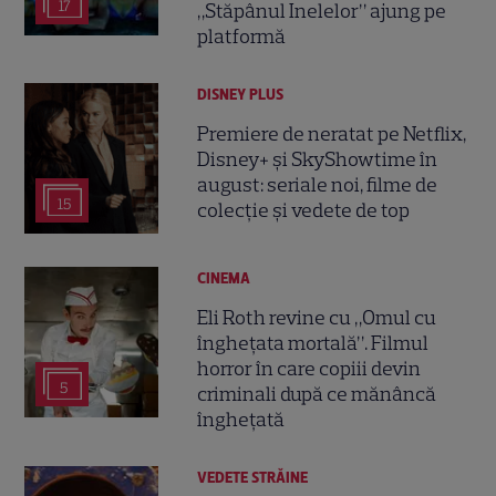
17
„Stăpânul Inelelor” ajung pe
platformă
DISNEY PLUS
Premiere de neratat pe Netflix,
Disney+ și SkyShowtime în
august: seriale noi, filme de
15
colecție și vedete de top
CINEMA
Eli Roth revine cu „Omul cu
înghețata mortală”. Filmul
horror în care copiii devin
5
criminali după ce mănâncă
înghețată
VEDETE STRĂINE