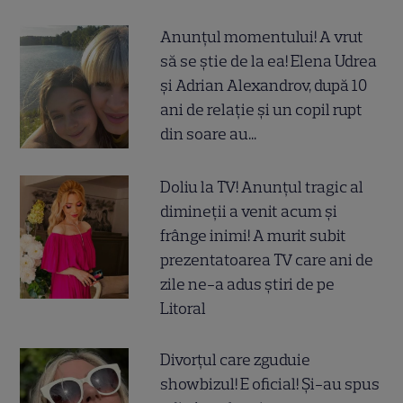
Anunțul momentului! A vrut
să se știe de la ea! Elena Udrea
și Adrian Alexandrov, după 10
ani de relație și un copil rupt
din soare au...
Doliu la TV! Anunțul tragic al
dimineții a venit acum și
frânge inimi! A murit subit
prezentatoarea TV care ani de
zile ne-a adus știri de pe
Litoral
Divorțul care zguduie
showbizul! E oficial! Și-au spus