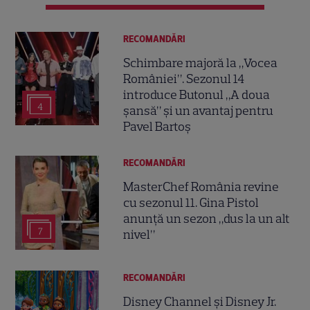
RECOMANDĂRI
Schimbare majoră la „Vocea
României”. Sezonul 14
introduce Butonul „A doua
4
șansă” și un avantaj pentru
Pavel Bartoș
RECOMANDĂRI
MasterChef România revine
cu sezonul 11. Gina Pistol
anunță un sezon „dus la un alt
7
nivel”
RECOMANDĂRI
Disney Channel și Disney Jr.