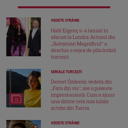
VEDETE STRĂINE
Halit Ergenç s-a lansat în
afaceri la Londra: Actorul din
„Suleyman Magnificul” a
deschis o rețea de plăcintării
turcești
SERIALE TURCEŞTI
Demet Özdemir, vedeta din
„Fata din vis”, are o poveste
impresionantă. Cum a ajuns
12
una dintre cele mai iubite
actrițe din Turcia
VEDETE STRĂINE