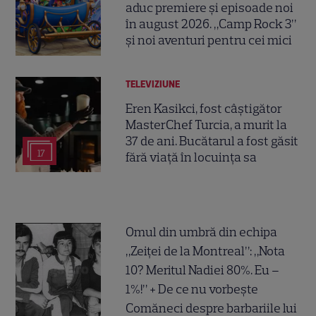
aduc premiere și episoade noi
în august 2026. „Camp Rock 3”
și noi aventuri pentru cei mici
TELEVIZIUNE
Eren Kasikci, fost câștigător
MasterChef Turcia, a murit la
37 de ani. Bucătarul a fost găsit
17
fără viață în locuința sa
Omul din umbră din echipa
„Zeiței de la Montreal”: „Nota
10? Meritul Nadiei 80%. Eu –
1%!” + De ce nu vorbește
Comăneci despre barbariile lui