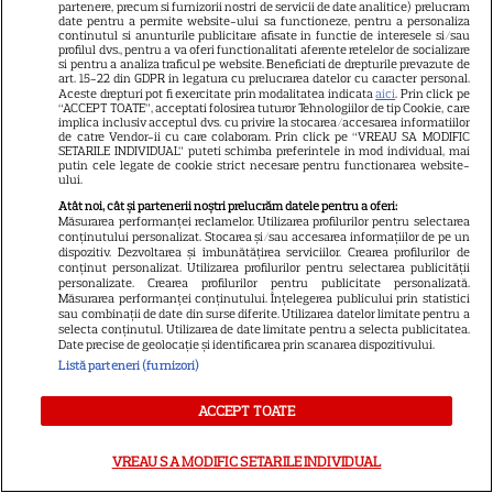
partenere, precum si furnizorii nostri de servicii de date analitice) prelucram
primit de fapt
date pentru a permite website-ului sa functioneze, pentru a personaliza
continutul si anunturile publicitare afisate in functie de interesele si/sau
profilul dvs., pentru a va oferi functionalitati aferente retelelor de socializare
si pentru a analiza traficul pe website. Beneficiati de drepturile prevazute de
art. 15-22 din GDPR in legatura cu prelucrarea datelor cu caracter personal.
VEDETE STRĂINE
Aceste drepturi pot fi exercitate prin modalitatea indicata
aici
. Prin click pe
“ACCEPT TOATE”, acceptati folosirea tuturor Tehnologiilor de tip Cookie, care
Elon Musk, atac la adresa
implica inclusiv acceptul dvs. cu privire la stocarea/accesarea informatiilor
de catre Vendor-ii cu care colaboram. Prin click pe “VREAU SA MODIFIC
regizorului premiat cu Oscar
SETARILE INDIVIDUAL” puteti schimba preferintele in mod individual, mai
putin cele legate de cookie strict necesare pentru functionarea website-
care a realizat documentarul
ului.
14
despre viața sa. Filmul are 232
Atât noi, cât și partenerii noștri prelucrăm datele pentru a oferi:
de minute
Măsurarea performanței reclamelor. Utilizarea profilurilor pentru selectarea
conținutului personalizat. Stocarea și/sau accesarea informațiilor de pe un
dispozitiv. Dezvoltarea și îmbunătățirea serviciilor. Crearea profilurilor de
conținut personalizat. Utilizarea profilurilor pentru selectarea publicității
VEDETE STRĂINE
personalizate. Crearea profilurilor pentru publicitate personalizată.
Măsurarea performanței conținutului. Înțelegerea publicului prin statistici
Marvel are un nou Black
sau combinații de date din surse diferite. Utilizarea datelor limitate pentru a
selecta conținutul. Utilizarea de date limitate pentru a selecta publicitatea.
Panther. David Jonsson preia
Date precise de geolocație și identificarea prin scanarea dispozitivului.
moștenirea lui Chadwick
Listă parteneri (furnizori)
3
Boseman
ACCEPT TOATE
VEDETE STRĂINE
VREAU SA MODIFIC SETARILE INDIVIDUAL