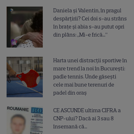
Daniela și Valentin, în pragul
despărțirii? Cei doi s-au strâns
în brațe și abia s-au putut opri
din plâns: „Mi-e frică...”
Harta unei distracții sportive în
mare trend la noi în București:
padle tennis. Unde găsești
cele mai bune terenuri de
padel din oraș
CE ASCUNDE ultima CIFRA a
CNP-ului? Dacă ai 3 sau 8
însemană că...