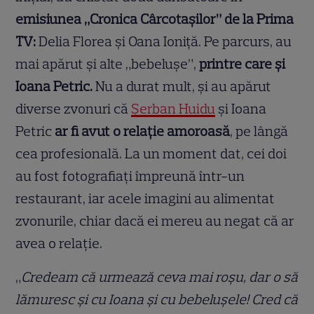
emisiunea „Cronica Cârcotașilor” de la Prima
TV:
Delia Florea și Oana Ioniță. Pe parcurs, au
mai apărut și alte „bebelușe”,
printre care și
Ioana Petric.
Nu a durat mult, și au apărut
diverse zvonuri că
Șerban Huidu
și Ioana
Petric
ar fi avut o relație amoroasă
, pe lângă
cea profesională. La un moment dat, cei doi
au fost fotografiați împreună într-un
restaurant, iar acele imagini au alimentat
zvonurile, chiar dacă ei mereu au negat că ar
avea o relație.
„
Credeam că urmează ceva mai roșu, dar o să
lămuresc și cu Ioana și cu bebelușele! Cred că