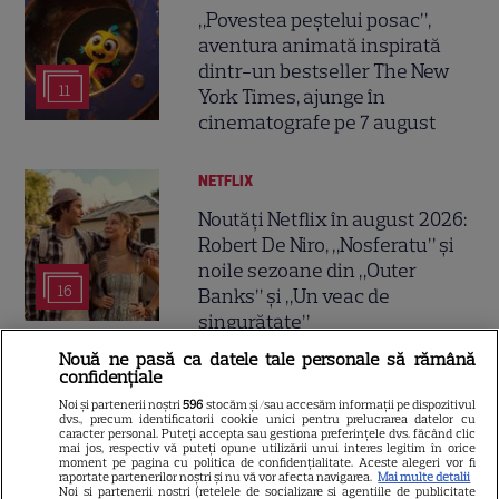
„Povestea peștelui posac”,
aventura animată inspirată
dintr-un bestseller The New
11
York Times, ajunge în
cinematografe pe 7 august
NETFLIX
Noutăți Netflix în august 2026:
Robert De Niro, „Nosferatu” și
noile sezoane din „Outer
16
Banks” și „Un veac de
singurătate”
Nouă ne pasă ca datele tale personale să rămână
confidențiale
VEDETE STRĂINE
Noi și partenerii noștri
596
stocăm și/sau accesăm informații pe dispozitivul
Sean Astin din „Stăpânul
dvs., precum identificatorii cookie unici pentru prelucrarea datelor cu
caracter personal. Puteți accepta sau gestiona preferințele dvs. făcând clic
Inelelor” a fost nevoit să își
mai jos, respectiv vă puteți opune utilizării unui interes legitim în orice
moment pe pagina cu politica de confidențialitate. Aceste alegeri vor fi
vândă casa din cauza
raportate partenerilor noștri și nu vă vor afecta navigarea.
Mai multe detalii
14
Noi si partenerii nostri (retelele de socializare si agentiile de publicitate
salariului mic: Câți bani a