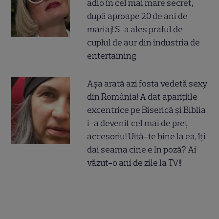
adio în cel mai mare secret,
după aproape 20 de ani de
mariaj! S-a ales praful de
cuplul de aur din industria de
entertaining
Așa arată azi fosta vedetă sexy
din România! A dat aparițiile
excentrice pe Biserică și Biblia
i-a devenit cel mai de preț
accesoriu! Uită-te bine la ea, îți
dai seama cine e în poză? Ai
văzut-o ani de zile la TV!!