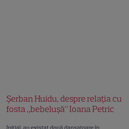
Șerban Huidu, despre relația cu
fosta „bebeluşă” Ioana Petric
Inițial, au existat două dansatoare în