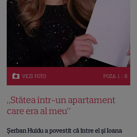
VEZI
FOTO
POZA
1 / 8
„Stătea într-un apartament
care era al meu”
Șerban Huidu a povestit că între el și Ioana