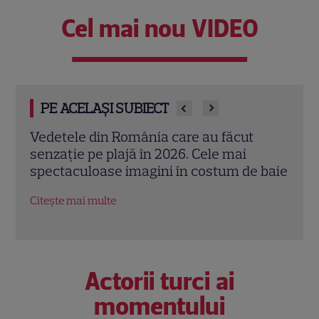
Cel mai nou VIDEO
PE ACELAȘI SUBIECT
Mihaela Rădulescu împlinește 57 de ani.
Adel
Povestea uneia dintre cele mai iubite
„Făr
 baie
vedete TV și marea iubire alături de Felix
seri
Baumgartner
Citeș
Citește mai multe
Actorii turci ai
momentului