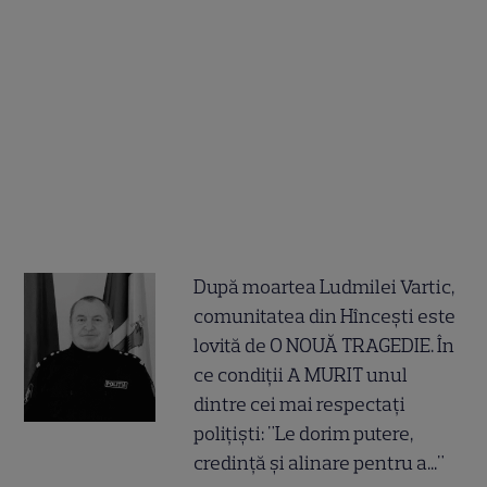
După moartea Ludmilei Vartic,
comunitatea din Hîncești este
lovită de O NOUĂ TRAGEDIE. În
ce condiții A MURIT unul
dintre cei mai respectați
polițiști: "Le dorim putere,
credință și alinare pentru a..."