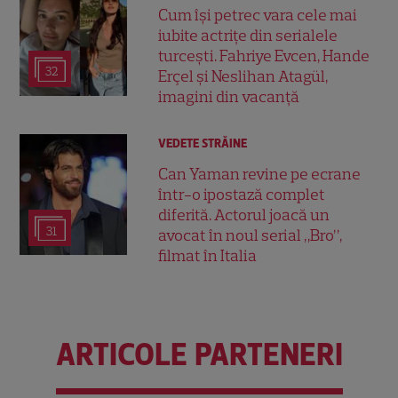
Cum își petrec vara cele mai
iubite actrițe din serialele
turcești. Fahriye Evcen, Hande
32
Erçel și Neslihan Atagül,
imagini din vacanță
VEDETE STRĂINE
Can Yaman revine pe ecrane
într-o ipostază complet
diferită. Actorul joacă un
31
avocat în noul serial „Bro”,
filmat în Italia
ARTICOLE PARTENERI