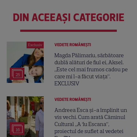
DIN ACEEAȘI CATEGORIE
VEDETE ROMÂNEŞTI
Exclusiv
Magda Pălimariu, sărbătoare
dublă alături de fiul ei, Aksel.
„Este cel mai frumos cadou pe
25
care mi l-a făcut viața”.
EXCLUSIV
VEDETE ROMÂNEŞTI
Andreea Esca și-a împlinit un
vis vechi. Cum arată Căminul
Cultural „A ‘lu Escana”,
16
proiectul de suflet al vedetei