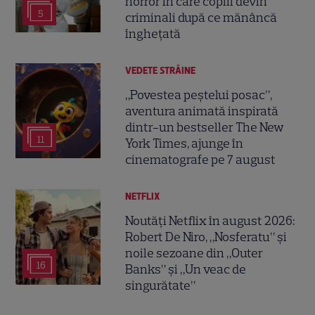
horror în care copiii devin
5
criminali după ce mănâncă
înghețată
VEDETE STRĂINE
„Povestea peștelui posac”,
aventura animată inspirată
dintr-un bestseller The New
11
York Times, ajunge în
cinematografe pe 7 august
NETFLIX
Noutăți Netflix în august 2026:
Robert De Niro, „Nosferatu” și
noile sezoane din „Outer
16
Banks” și „Un veac de
singurătate”