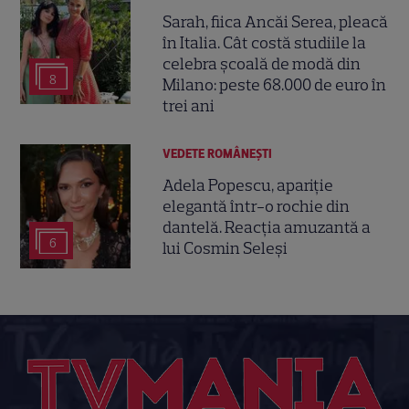
Sarah, fiica Ancăi Serea, pleacă
în Italia. Cât costă studiile la
celebra școală de modă din
8
Milano: peste 68.000 de euro în
trei ani
VEDETE ROMÂNEŞTI
Adela Popescu, apariție
elegantă într-o rochie din
dantelă. Reacția amuzantă a
6
lui Cosmin Seleși