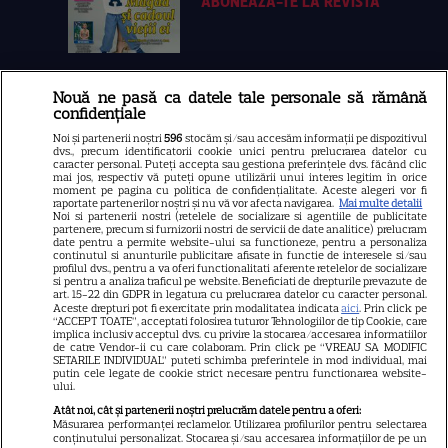
ABONEAZA-TE LA REVISTĂ
Nouă ne pasă ca datele tale personale să rămână
Libertatea
confidențiale
Libertatea pentru femei
Noi și partenerii noștri
596
stocăm și/sau accesăm informații pe dispozitivul
dvs., precum identificatorii cookie unici pentru prelucrarea datelor cu
GSP
caracter personal. Puteți accepta sau gestiona preferințele dvs. făcând clic
mai jos, respectiv vă puteți opune utilizării unui interes legitim în orice
Știri mondene
moment pe pagina cu politica de confidențialitate. Aceste alegeri vor fi
raportate partenerilor noștri și nu vă vor afecta navigarea.
Mai multe detalii
Noi si partenerii nostri (retelele de socializare si agentiile de publicitate
Avantaje
partenere, precum si furnizorii nostri de servicii de date analitice) prelucram
date pentru a permite website-ului sa functioneze, pentru a personaliza
Elle
continutul si anunturile publicitare afisate in functie de interesele si/sau
profilul dvs., pentru a va oferi functionalitati aferente retelelor de socializare
Unica
si pentru a analiza traficul pe website. Beneficiati de drepturile prevazute de
art. 15-22 din GDPR in legatura cu prelucrarea datelor cu caracter personal.
Retete practice
Aceste drepturi pot fi exercitate prin modalitatea indicata
aici
. Prin click pe
“ACCEPT TOATE”, acceptati folosirea tuturor Tehnologiilor de tip Cookie, care
implica inclusiv acceptul dvs. cu privire la stocarea/accesarea informatiilor
de catre Vendor-ii cu care colaboram. Prin click pe “VREAU SA MODIFIC
SETARILE INDIVIDUAL” puteti schimba preferintele in mod individual, mai
URMĂREȘTE-NE PE
putin cele legate de cookie strict necesare pentru functionarea website-
ului.
Atât noi, cât și partenerii noștri prelucrăm datele pentru a oferi:
Măsurarea performanței reclamelor. Utilizarea profilurilor pentru selectarea
conținutului personalizat. Stocarea și/sau accesarea informațiilor de pe un