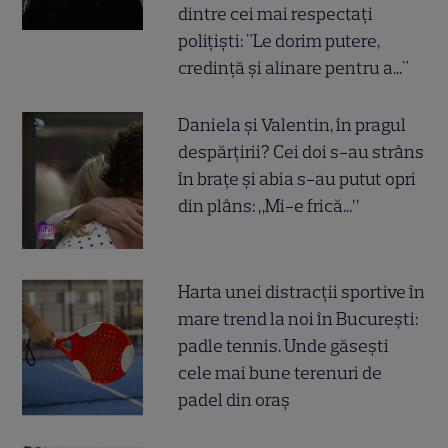
dintre cei mai respectați
polițiști: "Le dorim putere,
credință și alinare pentru a..."
Daniela și Valentin, în pragul
despărțirii? Cei doi s-au strâns
în brațe și abia s-au putut opri
din plâns: „Mi-e frică...”
Harta unei distracții sportive în
mare trend la noi în București:
padle tennis. Unde găsești
cele mai bune terenuri de
padel din oraș