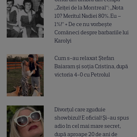
„Zeiței de la Montreal”: „Nota
10? Meritul Nadiei 80%. Eu –
1%!” + De ce nu vorbește
Comăneci despre barbariile lui
Karolyi
Cum s-au relaxat Ștefan
Baiaram și soția Cristina, după
victoria 4-0 cu Petrolul
Divorțul care zguduie
showbizul! E oficial! Și-au spus
adio în cel mai mare secret,
după aproape 20 de ani de