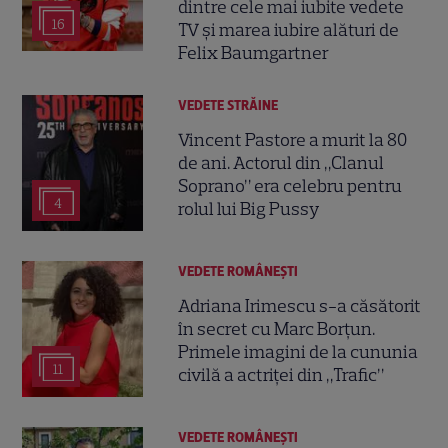
dintre cele mai iubite vedete
16
TV și marea iubire alături de
Felix Baumgartner
VEDETE STRĂINE
Vincent Pastore a murit la 80
de ani. Actorul din „Clanul
Soprano” era celebru pentru
4
rolul lui Big Pussy
VEDETE ROMÂNEŞTI
Adriana Irimescu s-a căsătorit
în secret cu Marc Borțun.
Primele imagini de la cununia
11
civilă a actriței din „Trafic”
VEDETE ROMÂNEŞTI