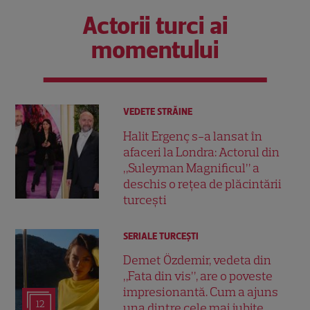
Actorii turci ai
momentului
VEDETE STRĂINE
Halit Ergenç s-a lansat în
afaceri la Londra: Actorul din
„Suleyman Magnificul” a
deschis o rețea de plăcintării
turcești
SERIALE TURCEŞTI
Demet Özdemir, vedeta din
„Fata din vis”, are o poveste
impresionantă. Cum a ajuns
12
una dintre cele mai iubite