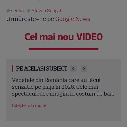
serbia
Steven Seagal
Urmărește-ne pe
Google News
Cel mai nou VIDEO
PE ACELAȘI SUBIECT
Mihaela Rădulescu împlinește 57 de ani.
Adel
Povestea uneia dintre cele mai iubite
„Făr
 baie
vedete TV și marea iubire alături de Felix
seri
Baumgartner
Citeș
Citește mai multe