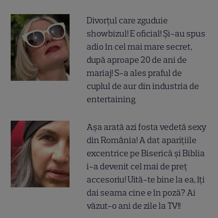
Divorțul care zguduie
showbizul! E oficial! Și-au spus
adio în cel mai mare secret,
după aproape 20 de ani de
mariaj! S-a ales praful de
cuplul de aur din industria de
entertaining
Așa arată azi fosta vedetă sexy
din România! A dat aparițiile
excentrice pe Biserică și Biblia
i-a devenit cel mai de preț
accesoriu! Uită-te bine la ea, îți
dai seama cine e în poză? Ai
văzut-o ani de zile la TV!!