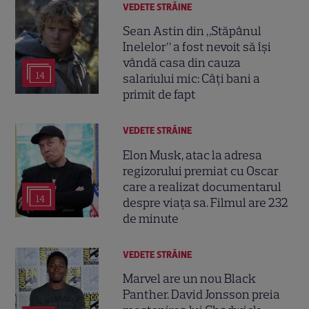
VEDETE STRĂINE
Sean Astin din „Stăpânul
Inelelor” a fost nevoit să își
vândă casa din cauza
14
salariului mic: Câți bani a
primit de fapt
VEDETE STRĂINE
Elon Musk, atac la adresa
regizorului premiat cu Oscar
care a realizat documentarul
14
despre viața sa. Filmul are 232
de minute
VEDETE STRĂINE
Marvel are un nou Black
Panther. David Jonsson preia