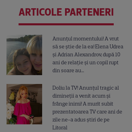
ARTICOLE PARTENERI
Anunțul momentului! A vrut
să se știe de la ea! Elena Udrea
și Adrian Alexandrov, după 10
ani de relație și un copil rupt
din soare au...
Doliu la TV! Anunțul tragic al
dimineții a venit acum și
frânge inimi! A murit subit
prezentatoarea TV care ani de
zile ne-a adus știri de pe
Litoral