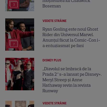
moștenirea lui Chadwick
3
Boseman
VEDETE STRĂINE
Ryan Gosling este noul Ghost
Rider din Universul Marvel.
Anunțul făcut la Comic-Con i-
7
a entuziasmat pe fani
DISNEY PLUS
„Diavolul se îmbracă de la
Prada 2” s-a lansat pe Disney+.
Meryl Streep și Anne
Hathaway revin la revista
Runway
VEDETE STRĂINE