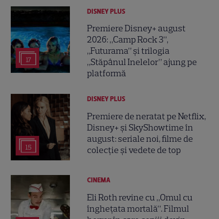
DISNEY PLUS
Premiere Disney+ august
2026: „Camp Rock 3”,
„Futurama” și trilogia
17
„Stăpânul Inelelor” ajung pe
platformă
DISNEY PLUS
Premiere de neratat pe Netflix,
Disney+ și SkyShowtime în
august: seriale noi, filme de
15
colecție și vedete de top
CINEMA
Eli Roth revine cu „Omul cu
înghețata mortală”. Filmul