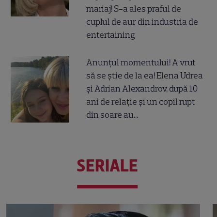
mariaj! S-a ales praful de
cuplul de aur din industria de
entertaining
Anunțul momentului! A vrut
să se știe de la ea! Elena Udrea
și Adrian Alexandrov, după 10
ani de relație și un copil rupt
din soare au...
SERIALE