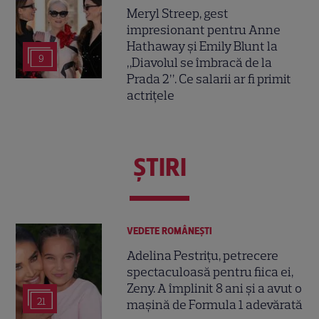
Meryl Streep, gest
impresionant pentru Anne
Hathaway și Emily Blunt la
9
„Diavolul se îmbracă de la
Prada 2”. Ce salarii ar fi primit
actrițele
ŞTIRI
VEDETE ROMÂNEŞTI
Adelina Pestrițu, petrecere
spectaculoasă pentru fiica ei,
Zeny. A împlinit 8 ani și a avut o
21
mașină de Formula 1 adevărată