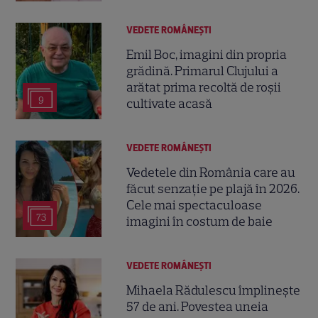
VEDETE ROMÂNEŞTI
Emil Boc, imagini din propria
grădină. Primarul Clujului a
arătat prima recoltă de roșii
9
cultivate acasă
VEDETE ROMÂNEŞTI
Vedetele din România care au
făcut senzație pe plajă în 2026.
Cele mai spectaculoase
73
imagini în costum de baie
VEDETE ROMÂNEŞTI
Mihaela Rădulescu împlinește
57 de ani. Povestea uneia