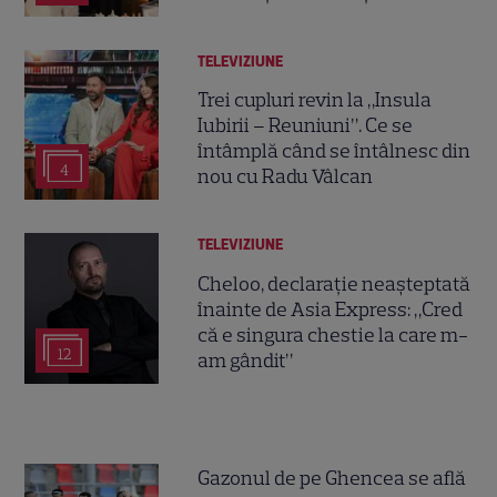
TELEVIZIUNE
Trei cupluri revin la „Insula
Iubirii – Reuniuni”. Ce se
întâmplă când se întâlnesc din
4
nou cu Radu Vâlcan
TELEVIZIUNE
Cheloo, declarație neașteptată
înainte de Asia Express: „Cred
că e singura chestie la care m-
12
am gândit”
Gazonul de pe Ghencea se află