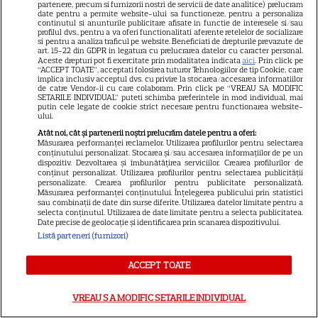
actrițele
partenere, precum si furnizorii nostri de servicii de date analitice) prelucram
date pentru a permite website-ului sa functioneze, pentru a personaliza
continutul si anunturile publicitare afisate in functie de interesele si/sau
profilul dvs., pentru a va oferi functionalitati aferente retelelor de socializare
VEDETE STRĂINE
si pentru a analiza traficul pe website. Beneficiati de drepturile prevazute de
art. 15-22 din GDPR in legatura cu prelucrarea datelor cu caracter personal.
Aceste drepturi pot fi exercitate prin modalitatea indicata
aici
. Prin click pe
Tom Holland, decizie radicală
“ACCEPT TOATE”, acceptati folosirea tuturor Tehnologiilor de tip Cookie, care
pentru noul său film! Ce
implica inclusiv acceptul dvs. cu privire la stocarea/accesarea informatiilor
de catre Vendor-ii cu care colaboram. Prin click pe “VREAU SA MODIFIC
promisiune a făcut actorul
SETARILE INDIVIDUAL” puteti schimba preferintele in mod individual, mai
putin cele legate de cookie strict necesare pentru functionarea website-
13
după momentele virale în care
ului.
a făcut senzație prin dans
Atât noi, cât și partenerii noștri prelucrăm datele pentru a oferi:
Măsurarea performanței reclamelor. Utilizarea profilurilor pentru selectarea
conținutului personalizat. Stocarea și/sau accesarea informațiilor de pe un
dispozitiv. Dezvoltarea și îmbunătățirea serviciilor. Crearea profilurilor de
SKYSHOWTIME
conținut personalizat. Utilizarea profilurilor pentru selectarea publicității
personalizate. Crearea profilurilor pentru publicitate personalizată.
Scarlett Johansson și Kristin
Măsurarea performanței conținutului. Înțelegerea publicului prin statistici
sau combinații de date din surse diferite. Utilizarea datelor limitate pentru a
Scott Thomas, din nou mamă
selecta conținutul. Utilizarea de date limitate pentru a selecta publicitatea.
și fiică pe ecran în „My
Date precise de geolocație și identificarea prin scanarea dispozitivului.
Listă parteneri (furnizori)
13
Mother's Wedding”. Când
apare filmul pe SkyShowtime
ACCEPT TOATE
PRIME VIDEO
VREAU SA MODIFIC SETARILE INDIVIDUAL