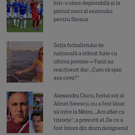
într-o stare deplorabilă și la
primul meci al sezonului
pentru Steaua
Soția fotbalistului de
națională a stârnit furie cu
ultima postare » Fanii au
reacționat dur: „Cum să spui
așa ceva?”
Alexandru Ciucu, fostul soț al
Alinei Sorescu, nu a fost lăsat
să intre la Nibiru. „Am aflat cu
tristețe”, a povestit el. De ce a
fost întors din drum designerul