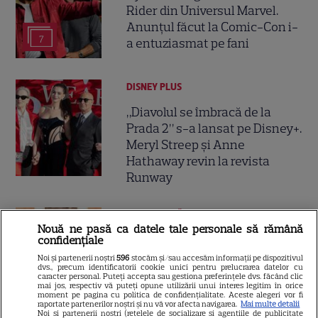
Rider din Universul Marvel.
Anunțul făcut la Comic-Con i-
7
a entuziasmat pe fani
DISNEY PLUS
„Diavolul se îmbracă de la
Prada 2” s-a lansat pe Disney+.
Meryl Streep și Anne
Hathaway revin la revista
Runway
VEDETE STRĂINE
Nouă ne pasă ca datele tale personale să rămână
Meryl Streep, gest
confidențiale
impresionant pentru Anne
Noi și partenerii noștri
596
stocăm și/sau accesăm informații pe dispozitivul
dvs., precum identificatorii cookie unici pentru prelucrarea datelor cu
Hathaway și Emily Blunt la
caracter personal. Puteți accepta sau gestiona preferințele dvs. făcând clic
9
mai jos, respectiv vă puteți opune utilizării unui interes legitim în orice
„Diavolul se îmbracă de la
moment pe pagina cu politica de confidențialitate. Aceste alegeri vor fi
Prada 2”. Ce salarii ar fi primit
raportate partenerilor noștri și nu vă vor afecta navigarea.
Mai multe detalii
Noi si partenerii nostri (retelele de socializare si agentiile de publicitate