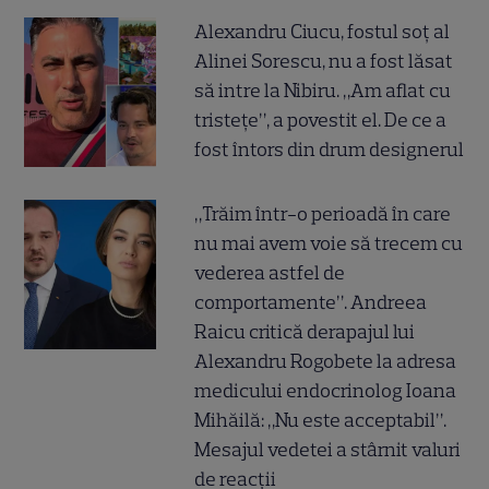
Alexandru Ciucu, fostul soț al
Alinei Sorescu, nu a fost lăsat
să intre la Nibiru. „Am aflat cu
tristețe”, a povestit el. De ce a
fost întors din drum designerul
„Trăim într-o perioadă în care
nu mai avem voie să trecem cu
vederea astfel de
comportamente”. Andreea
Raicu critică derapajul lui
Alexandru Rogobete la adresa
medicului endocrinolog Ioana
Mihăilă: „Nu este acceptabil”.
Mesajul vedetei a stârnit valuri
de reacții