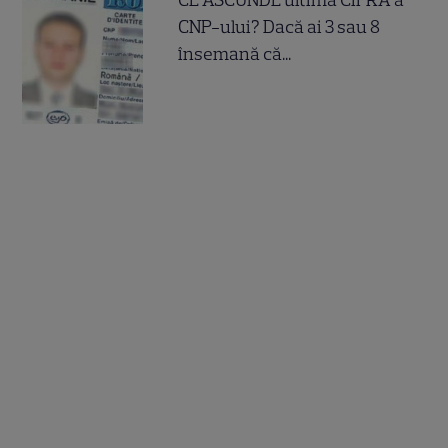
CE ASCUNDE ultima CIFRA a
CNP-ului? Dacă ai 3 sau 8
însemană că...