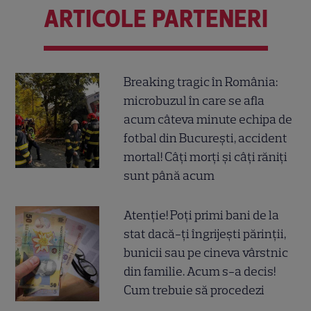
ARTICOLE PARTENERI
Breaking tragic în România:
microbuzul în care se afla
acum câteva minute echipa de
fotbal din București, accident
mortal! Câți morți și câți răniți
sunt până acum
Atenție! Poți primi bani de la
stat dacă-ți îngrijești părinții,
bunicii sau pe cineva vârstnic
din familie. Acum s-a decis!
Cum trebuie să procedezi