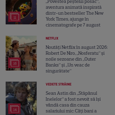
„Povestea peștelui posac”,
aventura animată inspirată
dintr-un bestseller The New
11
York Times, ajunge în
cinematografe pe 7 august
NETFLIX
Noutăți Netflix în august 2026:
Robert De Niro, „Nosferatu” și
noile sezoane din „Outer
16
Banks” și „Un veac de
singurătate”
VEDETE STRĂINE
Sean Astin din „Stăpânul
Inelelor” a fost nevoit să își
vândă casa din cauza
14
salariului mic: Câți bani a