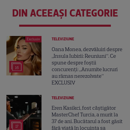
DIN ACEEAȘI CATEGORIE
TELEVIZIUNE
Exclusiv
Oana Monea, dezvăluiri despre
„Insula Iubirii: Reuniuni”. Ce
spune despre foștii
16
concurenți: „Anumite lucruri
au rămas nerezolvate”
EXCLUSIV
TELEVIZIUNE
Eren Kasikci, fost câștigător
MasterChef Turcia, a murit la
37 de ani. Bucătarul a fost găsit
17
fără viață în locuința sa