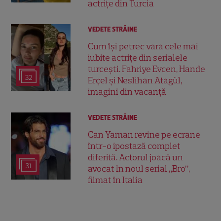
actrițe din Turcia
VEDETE STRĂINE
Cum își petrec vara cele mai
iubite actrițe din serialele
turcești. Fahriye Evcen, Hande
32
Erçel și Neslihan Atagül,
imagini din vacanță
VEDETE STRĂINE
Can Yaman revine pe ecrane
într-o ipostază complet
diferită. Actorul joacă un
31
avocat în noul serial „Bro”,
filmat în Italia