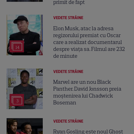
primit de fapt
VEDETE STRĂINE
Elon Musk, atac la adresa
regizorului premiat cu Oscar
care a realizat documentarul
14
despre viața sa. Filmul are 232
de minute
VEDETE STRĂINE
Marvel are un nou Black
Panther. David Jonsson preia
moștenirea lui Chadwick
3
Boseman
VEDETE STRĂINE
Ryan Gosling este noul Ghost