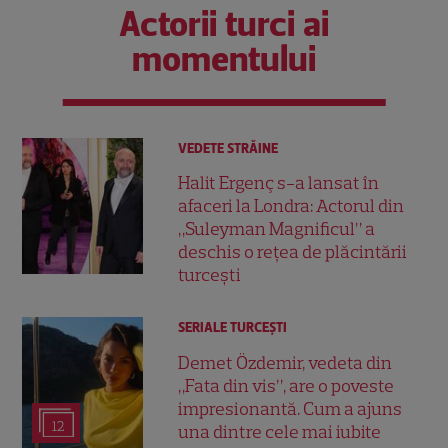
Actorii turci ai
momentului
VEDETE STRĂINE
Halit Ergenç s-a lansat în
afaceri la Londra: Actorul din
„Suleyman Magnificul” a
deschis o rețea de plăcintării
turcești
SERIALE TURCEŞTI
Demet Özdemir, vedeta din
„Fata din vis”, are o poveste
impresionantă. Cum a ajuns
12
una dintre cele mai iubite