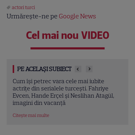
actori turci
Urmărește-ne pe
Google News
Cel mai nou VIDEO
PE ACELAȘI SUBIECT
Can Yaman revine pe ecrane într-o
Prim
ipostază complet diferită. Actorul joacă
Sönm
l,
un avocat în noul serial „Bro”, filmat în
căsă
Italia
Ista
Citește mai multe
Citeș