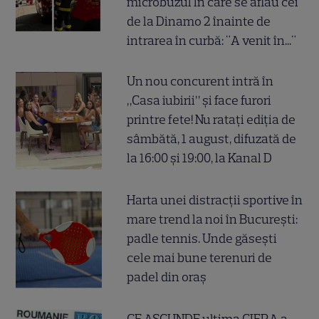
microbuzul în care se aflau cei
de la Dinamo 2 înainte de
intrarea în curbă: "A venit în..."
Un nou concurent intră în
„Casa iubirii” și face furori
printre fete! Nu ratați ediția de
sâmbătă, 1 august, difuzată de
la 16:00 și 19:00, la Kanal D
Harta unei distracții sportive în
mare trend la noi în București:
padle tennis. Unde găsești
cele mai bune terenuri de
padel din oraș