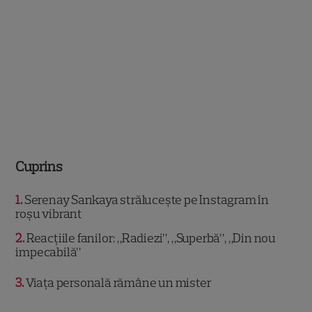
Cuprins
1
Serenay Sarıkaya strălucește pe Instagram în
roșu vibrant
2
Reacțiile fanilor: „Radiezi”, „Superbă”, „Din nou
impecabilă”
3
Viața personală rămâne un mister