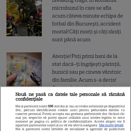
microbuzul în care se afla
acum câteva minute echipa de
fotbal din București, accident
mortal! Câți morți și câți răniți
sunt până acum
Atenție! Poți primi bani de la
stat dacă-ți îngrijești părinții,
bunicii sau pe cineva vârstnic
din familie. Acum s-a decis!
Cum trebuie să procedezi
Nouă ne pasă ca datele tale personale să rămână
confidențiale
Alexandru Ciucu, fostul soț al
Noi și partenerii noștri
596
stocăm și/sau accesăm informații pe dispozitivul
dvs., precum identificatorii cookie unici pentru prelucrarea datelor cu
Alinei Sorescu, nu a fost lăsat
caracter personal. Puteți accepta sau gestiona preferințele dvs. făcând clic
mai jos, respectiv vă puteți opune utilizării unui interes legitim în orice
să intre la Nibiru. „Am aflat cu
moment pe pagina cu politica de confidențialitate. Aceste alegeri vor fi
raportate partenerilor noștri și nu vă vor afecta navigarea.
Mai multe detalii
tristețe”, a povestit el. De ce a
Noi si partenerii nostri (retelele de socializare si agentiile de publicitate