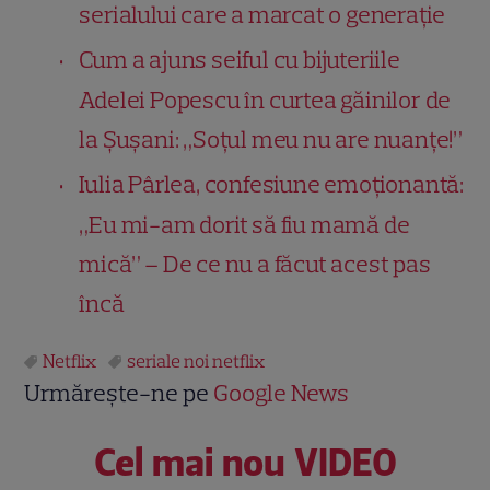
serialului care a marcat o generație
Cum a ajuns seiful cu bijuteriile
Adelei Popescu în curtea găinilor de
la Șușani: „Soțul meu nu are nuanțe!”
Iulia Pârlea, confesiune emoționantă:
„Eu mi-am dorit să fiu mamă de
mică” – De ce nu a făcut acest pas
încă
Netflix
seriale noi netflix
Urmărește-ne pe
Google News
Cel mai nou VIDEO