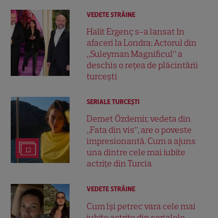
VEDETE STRĂINE
Halit Ergenç s-a lansat în
afaceri la Londra: Actorul din
„Suleyman Magnificul” a
deschis o rețea de plăcintării
turcești
SERIALE TURCEŞTI
Demet Özdemir, vedeta din
„Fata din vis”, are o poveste
impresionantă. Cum a ajuns
12
una dintre cele mai iubite
actrițe din Turcia
VEDETE STRĂINE
Cum își petrec vara cele mai
iubite actrițe din serialele