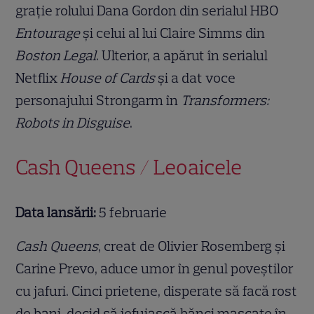
grație rolului Dana Gordon din serialul HBO
Entourage
și celui al lui Claire Simms din
Boston Legal
. Ulterior, a apărut în serialul
Netflix
House of Cards
și a dat voce
personajului Strongarm în
Transformers:
Robots in Disguise
.
Cash Queens / Leoaicele
Data lansării:
5 februarie
Cash Queens
, creat de Olivier Rosemberg și
Carine Prevo, aduce umor în genul poveștilor
cu jafuri. Cinci prietene, disperate să facă rost
de bani, decid să jefuiască bănci mascate în