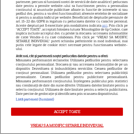
partenere, precum si furnizorii nostri de servicii de date analitice) prelucram
fost întors din drum designerul
date pentru a permite website-ului sa functioneze, pentru a personaliza
continutul si anunturile publicitare afisate in functie de interesele si/sau
profilul dvs., pentru a va oferi functionalitati aferente retelelor de socializare
si pentru a analiza traficul pe website. Beneficiati de drepturile prevazute de
art. 15-22 din GDPR in legatura cu prelucrarea datelor cu caracter personal.
„Trăim într-o perioadă în care
Aceste drepturi pot fi exercitate prin modalitatea indicata
aici
. Prin click pe
“ACCEPT TOATE”, acceptati folosirea tuturor Tehnologiilor de tip Cookie, care
nu mai avem voie să trecem cu
implica inclusiv acceptul dvs. cu privire la stocarea/accesarea informatiilor
de catre Vendor-ii cu care colaboram. Prin click pe “VREAU SA MODIFIC
vederea astfel de
SETARILE INDIVIDUAL” puteti schimba preferintele in mod individual, mai
putin cele legate de cookie strict necesare pentru functionarea website-
comportamente”. Andreea
ului.
Raicu critică derapajul lui
Atât noi, cât și partenerii noștri prelucrăm datele pentru a oferi:
Măsurarea performanței reclamelor. Utilizarea profilurilor pentru selectarea
Alexandru Rogobete la adresa
conținutului personalizat. Stocarea și/sau accesarea informațiilor de pe un
dispozitiv. Dezvoltarea și îmbunătățirea serviciilor. Crearea profilurilor de
medicului endocrinolog Ioana
conținut personalizat. Utilizarea profilurilor pentru selectarea publicității
personalizate. Crearea profilurilor pentru publicitate personalizată.
Mihăilă: „Nu este acceptabil”.
Măsurarea performanței conținutului. Înțelegerea publicului prin statistici
sau combinații de date din surse diferite. Utilizarea datelor limitate pentru a
Mesajul vedetei a stârnit valuri
selecta conținutul. Utilizarea de date limitate pentru a selecta publicitatea.
Date precise de geolocație și identificarea prin scanarea dispozitivului.
de reacții
Listă parteneri (furnizori)
ACCEPT TOATE
VREAU SA MODIFIC SETARILE INDIVIDUAL