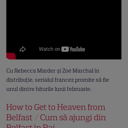
Cu Rebecca Marder și Zoé Marchal în
distribuție, serialul francez promite să fie
unul dintre hiturile lunii februarie.
How to Get to Heaven from
Belfast / Cum să ajungi din
Belfast în Rai