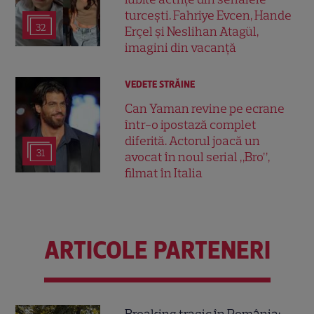
turcești. Fahriye Evcen, Hande
32
Erçel și Neslihan Atagül,
imagini din vacanță
VEDETE STRĂINE
Can Yaman revine pe ecrane
într-o ipostază complet
diferită. Actorul joacă un
31
avocat în noul serial „Bro”,
filmat în Italia
ARTICOLE PARTENERI
Breaking tragic în România: