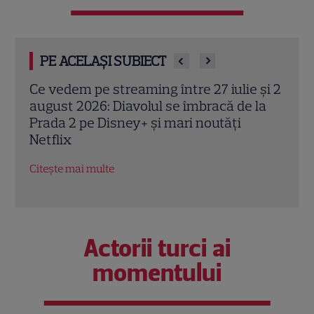
PE ACELAȘI SUBIECT
 și 2
Josh Hartnett revine pe Netflix în
Kevi
la
thrillerul „Below”! Noutăți majore despre
„72 
premiile Emmy și noul serial Dan Brown
corp
petr
Citește mai multe
Citeș
Actorii turci ai
momentului